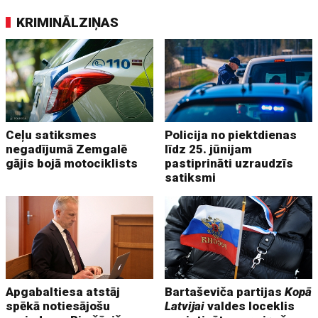
KRIMINĀLZIŅAS
Ceļu satiksmes
Policija no piektdienas
negadījumā Zemgalē
līdz 25. jūnijam
gājis bojā motociklists
pastiprināti uzraudzīs
satiksmi
Apgabaltiesa atstāj
Bartaševiča partijas
Kopā
spēkā notiesājošu
Latvijai
valdes loceklis