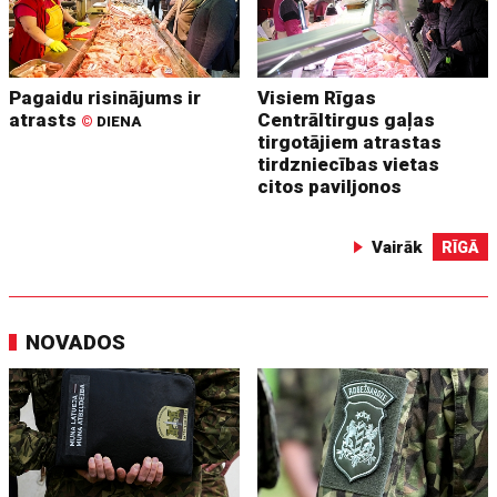
Pagaidu risinājums ir
Visiem Rīgas
atrasts
Centrāltirgus gaļas
©
DIENA
tirgotājiem atrastas
tirdzniecības vietas
citos paviljonos
Vairāk
RĪGĀ
NOVADOS