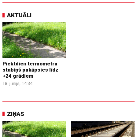
AKTUĀLI
Piektdien termometra
stabiņš pakāpsies līdz
+24 grādiem
18. jūnijs, 14:34
ZIŅAS