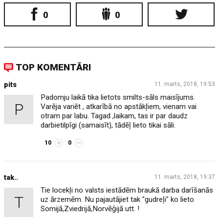
0
0
TOP KOMENTĀRI
pits
11. marts, 2018, 19:53
Padomju laikā tika lietots smilts-sāls maisījums.
P
Varēja variēt , atkarībā no apstākļiem, vienam vai
otram par labu. Tagad ,laikam, tas ir par daudz
darbietilpīgi (samaisīt), tādēļ lieto tikai sāli.
10
0
tak..
11. marts, 2018, 19:37
Tie locekļi no valsts iestādēm braukā darba darīšanās
T
uz ārzemēm. Nu pajautājiet tak "gudreļi" ko lieto
Somijā,Zviedrijā,Norvēģijā utt. !