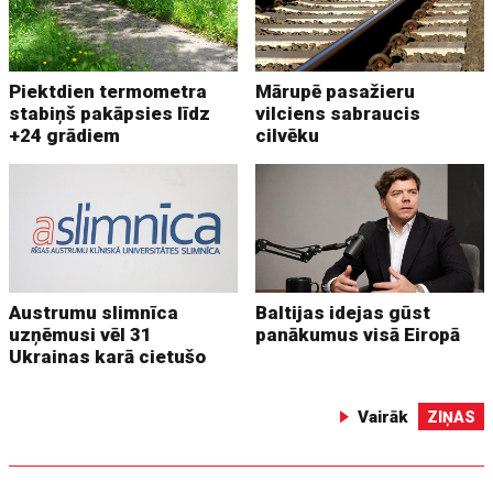
Piektdien termometra
Mārupē pasažieru
stabiņš pakāpsies līdz
vilciens sabraucis
+24 grādiem
cilvēku
Austrumu slimnīca
Baltijas idejas gūst
uzņēmusi vēl 31
panākumus visā Eiropā
Ukrainas karā cietušo
Vairāk
ZIŅAS