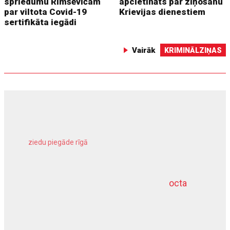
spriedumu Rimšēvičam
apcietināts par ziņošanu
par viltota Covid-19
Krievijas dienestiem
sertifikāta iegādi
Vairāk
KRIMINĀLZIŅAS
ziedu piegāde rīgā
meliorācijas darbi
octa
dziļurbums
kravu apdrošināšana