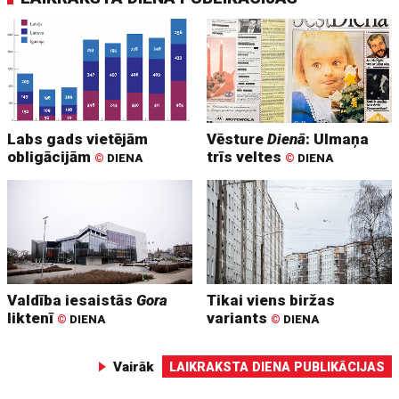
Labs gads vietējām
Vēsture
Dienā
: Ulmaņa
obligācijām
trīs veltes
©
DIENA
©
DIENA
Valdība iesaistās
Gora
Tikai viens biržas
liktenī
variants
©
DIENA
©
DIENA
Vairāk
LAIKRAKSTA DIENA PUBLIKĀCIJAS