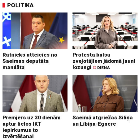
POLITIKA
Ratnieks atteicies no
Protesta balsu
Saeimas deputāta
zvejotājiem jādomā jauni
mandāta
lozungi
©
DIENA
Premjers uz 30 dienām
Saeimā atgriežas Siliņa
aptur lielos IKT
un Lībiņa-Egnere
iepirkumus to
izvērtēšanai