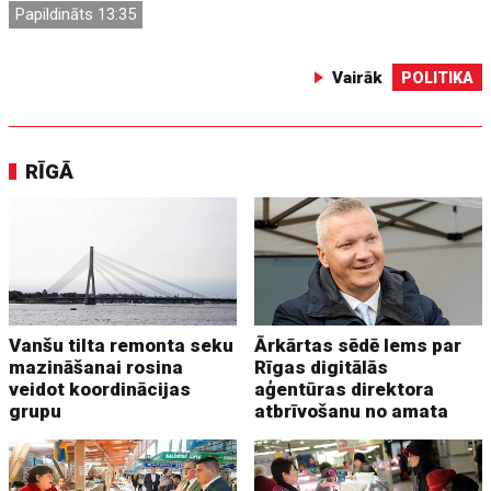
Papildināts 13:35
Vairāk
POLITIKA
RĪGĀ
Vanšu tilta remonta seku
Ārkārtas sēdē lems par
mazināšanai rosina
Rīgas digitālās
veidot koordinācijas
aģentūras direktora
grupu
atbrīvošanu no amata