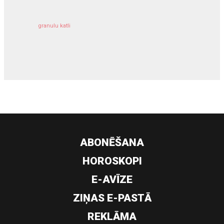
granulu katli
siltumsūknis
ABONĒŠANA
HOROSKOPI
E-AVĪZE
ZIŅAS E-PASTĀ
REKLĀMA