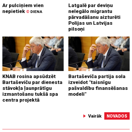
Ar pulciņiem vien
Latgalē par deviņu
nepietiek
nelegālo migrantu
©
DIENA
pārvadāšanu aizturēti
Polijas un Latvijas
pilsoņi
KNAB rosina apsūdzēt
Bartaševiča partija sola
Bartaševiču par dienesta
izveidot "taisnīgu
stāvokļa ļaunprātīgu
pašvaldību finansēšanas
izmantošanu tukšā spa
modeli"
centra projektā
Vairāk
NOVADOS