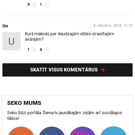
9
1
Un
4. oktobris, 2018, 12:19
Kurš maksās par daudzajām slīdes izraisītajām
U
avārijām?
1
0
SKATĪT VISUS KOMENTĀRUS
SEKO MUMS
Seko līdzi portāla Diena.lv jaunākajām ziņām arī sociālajos
tīklos!