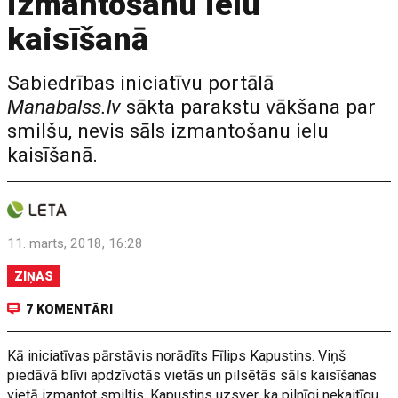
izmantošanu ielu
kaisīšanā
Sabiedrības iniciatīvu portālā
Manabalss.lv
sākta parakstu vākšana par
smilšu, nevis sāls izmantošanu ielu
kaisīšanā.
11. marts, 2018, 16:28
ZIŅAS
7 KOMENTĀRI
Kā iniciatīvas pārstāvis norādīts Fīlips Kapustins. Viņš
piedāvā blīvi apdzīvotās vietās un pilsētās sāls kaisīšanas
vietā izmantot smiltis. Kapustins uzsver, ka pilnīgi nekaitīgu