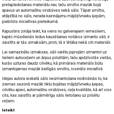
pretapledošanas materiālu nav, taču smiltis mazāk bojā
apavus un automašīnu virsbūves nekā sāls. Tāpat smiltis,
atšķirībā no sāls, nerada kairinājumu mājdzīvnieku ķepām,
piebilsts iniciatīvas pieteikumā.
Kapustins zināja teikt, ka viens no galvenajiem iemesliem,
kapēc mūsdienās ledus kausēšanas nolūkos izmanto sāli, ir
saistīts ar tās izmaksām, proti, tā ir lētāka nekā citi materiāli.
Lai samazinātu izmaksas, sāli varētu joprojām izmantot uz
lieliem autoceļiem un ārpus pilsētām, taču apdzīvotās vietās,
kurās uzturas daudz cilvēku, kā primārais materiāls būtu
izmantojamas mazāk kaitīgās smiltis, rosināts iniciatīvā.
Idejas autora ieskatā sāls neizmantošana nodrošinās to, ka
ziemas sezonā mazāk tiktu bojātas mājdzīvnieku ķepas,
cilvēku apavi, automašīnu virsbūves, ceļa kvalitāte, kā arī viss
cits, kas saistīts ar pārmērīgu sāls lietošanu uz pilsētu
ceļiem.
Ieteikt