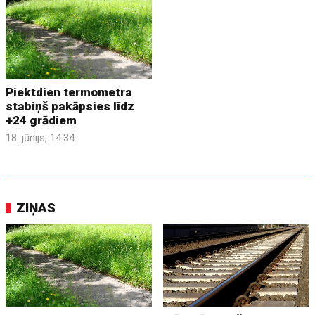
Piektdien termometra
stabiņš pakāpsies līdz
+24 grādiem
18. jūnijs, 14:34
ZIŅAS