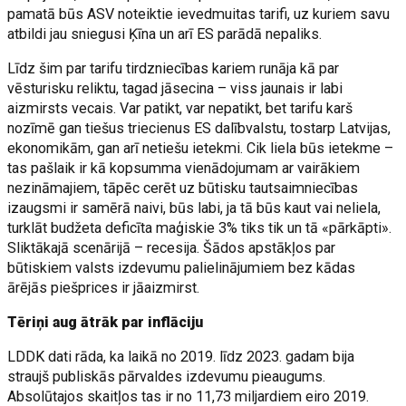
pamatā būs ASV noteiktie ievedmuitas tarifi, uz kuriem savu
atbildi jau sniegusi Ķīna un arī ES parādā nepaliks.
Līdz šim par tarifu tirdzniecības kariem runāja kā par
vēsturisku reliktu, tagad jāsecina – viss jaunais ir labi
aizmirsts vecais. Var patikt, var nepatikt, bet tarifu karš
nozīmē gan tiešus triecienus ES dalībvalstu, tostarp Latvijas,
ekonomikām, gan arī netiešu ietekmi. Cik liela būs ietekme –
tas pašlaik ir kā kopsumma vienādojumam ar vairākiem
nezināmajiem, tāpēc cerēt uz būtisku tautsaimniecības
izaugsmi ir samērā naivi, būs labi, ja tā būs kaut vai neliela,
turklāt budžeta deficīta maģiskie 3% tiks tik un tā «pārkāpti».
Sliktākajā scenārijā – recesija. Šādos apstākļos par
būtiskiem valsts izdevumu palielinājumiem bez kādas
ārējās piešprices ir jāaizmirst.
Tēriņi aug ātrāk par inflāciju
LDDK dati rāda, ka laikā no 2019. līdz 2023. gadam bija
straujš publiskās pārvaldes izdevumu pieaugums.
Absolūtajos skaitļos tas ir no 11,73 miljardiem eiro 2019.