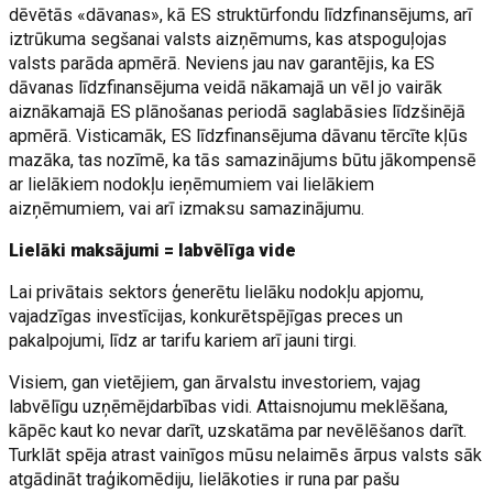
dēvētās «dāvanas», kā ES struktūrfondu līdzfinansējums, arī
iztrūkuma segšanai valsts aizņēmums, kas atspoguļojas
valsts parāda apmērā. Neviens jau nav garantējis, ka ES
dāvanas līdzfinansējuma veidā nākamajā un vēl jo vairāk
aiznākamajā ES plānošanas periodā saglabāsies līdzšinējā
apmērā. Visticamāk, ES līdzfinansējuma dāvanu tērcīte kļūs
mazāka, tas nozīmē, ka tās samazinājums būtu jākompensē
ar lielākiem nodokļu ieņēmumiem vai lielākiem
aizņēmumiem, vai arī izmaksu samazinājumu.
Lielāki maksājumi = labvēlīga vide
Lai privātais sektors ģenerētu lielāku nodokļu apjomu,
vajadzīgas investīcijas, konkurētspējīgas preces un
pakalpojumi, līdz ar tarifu kariem arī jauni tirgi.
Visiem, gan vietējiem, gan ārvalstu investoriem, vajag
labvēlīgu uzņēmējdarbības vidi. Attaisnojumu meklēšana,
kāpēc kaut ko nevar darīt, uzskatāma par nevēlēšanos darīt.
Turklāt spēja atrast vainīgos mūsu nelaimēs ārpus valsts sāk
atgādināt traģikomēdiju, lielākoties ir runa par pašu