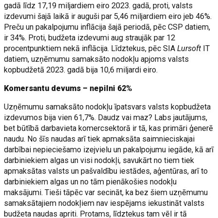
gadā līdz 17,19 miljardiem eiro 2023. gadā, proti, valsts
izdevumi šajā laikā ir auguši par 5,46 miljardiem eiro jeb 46%.
Preču un pakalpojumu inflācija šajā periodā, pēc CSP datiem,
ir 34%. Proti, budžeta izdevumi aug straujāk par 12
procentpunktiem nekā inflācija. Līdztekus, pēc SIA
Lursoft
IT
datiem, uzņēmumu samaksāto nodokļu apjoms valsts
kopbudžetā 2023. gadā bija 10,6 miljardi eiro.
Komersantu devums – nepilni 62%
Uzņēmumu samaksāto nodokļu īpatsvars valsts kopbudžeta
izdevumos bija vien 61,7%. Daudz vai maz? Labs jautājums,
bet būtībā darbavieta komercsektorā ir tā, kas primāri ģenerē
naudu. No šīs naudas arī tiek apmaksāta saimnieciskajai
darbībai nepieciešamo izejvielu un pakalpojumu iegāde, kā arī
darbiniekiem algas un visi nodokļi, savukārt no tiem tiek
apmaksātas valsts un pašvaldību iestādes, aģentūras, arī to
darbiniekiem algas un no tām pienākošies nodokļu
maksājumi. Tieši tāpēc var secināt, ka bez šiem uzņēmumu
samaksātajiem nodokļiem nav iespējams iekustināt valsts
budžeta naudas apriti. Protams, līdztekus tam vēl ir tā