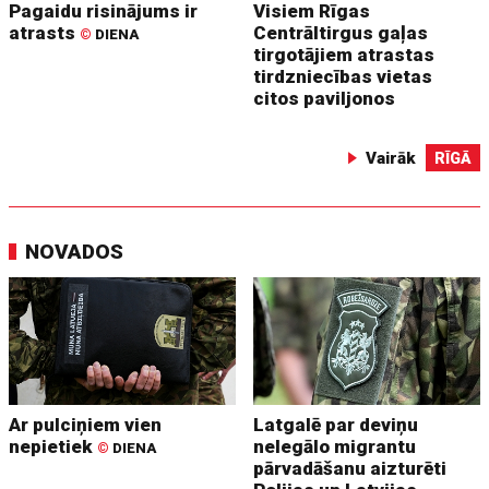
Pagaidu risinājums ir
Visiem Rīgas
atrasts
Centrāltirgus gaļas
©
DIENA
tirgotājiem atrastas
tirdzniecības vietas
citos paviljonos
Vairāk
RĪGĀ
NOVADOS
Ar pulciņiem vien
Latgalē par deviņu
nepietiek
nelegālo migrantu
©
DIENA
pārvadāšanu aizturēti