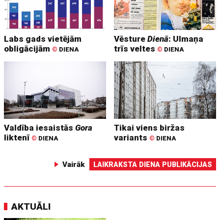
Labs gads vietējām
Vēsture
Dienā
: Ulmaņa
obligācijām
trīs veltes
©
DIENA
©
DIENA
Valdība iesaistās
Gora
Tikai viens biržas
liktenī
variants
©
DIENA
©
DIENA
Vairāk
LAIKRAKSTA DIENA PUBLIKĀCIJAS
AKTUĀLI