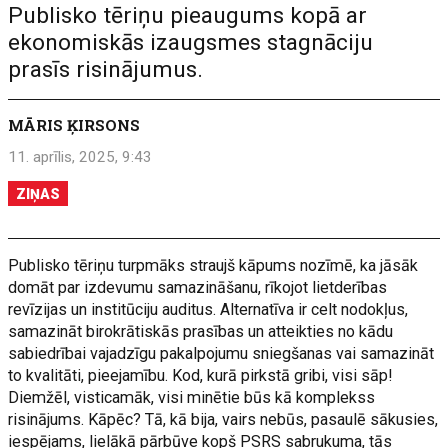
Publisko tēriņu pieaugums kopā ar
ekonomiskās izaugsmes stagnāciju
prasīs risinājumus.
MĀRIS ĶIRSONS
11. aprīlis, 2025, 9:43
ZIŅAS
Publisko tēriņu turpmāks straujš kāpums nozīmē, ka jāsāk
domāt par izdevumu samazināšanu, rīkojot lietderības
revīzijas un institūciju auditus. Alternatīva ir celt nodokļus,
samazināt birokrātiskās prasības un atteikties no kādu
sabiedrībai vajadzīgu pakalpojumu sniegšanas vai samazināt
to kvalitāti, pieejamību. Kod, kurā pirkstā gribi, visi sāp!
Diemžēl, visticamāk, visi minētie būs kā komplekss
risinājums. Kāpēc? Tā, kā bija, vairs nebūs, pasaulē sākusies,
iespējams, lielākā pārbūve kopš PSRS sabrukuma, tās