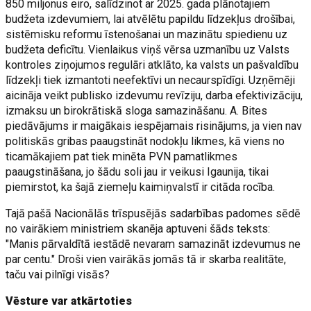
850 miljonus eiro, salīdzinot ar 2025. gada plānotajiem
budžeta izdevumiem, lai atvēlētu papildu līdzekļus drošībai,
sistēmisku reformu īstenošanai un mazinātu spiedienu uz
budžeta deficītu. Vienlaikus viņš vērsa uzmanību uz Valsts
kontroles ziņojumos regulāri atklāto, ka valsts un pašvaldību
līdzekļi tiek izmantoti neefektīvi un necaurspīdīgi. Uzņēmēji
aicināja veikt publisko izdevumu revīziju, darba efektivizāciju,
izmaksu un birokrātiskā sloga samazināšanu. A. Bites
piedāvājums ir maigākais iespējamais risinājums, ja vien nav
politiskās gribas paaugstināt nodokļu likmes, kā viens no
ticamākajiem pat tiek minēta PVN pamatlikmes
paaugstināšana, jo šādu soli jau ir veikusi Igaunija, tikai
piemirstot, ka šajā ziemeļu kaimiņvalstī ir citāda rocība.
Tajā pašā Nacionālās trīspusējās sadarbības padomes sēdē
no vairākiem ministriem skanēja aptuveni šāds teksts:
"Manis pārvaldītā iestādē nevaram samazināt izdevumus ne
par centu." Droši vien vairākās jomās tā ir skarba realitāte,
taču vai pilnīgi visās?
Vēsture var atkārtoties