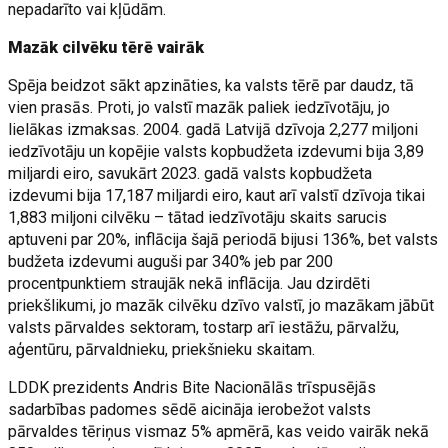
nepadarīto vai kļūdām.
Mazāk cilvēku tērē vairāk
Spēja beidzot sākt apzināties, ka valsts tērē par daudz, tā
vien prasās. Proti, jo valstī mazāk paliek iedzīvotāju, jo
lielākas izmaksas. 2004. gadā Latvijā dzīvoja 2,277 miljoni
iedzīvotāju un kopējie valsts kopbudžeta izdevumi bija 3,89
miljardi eiro, savukārt 2023. gadā valsts kopbudžeta
izdevumi bija 17,187 miljardi eiro, kaut arī valstī dzīvoja tikai
1,883 miljoni cilvēku – tātad iedzīvotāju skaits sarucis
aptuveni par 20%, inflācija šajā periodā bijusi 136%, bet valsts
budžeta izdevumi auguši par 340% jeb par 200
procentpunktiem straujāk nekā inflācija. Jau dzirdēti
priekšlikumi, jo mazāk cilvēku dzīvo valstī, jo mazākam jābūt
valsts pārvaldes sektoram, tostarp arī iestāžu, pārvalžu,
aģentūru, pārvaldnieku, priekšnieku skaitam.
LDDK prezidents Andris Bite Nacionālās trīspusējās
sadarbības padomes sēdē aicināja ierobežot valsts
pārvaldes tēriņus vismaz 5% apmērā, kas veido vairāk nekā