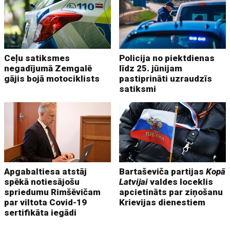
Ceļu satiksmes
Policija no piektdienas
negadījumā Zemgalē
līdz 25. jūnijam
gājis bojā motociklists
pastiprināti uzraudzīs
satiksmi
Apgabaltiesa atstāj
Bartaševiča partijas
Kopā
spēkā notiesājošu
Latvijai
valdes loceklis
spriedumu Rimšēvičam
apcietināts par ziņošanu
par viltota Covid-19
Krievijas dienestiem
sertifikāta iegādi