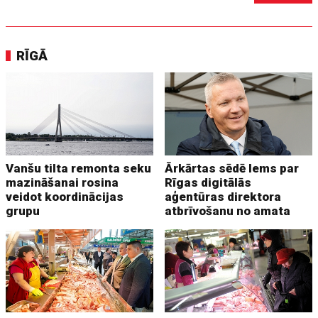
RĪGĀ
Vanšu tilta remonta seku
Ārkārtas sēdē lems par
mazināšanai rosina
Rīgas digitālās
veidot koordinācijas
aģentūras direktora
grupu
atbrīvošanu no amata