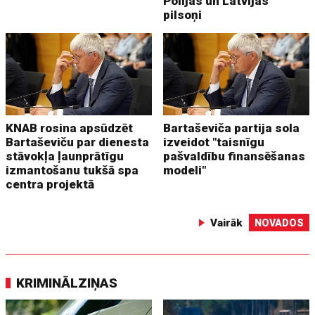
Polijas un Latvijas
pilsoņi
KNAB rosina apsūdzēt
Bartaševiča partija sola
Bartaševiču par dienesta
izveidot "taisnīgu
stāvokļa ļaunprātīgu
pašvaldību finansēšanas
izmantošanu tukšā spa
modeli"
centra projektā
Vairāk
NOVADOS
KRIMINĀLZIŅAS