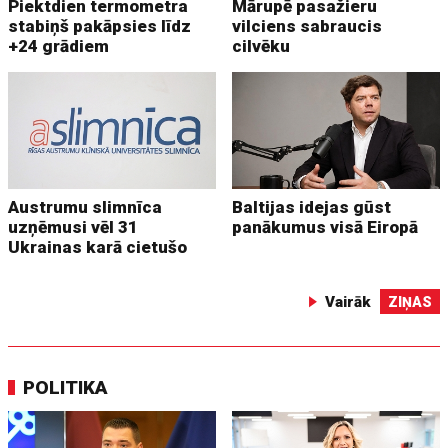
Piektdien termometra
Mārupē pasažieru
stabiņš pakāpsies līdz
vilciens sabraucis
+24 grādiem
cilvēku
Austrumu slimnīca
Baltijas idejas gūst
uzņēmusi vēl 31
panākumus visā Eiropā
Ukrainas karā cietušo
Vairāk
ZIŅAS
POLITIKA