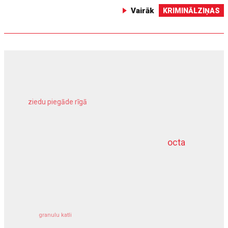
Vairāk
KRIMINĀLZIŅAS
ziedu piegāde rīgā
meliorācijas darbi
octa
dziļurbums
kravu apdrošināšana
granulu katli
siltumsūknis