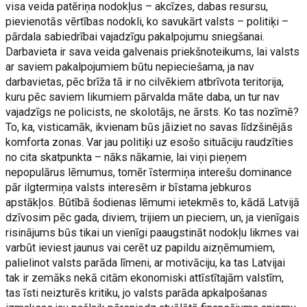
visa veida patēriņa nodokļus – akcīzes, dabas resursu,
pievienotās vērtības nodokli, ko savukārt valsts – politiķi –
pārdala sabiedrībai vajadzīgu pakalpojumu sniegšanai.
Darbavieta ir sava veida galvenais priekšnoteikums, lai valsts
ar saviem pakalpojumiem būtu nepieciešama, ja nav
darbavietas, pēc brīža tā ir no cilvēkiem atbrīvota teritorija,
kuru pēc saviem likumiem pārvalda māte daba, un tur nav
vajadzīgs ne policists, ne skolotājs, ne ārsts. Ko tas nozīmē?
To, ka, visticamāk, ikvienam būs jāiziet no savas līdzšinējās
komforta zonas. Var jau politiķi uz esošo situāciju raudzīties
no cita skatpunkta – nāks nākamie, lai viņi pieņem
nepopulārus lēmumus, tomēr īstermiņa interešu dominance
pār ilgtermiņa valsts interesēm ir bīstama jebkuros
apstākļos. Būtībā šodienas lēmumi ietekmēs to, kādā Latvijā
dzīvosim pēc gada, diviem, trijiem un pieciem, un, ja vienīgais
risinājums būs tikai un vienīgi paaugstināt nodokļu likmes vai
varbūt ieviest jaunus vai cerēt uz papildu aizņēmumiem,
palielinot valsts parāda līmeni, ar motivāciju, ka tas Latvijai
tak ir zemāks nekā citām ekonomiski attīstītajām valstīm,
tas īsti neizturēs kritiku, jo valsts parāda apkalpošanas