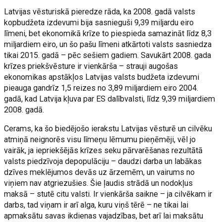
Latvijas vēsturiskā pieredze rāda, ka 2008. gadā valsts
kopbudžeta izdevumi bija sasnieguši 9,39 miljardu eiro
līmeni, bet ekonomikā krīze to piespieda samazināt līdz 8,3
miljardiem eiro, un šo pašu līmeni atkārtoti valsts sasniedza
tikai 2015. gadā – pēc sešiem gadiem. Savukārt 2008. gada
krīzes priekšvēsture ir vienkārša – strauji augošas
ekonomikas apstākļos Latvijas valsts budžeta izdevumi
pieauga gandrīz 1,5 reizes no 3,89 miljardiem eiro 2004.
gadā, kad Latvija kļuva par ES dalībvalsti, līdz 9,39 miljardiem
2008. gadā.
Cerams, ka šo biedējošo ierakstu Latvijas vēsturē un cilvēku
atmiņā neignorēs visu līmeņu lēmumu pieņēmēji, vēl jo
vairāk, ja iepriekšējās krīzes seku pārvarēšanas rezultātā
valsts piedzīvoja depopulāciju – daudzi darba un labākas
dzīves meklējumos devās uz ārzemēm, un vairums no
viņiem nav atgriezušies. Šie ļaudis strādā un nodokļus
maksā – stutē citu valsti. Ir vienkārša saikne – ja cilvēkam ir
darbs, tad viņam ir arī alga, kuru viņš tērē – ne tikai lai
apmaksātu savas ikdienas vajadzības, bet arī lai maksātu