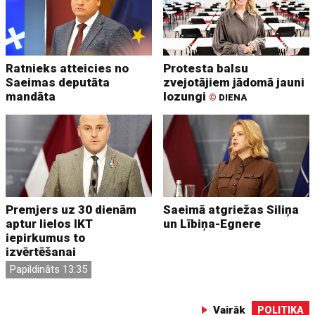
Ratnieks atteicies no
Protesta balsu
Saeimas deputāta
zvejotājiem jādomā jauni
mandāta
lozungi
©
DIENA
Premjers uz 30 dienām
Saeimā atgriežas Siliņa
aptur lielos IKT
un Lībiņa-Egnere
iepirkumus to
izvērtēšanai
Papildināts 13:35
Vairāk
POLITIKA