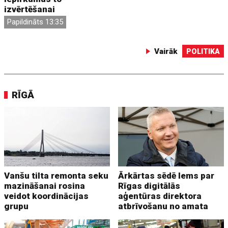
izvērtēšanai
Papildināts 13:35
Vairāk
POLITIKA
RĪGĀ
Vanšu tilta remonta seku
Ārkārtas sēdē lems par
mazināšanai rosina
Rīgas digitālās
veidot koordinācijas
aģentūras direktora
grupu
atbrīvošanu no amata