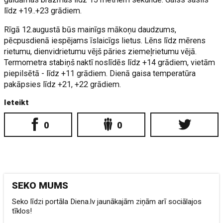
līdz +19..+23 grādiem.
Rīgā 12.augustā būs mainīgs mākoņu daudzums,
pēcpusdienā iespējams īslaicīgs lietus. Lēns līdz mērens
rietumu, dienvidrietumu vējš pāries ziemeļrietumu vējā.
Termometra stabiņš naktī noslīdēs līdz +14 grādiem, vietām
piepilsētā - līdz +11 grādiem. Dienā gaisa temperatūra
pakāpsies līdz +21, +22 grādiem.
Ieteikt
0
0
SEKO MUMS
Seko līdzi portāla Diena.lv jaunākajām ziņām arī sociālajos
tīklos!