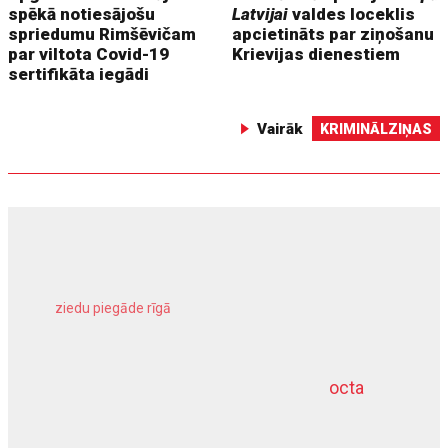
spēkā notiesājošu
Latvijai
valdes loceklis
spriedumu Rimšēvičam
apcietināts par ziņošanu
par viltota Covid-19
Krievijas dienestiem
sertifikāta iegādi
Vairāk
KRIMINĀLZIŅAS
ziedu piegāde rīgā
meliorācijas darbi
octa
dziļurbums