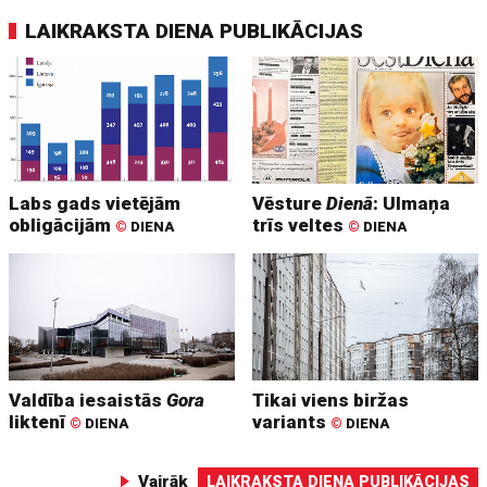
LAIKRAKSTA DIENA PUBLIKĀCIJAS
Labs gads vietējām
Vēsture
Dienā
: Ulmaņa
obligācijām
trīs veltes
©
DIENA
©
DIENA
Valdība iesaistās
Gora
Tikai viens biržas
liktenī
variants
©
DIENA
©
DIENA
Vairāk
LAIKRAKSTA DIENA PUBLIKĀCIJAS