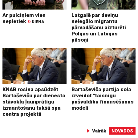
Ar pulciņiem vien
Latgalē par deviņu
nepietiek
nelegālo migrantu
©
DIENA
pārvadāšanu aizturēti
Polijas un Latvijas
pilsoņi
KNAB rosina apsūdzēt
Bartaševiča partija sola
Bartaševiču par dienesta
izveidot "taisnīgu
stāvokļa ļaunprātīgu
pašvaldību finansēšanas
izmantošanu tukšā spa
modeli"
centra projektā
Vairāk
NOVADOS