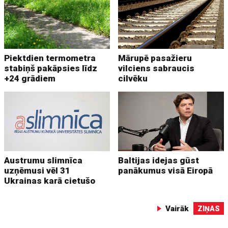
Piektdien termometra
Mārupē pasažieru
stabiņš pakāpsies līdz
vilciens sabraucis
+24 grādiem
cilvēku
Austrumu slimnīca
Baltijas idejas gūst
uzņēmusi vēl 31
panākumus visā Eiropā
Ukrainas karā cietušo
Vairāk
ZIŅAS