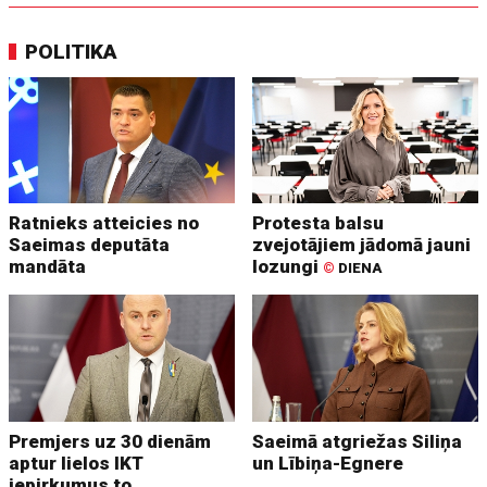
POLITIKA
Ratnieks atteicies no
Protesta balsu
Saeimas deputāta
zvejotājiem jādomā jauni
mandāta
lozungi
©
DIENA
Premjers uz 30 dienām
Saeimā atgriežas Siliņa
aptur lielos IKT
un Lībiņa-Egnere
iepirkumus to