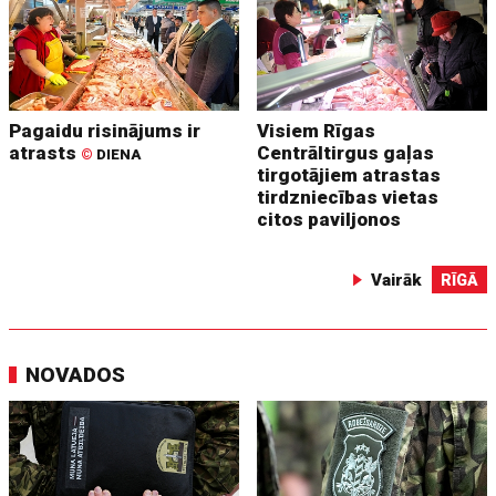
Pagaidu risinājums ir
Visiem Rīgas
atrasts
Centrāltirgus gaļas
©
DIENA
tirgotājiem atrastas
tirdzniecības vietas
citos paviljonos
Vairāk
RĪGĀ
NOVADOS