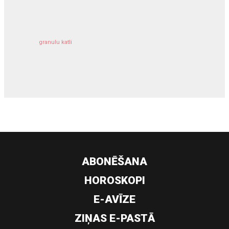
kravu apdrošināšana
granulu katli
siltumsūknis
ABONĒŠANA
HOROSKOPI
E-AVĪZE
ZIŅAS E-PASTĀ