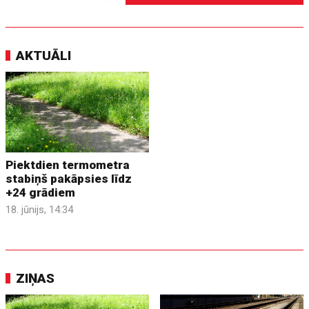
AKTUĀLI
Piektdien termometra
stabiņš pakāpsies līdz
+24 grādiem
18. jūnijs, 14:34
ZIŅAS