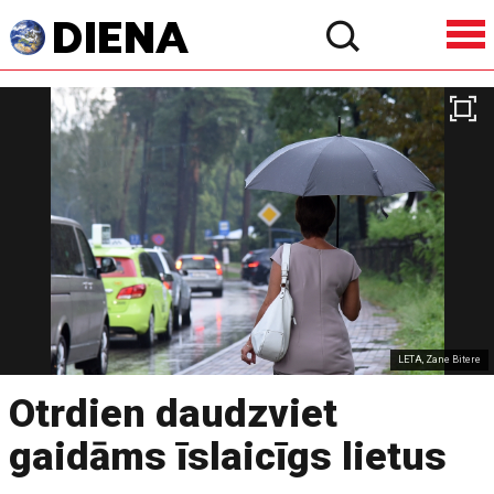
LETA, Zane Bitere
Otrdien daudzviet
gaidāms īslaicīgs lietus