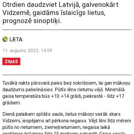
Otrdien daudzviet Latvijā, galvenokārt
Vidzemē, gaidāms īslaicīgs lietus,
prognozē sinoptiķi.
11. augusts, 2025, 14:59
ZIŅAS
Tuvākā nakts pārsvarā paies bez nokrišņiem, lai gan mākoņu
daudzums palielināsies. Pūtīs lēns rietumu vējš. Minimālā
gaisa temperatūra būs +10..+14 grādi, piekrastē - līdz +17
grādiem.
Dienā palaikam spīdēs saule, lietus mākoņi vairāk skars
Vidzemi, iespējams arī pērkona negaiss. Vējš lēni līdz mēreni
pūtīs no rietumiem, ziemeļrietumiem, negaisa laikā
gaidāmas brāzmas līdz 15 metriem sekundē. Gaiss sasils