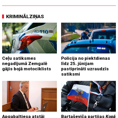
KRIMINĀLZIŅAS
Ceļu satiksmes
Policija no piektdienas
negadījumā Zemgalē
līdz 25. jūnijam
gājis bojā motociklists
pastiprināti uzraudzīs
satiksmi
Apgabaltiesa atstāj
Bartaševiča partijas
Kopā