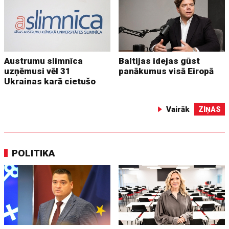
Austrumu slimnīca
Baltijas idejas gūst
uzņēmusi vēl 31
panākumus visā Eiropā
Ukrainas karā cietušo
Vairāk
ZIŅAS
POLITIKA