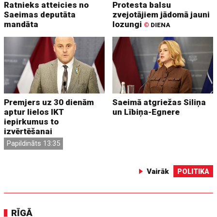
Ratnieks atteicies no
Protesta balsu
Saeimas deputāta
zvejotājiem jādomā jauni
mandāta
lozungi
©
DIENA
Premjers uz 30 dienām
Saeimā atgriežas Siliņa
aptur lielos IKT
un Lībiņa-Egnere
iepirkumus to
izvērtēšanai
Papildināts 13:35
Vairāk
POLITIKA
RĪGĀ