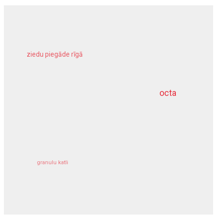
ziedu piegāde rīgā
meliorācijas darbi
octa
dziļurbums
kravu apdrošināšana
granulu katli
siltumsūknis