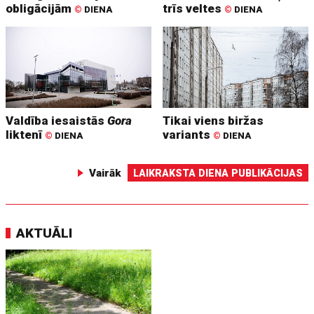
obligācijām
trīs veltes
©
DIENA
©
DIENA
Valdība iesaistās
Gora
Tikai viens biržas
liktenī
variants
©
DIENA
©
DIENA
Vairāk
LAIKRAKSTA DIENA PUBLIKĀCIJAS
AKTUĀLI