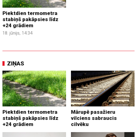
Piektdien termometra
stabiņš pakāpsies līdz
+24 grādiem
18. jūnijs, 14:34
ZIŅAS
Piektdien termometra
Mārupē pasažieru
stabiņš pakāpsies līdz
vilciens sabraucis
+24 grādiem
cilvēku