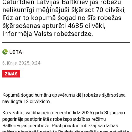
Ceturtdien Latvijas-Baltkrievijas robežu
nelikumīgi mēģinājuši šķērsot 70 cilvēki,
līdz ar to kopumā šogad no šīs robežas
šķērsošanas apturēti 4685 cilvēki,
informēja Valsts robežsardze.
6. jūnijs, 2025, 9:24
ZIŅAS
Kopumā šogad humānu apsvērumu dēļ robežas šķērsošana
nav liegta 12 cilvēkiem.
Kā vēstīts, valdība pērn decembrī līdz 2025.gada 30.jūnijam
pagarināja pastiprinātās robežapsardzības režīmu
Baltkrievijas pierobežā. Pastiprinātās robežapsardzības