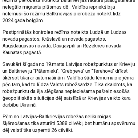
režīms pierobežā noteikts Baltkrievijas radītās paaugstinātās
nelegālo migrantu plūsmas dēļ. Valdība iepriekš bija
nolēmusi šo režīmu Baltkrievijas pierobežā noteikt līdz
2024.gada beigām.
Pastiprinātās kontroles režīms noteikts Ludzā un Ludzas
novada pagastos, Krāslavā un novada pagastos,
Augšdaugavas novadā, Daugavpilī un Rēzeknes novada
Kaunatas pagastā.
Savukārt šī gada no 19.marta Latvijas robežpunktus ar Krieviju
un Baltkrieviju "Pāternieki", "Grebņeva" un "Terehova" drīkst
šķērsot tikai ar automašīnām. Valdība šādu lēmumu pieņēma
pēc tam, kad to lūdza Valsts robežsardze. Tika skaidrots, ka
robežpunktu daļēja slēgšana nepieciešama pašreiz esošās
ģeopolitiskās situācijas dēļ saistībā ar Krievijas veikto kara
darbību Ukrainā.
Pērn no Latvijas-Baltkrievijas robežas nelikumīgas
šķērsošanas tika atturēti 5388 cilvēki, bet humānu apsvērumu
dēļ valstī tika uzņemti 26 cilvēki.