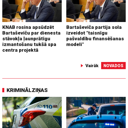
KNAB rosina apsūdzēt
Bartaševiča partija sola
Bartaševiču par dienesta
izveidot "taisnīgu
stāvokļa ļaunprātīgu
pašvaldību finansēšanas
izmantošanu tukšā spa
modeli"
centra projektā
Vairāk
NOVADOS
KRIMINĀLZIŅAS