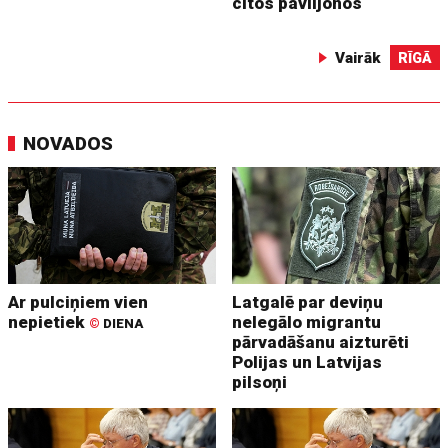
citos paviljonos
Vairāk
RĪGĀ
NOVADOS
Ar pulciņiem vien
Latgalē par deviņu
nepietiek
nelegālo migrantu
©
DIENA
pārvadāšanu aizturēti
Polijas un Latvijas
pilsoņi