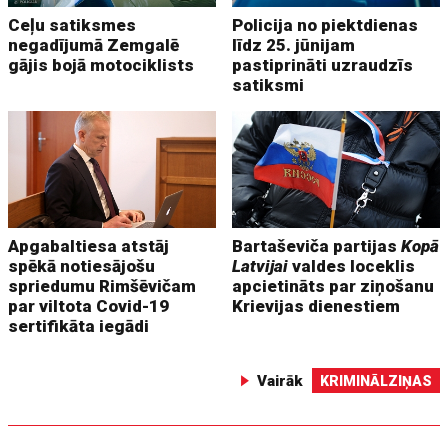
Ceļu satiksmes
Policija no piektdienas
negadījumā Zemgalē
līdz 25. jūnijam
gājis bojā motociklists
pastiprināti uzraudzīs
satiksmi
Apgabaltiesa atstāj
Bartaševiča partijas
Kopā
spēkā notiesājošu
Latvijai
valdes loceklis
spriedumu Rimšēvičam
apcietināts par ziņošanu
par viltota Covid-19
Krievijas dienestiem
sertifikāta iegādi
Vairāk
KRIMINĀLZIŅAS