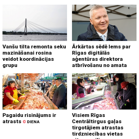
Vanšu tilta remonta seku
Ārkārtas sēdē lems par
mazināšanai rosina
Rīgas digitālās
veidot koordinācijas
aģentūras direktora
grupu
atbrīvošanu no amata
Pagaidu risinājums ir
Visiem Rīgas
atrasts
Centrāltirgus gaļas
©
DIENA
tirgotājiem atrastas
tirdzniecības vietas