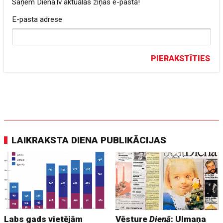
Saņem Diena.lv aktuālās ziņas e-pastā!
E-pasta adrese
PIERAKSTĪTIES
LAIKRAKSTA DIENA PUBLIKĀCIJAS
Labs gads vietējām
Vēsture
Dienā
: Ulmaņa