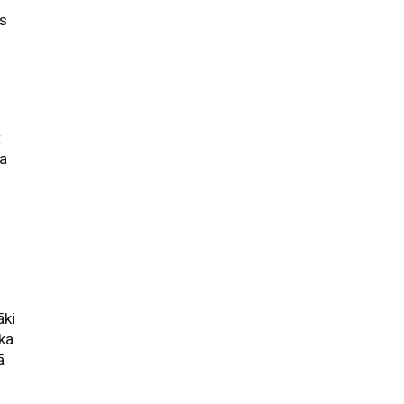
is
t
sa
āki
ika
ā