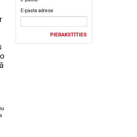
E-pasta adrese
r
PIERAKSTĪTIES
s
šo
ā
ņu
a