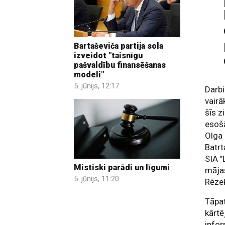
Bartaševiča partija sola
izveidot "taisnīgu
pašvaldību finansēšanas
modeli"
5. jūnijs, 12:17
Darbi
vair
šīs z
esošā
Olga 
Batrt
SIA "
Mistiski parādi un līgumi
māja
5. jūnijs, 11:20
Rēze
Tāpa
kārtē
infor