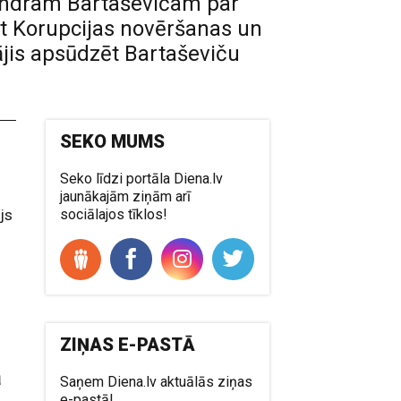
andram Bartaševičam par
rt Korupcijas novēršanas un
ājis apsūdzēt Bartaševiču
SEKO MUMS
Seko līdzi portāla Diena.lv
jaunākajām ziņām arī
js
sociālajos tīklos!
ZIŅAS E-PASTĀ
a
Saņem Diena.lv aktuālās ziņas
e-pastā!