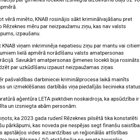
apmērā.
 vērā minēto, KNAB rosinājis sākt kriminālvajāšanu pret
o Rēzeknes mēru par neizpaužamu ziņu, kas nav valsts
ēpums, izpaušanu.
 KNAB viņam inkriminēja nepatiesu ziņu par mantu vai citie
kumiem lielā apmērā norādīšanu valsts amatpersonas
rācijā. Savukārt amatpersonas ģimenes locekli bija rosināts
dzēt par uzkūdīšanu izpaust neizpaužamas ziņas.
r pašvaldības darbiniecei kriminālprocesa laikā mainīts
ss un izmeklēšanas darbībās viņa piedalījās liecinieka statu
ratūrā aģentūra LETA piektdien noskaidroja, ka apsūdzība ir
dīta un izsniegta abām personām.
iņots, ka 2023.gada rudenī Rēzeknes pilsētā tika konstatēti
šu pārkāpumi, kas noveda pie nespējas segt finanšu saistība
 apstākļos vides aizsardzības un reģionālās attīstības
tre Inga Bērziņa (JV) atstādināja no amata toreizējo