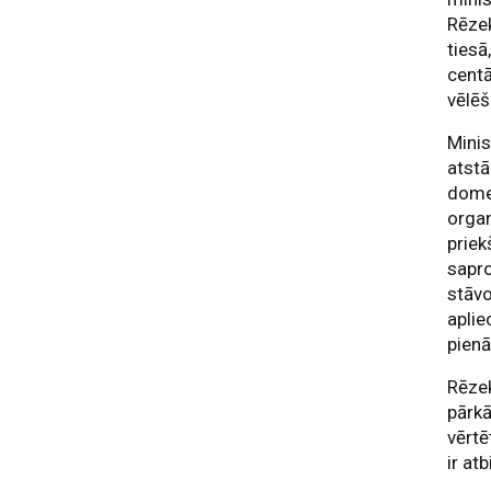
Rēzek
tiesā
centā
vēlēš
Minis
atstā
domes
organ
priek
sapro
stāvo
aplie
pien
Rēzek
pārkā
vērtē
ir at