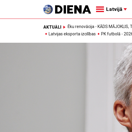
Latvijā
Ēku renovācija - KĀDS MĀJOKLIS
AKTUĀLI
Latvijas eksporta izcilības
PK futbolā - 202