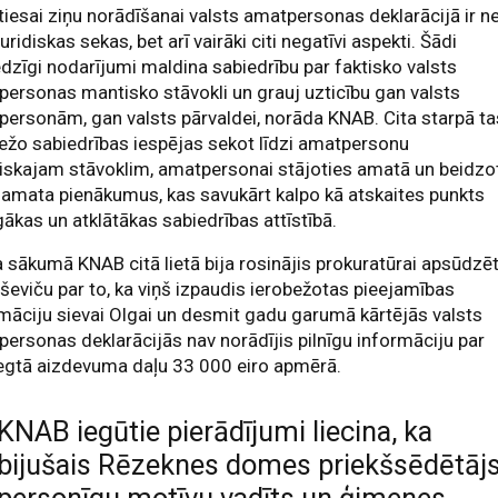
iesai ziņu norādīšanai valsts amatpersonas deklarācijā ir n
 juridiskas sekas, bet arī vairāki citi negatīvi aspekti. Šādi
dzīgi nodarījumi maldina sabiedrību par faktisko valsts
ersonas mantisko stāvokli un grauj uzticību gan valsts
ersonām, gan valsts pārvaldei, norāda KNAB. Cita starpā ta
ežo sabiedrības iespējas sekot līdzi amatpersonu
iskajam stāvoklim, amatpersonai stājoties amatā un beidzo
t amata pienākumus, kas savukārt kalpo kā atskaites punkts
ākas un atklātākas sabiedrības attīstībā.
a sākumā KNAB citā lietā bija rosinājis prokuratūrai apsūdzē
ševiču par to, ka viņš izpaudis ierobežotas pieejamības
māciju sievai Olgai un desmit gadu garumā kārtējās valsts
ersonas deklarācijās nav norādījis pilnīgu informāciju par
egtā aizdevuma daļu 33 000 eiro apmērā.
KNAB iegūtie pierādījumi liecina, ka
bijušais Rēzeknes domes priekšsēdētājs
personīgu motīvu vadīts un ģimenes