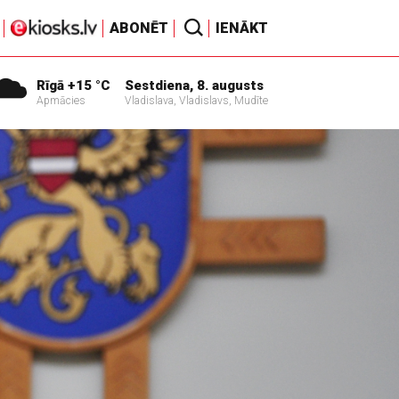
ABONĒT
IENĀKT
Rīgā +15 °C
Sestdiena, 8. augusts
Apmācies
Vladislava, Vladislavs, Mudīte