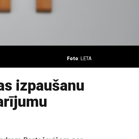
Foto
: LETA
as izpaušanu
darījumu