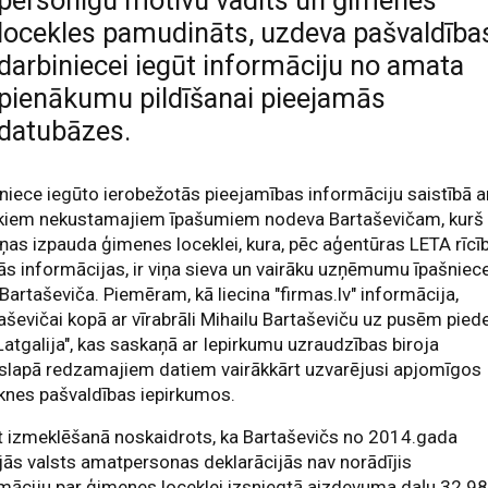
locekles pamudināts, uzdeva pašvaldība
darbiniecei iegūt informāciju no amata
pienākumu pildīšanai pieejamās
datubāzes.
niece iegūto ierobežotās pieejamības informāciju saistībā a
ākiem nekustamajiem īpašumiem nodeva Bartaševičam, kurš
iņas izpauda ģimenes loceklei, kura, pēc aģentūras LETA rīcī
s informācijas, ir viņa sieva un vairāku uzņēmumu īpašniec
Bartaševiča. Piemēram, kā liecina "firmas.lv" informācija,
aševičai kopā ar vīrabrāli Mihailu Bartaševiču uz pusēm pied
Latgalija", kas saskaņā ar Iepirkumu uzraudzības biroja
slapā redzamajiem datiem vairākkārt uzvarējusi apjomīgos
knes pašvaldības iepirkumos.
t izmeklēšanā noskaidrots, ka Bartaševičs no 2014.gada
jās valsts amatpersonas deklarācijās nav norādījis
māciju par ģimenes loceklei izsniegtā aizdevuma daļu 32 9