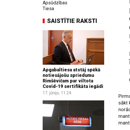
Apsūdzības
Tiesa
SAISTĪTIE RAKSTI
Apgabaltiesa atstāj spēkā
notiesājošu spriedumu
Rimšēvičam par viltota
Covid-19 sertifikāta iegādi
17. jūnijs, 11:24
Pirms
sākt 
norād
manti
mantu