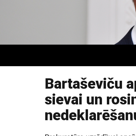
Bartaševiču a
sievai un rosi
nedeklarēšan