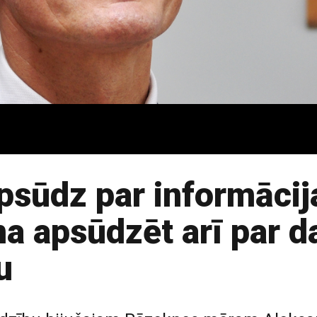
psūdz par informācij
na apsūdzēt arī par 
u