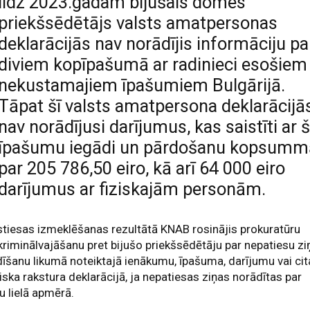
līdz 2023.gadam bijušais domes
priekšsēdētājs valsts amatpersonas
deklarācijās nav norādījis informāciju pa
diviem kopīpašumā ar radinieci esošiem
nekustamajiem īpašumiem Bulgārijā.
Tāpat šī valsts amatpersona deklarācijā
nav norādījusi darījumus, kas saistīti ar 
īpašumu iegādi un pārdošanu kopsumm
par 205 786,50 eiro, kā arī 64 000 eiro
darījumus ar fiziskajām personām.
tiesas izmeklēšanas rezultātā KNAB rosinājis prokuratūru
kriminālvajāšanu pret bijušo priekšsēdētāju par nepatiesu zi
īšanu likumā noteiktajā ienākumu, īpašuma, darījumu vai cit
ska rakstura deklarācijā, ja nepatiesas ziņas norādītas par
 lielā apmērā.