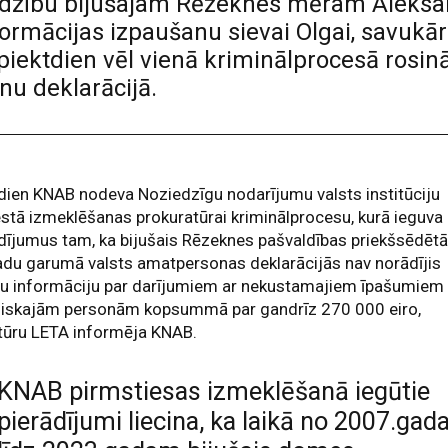
sūdzību bijušajam Rēzeknes mēram Aleks
ormācijas izpaušanu sievai Olgai, savukā
iektdien vēl vienā kriminālprocesā rosin
nu deklarācijā.
dien KNAB nodeva Noziedzīgu nodarījumu valsts institūciju
stā izmeklēšanas prokuratūrai kriminālprocesu, kurā ieguva
dījumus tam, ka bijušais Rēzeknes pašvaldības priekšsēdētā
du garumā valsts amatpersonas deklarācijās nav norādījis
īgu informāciju par darījumiem ar nekustamajiem īpašumiem
iziskajām personām kopsummā par gandrīz 270 000 eiro,
tūru LETA informēja KNAB.
KNAB pirmstiesas izmeklēšanā iegūtie
pierādījumi liecina, ka laikā no 2007.gad