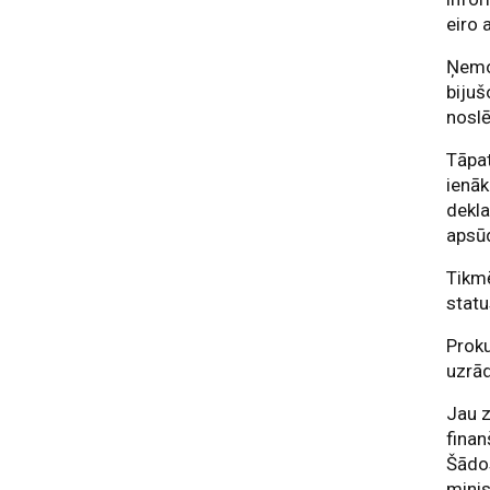
eiro 
Ņemot
bijuš
nosl
Tāpat
ienā
dekla
apsū
Tikmē
statu
Proku
uzrā
Jau z
finan
Šādos
minis