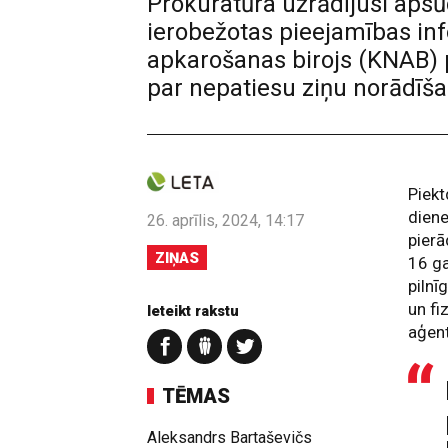
Prokuratūra uzrādījusi ap
ierobežotas pieejamības inf
apkarošanas birojs (KNAB) p
par nepatiesu ziņu norādīša
Piekt
diene
26. aprīlis, 2024, 14:17
pierā
ZIŅAS
16 ga
piln
un f
Ieteikt rakstu
aģen
TĒMAS
Aleksandrs Bartaševičs