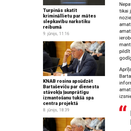
Nepat
Turpinās skatīt
tikai
krimināllietu par mātes
nozie
slepkavību narkotiku
amatp
reibumā
amatp
9. jūnijs, 11:16
ierob
mant
pildī
godīg
Aprīļ
Barta
KNAB rosina apsūdzēt
infor
Bartaševiču par dienesta
amatp
stāvokļa ļaunprātīgu
izsni
izmantošanu tukšā spa
centra projektā
8. jūnijs, 18:39