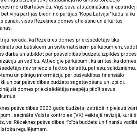
nes mēru Bartaševiču. Viņš savu atstādināšanu ir apstrīdēj
, bet viņa partijas biedri no partijas "Kopā Latvijai" kādu laiku
s panākt visas Rēzeknes domes atlaišanu un ārkārtas
anas.
trijā norāda, ka Rēzeknes domes priekšsēdētājs tika
dināts par būtiskiem un sistemātiskiem pārkāpumiem, vado
 darbu un atbildot par pašvaldības budžeta izpildes proce
izāciju un vadību. Attiecīgie pārkāpumi, kā arī tas, ka domes
šsēdētājs nav sniedzis faktos balstītu, patiesu, salīdzināmu,
tamu un pilnīgu informāciju par pašvaldības finansiālo
kli un par pašvaldības budžeta sagatavošanu un izpildi,
cinājuši domes priekšsēdētāja nespēju pildīt savus
ākumus.
nes pašvaldības 2023.gada budžeta izstrādē ir pieļauti vair
pumi, secināts Valsts kontroles (VK) veiktajā revīzijā, kurā t
ts, vai Rēzeknes pašvaldības rīcība budžeta un finanšu vadīb
bilstoša regulējumam.