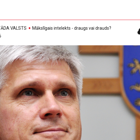
, TĀDA VALSTS
Mākslīgais intelekts - draugs vai drauds?
6