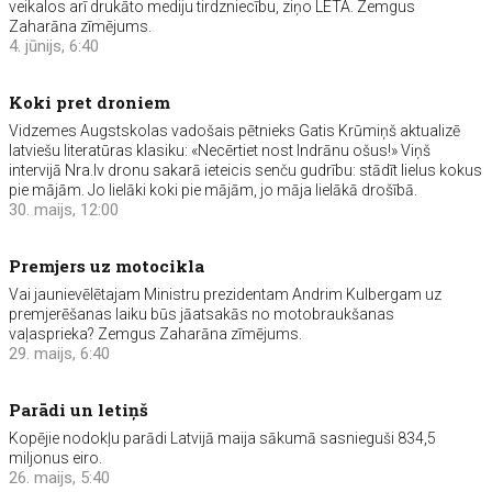
veikalos arī drukāto mediju tirdzniecību, ziņo LETA. Zemgus
Zaharāna zīmējums.
4. jūnijs, 6:40
Koki pret droniem
Vidzemes Augstskolas vadošais pētnieks Gatis Krūmiņš aktualizē
latviešu literatūras klasiku: «Necērtiet nost Indrānu ošus!» Viņš
intervijā Nra.lv dronu sakarā ieteicis senču gudrību: stādīt lielus kokus
pie mājām. Jo lielāki koki pie mājām, jo māja lielākā drošībā.
30. maijs, 12:00
Premjers uz motocikla
Vai jaunievēlētajam Ministru prezidentam Andrim Kulbergam uz
premjerēšanas laiku būs jāatsakās no motobraukšanas
vaļasprieka? Zemgus Zaharāna zīmējums.
29. maijs, 6:40
Parādi un letiņš
Kopējie nodokļu parādi Latvijā maija sākumā sasnieguši 834,5
miljonus eiro.
26. maijs, 5:40