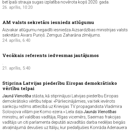
bet īpaši strauja sugas izplatība novērota kopš 2020. gada.
26. aprīlis, 10:20
AM valsts sekretārs iesniedz atlūgumu
Aizvakar atlūgumu negaidīti iesniedza Aizsardzības ministrijas valsts
sekretārs Aivars Puriņš. Zemgus Zaharāna zīmējums.
24. aprīlis, 6:40
Vecākais referents iedvesmas jautājumos
.
21. aprīlis, 5:40
Stiprina Latvijas piederību Eiropas demokrātisko
vērtību telpai
Jaunā Vienotība
stāsta, kā stiprinājusi Latvijas piederību Eiropas
demokrātisko vērtību telpai: «Pārliecinājāmies, vai tiek ievērots
sankciju režīms attiecībā uz Krievijas TV propagandista Vladimira
Solovjova villām pie Komo ezera.» Liela daļa
Jaunās Vienotības
ministru, arī valdības vadītāja, Rīgas vicemērs, Saeimas frakcijas
vadītājs un citi parlamenta deputāti aizvadītās darba nedēļas beigās
atvaļinājumā devušies uz Itāliju, kur piedalījušies Konrāda Adenauera