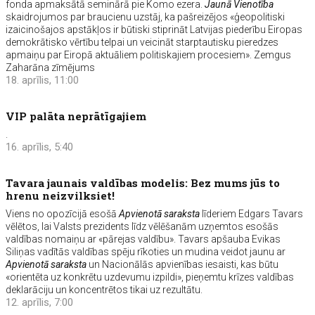
fonda apmaksātā seminārā pie Komo ezera.
Jaunā Vienotība
skaidrojumos par braucienu uzstāj, ka pašreizējos «ģeopolitiski
izaicinošajos apstākļos ir būtiski stiprināt Latvijas piederību Eiropas
demokrātisko vērtību telpai un veicināt starptautisku pieredzes
apmaiņu par Eiropā aktuāliem politiskajiem procesiem». Zemgus
Zaharāna zīmējums
18. aprīlis, 11:00
VIP palāta neprātīgajiem
.
16. aprīlis, 5:40
Tavara jaunais valdības modelis: Bez mums jūs to
hrenu neizvilksiet!
Viens no opozīcijā esošā
Apvienotā saraksta
līderiem Edgars Tavars
vēlētos, lai Valsts prezidents līdz vēlēšanām uzņemtos esošās
valdības nomaiņu ar «pārejas valdību». Tavars apšauba Evikas
Siliņas vadītās valdības spēju rīkoties un mudina veidot jaunu ar
Apvienotā saraksta
un Nacionālās apvienības iesaisti, kas būtu
«orientēta uz konkrētu uzdevumu izpildi», pieņemtu krīzes valdības
deklarāciju un koncentrētos tikai uz rezultātu.
12. aprīlis, 7:00