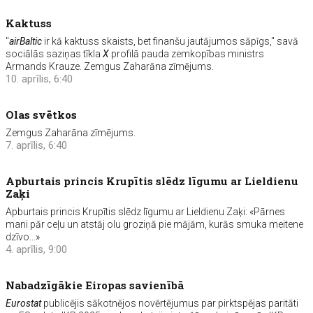
Kaktuss
"
airBaltic
ir kā kaktuss skaists, bet finanšu jautājumos sāpīgs," savā
sociālās saziņas tīkla
X
profilā pauda zemkopības ministrs
Armands Krauze. Zemgus Zaharāna zīmējums.
10. aprīlis, 6:40
Olas svētkos
Zemgus Zaharāna zīmējums.
7. aprīlis, 6:40
Apburtais princis Krupītis slēdz līgumu ar Lieldienu
Zaķi
Apburtais princis Krupītis slēdz līgumu ar Lieldienu Zaķi: «Pārnes
mani pār ceļu un atstāj olu groziņā pie mājām, kurās smuka meitene
dzīvo...»
4. aprīlis, 9:00
Nabadzīgākie Eiropas savienībā
Eurostat
publicējis sākotnējos novērtējumus par pirktspējas paritāti