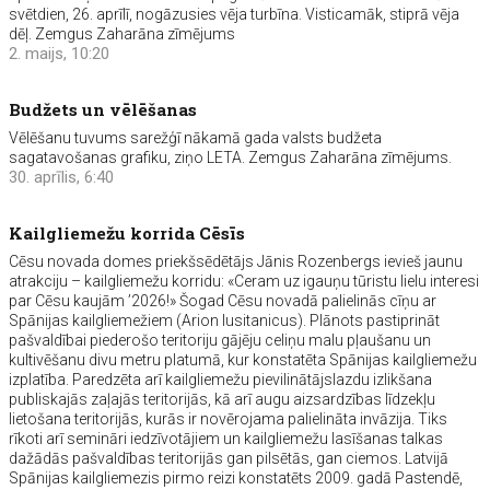
svētdien, 26. aprīlī, nogāzusies vēja turbīna. Visticamāk, stiprā vēja
dēļ. Zemgus Zaharāna zīmējums
2. maijs, 10:20
Budžets un vēlēšanas
Vēlēšanu tuvums sarežģī nākamā gada valsts budžeta
sagatavošanas grafiku, ziņo LETA. Zemgus Zaharāna zīmējums.
30. aprīlis, 6:40
Kailgliemežu korrida Cēsīs
Cēsu novada domes priekšsēdētājs Jānis Rozenbergs ievieš jaunu
atrakciju – kailgliemežu korridu: «Ceram uz igauņu tūristu lielu interesi
par Cēsu kaujām ’2026!» Šogad Cēsu novadā palielinās cīņu ar
Spānijas kailgliemežiem (Arion lusitanicus). Plānots pastiprināt
pašvaldībai piederošo teritoriju gājēju celiņu malu pļaušanu un
kultivēšanu divu metru platumā, kur konstatēta Spānijas kailgliemežu
izplatība. Paredzēta arī kailgliemežu pievilinātājslazdu izlikšana
publiskajās zaļajās teritorijās, kā arī augu aizsardzības līdzekļu
lietošana teritorijās, kurās ir novērojama palielināta invāzija. Tiks
rīkoti arī semināri iedzīvotājiem un kailgliemežu lasīšanas talkas
dažādās pašvaldības teritorijās gan pilsētās, gan ciemos. Latvijā
Spānijas kailgliemezis pirmo reizi konstatēts 2009. gadā Pastendē,