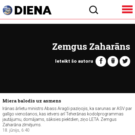
Zemgus Zaharāns
Ieteikt šo autoru
Miera balodis uz asmens
Irānas ārlietu ministrs Abass Aragči paziņojis, ka sarunas ar ASV par
galīgo vienošanos, kas ietvers arī Teherānas kodolprogrammas
jautājumu, domājams, sāksies piektdien, ziņo LETA. Zemgus
Zaharāna zīmējums.
18. jūnijs, 6:40