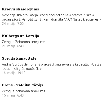
Krievu skaidrojums
Ņebenzja skaidro Latvijai, ko tai dod dalība šajā starptautiskajā
organizācijā: «Gribējāt zināt, kam domāta ANO? Nu tad klausieties!»
24. maijs, 7:00
Kulbergs un Latvija
Zemgus Zaharāna zīmējums.
21. maijs, 6:40
Sprūda kapacitāte
Andris Sprūds demonstrē praksē dronu lielvalsts kapacitāti: «Uz tās
lodes ir ļoti grūti nosēdēt…»
16. maijs, 19:13
Drons - valdību gāzējs
Zemgus Zaharāna zīmējums.
15. maijs, 6:40