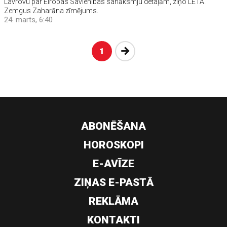
Lavrovu par Eiropas Savienības sanāksmju detaļām, ziņo LETA.
Zemgus Zaharāna zīmējums.
24. marts, 6:40
Nākošā
1
ABONĒŠANA
HOROSKOPI
E-AVĪZE
ZIŅAS E-PASTĀ
REKLĀMA
KONTAKTI