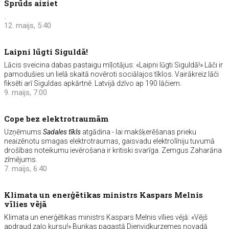
Sprūds aiziet
.
12. maijs, 5:40
Laipni lūgti Siguldā!
Lācis sveicina dabas pastaigu mīļotājus: «Laipni lūgti Siguldā!» Lāči ir
pamodušies un lielā skaitā novēroti sociālajos tīklos. Vairākreiz lāči
fiksēti arī Siguldas apkārtnē. Latvijā dzīvo ap 190 lāčiem.
9. maijs, 7:00
Cope bez elektrotraumām
Uzņēmums
Sadales tīkls
atgādina - lai makšķerēšanas prieku
neaizēnotu smagas elektrotraumas, gaisvadu elektrolīniju tuvumā
drošības noteikumu ievērošana ir kritiski svarīga. Zemgus Zaharāna
zīmējums.
7. maijs, 6:40
Klimata un enerģētikas ministrs Kaspars Melnis
vīlies vējā
Klimata un enerģētikas ministrs Kaspars Melnis vīlies vējā: «Vējš
apdraud zaļo kursu!» Bunkas pagastā Dienvidkurzemes novadā