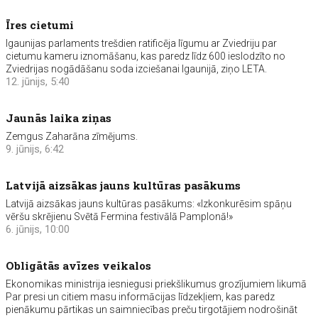
Īres cietumi
Igaunijas parlaments trešdien ratificēja līgumu ar Zviedriju par
cietumu kameru iznomāšanu, kas paredz līdz 600 ieslodzīto no
Zviedrijas nogādāšanu soda izciešanai Igaunijā, ziņo LETA.
12. jūnijs, 5:40
Jaunās laika ziņas
Zemgus Zaharāna zīmējums.
9. jūnijs, 6:42
Latvijā aizsākas jauns kultūras pasākums
Latvijā aizsākas jauns kultūras pasākums: «Izkonkurēsim spāņu
vēršu skrējienu Svētā Fermina festivālā Pamplonā!»
6. jūnijs, 10:00
Obligātās avīzes veikalos
Ekonomikas ministrija iesniegusi priekšlikumus grozījumiem likumā
Par presi un citiem masu informācijas līdzekļiem, kas paredz
pienākumu pārtikas un saimniecības preču tirgotājiem nodrošināt