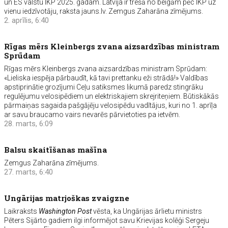
un ES valstu IKP 2025. gadam. Latvija ir trešā no beigām pēc IKP uz
vienu iedzīvotāju, raksta jauns.lv. Zemgus Zaharāna zīmējums.
2. aprīlis, 6:40
Rīgas mērs Kleinbergs zvana aizsardzības ministram
Sprūdam
Rīgas mērs Kleinbergs zvana aizsardzības ministram Sprūdam:
«Lieliska iespēja pārbaudīt, kā tavi prettanku eži strādā!» Valdības
apstiprinātie grozījumi Ceļu satiksmes likumā paredz stingrāku
regulējumu velosipēdiem un elektriskajiem skrejriteņiem. Būtiskākās
pārmaiņas sagaida pašgājēju velosipēdu vadītājus, kuri no 1. aprīļa
ar savu braucamo vairs nevarēs pārvietoties pa ietvēm.
28. marts, 6:09
Balsu skaitīšanas mašīna
Zemgus Zaharāna zīmējums.
27. marts, 6:40
Ungārijas matrjoškas zvaigzne
Laikraksts
Washington Post
vēsta, ka Ungārijas ārlietu ministrs
Pēters Sijārto gadiem ilgi informējot savu Krievijas kolēģi Sergeju