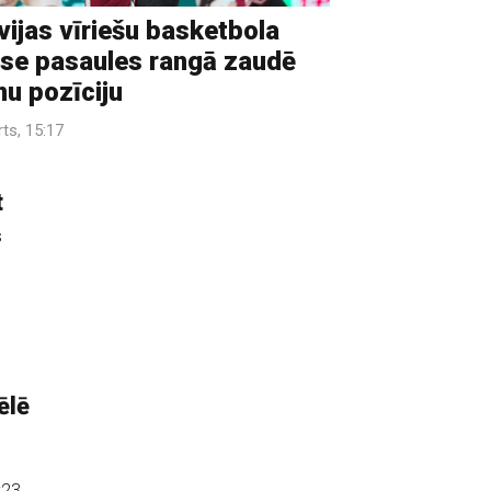
vijas vīriešu basketbola
ase pasaules rangā zaudē
nu pozīciju
rts, 15:17
t
s
ēlē
:23,