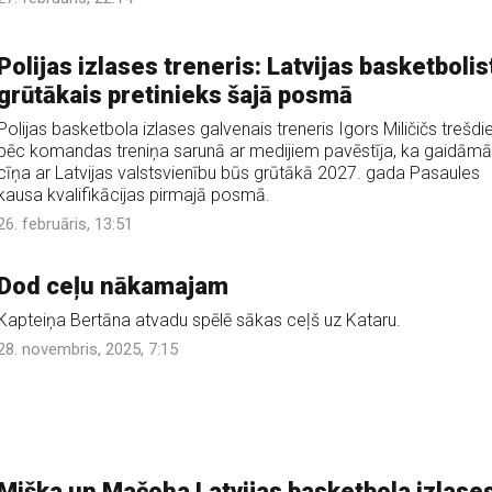
Polijas izlases treneris: Latvijas basketbolist
grūtākais pretinieks šajā posmā
Polijas basketbola izlases galvenais treneris Igors Miličičs trešdi
pēc komandas treniņa sarunā ar medijiem pavēstīja, ka gaidāmā
cīņa ar Latvijas valstsvienību būs grūtākā 2027. gada Pasaules
kausa kvalifikācijas pirmajā posmā.
26. februāris, 13:51
Dod ceļu nākamajam
Kapteiņa Bertāna atvadu spēlē sākas ceļš uz Kataru.
28. novembris, 2025, 7:15
Miška un Mačoha Latvijas basketbola izlase