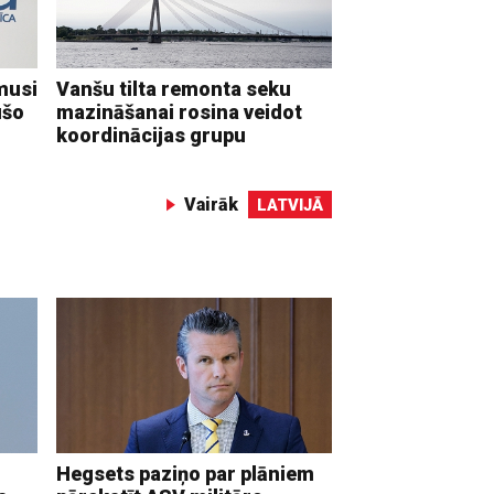
musi
Vanšu tilta remonta seku
ušo
mazināšanai rosina veidot
koordinācijas grupu
Vairāk
LATVIJĀ
Hegsets paziņo par plāniem