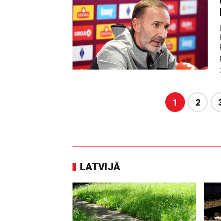
1
2
LATVIJĀ