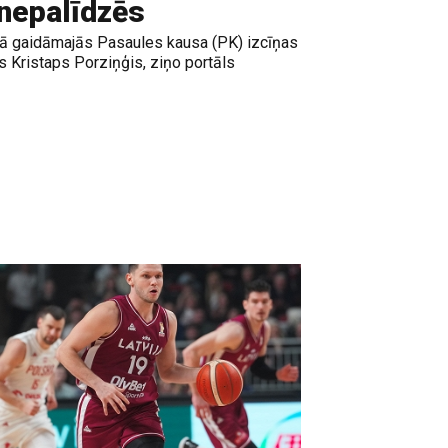
 nepalīdzēs
lijā gaidāmajās Pasaules kausa (PK) izcīņas
s Kristaps Porziņģis, ziņo portāls