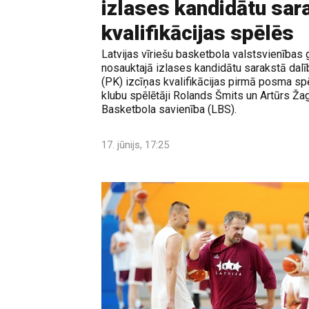
izlases kandidātu sar
kvalifikācijas spēlēs
Latvijas vīriešu basketbola valstsvienības 
nosauktajā izlases kandidātu sarakstā dal
(PK) izcīņas kvalifikācijas pirmā posma spēlēs
klubu spēlētāji Rolands Šmits un Artūrs Žag
Basketbola savienība (LBS).
17. jūnijs, 17:25