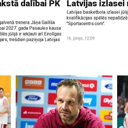
akstā dalībai PK
Latvijas izlasei
Latvijas basketbola izlasei jū
kvalifikācijas spēlēs nepalīdzē
galvenā trenera Jāņa Gailīša
"Sportacentrs.com".
ībai 2027. gada Pasaules kausa
 jūlijā ir iekļauti arī Eirolīgas
16. jūnijs, 12:09
ars, trešdien paziņoja Latvijas