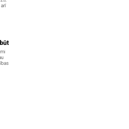
 arī
būt
omi
au
nības