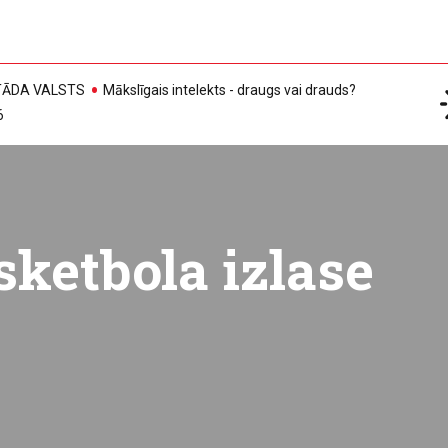
, TĀDA VALSTS
Mākslīgais intelekts - draugs vai drauds?
6
sketbola izlase