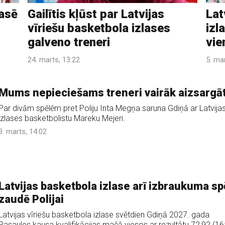
lasē
Gailītis kļūst par Latvijas
Lat
vīriešu basketbola izlases
izl
galveno treneri
vie
24. marts, 13:22
5. ma
Mums nepieciešams treneri vairāk aizsargā
Par divām spēlēm pret Poliju Inta Megņa saruna Gdiņā ar Latvija
izlases basketbolistu Mareku Mejeri.
3. marts, 14:02
Latvijas basketbola izlase arī izbraukuma sp
zaudē Polijai
Latvijas vīriešu basketbola izlase svētdien Gdiņā 2027. gada
Pasaules kausa kvalifikācijas mačā viesos ar rezultātu 72:92 (16