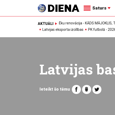
Saturs
Ēku renovācija - KĀDS MĀJOKLIS
AKTUĀLI
Latvijas eksporta izcilības
PK futbolā - 202
Latvijas ba
Ieteikt šo tēmu