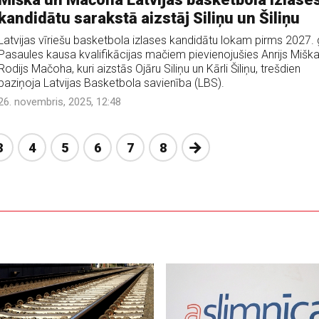
kandidātu sarakstā aizstāj Siliņu un Šiliņu
Latvijas vīriešu basketbola izlases kandidātu lokam pirms 2027.
Pasaules kausa kvalifikācijas mačiem pievienojušies Anrijs Miška
Rodijs Mačoha, kuri aizstās Ojāru Siliņu un Kārli Šiliņu, trešdien
paziņoja Latvijas Basketbola savienība (LBS).
26. novembris, 2025, 12:48
Nākošā
3
4
5
6
7
8