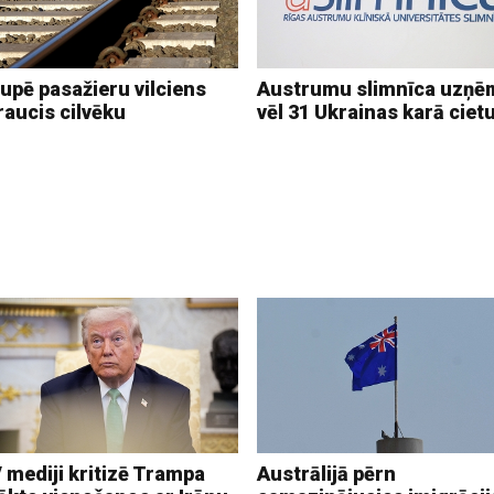
upē pasažieru vilciens
Austrumu slimnīca uzņē
raucis cilvēku
vēl 31 Ukrainas karā ciet
 mediji kritizē Trampa
Austrālijā pērn