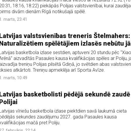
20:31, 18:16, 18:22) piekāpās Polijas valstsvienībai, kurai zaudēja
pirms divām dienām Rīgā notikušajā spēlē.
1. marts, 23:41
Latvijas valstsvienības treneris Štelmahers:
Naturalizētiem spēlētājiem izlasēs nebūtu jā
Latvijas basketbola izlase sestdien, aptuveni 20 stundu pēc "Xia
Arēnā" aizvadītās Pasaules kausa kvalifikācijas spēles ar Poliju, j
aizvadīja treniņu Polijas pilsētā Gdiņā, jo svētdien abas valstsvie
tiksies atkārtoti. Treniņu apmeklēja arī Sporta Avīze.
1. marts, 10:49
Latvijas basketbolisti pēdējā sekundē zaudē
Polijai
Latvijas vīriešu basketbola izlase piektdien savā laukumā cieta
pēdējās sekundes zaudējumu 2027. gada Pasaules kausa
kvalifikācijas mačā pret Poliju.
27. februāris, 22:14