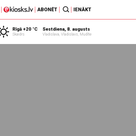
ABONĒT
IENĀKT
Rīgā +20 °C
Sestdiena, 8. augusts
Skaidrs
Vladislava, Vladislavs, Mudīte