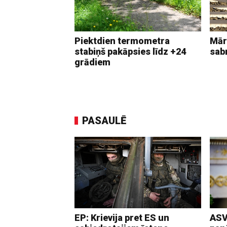
Piektdien termometra
Mār
stabiņš pakāpsies līdz +24
sab
grādiem
PASAULĒ
EP: Krievija pret ES un
ASV