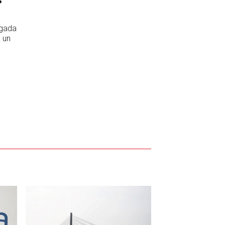
 gada
 un