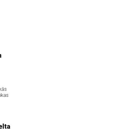
m
skās
ikas
elta