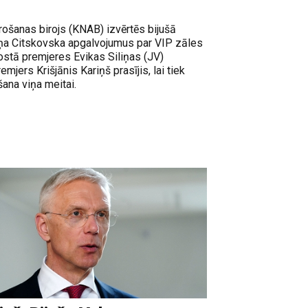
ošanas birojs (KNAB) izvērtēs bijušā
āņa Citskovska apgalvojumus par VIP zāles
tā premjeres Evikas Siliņas (JV)
emjers Krišjānis Kariņš prasījis, lai tiek
na viņa meitai.