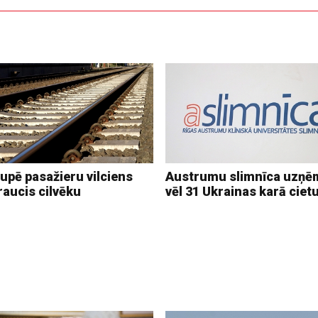
upē pasažieru vilciens
Austrumu slimnīca uzņē
raucis cilvēku
vēl 31 Ukrainas karā ciet