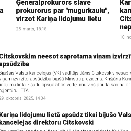
Ģenerālprokurors slavē
Kar
ņa
prokurorus par "mugurkaulu",
kan
virzot Kariņa lidojumu lietu
Cit
nep
25. marts, 18:18
10. n
Citskovskim neesot saprotama viņam izvirzī
apsūdzība
Bijušais Valsts kancelejas (VK) vadītājs Jānis Citskovskis nesapr
viņam izvirzīto apsūdzību bijušā Ministru prezidenta Krišjāņa Kar
lidojumu lietā, - šādu apsūdzības vērtējumu viņš pauda sarunā ar
aģentūru LETA.
29. oktobris, 2025, 14:34
Kariņa lidojumu lietā apsūdz tikai bijušo Val
kancelejas direktoru Citskovski