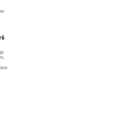
jas
rš
jā
rs,
jānis