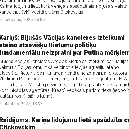
Prokuratūra ir nodevusi tiesai bijušā Ministru prezidenta Krišjāņa
Kariņa lidojumu lietu, kurā vienīgais apsūdzētais ir bijušais Valsts
kancelejas (VK) vadītājs Jānis Citskovskis.
29. oktobris, 2025, 13:05
Kariņš: Bijušās Vācijas kancleres izteikumi
ataino atsevišķu Rietumu politiķu
fundamentālu neizpratni par Putina mērķie
Bijušās Vācijas kancleres Angelas Merkeles izteikumi par Baltijas
valstu un Polijas lomu, it kā veicinot Krievijas agresiju, ataino
atsevišķu Rietumu politiķu fundamentālu neizpratni par diktatora
Vladimira Putina rīcību un mērķiem, tādu viedokli aģentūrai LETA
pauda bijušais Ministru prezidents, tagad starptautiskās stratēģi
komunikācijas aģentūras "Kreab" vecākais padomnieks ģeopolit
jautājumos Krišjānis Kariņš.
6. oktobris, 2025, 13:37
Raidījums: Kariņa lidojumu lietā apsūdzība c
Citskovskim