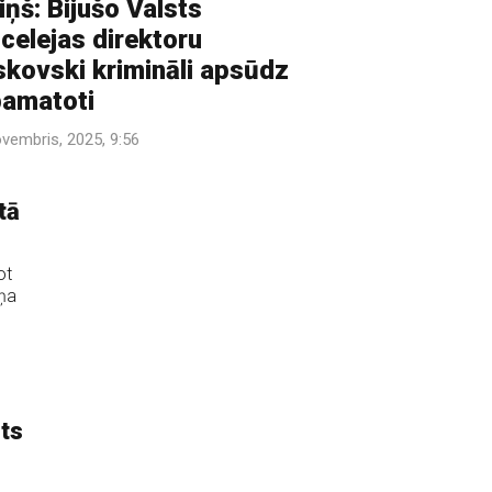
iņš: Bijušo Valsts
celejas direktoru
skovski krimināli apsūdz
amatoti
ovembris, 2025, 9:56
tā
ot
iņa
sts