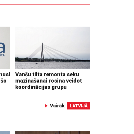
musi
Vanšu tilta remonta seku
ušo
mazināšanai rosina veidot
koordinācijas grupu
Vairāk
LATVIJĀ