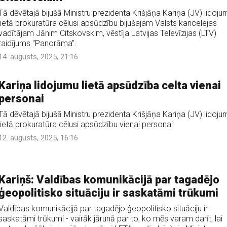
Tā dēvētajā bijušā Ministru prezidenta Krišjāņa Kariņa (JV) lidoju
lietā prokuratūra cēlusi apsūdzību bijušajam Valsts kancelejas
vadītājam Jānim Citskovskim, vēstīja Latvijas Televīzijas (LTV)
raidījums "Panorāma".
14. augusts, 2025, 21:16
Kariņa lidojumu lietā apsūdzība celta vienai
personai
Tā dēvētajā bijušā Ministru prezidenta Krišjāņa Kariņa (JV) lidoju
lietā prokuratūra cēlusi apsūdzību vienai personai.
12. augusts, 2025, 16:16
Kariņš: Valdības komunikācijā par tagadējo
ģeopolitisko situāciju ir saskatāmi trūkumi
Valdības komunikācijā par tagadējo ģeopolitisko situāciju ir
saskatāmi trūkumi - vairāk jārunā par to, ko mēs varam darīt, lai