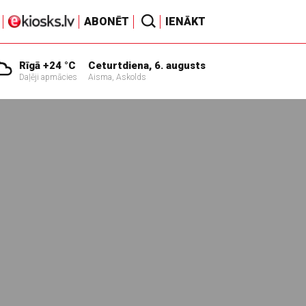
ABONĒT
IENĀKT
Rīgā +24 °C
Ceturtdiena, 6. augusts
Daļēji apmācies
Aisma, Askolds