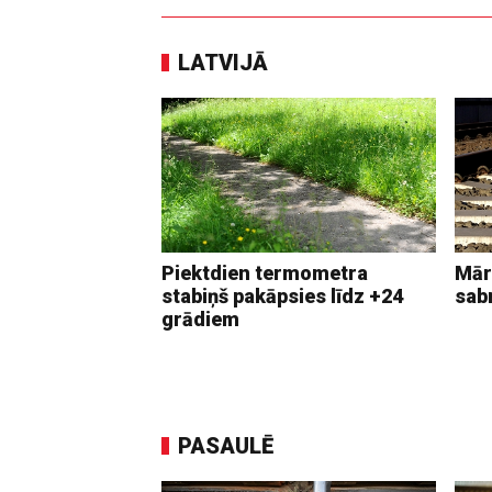
LATVIJĀ
Piektdien termometra
Mār
stabiņš pakāpsies līdz +24
sab
grādiem
PASAULĒ