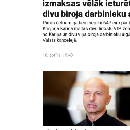
izmaksas vēlāk ieturē
divu biroja darbinieku
Pirms četriem gadiem nepilni 647 eiro par 
Krišjāņa Kariņa meitas divu lidostu VIP zo
no Kariņa un divu viņa biroja darbinieku al
Valsts kancelejā.
16. aprīlis, 19:43