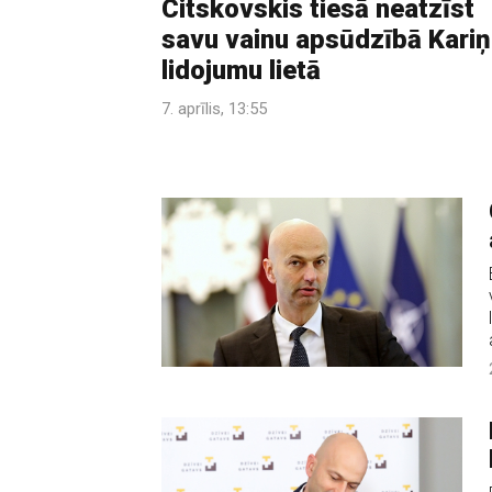
Citskovskis tiesā neatzīst
savu vainu apsūdzībā Kari
lidojumu lietā
7. aprīlis, 13:55