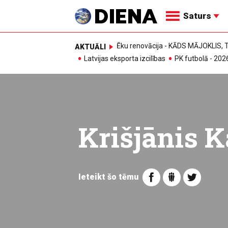
Saturs
Ēku renovācija - KĀDS MĀJOKLIS
AKTUĀLI
Latvijas eksporta izcilības
PK futbolā - 202
Krišjānis K
Ieteikt šo tēmu