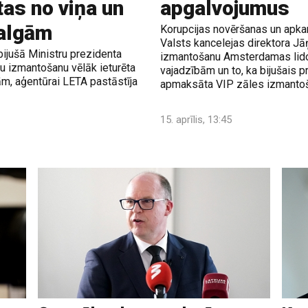
tas no viņa un
apgalvojumus
 algām
Korupcijas novēršanas un apkar
Valsts kancelejas direktora J
bijušā Ministru prezidenta
izmantošanu Amsterdamas lidos
nu izmantošanu vēlāk ieturēta
vajadzībām un to, ka bijušais pr
gām, aģentūrai LETA pastāstīja
apmaksāta VIP zāles izmantoša
15. aprīlis, 13:45