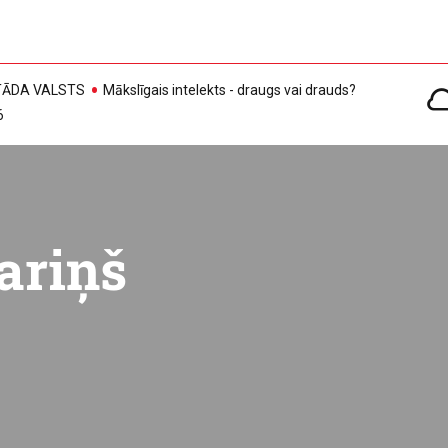
, TĀDA VALSTS
Mākslīgais intelekts - draugs vai drauds?
6
ariņš