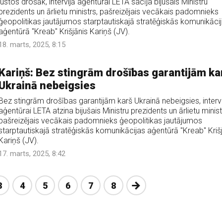
justos drošāk, intervijā aģentūrai LETA sacīja bijušais Ministru
prezidents un ārlietu ministrs, pašreizējais vecākais padomnieks
ģeopolitikas jautājumos starptautiskajā stratēģiskās komunikāci
aģentūrā "Kreab" Krišjānis Kariņš (JV).
18. marts, 2025, 8:15
Kariņš: Bez stingrām drošības garantijām ka
Ukrainā nebeigsies
Bez stingrām drošības garantijām karš Ukrainā nebeigsies, intervi
aģentūrai LETA atzina bijušais Ministru prezidents un ārlietu minist
pašreizējais vecākais padomnieks ģeopolitikas jautājumos
starptautiskajā stratēģiskās komunikācijas aģentūrā "Kreab" Kriš
Kariņš (JV).
17. marts, 2025, 8:42
Nākošā
3
4
5
6
7
8