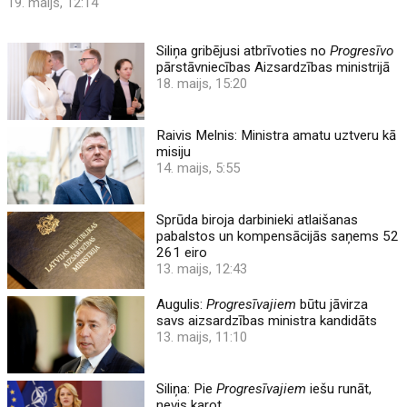
19. maijs, 12:14
Siliņa gribējusi atbrīvoties no
Progresīvo
pārstāvniecības Aizsardzības ministrijā
18. maijs, 15:20
Raivis Melnis: Ministra amatu uztveru kā
misiju
14. maijs, 5:55
Sprūda biroja darbinieki atlaišanas
pabalstos un kompensācijās saņems 52
261 eiro
13. maijs, 12:43
Augulis:
Progresīvajiem
būtu jāvirza
savs aizsardzības ministra kandidāts
13. maijs, 11:10
Siliņa: Pie
Progresīvajiem
iešu runāt,
nevis karot