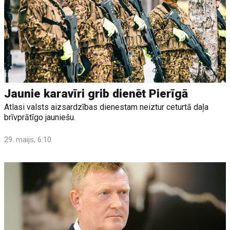
Jaunie karavīri grib dienēt Pierīgā
Atlasi valsts aizsardzības dienestam neiztur ceturtā daļa
brīvprātīgo jauniešu.
29. maijs, 6:10