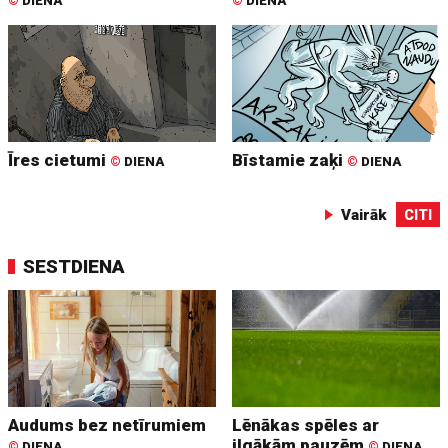
©
DIENA
©
DIENA
Īres cietumi
Bīstamie zaķi
©
DIENA
©
DIENA
Vairāk
CITI
SESTDIENA
Audums bez netīrumiem
Lēnākas spēles ar
ilgākām pauzēm
©
DIENA
©
DIENA