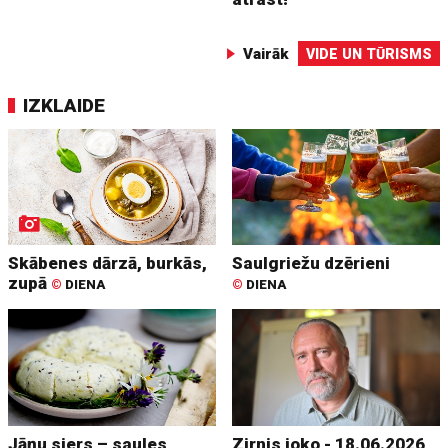
Vairāk
VIDE UN TŪRISMS
IZKLAIDE
Skābenes dārzā, burkās,
Saulgriežu dzērieni
zupā
©
DIENA
©
DIENA
Jāņu siers – saules
Zirnis joko - 18.06.2026