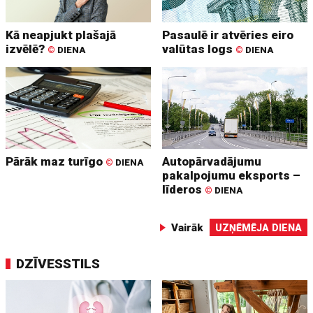
Kā neapjukt plašajā
Pasaulē ir atvēries eiro
izvēlē?
valūtas logs
©
DIENA
©
DIENA
Pārāk maz turīgo
Autopārvadājumu
©
DIENA
pakalpojumu eksports –
līderos
©
DIENA
Vairāk
UZŅĒMĒJA DIENA
DZĪVESSTILS