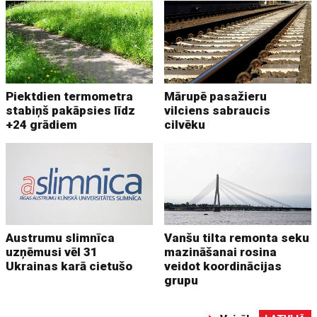
Piektdien termometra
Mārupē pasažieru
stabiņš pakāpsies līdz
vilciens sabraucis
+24 grādiem
cilvēku
Austrumu slimnīca
Vanšu tilta remonta seku
uzņēmusi vēl 31
mazināšanai rosina
Ukrainas karā cietušo
veidot koordinācijas
grupu