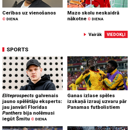
Cerības uz vienošanos
Mazo skolu neskaidrā
nākotne
©
DIENA
©
DIENA
Vairāk
VIEDOKĻI
SPORTS
Eliteprospects
galvenais
Ganas izlase spēles
jauno spēlētāju eksperts:
izskaņā izrauj uzvaru pār
jau janvārī Floridas
Panamas futbolistiem
Panthers
bija nolēmusi
iegūt Šmitu
©
DIENA