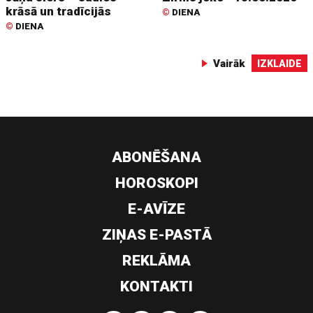
krāsā un tradīcijās
©
DIENA
©
DIENA
Vairāk
IZKLAIDE
ABONĒŠANA
HOROSKOPI
E-AVĪZE
ZIŅAS E-PASTĀ
REKLĀMA
KONTAKTI