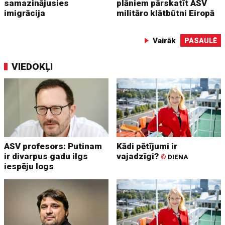
samazinājusies
plāniem pārskatīt ASV
imigrācija
militāro klātbūtni Eiropā
Vairāk
PASAULĒ
VIEDOKĻI
ASV profesors: Putinam
Kādi pētījumi ir
ir divarpus gadu ilgs
vajadzīgi?
©
DIENA
iespēju logs