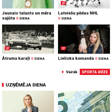
Jaunais talants un mēra
Latviešu pēdas NHL
sajūta
©
DIENA
©
DIENA
Ātruma karaļi
Lieliska komanda
©
DIENA
©
DIENA
Vairāk
SPORTA AVĪZE
UZŅĒMĒJA DIENA