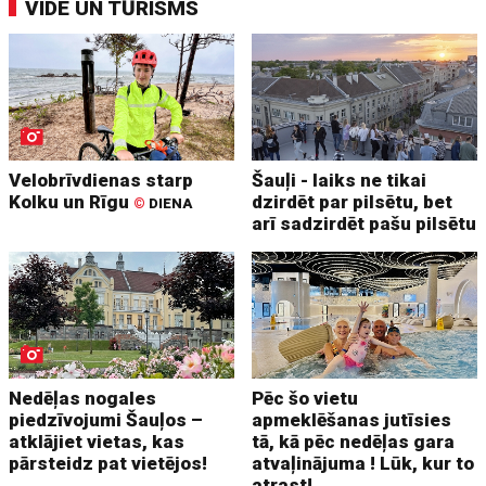
VIDE UN TŪRISMS
Velobrīvdienas starp
Šauļi - laiks ne tikai
Kolku un Rīgu
dzirdēt par pilsētu, bet
©
DIENA
arī sadzirdēt pašu pilsētu
Nedēļas nogales
Pēc šo vietu
piedzīvojumi Šauļos –
apmeklēšanas jutīsies
atklājiet vietas, kas
tā, kā pēc nedēļas gara
pārsteidz pat vietējos!
atvaļinājuma ! Lūk, kur to
atrast!