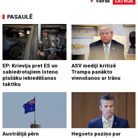
Vairāk
LATVIJĀ
PASAULĒ
EP: Krievija pret ES un
ASV mediji kritizē
sabiedrotajiem īsteno
Trampa panākto
plašāku iebiedēšanas
vienošanos ar Irānu
taktiku
Austrālijā pērn
Hegsets paziņo par