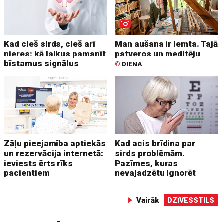
Kad cieš sirds, cieš arī
Man aušana ir lemta. Tajā
nieres: kā laikus pamanīt
patveros un meditēju
bīstamus signālus
©
DIENA
Zāļu pieejamība aptiekās
Kad acis brīdina par
un rezervācija internetā:
sirds problēmām.
ieviests ērts rīks
Pazīmes, kuras
pacientiem
nevajadzētu ignorēt
Vairāk
DZĪVESSTILS