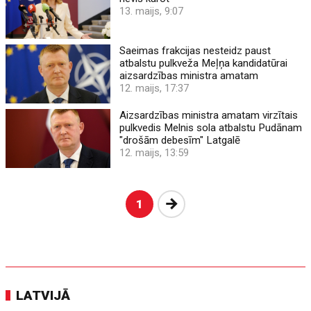
13. maijs, 9:07
Saeimas frakcijas nesteidz paust
atbalstu pulkveža Meļņa kandidatūrai
aizsardzības ministra amatam
12. maijs, 17:37
Aizsardzības ministra amatam virzītais
pulkvedis Melnis sola atbalstu Pudānam
"drošām debesīm" Latgalē
12. maijs, 13:59
Nākošā
1
LATVIJĀ