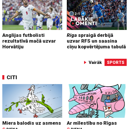
Anglijas futbolisti
Riga
spraigā derbijā
rezultatīvā mačā uzvar
uzvar RFS un saasina
Horvātiju
cīņu kopvērtējuma tabulā
Vairāk
SPORTS
CITI
Miera balodis uz asmens
Ar mīlestību no Rīgas