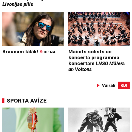
Livonijas pilis
Braucam tālāk!
Mainīts solists un
©
DIENA
koncerta programma
koncertam
LNSO Mālers
un Voltons
Vairāk
KDI
SPORTA AVĪZE