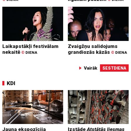
Laikapstākļi festivālam
Zvaigžņu salidojums
nekaitē
grandiozās kāzās
©
DIENA
©
DIENA
Vairāk
SESTDIENA
KDI
Jauna ekspozīcija
Izstāde
Atstātās liesmas