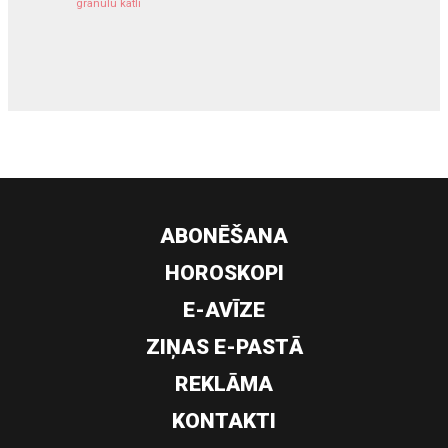
granulu katli
siltumsūknis
ABONĒŠANA
HOROSKOPI
E-AVĪZE
ZIŅAS E-PASTĀ
REKLĀMA
KONTAKTI