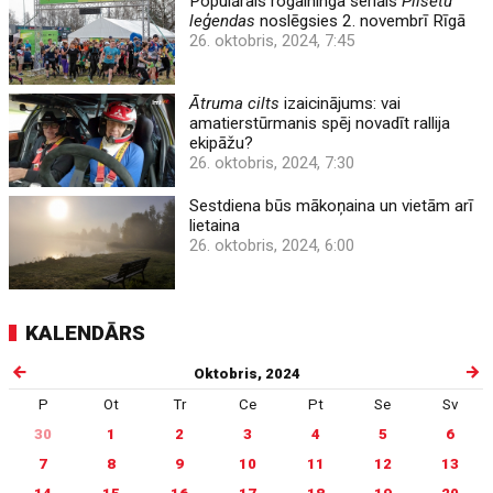
Populārais rogaininga seriāls
Pilsētu
leģendas
noslēgsies 2. novembrī Rīgā
26. oktobris, 2024, 7:45
Ātruma cilts
izaicinājums: vai
amatierstūrmanis spēj novadīt rallija
ekipāžu?
26. oktobris, 2024, 7:30
Sestdiena būs mākoņaina un vietām arī
lietaina
26. oktobris, 2024, 6:00
KALENDĀRS
Oktobris, 2024
P
Ot
Tr
Ce
Pt
Se
Sv
30
1
2
3
4
5
6
7
8
9
10
11
12
13