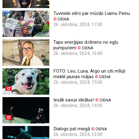
Tuvinieki sēro par mūziķi Liamu Peinu
©
DIENA
26. oktobris, 2024, 17:00
Taps enerģijas dzēriens no egļu
pumpuriem
©
DIENA
26. oktobris, 2024, 16:00
FOTO: Leo, Luna, Argo un citi mīluļi
meklē jaunas mājas
©
DIENA
26. oktobris, 2024, 15:00
Iesāli savus ideālus!
©
DIENA
26. oktobris, 2024, 14:00
Dialogs pat miegā
©
DIENA
26. oktobris, 2024, 13:00