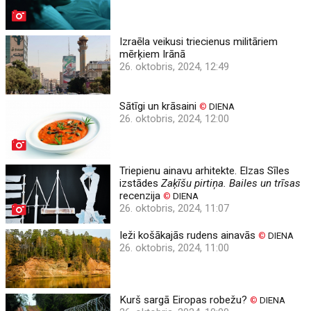
Izraēla veikusi triecienus militāriem
mērķiem Irānā
26. oktobris, 2024, 12:49
Sātīgi un krāsaini
©
DIENA
26. oktobris, 2024, 12:00
Triepienu ainavu arhitekte. Elzas Sīles
izstādes
Zaķīšu pirtiņa. Bailes un trīsas
recenzija
©
DIENA
26. oktobris, 2024, 11:07
Ieži košākajās rudens ainavās
©
DIENA
26. oktobris, 2024, 11:00
Kurš sargā Eiropas robežu?
©
DIENA