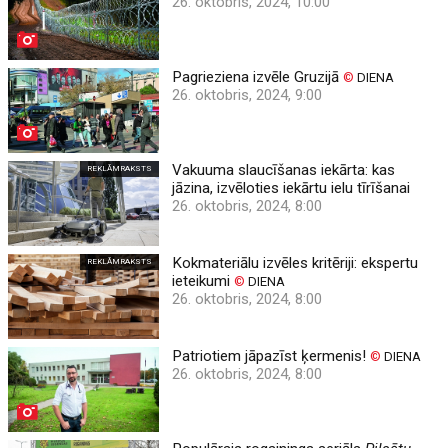
26. oktobris, 2024, 10:00
Pagrieziena izvēle Gruzijā
©
DIENA
26. oktobris, 2024, 9:00
Vakuuma slaucīšanas iekārta: kas
REKLĀMRAKSTS
jāzina, izvēloties iekārtu ielu tīrīšanai
26. oktobris, 2024, 8:00
Kokmateriālu izvēles kritēriji: ekspertu
REKLĀMRAKSTS
ieteikumi
©
DIENA
26. oktobris, 2024, 8:00
Patriotiem jāpazīst ķermenis!
©
DIENA
26. oktobris, 2024, 8:00