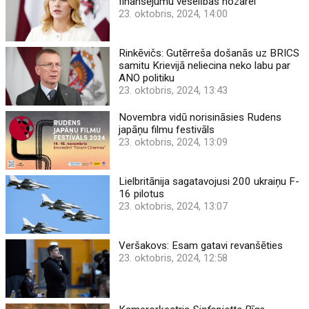
finansējumu veselības nozarei
23. oktobris, 2024, 14:00
Rinkēvičs: Gutērreša došanās uz BRICS
samitu Krievijā neliecina neko labu par
ANO politiku
23. oktobris, 2024, 13:43
Novembra vidū norisināsies Rudens
japāņu filmu festivāls
23. oktobris, 2024, 13:09
Lielbritānija sagatavojusi 200 ukraiņu F-
16 pilotus
23. oktobris, 2024, 13:07
Veršakovs: Esam gatavi revanšēties
23. oktobris, 2024, 12:58