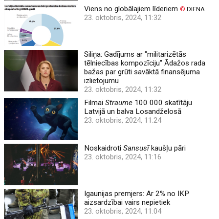
Viens no globālajiem līderiem
©
DIENA
23. oktobris, 2024, 11:32
Siliņa: Gadījums ar "militarizētās
tēlniecības kompozīciju" Ādažos rada
bažas par grūti savāktā finansējuma
izlietojumu
23. oktobris, 2024, 11:32
Filmai
Straume
100 000 skatītāju
Latvijā un balva Losandželosā
23. oktobris, 2024, 11:24
Noskaidroti
Sansusī
kaušļu pāri
23. oktobris, 2024, 11:16
Igaunijas premjers: Ar 2% no IKP
aizsardzībai vairs nepietiek
23. oktobris, 2024, 11:04