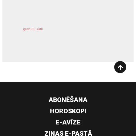
kravu apdrošināšana
granulu katli
siltumsūknis
ABONĒŠANA
HOROSKOPI
E-AVĪZE
ZIŅAS E-PASTĀ