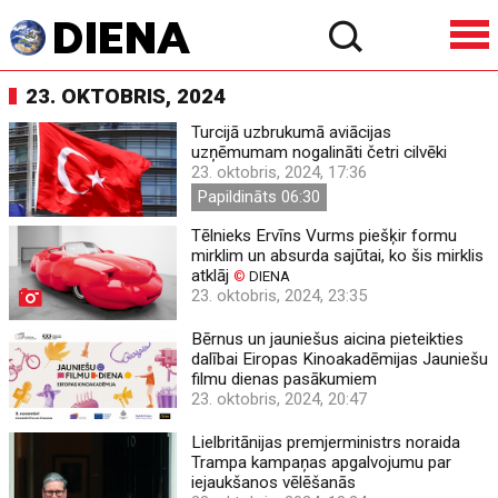
23. OKTOBRIS, 2024
Turcijā uzbrukumā aviācijas
uzņēmumam nogalināti četri cilvēki
23. oktobris, 2024, 17:36
Papildināts 06:30
Tēlnieks Ervīns Vurms piešķir formu
mirklim un absurda sajūtai, ko šis mirklis
atklāj
©
DIENA
23. oktobris, 2024, 23:35
Bērnus un jauniešus aicina pieteikties
dalībai Eiropas Kinoakadēmijas Jauniešu
filmu dienas pasākumiem
23. oktobris, 2024, 20:47
Lielbritānijas premjerministrs noraida
Trampa kampaņas apgalvojumu par
iejaukšanos vēlēšanās