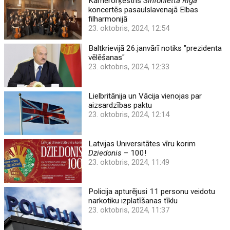
Kamerorķestris
Sinfonietta Rīga
koncertēs pasaulslavenajā Elbas
filharmonijā
23. oktobris, 2024, 12:54
Baltkrievijā 26.janvārī notiks "prezidenta
vēlēšanas"
23. oktobris, 2024, 12:33
Lielbritānija un Vācija vienojas par
aizsardzības paktu
23. oktobris, 2024, 12:14
Latvijas Universitātes vīru korim
Dziedonis
– 100!
23. oktobris, 2024, 11:49
Policija apturējusi 11 personu veidotu
narkotiku izplatīšanas tīklu
23. oktobris, 2024, 11:37