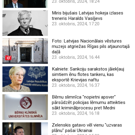
23. oktobris, 2024, 18:24
Miris bijušais Latvijas hokeja izlases
treneris Haralds Vasiļjevs
23. oktobris, 2024, 17:20
Foto: Latvijas Nacionālais vēstures
muzejs atgriežas Rīgas pils atjaunotajā
daļā
23. oktobris, 2024, 16:44
Kalniete: Sankciju sarakstos jāiekļauj
simtiem ēnu flotes tankeru, kas
eksportē Krievijas naftu
23. oktobris, 2024, 16:37
Bērnu slimnīca "nopietni apsver"
pārsūdzēt policijas lēmumu atteikties
sākt kriminālprocesu pret Medni
23. oktobris, 2024, 16:18
Zelenskis gatavo vēl vienu "uzvaras
plānu" pašai Ukrainai