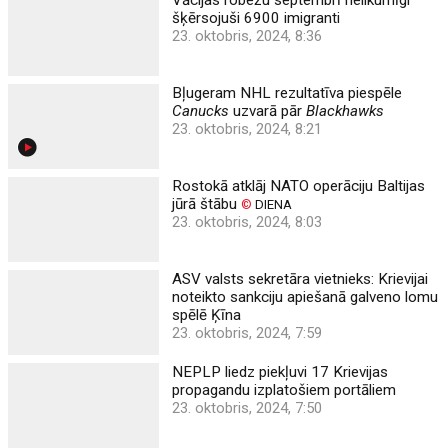
šķērsojuši 6900 imigranti
23. oktobris, 2024, 8:36
Bļugeram NHL rezultatīva piespēle
Canucks
uzvarā pār
Blackhawks
23. oktobris, 2024, 8:21
Rostokā atklāj NATO operāciju Baltijas
jūrā štābu
©
DIENA
23. oktobris, 2024, 8:03
ASV valsts sekretāra vietnieks: Krievijai
noteikto sankciju apiešanā galveno lomu
spēlē Ķīna
23. oktobris, 2024, 7:59
NEPLP liedz piekļuvi 17 Krievijas
propagandu izplatošiem portāliem
23. oktobris, 2024, 7:50