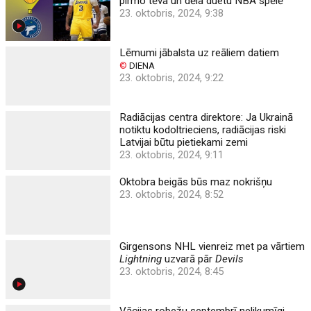
pirmo tēva un dēla duetu NBA spēlē
23. oktobris, 2024, 9:38
Lēmumi jābalsta uz reāliem datiem
©
DIENA
23. oktobris, 2024, 9:22
Radiācijas centra direktore: Ja Ukrainā
notiktu kodoltrieciens, radiācijas riski
Latvijai būtu pietiekami zemi
23. oktobris, 2024, 9:11
Oktobra beigās būs maz nokrišņu
23. oktobris, 2024, 8:52
Girgensons NHL vienreiz met pa vārtiem
Lightning
uzvarā pār
Devils
23. oktobris, 2024, 8:45
Vācijas robežu septembrī nelikumīgi