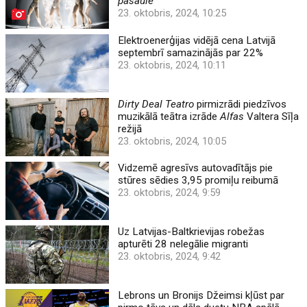
pasaule
23. oktobris, 2024, 10:25
Elektroenerģijas vidējā cena Latvijā
septembrī samazinājās par 22%
23. oktobris, 2024, 10:11
Dirty Deal Teatro
pirmizrādi piedzīvos
muzikālā teātra izrāde
Alfas
Valtera Sīļa
režijā
23. oktobris, 2024, 10:05
Vidzemē agresīvs autovadītājs pie
stūres sēdies 3,95 promiļu reibumā
23. oktobris, 2024, 9:59
Uz Latvijas-Baltkrievijas robežas
apturēti 28 nelegālie migranti
23. oktobris, 2024, 9:42
Lebrons un Bronijs Džeimsi kļūst par