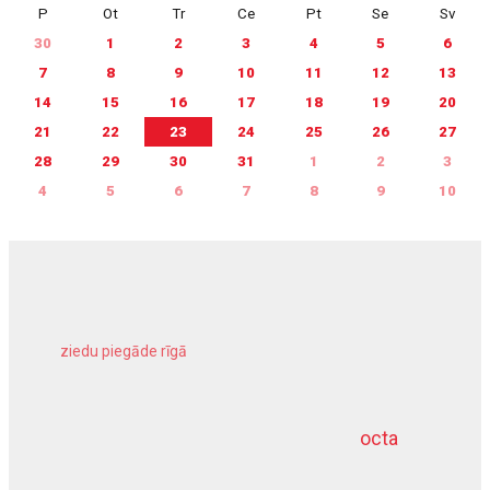
P
Ot
Tr
Ce
Pt
Se
Sv
30
1
2
3
4
5
6
7
8
9
10
11
12
13
14
15
16
17
18
19
20
21
22
23
24
25
26
27
28
29
30
31
1
2
3
4
5
6
7
8
9
10
ziedu piegāde rīgā
meliorācijas darbi
octa
dziļurbums