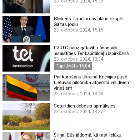
23. oktobris, 2024, 15:39
Blinkens: Izraēlai nav plānu okupēt
Gazas joslu
23. oktobris, 2024, 15:15
LVRTC pauž gatavību finansiāli
iesaistīties
Tet
kapitāldaļu izpirkšanā
23. oktobris, 2024, 13:34
Papildināts 15:04
Par karošanu Ukrainā Krievijas pusē
Lietuvas pilsonība atņemta vēl diviem
vīriešiem
23. oktobris, 2024, 14:45
Ceturtdien debesis apmāksies
23. oktobris, 2024, 14:32
Siliņa: Būs jādomā, kā rast lielāku