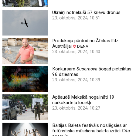
Ukraiņi notriekuši 57 krievu dronus
23. oktobris, 2024, 10:51
Produkciju pārdod no Āfrikas līdz
Austrālijai
©
DIENA
23. oktobris, 2024, 10:40
Konkursam
Supernova
šogad pieteiktas
96 dziesmas
23. oktobris, 2024, 10:39
Apšaudē Meksikā nogalināti 19
narkokarteļa locekļi
23. oktobris, 2024, 10:27
Baltijas Baleta festivāls noslēgsies ar
futūristiska mūsdienu baleta izrādi
Cita