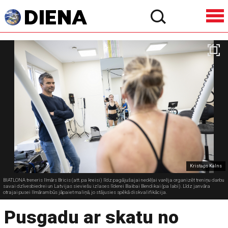
Kristaps Kalns
BIATLONA treneris Ilmārs Bricis (att. pa kreisi) līdz pagājušajai nedēļai varēja organizēt treniņu darbu
savai dzīvesbiedrei un Latvijas sieviešu izlases līderei Baibai Bendikai (pa labi). Līdz janvāra
otrajai pusei Ilmāram būs jāpaiet maliņā, jo stājusies spēkā diskvalifikācija.
Pusgadu ar skatu no