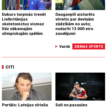
Dukurs turpinās trenēt
Daugavpilī aizturēts
Lielbritānijas
vīrietis par deviņām
skeletonistus vismaz
zādzībām no auto;
līdz nākamajām
nodarīti 13 000 eiro
olimpiskajām spēlēm
zaudējumi
Vairāk
ZIEMAS SPORTS
CITI
Portāls: Latvijas vīriešu
Soli no pasaules