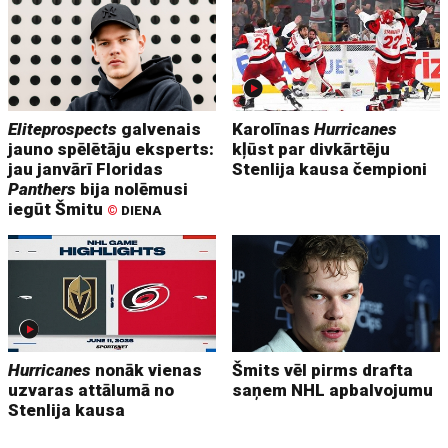
Eliteprospects
galvenais
Karolīnas
Hurricanes
jauno spēlētāju eksperts:
kļūst par divkārtēju
jau janvārī Floridas
Stenlija kausa čempioni
Panthers
bija nolēmusi
iegūt Šmitu
©
DIENA
Hurricanes
nonāk vienas
Šmits vēl pirms drafta
uzvaras attālumā no
saņem NHL apbalvojumu
Stenlija kausa