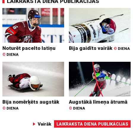
LAIKRAKSTA DIENA PUBLIKĀCIJAS
Noturēt pacelto latiņu
Bija gaidīts vairāk
©
DIENA
©
DIENA
Bija nomērķēts augstāk
Augstākā līmeņa ātrumā
©
DIENA
©
DIENA
Vairāk
LAIKRAKSTA DIENA PUBLIKĀCIJAS