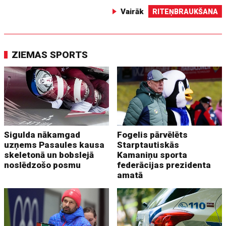
Vairāk
RITEŅBRAUKŠANA
ZIEMAS SPORTS
Sigulda nākamgad
Fogelis pārvēlēts
uzņems Pasaules kausa
Starptautiskās
skeletonā un bobslejā
Kamaniņu sporta
noslēdzošo posmu
federācijas prezidenta
amatā