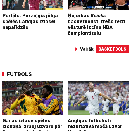
Portāls: Porziņģis jūlija
Ņujorkas
Knicks
spēlēs Latvijas izlasei
basketbolisti trešo reizi
nepalīdzēs
vēsturē izcīna NBA
čempiontitulu
Vairāk
BASKETBOLS
FUTBOLS
Ganas izlase spēles
Anglijas futbolisti
izskaņā izrauj uzvaru pār
rezultatīvā mačā uzvar