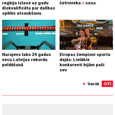
regbija izlase uz gadu
četrinieka
©
DIENA
diskvalificēta par dalības
spēlēs atsaukšanu
Narajevs labo 24 gadus
Eiropas čempioni sporta
vecu Latvijas rekordu
dejās: Lielākie
peldēšanā
konkurenti bijām paši
sev
Vairāk
CITI