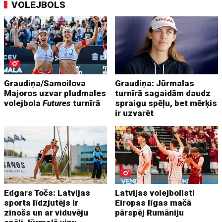
VOLEJBOLS
Graudiņa/Samoilova
Graudiņa: Jūrmalas
Majoros uzvar pludmales
turnīrā sagaidām daudz
volejbola
Futures
turnīrā
spraigu spēļu, bet mērķis
ir uzvarēt
Edgars Točs: Latvijas
Latvijas volejbolisti
sporta līdzjutējs ir
Eiropas līgas mačā
zinošs un ar viduvēju
pārspēj Rumāniju