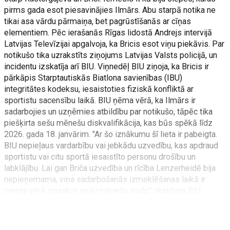
pirms gada esot piesavinājies Ilmārs. Abu starpā notika ne
tikai asa vārdu pārmaiņa, bet pagrūstīšanās ar cīņas
elementiem. Pēc ierašanās Rīgas lidostā Andrejs intervijā
Latvijas Televīzijai apgalvoja, ka Bricis esot viņu piekāvis. Par
notikušo tika uzrakstīts ziņojums Latvijas Valsts policijā, un
incidentu izskatīja arī BIU. Viņnedēļ BIU ziņoja, ka Bricis ir
pārkāpis Starptautiskās Biatlona savienības (IBU)
integritātes kodeksu, iesaistoties fiziskā konfliktā ar
sportistu sacensību laikā. BIU ņēma vērā, ka Ilmārs ir
sadarbojies un uzņēmies atbildību par notikušo, tāpēc tika
piešķirta sešu mēnešu diskvalifikācija, kas būs spēkā līdz
2026. gada 18. janvārim. "Ar šo iznākumu šī lieta ir pabeigta.
BIU nepieļaus vardarbību vai jebkādu uzvedību, kas apdraud
sportistu vai citu sportā iesaistīto personu drošību un
labklājību. Lai gan Briča uzvedība un rīcība Lenzerheidē bija
nepieņemama, viņa sadarbošanās izmeklēšanas laikā ir
ņemta vērā, nosakot sešu mēnešu sodu," skaidroja BIU
vadītājs Gregs Makenna. Pēc incidenta Bricis atkāpās no
Latvijas izlases trenera amata. Rastorgujevs sezonu
neturpināja, un viņam tika veikta pirksta operācija.