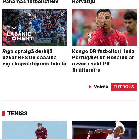
Panamas futbolistiem
Horvātiju
Riga
spraigā derbijā
Kongo DR futbolisti liedz
uzvar RFS un saasina
Portugālei un Ronaldu ar
cīņu kopvērtējuma tabulā
uzvaru sākt PK
finālturnīru
Vairāk
FUTBOLS
TENISS