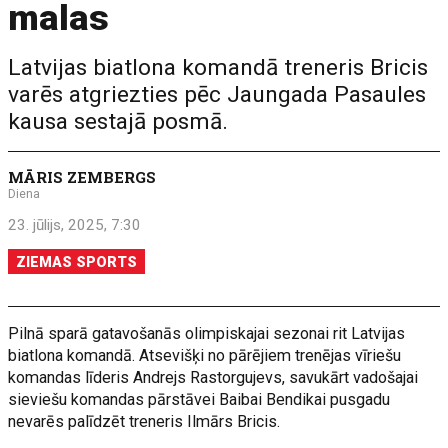
malas
Latvijas biatlona komandā treneris Bricis
varēs atgriezties pēc Jaungada Pasaules
kausa sestajā posmā.
MĀRIS ZEMBERGS
Diena
23. jūlijs, 2025, 7:30
ZIEMAS SPORTS
Pilnā sparā gatavošanās olimpiskajai sezonai rit Latvijas
biatlona komandā. Atsevišķi no pārējiem trenējas vīriešu
komandas līderis Andrejs Rastorgujevs, savukārt vadošajai
sieviešu komandas pārstāvei Baibai Bendikai pusgadu
nevarēs palīdzēt treneris Ilmārs Bricis.