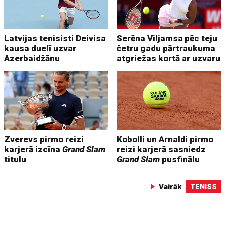
Latvijas tenisisti Deivisa
Serēna Viljamsa pēc teju
kausa duelī uzvar
četru gadu pārtraukuma
Azerbaidžānu
atgriežas kortā ar uzvaru
Zverevs pirmo reizi
Kobolli un Arnaldi pirmo
karjerā izcīna
Grand Slam
reizi karjerā sasniedz
titulu
Grand Slam
pusfinālu
Vairāk
TENISS