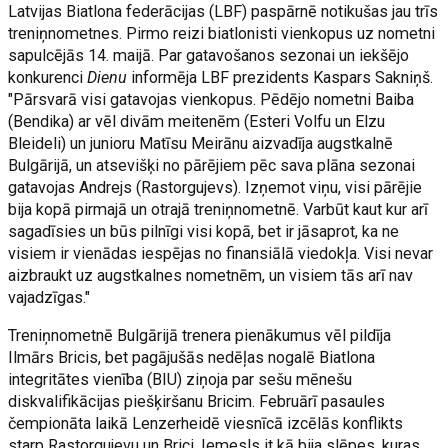
Latvijas Biatlona federācijas (LBF) paspārnē notikušas jau trīs
treniņnometnes. Pirmo reizi biatlonisti vienkopus uz nometni
sapulcējās 14. maijā. Par gatavošanos sezonai un iekšējo
konkurenci
Dienu
informēja LBF prezidents Kaspars Sakniņš.
"Pārsvarā visi gatavojas vienkopus. Pēdējo nometni Baiba
(Bendika) ar vēl divām meitenēm (Esteri Volfu un Elzu
Bleideli) un junioru Matīsu Meirānu aizvadīja augstkalnē
Bulgārijā, un atsevišķi no pārējiem pēc sava plāna sezonai
gatavojas Andrejs (Rastorgujevs). Izņemot viņu, visi pārējie
bija kopā pirmajā un otrajā treniņnometnē. Varbūt kaut kur arī
sagadīsies un būs pilnīgi visi kopā, bet ir jāsaprot, ka ne
visiem ir vienādas iespējas no finansiālā viedokļa. Visi nevar
aizbraukt uz augstkalnes nometnēm, un visiem tās arī nav
vajadzīgas."
Treniņnometnē Bulgārijā trenera pienākumus vēl pildīja
Ilmārs Bricis, bet pagājušās nedēļas nogalē Biatlona
integritātes vienība (BIU) ziņoja par sešu mēnešu
diskvalifikācijas piešķiršanu Bricim. Februārī pasaules
čempionāta laikā Lenzerheidē viesnīcā izcēlās konflikts
starp Rastorgujevu un Brici. Iemesls it kā bija slēpes, kuras