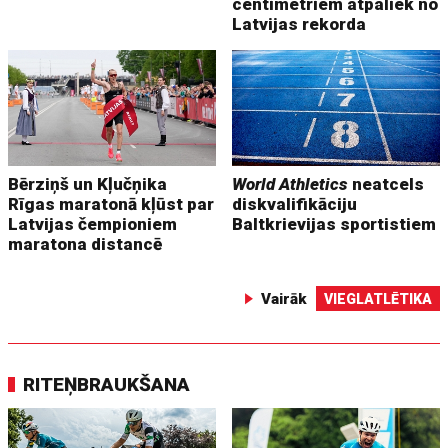
centimetriem atpaliek no
Latvijas rekorda
Bērziņš un Kļučņika
World Athletics
neatcels
Rīgas maratonā kļūst par
diskvalifikāciju
Latvijas čempioniem
Baltkrievijas sportistiem
maratona distancē
Vairāk
VIEGLATLĒTIKA
RITEŅBRAUKŠANA