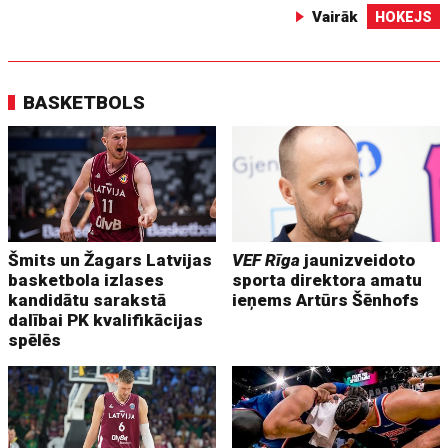
Vairāk
HOKEJS
BASKETBOLS
Šmits un Žagars Latvijas
VEF Rīga
jaunizveidoto
basketbola izlases
sporta direktora amatu
kandidātu sarakstā
ieņems Artūrs Šēnhofs
dalībai PK kvalifikācijas
spēlēs