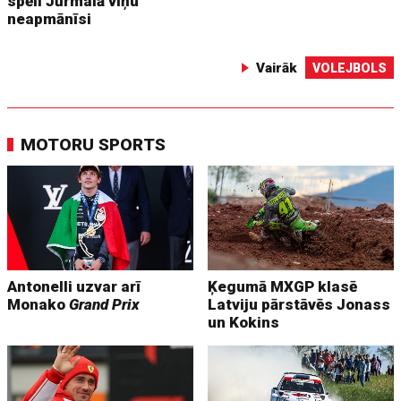
spēli Jūrmalā viņu
neapmānīsi
Vairāk
VOLEJBOLS
MOTORU SPORTS
Antonelli uzvar arī
Ķegumā MXGP klasē
Monako
Grand Prix
Latviju pārstāvēs Jonass
un Kokins