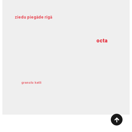
ziedu piegāde rīgā
meliorācijas darbi
octa
dziļurbums
kravu apdrošināšana
granulu katli
siltumsūknis