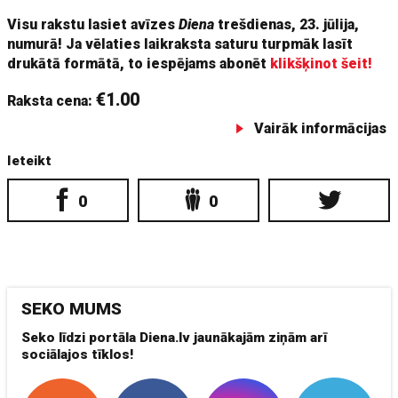
Visu rakstu lasiet avīzes
Diena
trešdienas, 23. jūlija,
numurā! Ja vēlaties laikraksta saturu turpmāk lasīt
drukātā formātā, to iespējams abonēt
klikšķinot šeit!
€1.00
Raksta cena:
Vairāk informācijas
Ieteikt
0
0
SEKO MUMS
Seko līdzi portāla Diena.lv jaunākajām ziņām arī
sociālajos tīklos!