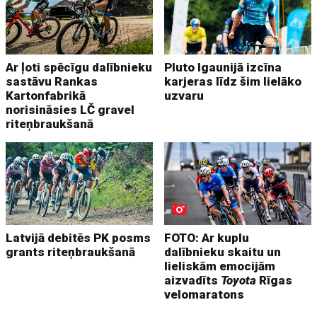
Ar ļoti spēcīgu dalībnieku
Pluto Igaunijā izcīna
sastāvu Rankas
karjeras līdz šim lielāko
Kartonfabrikā
uzvaru
norisināsies LČ gravel
riteņbraukšanā
Latvijā debitēs PK posms
FOTO: Ar kuplu
grants riteņbraukšanā
dalībnieku skaitu un
lieliskām emocijām
aizvadīts
Toyota
Rīgas
velomaratons