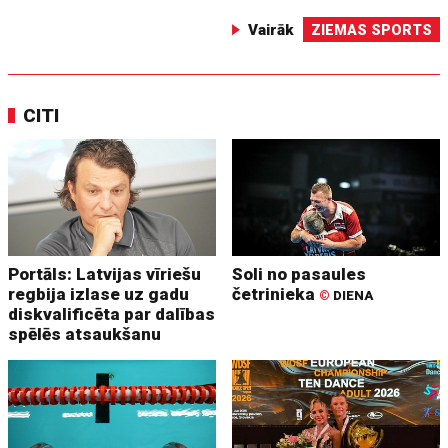
Vairāk
ZIEMAS SPORTS
CITI
Portāls: Latvijas vīriešu
Soli no pasaules
regbija izlase uz gadu
četrinieka
©
DIENA
diskvalificēta par dalības
spēlēs atsaukšanu