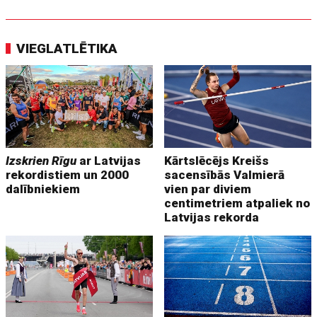
VIEGLATLĒTIKA
Izskrien Rīgu
ar Latvijas
Kārtslēcējs Kreišs
rekordistiem un 2000
sacensībās Valmierā
dalībniekiem
vien par diviem
centimetriem atpaliek no
Latvijas rekorda