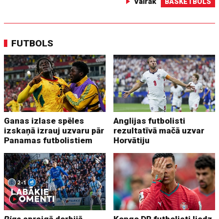
Vairāk
BASKETBOLS
FUTBOLS
Ganas izlase spēles
Anglijas futbolisti
izskaņā izrauj uzvaru pār
rezultatīvā mačā uzvar
Panamas futbolistiem
Horvātiju