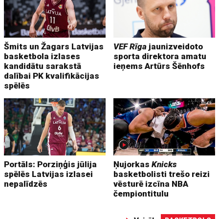
Šmits un Žagars Latvijas
VEF Rīga
jaunizveidoto
basketbola izlases
sporta direktora amatu
kandidātu sarakstā
ieņems Artūrs Šēnhofs
dalībai PK kvalifikācijas
spēlēs
Portāls: Porziņģis jūlija
Ņujorkas
Knicks
spēlēs Latvijas izlasei
basketbolisti trešo reizi
nepalīdzēs
vēsturē izcīna NBA
čempiontitulu