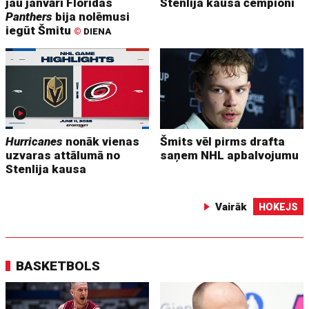
jau janvārī Floridas
Stenlija kausa čempioni
Panthers
bija nolēmusi
iegūt Šmitu
©
DIENA
Hurricanes
nonāk vienas
Šmits vēl pirms drafta
uzvaras attālumā no
saņem NHL apbalvojumu
Stenlija kausa
Vairāk
HOKEJS
BASKETBOLS