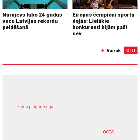
Narajevs labo 24 gadus
Eiropas čempioni sporta
vecu Latvijas rekordu
dejās: Lielākie
peldēšanā
konkurenti bijām paši
sev
Vairāk
CITI
ziedu piegāde rīgā
meliorācijas darbi
octa
dziļurbums