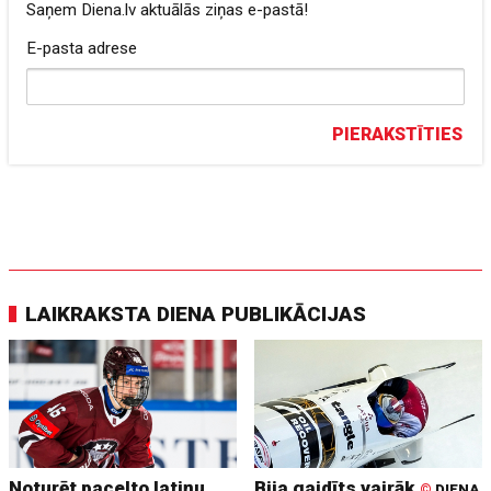
Saņem Diena.lv aktuālās ziņas e-pastā!
E-pasta adrese
PIERAKSTĪTIES
LAIKRAKSTA DIENA PUBLIKĀCIJAS
Noturēt pacelto latiņu
Bija gaidīts vairāk
©
DIENA