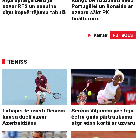
Riga
spraigā derbijā
Kongo DR futbolisti liedz
uzvar RFS un saasina
Portugālei un Ronaldu ar
cīņu kopvērtējuma tabulā
uzvaru sākt PK
finālturnīru
Vairāk
FUTBOLS
TENISS
Latvijas tenisisti Deivisa
Serēna Viljamsa pēc teju
kausa duelī uzvar
četru gadu pārtraukuma
Azerbaidžānu
atgriežas kortā ar uzvaru