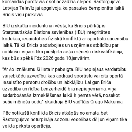
komandas pārstāvis esot nozadzis slēpes. Rastorgujevs
Latvijas Televīzijai apgalvoja, ka pasaules čempionāta laikā
Bricis viņu piekāvis.
BIU izskatīja incidentu un vēsta, ka Bricis pārkāpis
Starptautiskās Biatlona savienības (IBU) integritātes
kodeksu, iesaistoties fiziskā konfliktā ar sportistu sacensību
laikā. Tā kā Bricis sadarbojies un uzņēmies atbildību par
notikušo, viņam tika piešķirta sešu mēnešu diskvalifikācija,
kas būs spēkā līdz 2026.gada 18.janvārim.
"Ar šo iznākumu šī lieta ir pabeigta. BIU nepieļaus vardarbību
vai jebkādu uzvedību, kas apdraud sportistu vai citu sportā
iesaistīto personu drošību un labklājību. Lai gan Briča
uzvedība un rīcība Lenzerheidē bija nepieņemama, viņa
sadarbošanās izmeklēšanas laikā ir ņemta vērā, nosakot
sešu mēnešu sodu," skaidroja BIU vadītājs Gregs Makenna.
Pēc notikušā konflikta Bricis atkāpās no amata, bet
Rastorgujevs neturpināja sezonu veselības dēļ un viņam tika
veikta pirksta operācija.