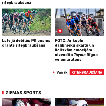
riteņbraukšanā
Latvijā debitēs PK posms
FOTO: Ar kuplu
grants riteņbraukšanā
dalībnieku skaitu un
lieliskām emocijām
aizvadīts
Toyota
Rīgas
velomaratons
Vairāk
RITEŅBRAUKŠANA
ZIEMAS SPORTS