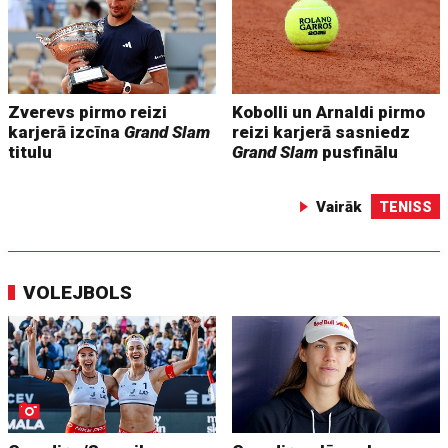
Zverevs pirmo reizi
Kobolli un Arnaldi pirmo
karjerā izcīna
Grand Slam
reizi karjerā sasniedz
titulu
Grand Slam
pusfinālu
Vairāk
TENISS
VOLEJBOLS