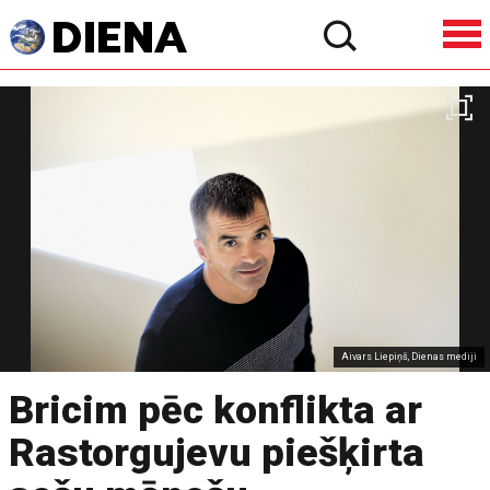
Aivars Liepiņš, Dienas mediji
Bricim pēc konflikta ar
Rastorgujevu piešķirta