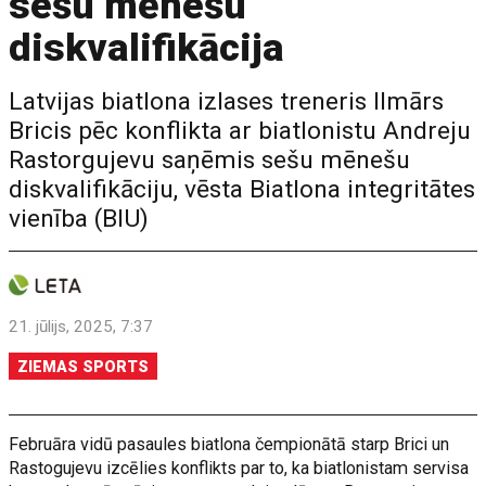
sešu mēnešu
diskvalifikācija
Latvijas biatlona izlases treneris Ilmārs
Bricis pēc konflikta ar biatlonistu Andreju
Rastorgujevu saņēmis sešu mēnešu
diskvalifikāciju, vēsta Biatlona integritātes
vienība (BIU)
21. jūlijs, 2025, 7:37
ZIEMAS SPORTS
Februāra vidū pasaules biatlona čempionātā starp Brici un
Rastogujevu izcēlies konflikts par to, ka biatlonistam servisa