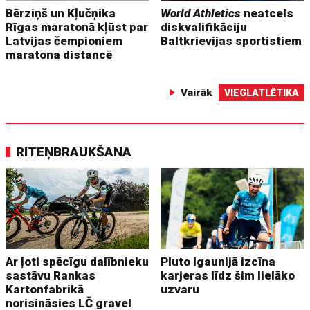
Bērziņš un Kļučņika
World Athletics
neatcels
Rīgas maratonā kļūst par
diskvalifikāciju
Latvijas čempioniem
Baltkrievijas sportistiem
maratona distancē
Vairāk
VIEGLATLĒTIKA
RITEŅBRAUKŠANA
Ar ļoti spēcīgu dalībnieku
Pluto Igaunijā izcīna
sastāvu Rankas
karjeras līdz šim lielāko
Kartonfabrikā
uzvaru
norisināsies LČ gravel