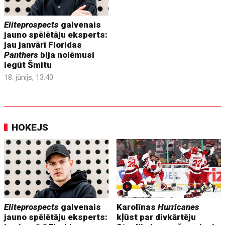
Eliteprospects
galvenais
jauno spēlētāju eksperts:
jau janvārī Floridas
Panthers
bija nolēmusi
iegūt Šmitu
18. jūnijs, 13:40
HOKEJS
Eliteprospects
galvenais
Karolīnas
Hurricanes
jauno spēlētāju eksperts:
kļūst par divkārtēju