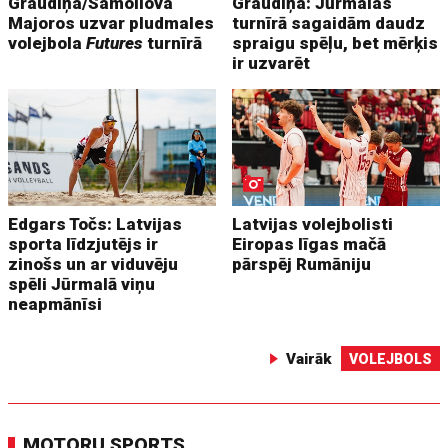
Graudiņa/Samoilova
Graudiņa: Jūrmalas
Majoros uzvar pludmales
turnīrā sagaidām daudz
volejbola
Futures
turnīrā
spraigu spēļu, bet mērķis
ir uzvarēt
Edgars Točs: Latvijas
Latvijas volejbolisti
sporta līdzjutējs ir
Eiropas līgas mačā
zinošs un ar viduvēju
pārspēj Rumāniju
spēli Jūrmalā viņu
neapmānīsi
Vairāk
VOLEJBOLS
MOTORU SPORTS