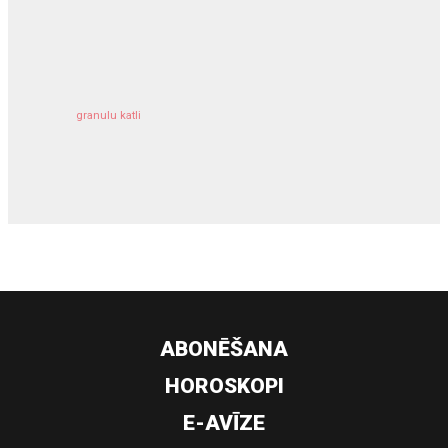
kravu apdrošināšana
granulu katli
siltumsūknis
ABONĒŠANA
HOROSKOPI
E-AVĪZE