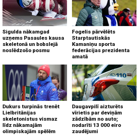
Sigulda nākamgad
Fogelis pārvēlēts
uzņems Pasaules kausa
Starptautiskās
skeletonā un bobslejā
Kamaniņu sporta
noslēdzošo posmu
federācijas prezidenta
amatā
Dukurs turpinās trenēt
Daugavpilī aizturēts
Lielbritānijas
vīrietis par deviņām
skeletonistus vismaz
zādzībām no auto;
līdz nākamajām
nodarīti 13 000 eiro
olimpiskajām spēlēm
zaudējumi