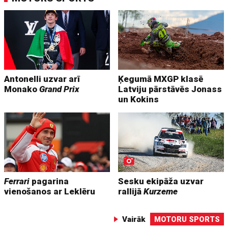
Antonelli uzvar arī
Ķegumā MXGP klasē
Monako
Grand Prix
Latviju pārstāvēs Jonass
un Kokins
Ferrari
pagarina
Sesku ekipāža uzvar
vienošanos ar Leklēru
rallijā
Kurzeme
Vairāk
MOTORU SPORTS