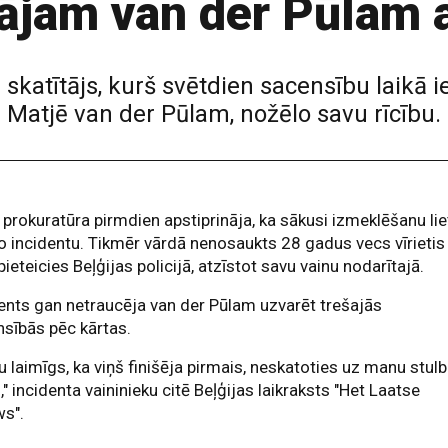
ājam van der Pūlam a
skatītājs, kurš svētdien sacensību laikā 
Matjē van der Pūlam, nožēlo savu rīcību.
s prokuratūra pirmdien apstiprināja, ka sākusi izmeklēšanu lie
o incidentu. Tikmēr vārdā nenosaukts 28 gadus vecs vīrietis
pieteicies Beļģijas policijā, atzīstot savu vainu nodarītajā.
ents gan netraucēja van der Pūlam uzvarēt trešajās
sībās pēc kārtas.
 laimīgs, ka viņš finišēja pirmais, neskatoties uz manu stul
u," incidenta vaininieku citē Beļģijas laikraksts "Het Laatse
ws".