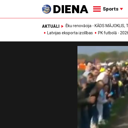
Sports
Ēku renovācija - KĀDS MĀJOKLIS
AKTUĀLI
Latvijas eksporta izcilības
PK futbolā - 202