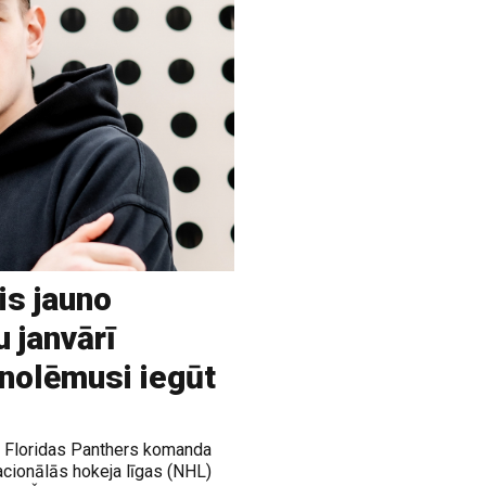
is jauno
u janvārī
 nolēmusi iegūt
ja Floridas Panthers komanda
acionālās hokeja līgas (NHL)