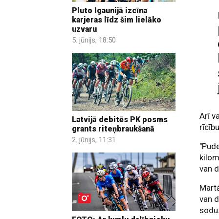
Pluto Igaunijā izcīna
karjeras līdz šim lielāko
uzvaru
5. jūnijs, 18:50
Arī v
Latvijā debitēs PK posms
rīcīb
grants riteņbraukšanā
2. jūnijs, 11:31
"Pude
kilom
van d
Martā
van d
sodu