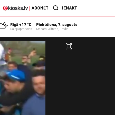
ABONĒT
IENĀKT
Rīgā +17 °C
Piektdiena, 7. augusts
Daļēji apmācies
Madars, Alfrēds, Fredis