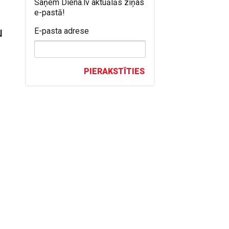
Saņem Diena.lv aktuālās ziņas
e-pastā!
u
E-pasta adrese
PIERAKSTĪTIES
ā