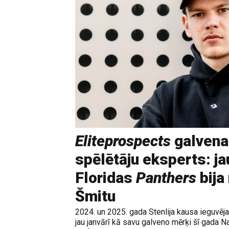
Eliteprospects
galvena
spēlētāju eksperts: ja
Floridas
Panthers
bija
Šmitu
2024. un 2025. gada Stenlija kausa ieguvē
jau janvārī kā savu galveno mērķi šī gada N