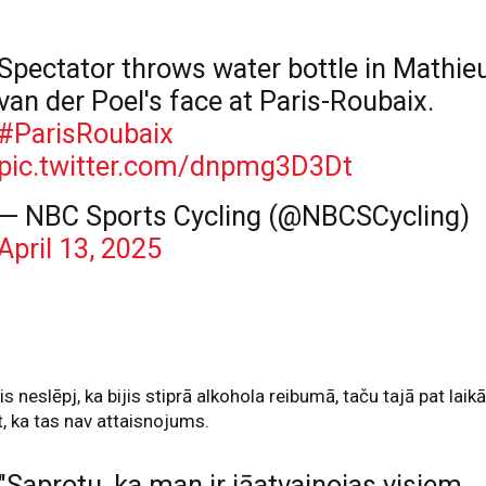
Spectator throws water bottle in Mathie
van der Poel's face at Paris-Roubaix.
#ParisRoubaix
pic.twitter.com/dnpmg3D3Dt
— NBC Sports Cycling (@NBCSCycling)
April 13, 2025
tis neslēpj, ka bijis stiprā alkohola reibumā, taču tajā pat laik
t, ka tas nav attaisnojums.
"Saprotu, ka man ir jāatvainojas visiem