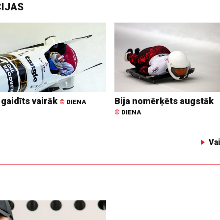
CIJAS
 gaidīts vairāk
Bija nomērķēts augstāk
©
DIENA
©
DIENA
Va