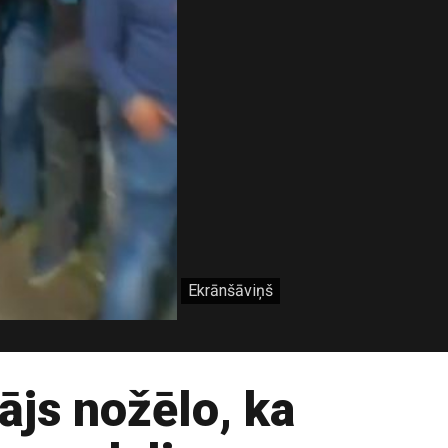
Ekrānšāviņš
ājs nožēlo, ka