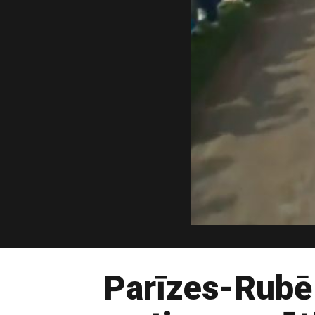
Parīzes-Rubē 