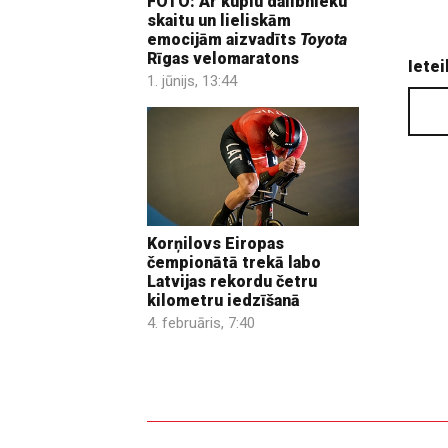
FOTO: Ar kuplu dalībnieku
skaitu un lieliskām
emocijām aizvadīts
Toyota
Rīgas velomaratons
Ietei
1. jūnijs, 13:44
Korņilovs Eiropas
čempionātā trekā labo
Latvijas rekordu četru
kilometru iedzīšanā
4. februāris, 7:40