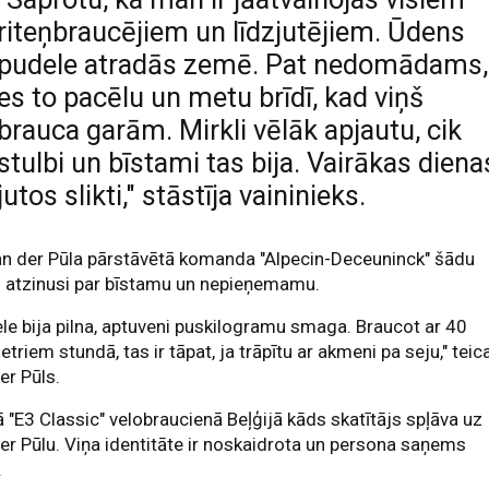
riteņbraucējiem un līdzjutējiem. Ūdens
pudele atradās zemē. Pat nedomādams,
es to pacēlu un metu brīdī, kad viņš
brauca garām. Mirkli vēlāk apjautu, cik
stulbi un bīstami tas bija. Vairākas diena
jutos slikti," stāstīja vaininieks.
an der Pūla pārstāvētā komanda "Alpecin-Deceuninck" šādu
u atzinusi par bīstamu un nepieņemamu.
le bija pilna, aptuveni puskilogramu smaga. Braucot ar 40
etriem stundā, tas ir tāpat, ja trāpītu ar akmeni pa seju," teic
er Pūls.
 "E3 Classic" velobraucienā Beļģijā kāds skatītājs spļāva uz
er Pūlu. Viņa identitāte ir noskaidrota un persona saņems
.