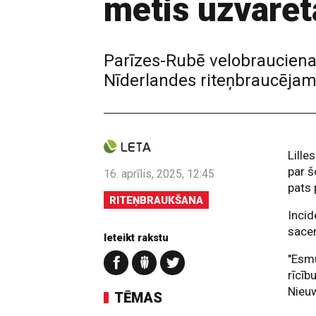
metis uzvarēt
Parīzes-Rubē velobrauciena 
Nīderlandes riteņbraucējam 
Lille
par š
16. aprīlis, 2025, 12:45
pats 
RITEŅBRAUKŠANA
Incid
sacen
Ieteikt rakstu
"Esmu
rīcīb
Nieu
TĒMAS