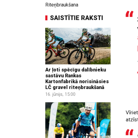
Riteņbraukšana
SAISTĪTIE RAKSTI
Ar ļoti spēcīgu dalībnieku
sastāvu Rankas
Kartonfabrikā norisināsies
LČ gravel riteņbraukšanā
16. jūnijs, 15:00
Vīrie
atzīs