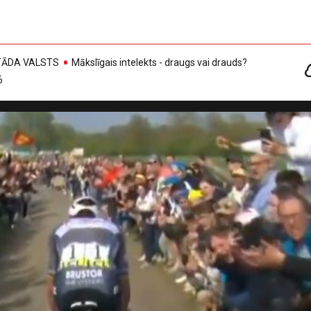
, TĀDA VALSTS
Mākslīgais intelekts - draugs vai drauds?
6