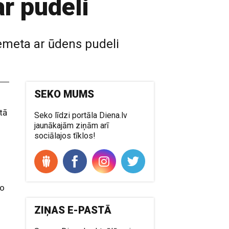
r pudeli
iemeta ar ūdens pudeli
SEKO MUMS
tā
Seko līdzi portāla Diena.lv
jaunākajām ziņām arī
sociālajos tīklos!
bo
ZIŅAS E-PASTĀ