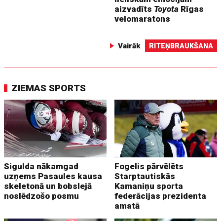
aizvadīts
Toyota
Rīgas
velomaratons
Vairāk
RITEŅBRAUKŠANA
ZIEMAS SPORTS
Sigulda nākamgad
Fogelis pārvēlēts
uzņems Pasaules kausa
Starptautiskās
skeletonā un bobslejā
Kamaniņu sporta
noslēdzošo posmu
federācijas prezidenta
amatā