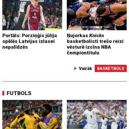
Portāls: Porziņģis jūlija
Ņujorkas
Knicks
spēlēs Latvijas izlasei
basketbolisti trešo reizi
nepalīdzēs
vēsturē izcīna NBA
čempiontitulu
Vairāk
BASKETBOLS
FUTBOLS