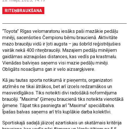
28. maijs, 2025, 14:19
RITEŅBRAUKŠANA
“Toyota” Rīgas velomaratonu iesāks paši mazākie pedāļu
minēji, sacenšoties Čempionu bērnu braucienā. Aktivitāte
mazo braucēju vidū ir ļoti augsta – jau šobrīd reģistrējušies
vairāk nekā 400 riteņbraucēji. Mazajiem pedāļu minējiem
gaidāmas aizraujošas distances, kas vedīs pa krastmalu.
Vienādas balviņas saņems visi mazie pedāļu minēji.
Obligāts nosacījums gan ir velo aizsargķivere.
Kā jau tautas sporta notikumā ir pieņemts, organizatori
atzīmēs ne tikai ātrākos, bet arī izcels redzamākos un
masveidīgākos. Tiks noteikti divi radošākā noformējuma
braucēji. “Maxima” Ģimeņu braucienā tiks noteikta vienotākā
ģimene. Tāpat tiks pasniegta arī “Maxima” speciālbalva.
Īpašas balvas saņems arī trīs kuplākie darba kolektīvi.
Sportiskajā sadaļā jāizceļ azartiskais un skatāmais kritērija