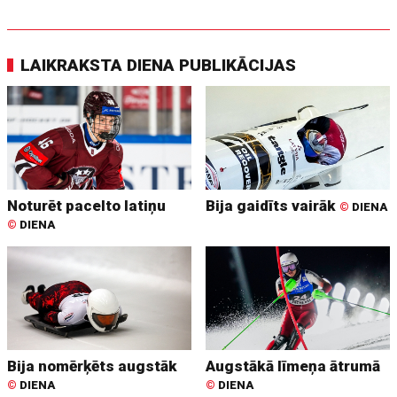
LAIKRAKSTA DIENA PUBLIKĀCIJAS
Noturēt pacelto latiņu
Bija gaidīts vairāk
©
DIENA
©
DIENA
Bija nomērķēts augstāk
Augstākā līmeņa ātrumā
©
DIENA
©
DIENA