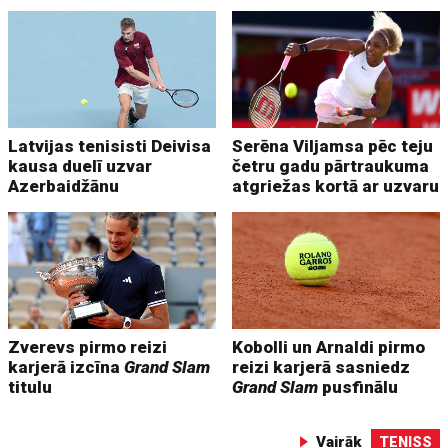
Latvijas tenisisti Deivisa
Serēna Viljamsa pēc teju
kausa duelī uzvar
četru gadu pārtraukuma
Azerbaidžānu
atgriežas kortā ar uzvaru
Zverevs pirmo reizi
Kobolli un Arnaldi pirmo
karjerā izcīna
Grand Slam
reizi karjerā sasniedz
titulu
Grand Slam
pusfinālu
Vairāk
TENISS