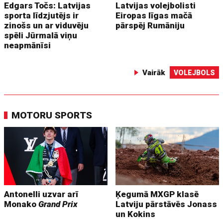
Edgars Točs: Latvijas
Latvijas volejbolisti
sporta līdzjutējs ir
Eiropas līgas mačā
zinošs un ar viduvēju
pārspēj Rumāniju
spēli Jūrmalā viņu
neapmānīsi
Vairāk
VOLEJBOLS
MOTORU SPORTS
Antonelli uzvar arī
Ķegumā MXGP klasē
Monako
Grand Prix
Latviju pārstāvēs Jonass
un Kokins