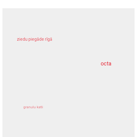
ziedu piegāde rīgā
meliorācijas darbi
octa
dziļurbums
kravu apdrošināšana
granulu katli
siltumsūknis