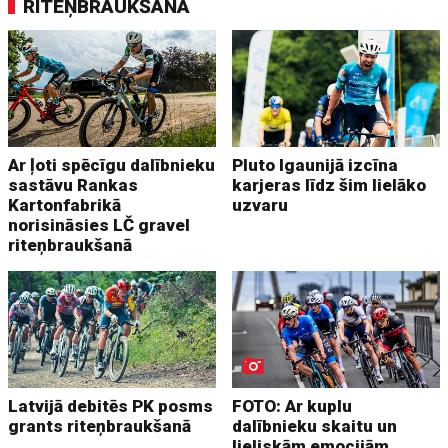
RITEŅBRAUKŠANA
Ar ļoti spēcīgu dalībnieku
Pluto Igaunijā izcīna
sastāvu Rankas
karjeras līdz šim lielāko
Kartonfabrikā
uzvaru
norisināsies LČ gravel
riteņbraukšanā
Latvijā debitēs PK posms
FOTO: Ar kuplu
grants riteņbraukšanā
dalībnieku skaitu un
lieliskām emocijām