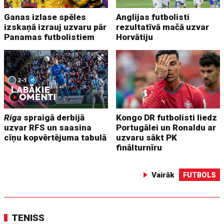
Ganas izlase spēles
Anglijas futbolisti
izskaņā izrauj uzvaru pār
rezultatīvā mačā uzvar
Panamas futbolistiem
Horvātiju
Riga
spraigā derbijā
Kongo DR futbolisti liedz
uzvar RFS un saasina
Portugālei un Ronaldu ar
cīņu kopvērtējuma tabulā
uzvaru sākt PK
finālturnīru
Vairāk
FUTBOLS
TENISS