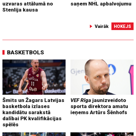
uzvaras attālumā no
saņem NHL apbalvojumu
Stenlija kausa
Vairāk
HOKEJS
BASKETBOLS
Šmits un Žagars Latvijas
VEF Rīga
jaunizveidoto
basketbola izlases
sporta direktora amatu
kandidātu sarakstā
ieņems Artūrs Šēnhofs
dalībai PK kvalifikācijas
spēlēs