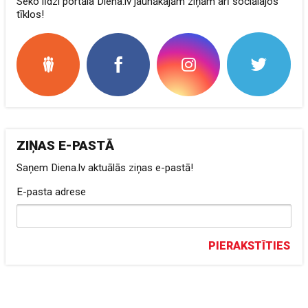
Seko līdzi portāla Diena.lv jaunākajām ziņām arī sociālajos
tīklos!
ZIŅAS E-PASTĀ
Saņem Diena.lv aktuālās ziņas e-pastā!
E-pasta adrese
PIERAKSTĪTIES