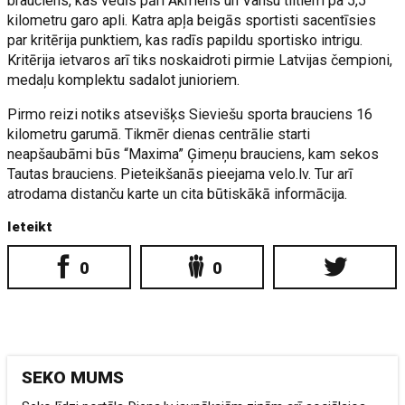
brauciens, kas vedīs pāri Akmens un Vanšu tiltiem pa 5,5
kilometru garo apli. Katra apļa beigās sportisti sacentīsies
par kritērija punktiem, kas radīs papildu sportisko intrigu.
Kritērija ietvaros arī tiks noskaidroti pirmie Latvijas čempioni,
medaļu komplektu sadalot junioriem.
Pirmo reizi notiks atsevišķs Sieviešu sporta brauciens 16
kilometru garumā. Tikmēr dienas centrālie starti
neapšaubāmi būs “Maxima” Ģimeņu brauciens, kam sekos
Tautas brauciens. Pieteikšanās pieejama velo.lv. Tur arī
atrodama distanču karte un cita būtiskākā informācija.
Ieteikt
0
0
SEKO MUMS