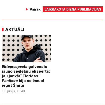
Vairāk
LAIKRAKSTA DIENA PUBLIKĀCIJAS
AKTUĀLI
Eliteprospects
galvenais
jauno spēlētāju eksperts:
jau janvārī Floridas
Panthers
bija nolēmusi
iegūt Šmitu
18. jūnijs, 13:40