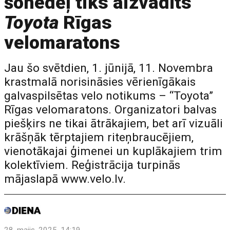
šonedēļ tiks aizvadīts
Toyota
Rīgas
velomaratons
Jau šo svētdien, 1. jūnijā, 11. Novembra
krastmalā norisināsies vērienīgākais
galvaspilsētas velo notikums – “Toyota”
Rīgas velomaratons. Organizatori balvas
piešķirs ne tikai ātrākajiem, bet arī vizuāli
krāšņāk tērptajiem riteņbraucējiem,
vienotākajai ģimenei un kuplākajiem trim
kolektīviem. Reģistrācija turpinās
mājaslapā www.velo.lv.