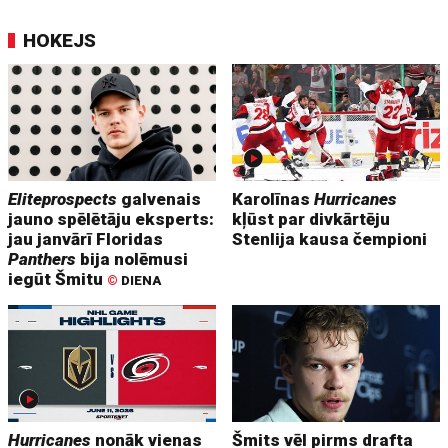
HOKEJS
Eliteprospects
galvenais
Karolīnas
Hurricanes
jauno spēlētāju eksperts:
kļūst par divkārtēju
jau janvārī Floridas
Stenlija kausa čempioni
Panthers
bija nolēmusi
iegūt Šmitu
©
DIENA
Hurricanes
nonāk vienas
Šmits vēl pirms drafta