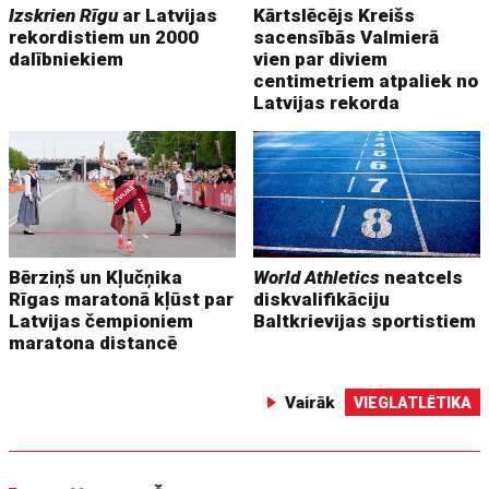
Izskrien Rīgu
ar Latvijas
Kārtslēcējs Kreišs
rekordistiem un 2000
sacensībās Valmierā
dalībniekiem
vien par diviem
centimetriem atpaliek no
Latvijas rekorda
Bērziņš un Kļučņika
World Athletics
neatcels
Rīgas maratonā kļūst par
diskvalifikāciju
Latvijas čempioniem
Baltkrievijas sportistiem
maratona distancē
Vairāk
VIEGLATLĒTIKA