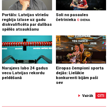
Portāls: Latvijas vīriešu
Soli no pasaules
regbija izlase uz gadu
četrinieka
©
DIENA
diskvalificēta par dalības
spēlēs atsaukšanu
Narajevs labo 24 gadus
Eiropas čempioni sporta
vecu Latvijas rekordu
dejās: Lielākie
peldēšanā
konkurenti bijām paši
sev
Vairāk
CITI