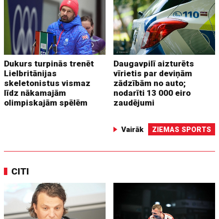
Dukurs turpinās trenēt
Daugavpilī aizturēts
Lielbritānijas
vīrietis par deviņām
skeletonistus vismaz
zādzībām no auto;
līdz nākamajām
nodarīti 13 000 eiro
olimpiskajām spēlēm
zaudējumi
Vairāk
ZIEMAS SPORTS
CITI