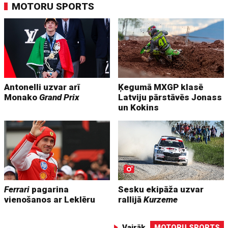
MOTORU SPORTS
Antonelli uzvar arī
Ķegumā MXGP klasē
Monako
Grand Prix
Latviju pārstāvēs Jonass
un Kokins
Ferrari
pagarina
Sesku ekipāža uzvar
vienošanos ar Leklēru
rallijā
Kurzeme
Vairāk
MOTORU SPORTS