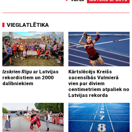
VIEGLATLĒTIKA
Izskrien Rīgu
ar Latvijas
Kārtslēcējs Kreišs
rekordistiem un 2000
sacensībās Valmierā
dalībniekiem
vien par diviem
centimetriem atpaliek no
Latvijas rekorda