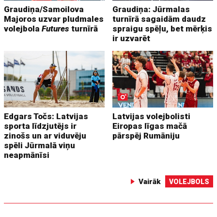
Graudiņa/Samoilova
Graudiņa: Jūrmalas
Majoros uzvar pludmales
turnīrā sagaidām daudz
volejbola
Futures
turnīrā
spraigu spēļu, bet mērķis
ir uzvarēt
Edgars Točs: Latvijas
Latvijas volejbolisti
sporta līdzjutējs ir
Eiropas līgas mačā
zinošs un ar viduvēju
pārspēj Rumāniju
spēli Jūrmalā viņu
neapmānīsi
Vairāk
VOLEJBOLS