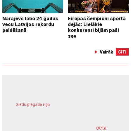
Narajevs labo 24 gadus
Eiropas čempioni sporta
vecu Latvijas rekordu
dejās: Lielākie
peldēšanā
konkurenti bijām paši
sev
Vairāk
CITI
ziedu piegāde rīgā
meliorācijas darbi
octa
dziļurbums