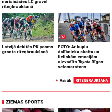
norisināsies LČ gravel
riteņbraukšanā
Latvijā debitēs PK posms
FOTO: Ar kuplu
grants riteņbraukšanā
dalībnieku skaitu un
lieliskām emocijām
aizvadīts
Toyota
Rīgas
velomaratons
Vairāk
RITEŅBRAUKŠANA
ZIEMAS SPORTS