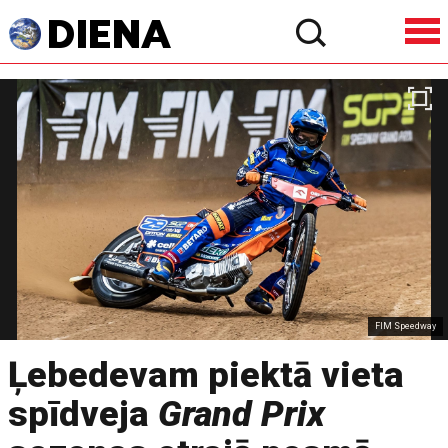
FIM Speedway
Ļebedevam piektā vieta
spīdveja
Grand Prix