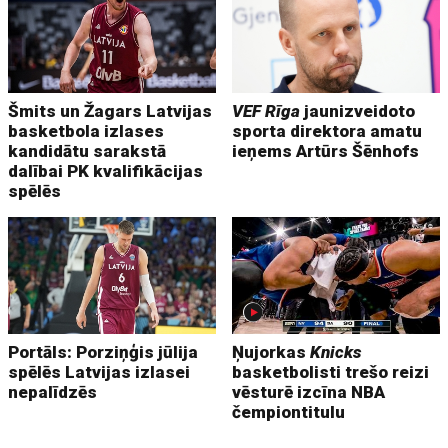
Šmits un Žagars Latvijas
VEF Rīga
jaunizveidoto
basketbola izlases
sporta direktora amatu
kandidātu sarakstā
ieņems Artūrs Šēnhofs
dalībai PK kvalifikācijas
spēlēs
Portāls: Porziņģis jūlija
Ņujorkas
Knicks
spēlēs Latvijas izlasei
basketbolisti trešo reizi
nepalīdzēs
vēsturē izcīna NBA
čempiontitulu