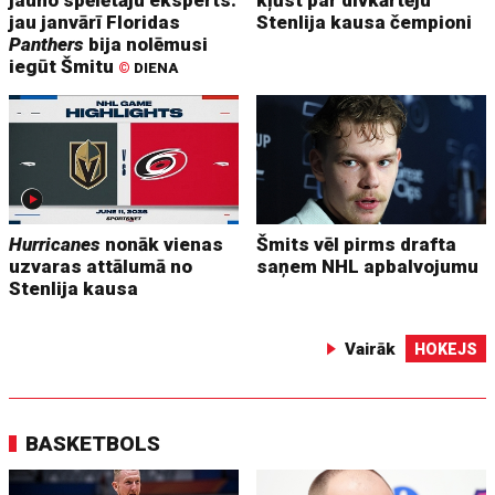
jau janvārī Floridas
Stenlija kausa čempioni
Panthers
bija nolēmusi
iegūt Šmitu
©
DIENA
Hurricanes
nonāk vienas
Šmits vēl pirms drafta
uzvaras attālumā no
saņem NHL apbalvojumu
Stenlija kausa
Vairāk
HOKEJS
BASKETBOLS