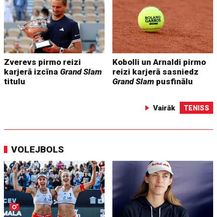
Zverevs pirmo reizi
Kobolli un Arnaldi pirmo
karjerā izcīna
Grand Slam
reizi karjerā sasniedz
titulu
Grand Slam
pusfinālu
Vairāk
TENISS
VOLEJBOLS