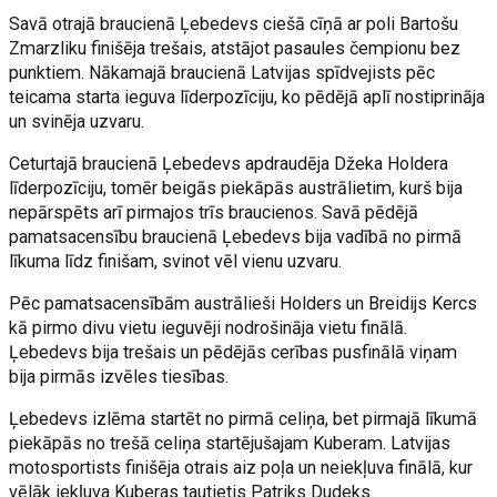
Savā otrajā braucienā Ļebedevs ciešā cīņā ar poli Bartošu
Zmarzliku finišēja trešais, atstājot pasaules čempionu bez
punktiem. Nākamajā braucienā Latvijas spīdvejists pēc
teicama starta ieguva līderpozīciju, ko pēdējā aplī nostiprināja
un svinēja uzvaru.
Ceturtajā braucienā Ļebedevs apdraudēja Džeka Holdera
līderpozīciju, tomēr beigās piekāpās austrālietim, kurš bija
nepārspēts arī pirmajos trīs braucienos. Savā pēdējā
pamatsacensību braucienā Ļebedevs bija vadībā no pirmā
līkuma līdz finišam, svinot vēl vienu uzvaru.
Pēc pamatsacensībām austrālieši Holders un Breidijs Kercs
kā pirmo divu vietu ieguvēji nodrošināja vietu finālā.
Ļebedevs bija trešais un pēdējās cerības pusfinālā viņam
bija pirmās izvēles tiesības.
Ļebedevs izlēma startēt no pirmā celiņa, bet pirmajā līkumā
piekāpās no trešā celiņa startējušajam Kuberam. Latvijas
motosportists finišēja otrais aiz poļa un neiekļuva finālā, kur
vēlāk iekļuva Kuberas tautietis Patriks Dudeks.