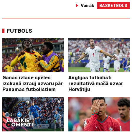
Vairāk
BASKETBOLS
FUTBOLS
Ganas izlase spēles
Anglijas futbolisti
izskaņā izrauj uzvaru pār
rezultatīvā mačā uzvar
Panamas futbolistiem
Horvātiju