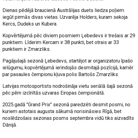
Dienas pēdējā braucienā Austrālijas duets liedza poļiem
iegūt pirmās divas vietas. Uzvarēja Holders, kuram sekoja
Kercs, Dudeks un Kubera.
Kopvērtējumā pēc diviem posmiem Ļebedevs ir trešais ar 29
punktiem. Līderim Kercam ir 38 punkti, bet otrais ar 33
punktiem ir Zmarzliks.
Pagājušajā sezonā Ļebedevs, startējot ar organizatoru īpašo
ielūgumu, kopvērtējumā ierindojās desmitajā pozīcijā, kamēr
par pasaules čempionu kļuva polis Bartošs Zmarzliks.
Latvijas motosportists nodrošināja vietu seriālā šajā sezonā
pēc pērn izcīnītās uzvaras Eiropas čempionātā.
2025.gadā "Grand Prix" sezonā paredzēti desmit posmi, no
kuriem astotais augusta sākumā norisināsies Rīgā, bet
noslēdzošais sezonas posms septembra vidū tiks aizvadīts
Dānijā.