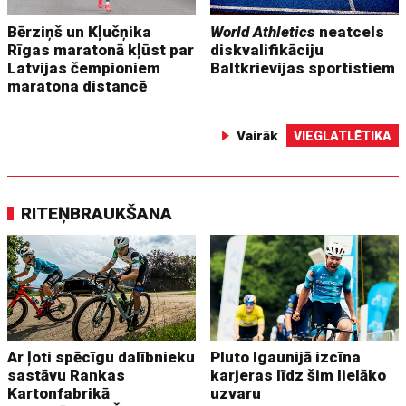
Bērziņš un Kļučņika
World Athletics
neatcels
Rīgas maratonā kļūst par
diskvalifikāciju
Latvijas čempioniem
Baltkrievijas sportistiem
maratona distancē
Vairāk
VIEGLATLĒTIKA
RITEŅBRAUKŠANA
Ar ļoti spēcīgu dalībnieku
Pluto Igaunijā izcīna
sastāvu Rankas
karjeras līdz šim lielāko
Kartonfabrikā
uzvaru