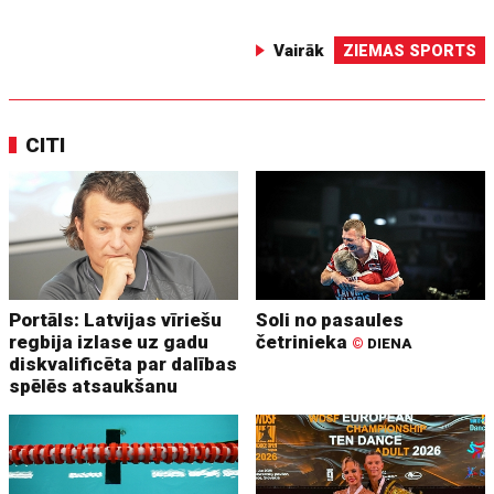
Vairāk
ZIEMAS SPORTS
CITI
Portāls: Latvijas vīriešu
Soli no pasaules
regbija izlase uz gadu
četrinieka
©
DIENA
diskvalificēta par dalības
spēlēs atsaukšanu