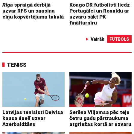
Riga
spraigā derbijā
Kongo DR futbolisti liedz
uzvar RFS un saasina
Portugālei un Ronaldu ar
cīņu kopvērtējuma tabulā
uzvaru sākt PK
finālturnīru
Vairāk
FUTBOLS
TENISS
Latvijas tenisisti Deivisa
Serēna Viljamsa pēc teju
kausa duelī uzvar
četru gadu pārtraukuma
Azerbaidžānu
atgriežas kortā ar uzvaru