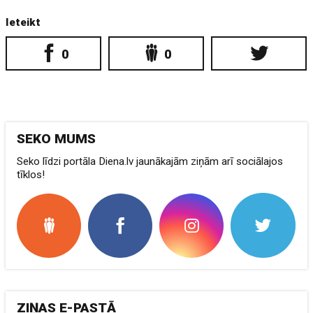
Ieteikt
0
0
SEKO MUMS
Seko līdzi portāla Diena.lv jaunākajām ziņām arī sociālajos
tīklos!
ZIŅAS E-PASTĀ