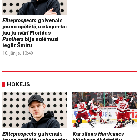
Eliteprospects
galvenais
jauno spēlētāju eksperts:
jau janvārī Floridas
Panthers
bija nolēmusi
iegūt Šmitu
18. jūnijs, 13:40
HOKEJS
Eliteprospects
galvenais
Karolīnas
Hurricanes
jauno spēlētāju eksperts:
kļūst par divkārtēju