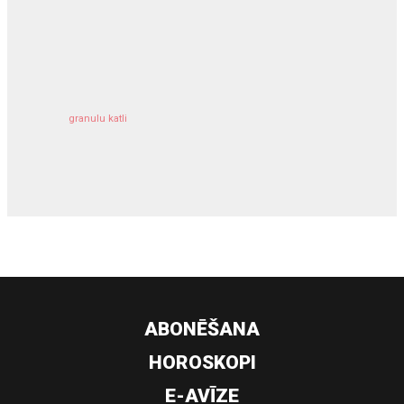
kravu apdrošināšana
granulu katli
siltumsūknis
ABONĒŠANA
HOROSKOPI
E-AVĪZE