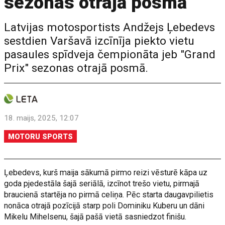
sezonas otrajā posmā
Latvijas motosportists Andžejs Ļebedevs
sestdien Varšavā izcīnīja piekto vietu
pasaules spīdveja čempionāta jeb "Grand
Prix" sezonas otrajā posmā.
18. maijs, 2025, 12:07
MOTORU SPORTS
Ļebedevs, kurš maija sākumā pirmo reizi vēsturē kāpa uz
goda pjedestāla šajā seriālā, izcīnot trešo vietu, pirmajā
braucienā startēja no pirmā celiņa. Pēc starta daugavpilietis
nonāca otrajā pozīcijā starp poli Dominiku Kuberu un dāni
Mikelu Mihelsenu, šajā pašā vietā sasniedzot finišu.