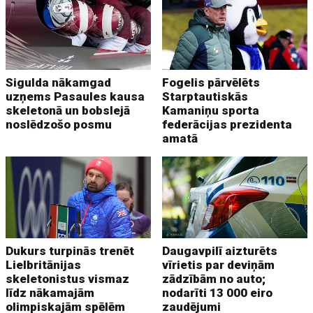
Sigulda nākamgad
Fogelis pārvēlēts
uzņems Pasaules kausa
Starptautiskās
skeletonā un bobslejā
Kamaniņu sporta
noslēdzošo posmu
federācijas prezidenta
amatā
Dukurs turpinās trenēt
Daugavpilī aizturēts
Lielbritānijas
vīrietis par deviņām
skeletonistus vismaz
zādzībām no auto;
līdz nākamajām
nodarīti 13 000 eiro
olimpiskajām spēlēm
zaudējumi