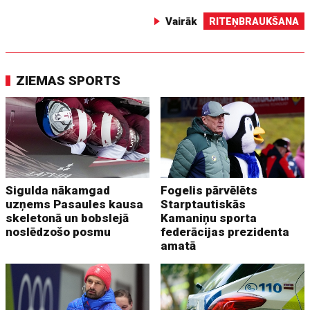
Vairāk
RITEŅBRAUKŠANA
ZIEMAS SPORTS
Sigulda nākamgad
Fogelis pārvēlēts
uzņems Pasaules kausa
Starptautiskās
skeletonā un bobslejā
Kamaniņu sporta
noslēdzošo posmu
federācijas prezidenta
amatā