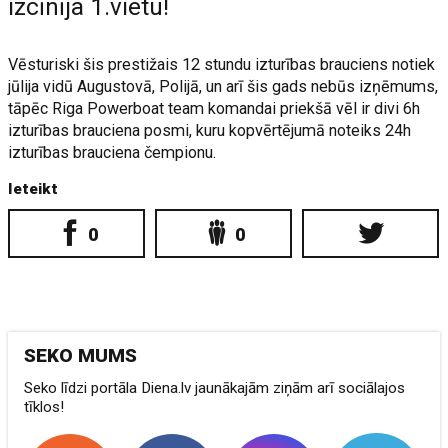
izcīnīja 1.vietu!
Vēsturiski šis prestižais 12 stundu izturības brauciens notiek
jūlija vidū Augustovā, Polijā, un arī šis gads nebūs izņēmums,
tāpēc Riga Powerboat team komandai priekšā vēl ir divi 6h
izturības brauciena posmi, kuru kopvērtējumā noteiks 24h
izturības brauciena čempionu.
Ieteikt
0
0
SEKO MUMS
Seko līdzi portāla Diena.lv jaunākajām ziņām arī sociālajos
tīklos!