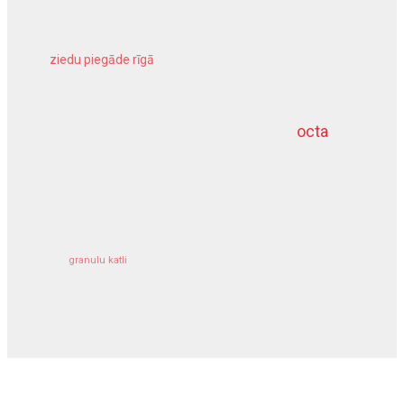
ziedu piegāde rīgā
meliorācijas darbi
octa
dziļurbums
kravu apdrošināšana
granulu katli
siltumsūknis