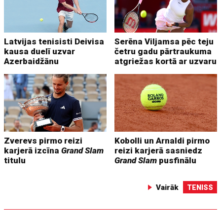
Latvijas tenisisti Deivisa
Serēna Viljamsa pēc teju
kausa duelī uzvar
četru gadu pārtraukuma
Azerbaidžānu
atgriežas kortā ar uzvaru
Zverevs pirmo reizi
Kobolli un Arnaldi pirmo
karjerā izcīna
Grand Slam
reizi karjerā sasniedz
titulu
Grand Slam
pusfinālu
Vairāk
TENISS