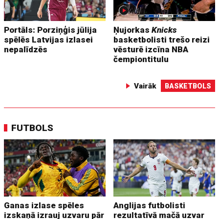
Portāls: Porziņģis jūlija
Ņujorkas
Knicks
spēlēs Latvijas izlasei
basketbolisti trešo reizi
nepalīdzēs
vēsturē izcīna NBA
čempiontitulu
Vairāk
BASKETBOLS
FUTBOLS
Ganas izlase spēles
Anglijas futbolisti
izskaņā izrauj uzvaru pār
rezultatīvā mačā uzvar