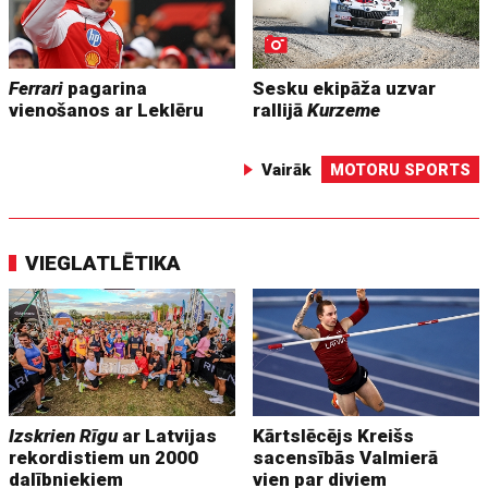
Ferrari
pagarina
Sesku ekipāža uzvar
vienošanos ar Leklēru
rallijā
Kurzeme
Vairāk
MOTORU SPORTS
VIEGLATLĒTIKA
Izskrien Rīgu
ar Latvijas
Kārtslēcējs Kreišs
rekordistiem un 2000
sacensībās Valmierā
dalībniekiem
vien par diviem