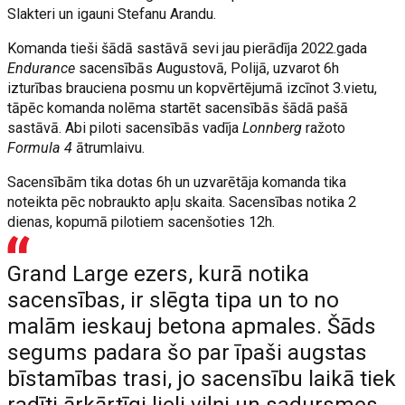
Slakteri un igauni Stefanu Arandu.
Komanda tieši šādā sastāvā sevi jau pierādīja 2022.gada
Endurance
sacensībās Augustovā, Polijā, uzvarot 6h
izturības brauciena posmu un kopvērtējumā izcīnot 3.vietu,
tāpēc komanda nolēma startēt sacensībās šādā pašā
sastāvā. Abi piloti sacensībās vadīja
Lonnberg
ražoto
Formula 4
ātrumlaivu.
Sacensībām tika dotas 6h un uzvarētāja komanda tika
noteikta pēc nobraukto apļu skaita. Sacensības notika 2
dienas, kopumā pilotiem sacenšoties 12h.
Grand Large ezers, kurā notika
sacensības, ir slēgta tipa un to no
malām ieskauj betona apmales. Šāds
segums padara šo par īpaši augstas
bīstamības trasi, jo sacensību laikā tiek