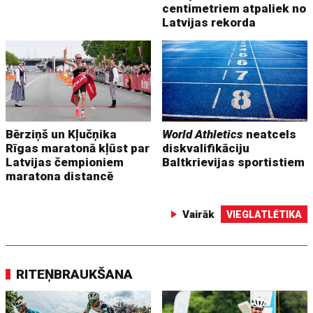
centimetriem atpaliek no
Latvijas rekorda
Bērziņš un Kļučņika
World Athletics
neatcels
Rīgas maratonā kļūst par
diskvalifikāciju
Latvijas čempioniem
Baltkrievijas sportistiem
maratona distancē
Vairāk
VIEGLATLĒTIKA
RITEŅBRAUKŠANA