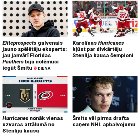
Eliteprospects
galvenais
Karolīnas
Hurricanes
jauno spēlētāju eksperts:
kļūst par divkārtēju
jau janvārī Floridas
Stenlija kausa čempioni
Panthers
bija nolēmusi
iegūt Šmitu
©
DIENA
Hurricanes
nonāk vienas
Šmits vēl pirms drafta
uzvaras attālumā no
saņem NHL apbalvojumu
Stenlija kausa