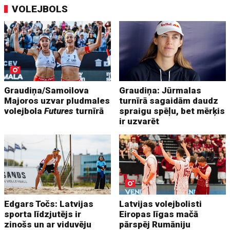
VOLEJBOLS
Graudiņa/Samoilova
Graudiņa: Jūrmalas
Majoros uzvar pludmales
turnīrā sagaidām daudz
volejbola
Futures
turnīrā
spraigu spēļu, bet mērķis
ir uzvarēt
Edgars Točs: Latvijas
Latvijas volejbolisti
sporta līdzjutējs ir
Eiropas līgas mačā
zinošs un ar viduvēju
pārspēj Rumāniju