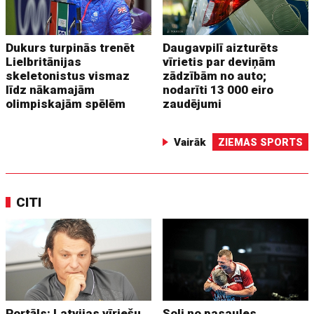
Dukurs turpinās trenēt
Daugavpilī aizturēts
Lielbritānijas
vīrietis par deviņām
skeletonistus vismaz
zādzībām no auto;
līdz nākamajām
nodarīti 13 000 eiro
olimpiskajām spēlēm
zaudējumi
Vairāk
ZIEMAS SPORTS
CITI
Portāls: Latvijas vīriešu
Soli no pasaules