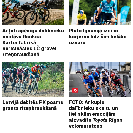
Ar ļoti spēcīgu dalībnieku
Pluto Igaunijā izcīna
sastāvu Rankas
karjeras līdz šim lielāko
Kartonfabrikā
uzvaru
norisināsies LČ gravel
riteņbraukšanā
Latvijā debitēs PK posms
FOTO: Ar kuplu
grants riteņbraukšanā
dalībnieku skaitu un
lieliskām emocijām
aizvadīts
Toyota
Rīgas
velomaratons