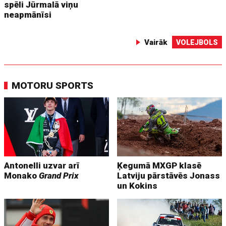
spēli Jūrmalā viņu
neapmānīsi
Vairāk
VOLEJBOLS
MOTORU SPORTS
Antonelli uzvar arī
Ķegumā MXGP klasē
Monako
Grand Prix
Latviju pārstāvēs Jonass
un Kokins