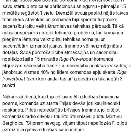
savu startu pieteica ar pārliecinošu sniegumu - pirmajās 15
minūtēs iegūstot 1.vietu. Diemžēl strauji pasliktinājās laivas
tehniskais stāvoklis un komanda bija spiesta turpmāko
sacensību laiku veikt ātrumlaivas tehnikas pārbaudi. Tā kā
nebija iespējams noteikt tehnisko problēmu, tad komanda
pieņēma lēmumu veikt pilnu tehnikas nomaiņu un
sacensībām izmantot jaunas, treniņos vēl neizmēģinātas
detaļas. Šāda pārdroša rīcība atmaksājās un sacensību
noslēdzošajās 15 minutēs
Riga Powerboat
komanda
atgriezās sacensību trasē. Lai sacensību punktus ieskaitītu, ir
jānobrauc vismas 40% no līdera komandas apļu skaita.
Riga
Powerboat team
komandai tas arī izdevās un tika iegūti 3
punkti.
Nākamajā dienā, kas bija arī jauns 6h izturības brauciena
posms, komanda uz starta līnijas devās ļoti kaujinieciski
noskaņoti. Piloti nepiedalījās brīvajos treniņos, jo, citējot
komandas radio cilvēku, titulēto ātrumlaivu pilotu Mārtiņu
Bergholcu: ''Stipram nevajag, vājam tāpat nepalīdzēs!'', piloti
uzreiz bija gatavi izturības sacensībām.