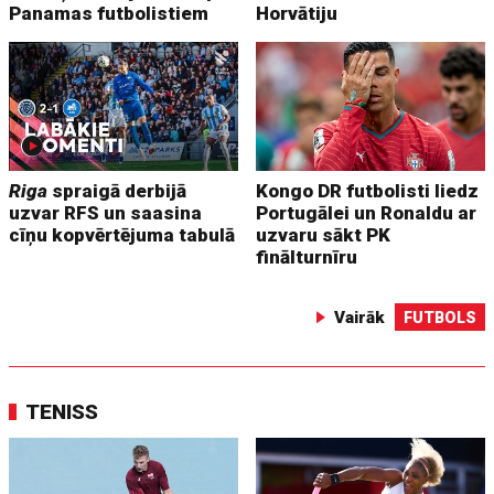
Panamas futbolistiem
Horvātiju
Riga
spraigā derbijā
Kongo DR futbolisti liedz
uzvar RFS un saasina
Portugālei un Ronaldu ar
cīņu kopvērtējuma tabulā
uzvaru sākt PK
finālturnīru
Vairāk
FUTBOLS
TENISS