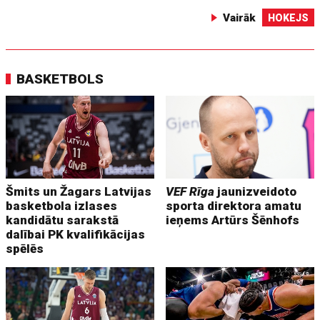
Vairāk
HOKEJS
BASKETBOLS
Šmits un Žagars Latvijas
VEF Rīga
jaunizveidoto
basketbola izlases
sporta direktora amatu
kandidātu sarakstā
ieņems Artūrs Šēnhofs
dalībai PK kvalifikācijas
spēlēs