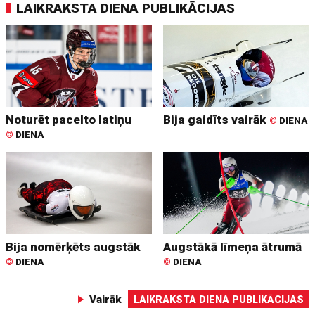
LAIKRAKSTA DIENA PUBLIKĀCIJAS
Noturēt pacelto latiņu
Bija gaidīts vairāk
©
DIENA
©
DIENA
Bija nomērķēts augstāk
Augstākā līmeņa ātrumā
©
DIENA
©
DIENA
Vairāk
LAIKRAKSTA DIENA PUBLIKĀCIJAS