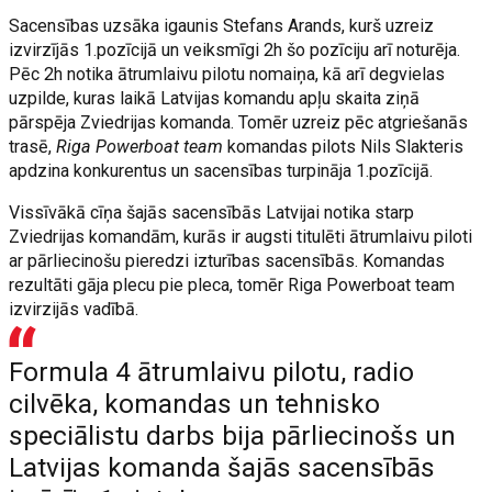
Sacensības uzsāka igaunis Stefans Arands, kurš uzreiz
izvirzījās 1.pozīcijā un veiksmīgi 2h šo pozīciju arī noturēja.
Pēc 2h notika ātrumlaivu pilotu nomaiņa, kā arī degvielas
uzpilde, kuras laikā Latvijas komandu apļu skaita ziņā
pārspēja Zviedrijas komanda. Tomēr uzreiz pēc atgriešanās
trasē,
Riga Powerboat team
komandas pilots Nils Slakteris
apdzina konkurentus un sacensības turpināja 1.pozīcijā.
Vissīvākā cīņa šajās sacensībās Latvijai notika starp
Zviedrijas komandām, kurās ir augsti titulēti ātrumlaivu piloti
ar pārliecinošu pieredzi izturības sacensībās. Komandas
rezultāti gāja plecu pie pleca, tomēr Riga Powerboat team
izvirzijās vadībā.
Formula 4 ātrumlaivu pilotu, radio
cilvēka, komandas un tehnisko
speciālistu darbs bija pārliecinošs un
Latvijas komanda šajās sacensībās