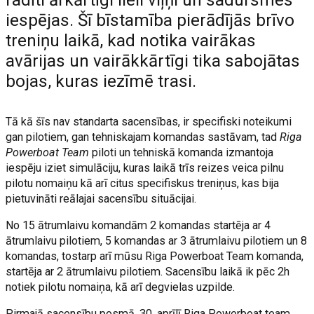
radīti ārkārtīgi lieli viļņi un sadursmes
iespējas. Šī bīstamība pierādījās brīvo
treniņu laikā, kad notika vairākas
avārijas un vairākkārtīgi tika sabojātas
bojas, kuras iezīmē trasi.
Tā kā šīs nav standarta sacensības, ir specifiski noteikumi
gan pilotiem, gan tehniskajam komandas sastāvam, tad
Riga
Powerboat Team
piloti un tehniskā komanda izmantoja
iespēju iziet simulāciju, kuras laikā trīs reizes veica pilnu
pilotu nomaiņu kā arī citus specifiskus treniņus, kas bija
pietuvināti reālajai sacensību situācijai.
No 15 ātrumlaivu komandām 2 komandas startēja ar 4
ātrumlaivu pilotiem, 5 komandas ar 3 ātrumlaivu pilotiem un 8
komandas, tostarp arī mūsu Riga Powerboat Team komanda,
startēja ar 2 ātrumlaivu pilotiem. Sacensību laikā ik pēc 2h
notiek pilotu nomaiņa, kā arī degvielas uzpilde.
Pirmajā sacensību posmā, 30. aprīlī Riga Powerboat team