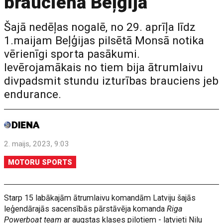
braucienā Beļģijā
Šajā nedēļas nogalē, no 29. aprīļa līdz
1.maijam Beļģijas pilsētā Monsā notika
vērienīgi sporta pasākumi.
Ievērojamākais no tiem bija ātrumlaivu
divpadsmit stundu izturības brauciens jeb
endurance.
2. maijs, 2023, 9:03
MOTORU SPORTS
Starp 15 labākajām ātrumlaivu komandām Latviju šajās
leģendārajās sacensībās pārstāvēja komanda
Riga
Powerboat team
ar augstas klases pilotiem - latvieti Nilu