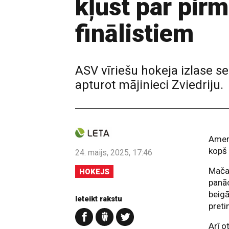
kļūst par pir
finālistiem
ASV vīriešu hokeja izlase s
apturot mājinieci Zviedriju.
Ameri
kopš 
24. maijs, 2025, 17:46
Mača 
HOKEJS
panāc
beigā
Ieteikt rakstu
preti
Arī o