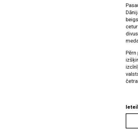
Pasau
Dānij
beigs
cetur
divus
meda
Pērn 
izšķi
izcīn
valst
četra
Ietei