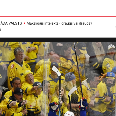
, TĀDA VALSTS
Mākslīgais intelekts - draugs vai drauds?
6