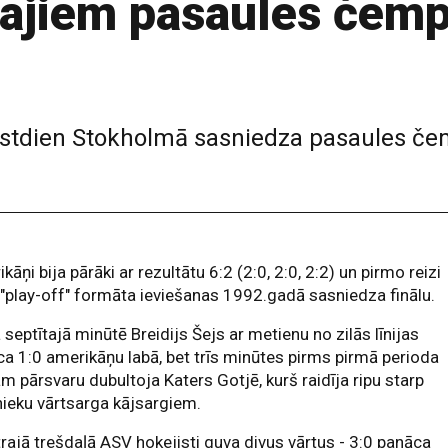
majiem pasaules čem
estdien Stokholmā sasniedza pasaules čem
kāņi bija pārāki ar rezultātu 6:2 (2:0, 2:0, 2:2) un pirmo reizi
"play-off" formāta ieviešanas 1992.gadā sasniedza finālu.
septītajā minūtē Breidijs Šejs ar metienu no zilās līnijas
a 1:0 amerikāņu labā, bet trīs minūtes pirms pirmā perioda
m pārsvaru dubultoja Katers Gotjē, kurš raidīja ripu starp
nieku vārtsarga kājsargiem.
trajā trešdaļā ASV hokejisti guva divus vārtus - 3:0 panāca