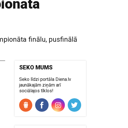
pionāta
pionāta finālu, pusfinālā
SEKO MUMS
Seko līdzi portāla Diena.lv
jaunākajām ziņām arī
sociālajos tīklos!