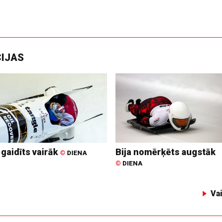
CIJAS
 gaidīts vairāk
Bija nomērķēts augstāk
©
DIENA
©
DIENA
Va