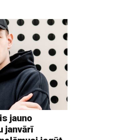
is jauno
u janvārī