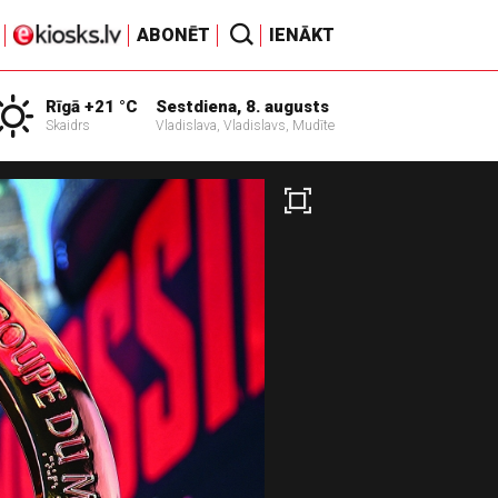
ABONĒT
IENĀKT
Rīgā +21 °C
Sestdiena, 8. augusts
Skaidrs
Vladislava, Vladislavs, Mudīte