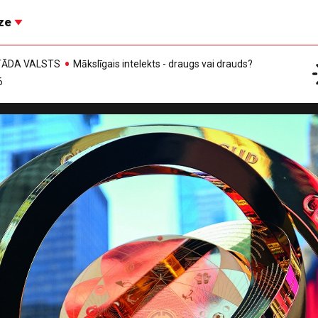
īze
, TĀDA VALSTS
Mākslīgais intelekts - draugs vai drauds?
6