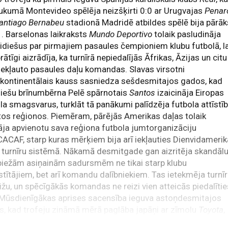
ukumā Montevideo spēlēja neizšķirti 0:0 ar Urugvajas
Penar
antiago Bernabeu
stadionā Madridē atbildes spēlē bija pārāk
1. Barselonas laikraksts
Mundo Deportivo
tolaik pasludināja
diešus par pirmajiem pasaules čempioniem klubu futbolā, la
rātīgi aizrādīja, ka turnīrā nepiedalījās Āfrikas, Āzijas un citu
iekļauto pasaules daļu komandas. Slavas virsotni
pkontinentālais kauss sasniedza sešdesmitajos gados, kad
liešu brīnumbērna Pelē spārnotais
Santos
izaicināja Eiropas
la smagsvarus, turklāt tā panākumi palīdzēja futbola attīstīb
itos reģionos. Piemēram, pārējās Amerikas daļas tolaik
āja apvienotu sava reģiona futbola jumtorganizāciju
CAF, starp kuras mērķiem bija arī iekļauties Dienvidameri
 turnīru sistēmā. Nākamā desmitgade gan aizritēja skandāl
biežām asiņainām sadursmēm ne tikai starp klubu
stītājiem, bet arī komandu dalībniekiem. Tas ietekmēja turnī
ižu, un spēcīgākās komandas ne reizi vien atteicās piedalīti
 Mūsdienīgākas aprises sacensība ieguva astoņdesmitajos
, kad trofeju zināmā mērā paglāba japāņi ar zīmolu
Toyota
,
vājot ne tikai vilinošu balvu fondu, bet arī stingrus noteikum