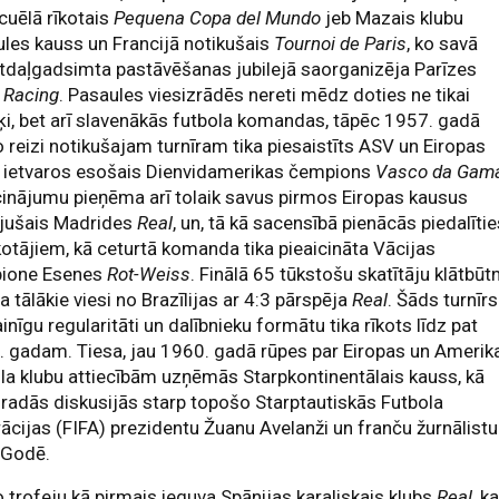
uēlā rīkotais
Pequena Copa del Mundo
jeb Mazais klubu
les kauss un Francijā notikušais
Tournoi de Paris
, ko savā
tdaļgadsimta pastāvēšanas jubilejā saorganizēja Parīzes
s
Racing
. Pasaules viesizrādēs nereti mēdz doties ne tikai
i, bet arī slavenākās futbola komandas, tāpēc 1957. gadā
 reizi notikušajam turnīram tika piesaistīts ASV un Eiropas
s ietvaros esošais Dienvidamerikas čempions
Vasco da Gam
inājumu pieņēma arī tolaik savus pirmos Eiropas kausus
ījušais Madrides
Real
, un, tā kā sacensībā pienācās piedalīti
īkotājiem, kā ceturtā komanda tika pieaicināta Vācijas
ione Esenes
Rot-Weiss
. Finālā 65 tūkstošu skatītāju klātbūt
ra tālākie viesi no Brazīlijas ar 4:3 pārspēja
Real
. Šāds turnīrs
inīgu regularitāti un dalībnieku formātu tika rīkots līdz pat
 gadam. Tiesa, jau 1960. gadā rūpes par Eiropas un Amerik
la klubu attiecībām uzņēmās Starpkontinentālais kauss, kā
 radās diskusijās starp topošo Starptautiskās Futbola
ācijas (FIFA) prezidentu Žuanu Avelanži un franču žurnālistu
 Godē.
o trofeju kā pirmais ieguva Spānijas karaliskais klubs
Real
, k