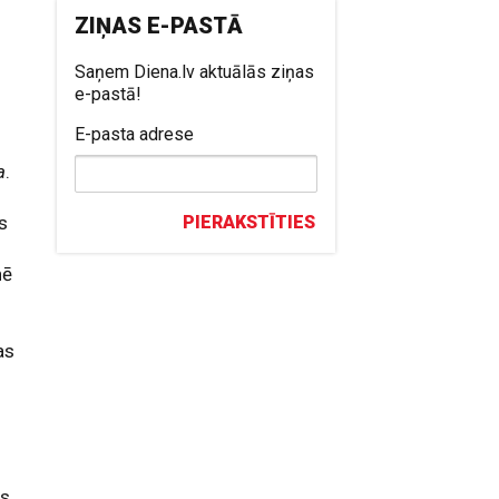
ZIŅAS E-PASTĀ
Saņem Diena.lv aktuālās ziņas
e-pastā!
E-pasta adrese
a
.
es
PIERAKSTĪTIES
nē
as
as