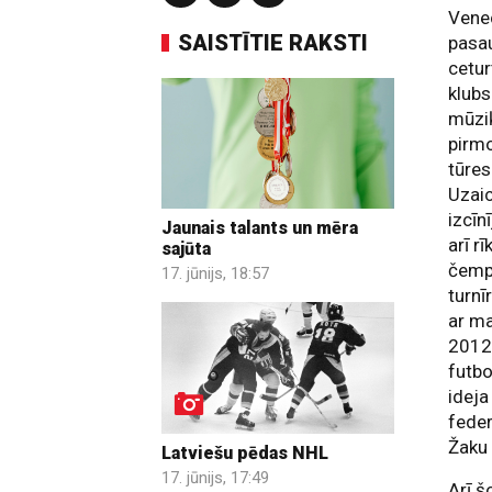
Venec
SAISTĪTIE RAKSTI
pasau
cetur
klub
mūziķ
pirmo
tūre
Uzaic
izcīn
Jaunais talants un mēra
arī r
sajūta
čemp
17. jūnijs, 18:57
turnī
ar ma
2012.
futbo
ideja
feder
Žaku
Latviešu pēdas NHL
17. jūnijs, 17:49
Arī š