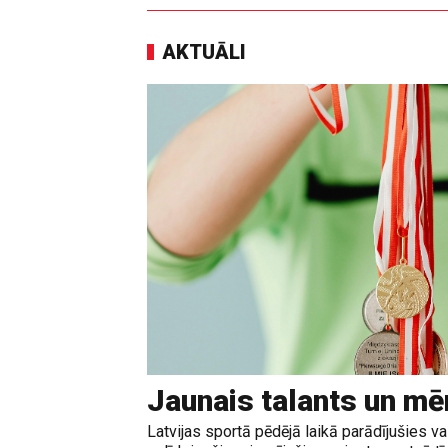
AKTUĀLI
Jaunais talants un mē
Latvijas sportā pēdējā laikā parādījušies vair