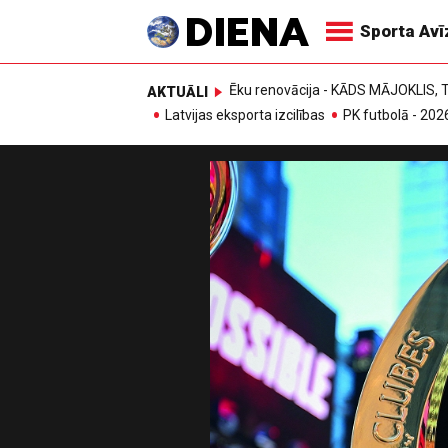
Sporta Av
Ēku renovācija - KĀDS MĀJOKLIS
AKTUĀLI
Latvijas eksporta izcilības
PK futbolā - 202