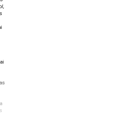
ol
,
s
i
ai
kas
u
ra
es
us