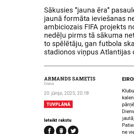
Sākusies "jauna ēra" pasaul
jaunā formāta ieviešanas ne
ambiciozais FIFA projekts n
nedēļu pirms tā sākuma net
to spēlētāju, gan futbola sk
stadionos viņpus Atlantija
ARMANDS SAMETIS
EIRO
Diena
Klubu
20. jūnijs, 2025, 20:18
kalen
pārņē
TUVPLĀNĀ
Dienv
jautā
Ieteikt rakstu
Patie
ne vi