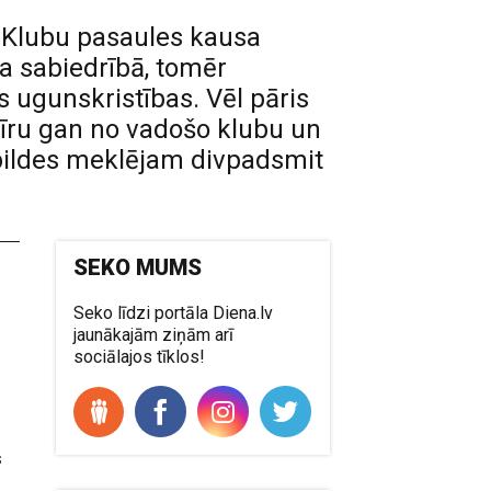
ā Klubu pasaules kausa
a sabiedrībā, tomēr
 ugunskristības. Vēl pāris
nīru gan no vadošo klubu un
Atbildes meklējam divpadsmit
SEKO MUMS
Seko līdzi portāla Diena.lv
jaunākajām ziņām arī
sociālajos tīklos!
s