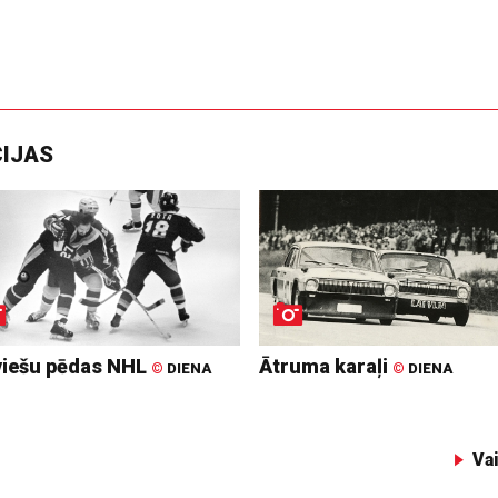
CIJAS
viešu pēdas NHL
Ātruma karaļi
©
DIENA
©
DIENA
Va