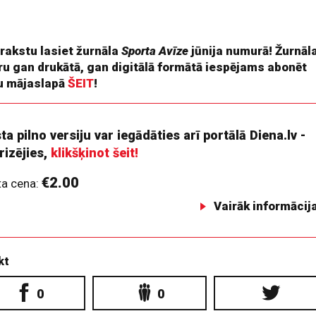
enākumus, kas lielā mērā ieviesa kārtību un struktūru kausa
lē.
 rakstu lasiet žurnāla
Sporta Avīze
jūnija numurā! Žurnāl
ru gan drukātā, gan digitālā formātā iespējams abonēt
 mājaslapā
ŠEIT
!
ta pilno versiju var iegādāties arī portālā Diena.lv -
rizējies,
klikšķinot šeit!
€2.00
ta cena:
Vairāk informācij
kt
0
0