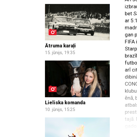
izbra
bet
S
ar 5:
madri
gan p
FIFA 
Ātruma karaļi
Star
15. jūnijs, 19:35
brazī
futbo
arī c
dibin
CONCA
klubu
ēnā, 
Lieliska komanda
atbal
10. jūnijs, 15:25
prest
tajā.
gados
piedā