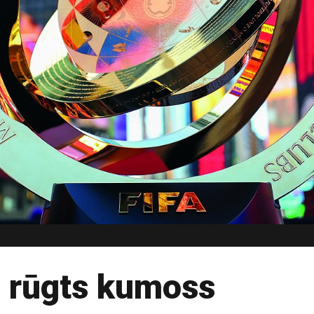
s rūgts kumoss