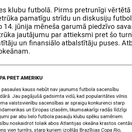
es klubu futbolā. Pirms pretrunīgi vērtēt
trūka pamatīgu strīdu un diskusiju futbol
o 14. jūnija mēneša garumā piedzīvo savas
rūka jautājumu par attieksmi pret šo tur
atītāju un finansiālo atbalstītāju puses. 
s okeānam.
PA PRET AMERIKU
 pasaules kauss nebūt nav jaunums futbola sacensību
dārā. Jau pagājušā gadsimta vidū, kad popularitātes vilnis
ma valstsvienību sacensības ar spraigu konkurenci starp
idamerikas un Eiropas izlasēm, likumsakarīgi radās līdzīgi
jumi par abu lielo futbola pasauļu klubu spēku samēriem.
sību noskaidrot tolaik abos Atlantijas okeāna krastos centā
ens vien turnīrs, starp kuriem izcēlās Brazīlijas
Copa Rio
,