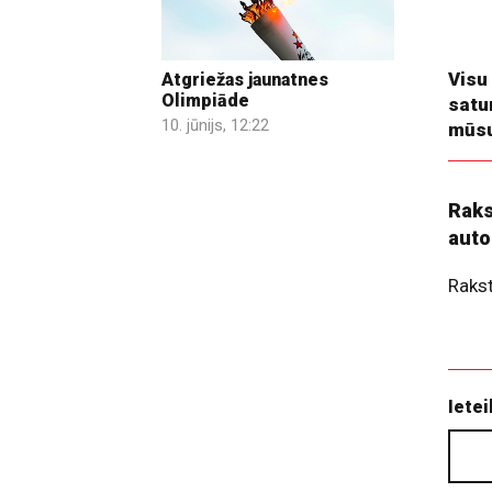
un pi
izspē
Visu
Atgriežas jaunatnes
Olimpiāde
satu
10. jūnijs, 12:22
mūsu
Raks
auto
Raks
Ietei