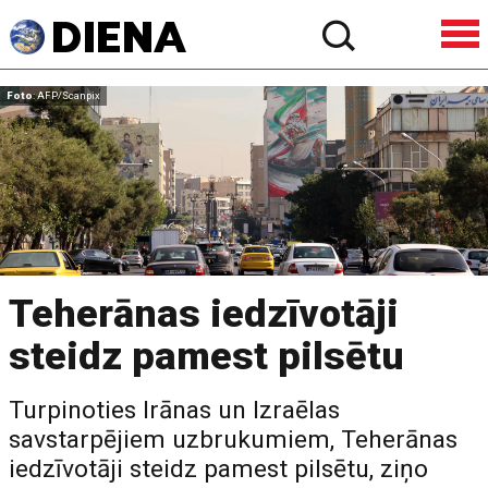
Foto
: AFP/Scanpix
Teherānas iedzīvotāji
steidz pamest pilsētu
Turpinoties Irānas un Izraēlas
savstarpējiem uzbrukumiem, Teherānas
iedzīvotāji steidz pamest pilsētu, ziņo