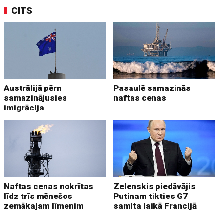
CITS
Austrālijā pērn
Pasaulē samazinās
samazinājusies
naftas cenas
imigrācija
Naftas cenas nokrītas
Zelenskis piedāvājis
līdz trīs mēnešos
Putinam tikties G7
zemākajam līmenim
samita laikā Francijā