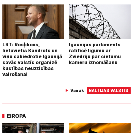
LRT: Rosļikovs,
Igaunijas parlaments
lietuvietis Kandrots un
ratificē līgumu ar
viņu sabiedrotie Igaunijā
Zviedriju par cietumu
savās valstīs organizē
kameru iznomāšanu
kustības neuzticības
vairošanai
Vairāk
BALTIJAS VALSTIS
EIROPA