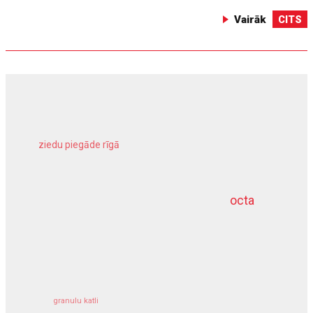
Vairāk
CITS
ziedu piegāde rīgā
meliorācijas darbi
octa
dziļurbums
kravu apdrošināšana
granulu katli