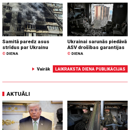
Samitā paredz asus
Ukrainai sarunās piedāvā
strīdus par Ukrainu
ASV drošības garantijas
©
DIENA
©
DIENA
Vairāk
LAIKRAKSTA DIENA PUBLIKĀCIJAS
AKTUĀLI