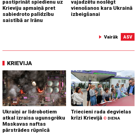
pastiprināt spiedienu uz
vajadzētu noslēgt
Krieviju apmaiņā pret
vienošanos kara Ukrainā
sabiedroto palīdzību
izbeigšanai
saistībā ar Irānu
Vairāk
ASV
KRIEVIJA
Ukraiņi ar lidrobotiem
Triecieni rada degvielas
atkal izraisa ugunsgrēku
krīzi Krievijā
©
DIENA
Maskavas naftas
pārstrādes rūpnīcā