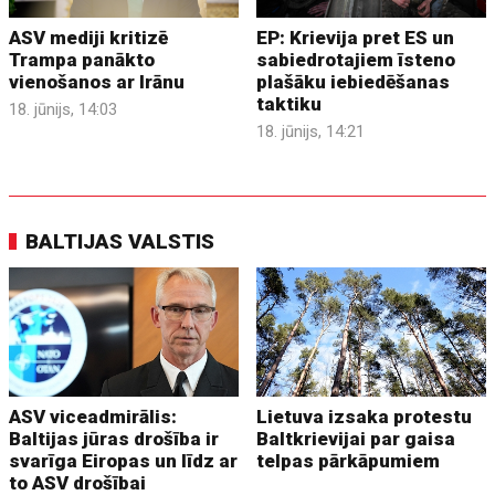
ASV mediji kritizē
EP: Krievija pret ES un
Trampa panākto
sabiedrotajiem īsteno
vienošanos ar Irānu
plašāku iebiedēšanas
taktiku
18. jūnijs, 14:03
18. jūnijs, 14:21
BALTIJAS VALSTIS
ASV viceadmirālis:
Lietuva izsaka protestu
Baltijas jūras drošība ir
Baltkrievijai par gaisa
svarīga Eiropas un līdz ar
telpas pārkāpumiem
to ASV drošībai