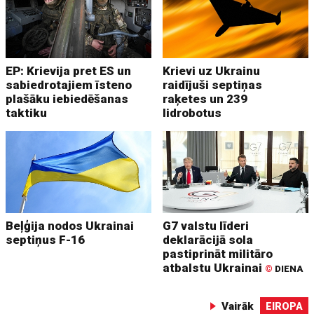
EP: Krievija pret ES un
Krievi uz Ukrainu
sabiedrotajiem īsteno
raidījuši septiņas
plašāku iebiedēšanas
raķetes un 239
taktiku
lidrobotus
Beļģija nodos Ukrainai
G7 valstu līderi
septiņus F-16
deklarācijā sola
pastiprināt militāro
atbalstu Ukrainai
©
DIENA
Vairāk
EIROPA