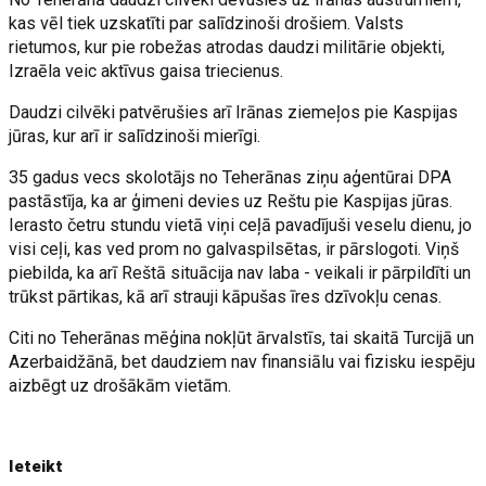
kas vēl tiek uzskatīti par salīdzinoši drošiem. Valsts
rietumos, kur pie robežas atrodas daudzi militārie objekti,
Izraēla veic aktīvus gaisa triecienus.
Daudzi cilvēki patvērušies arī Irānas ziemeļos pie Kaspijas
jūras, kur arī ir salīdzinoši mierīgi.
35 gadus vecs skolotājs no Teherānas ziņu aģentūrai DPA
pastāstīja, ka ar ģimeni devies uz Reštu pie Kaspijas jūras.
Ierasto četru stundu vietā viņi ceļā pavadījuši veselu dienu, jo
visi ceļi, kas ved prom no galvaspilsētas, ir pārslogoti. Viņš
piebilda, ka arī Reštā situācija nav laba - veikali ir pārpildīti un
trūkst pārtikas, kā arī strauji kāpušas īres dzīvokļu cenas.
Citi no Teherānas mēģina nokļūt ārvalstīs, tai skaitā Turcijā un
Azerbaidžānā, bet daudziem nav finansiālu vai fizisku iespēju
aizbēgt uz drošākām vietām.
Ieteikt