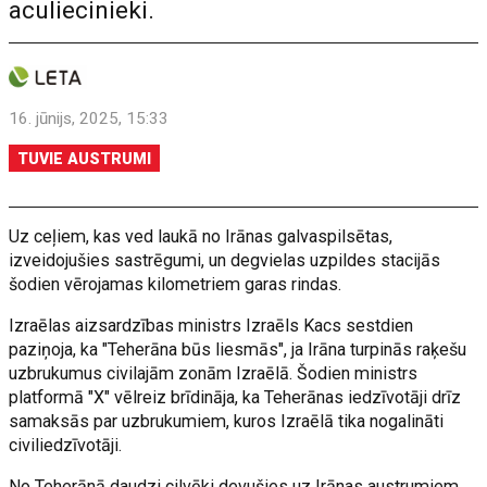
aculiecinieki.
16. jūnijs, 2025, 15:33
TUVIE AUSTRUMI
Uz ceļiem, kas ved laukā no Irānas galvaspilsētas,
izveidojušies sastrēgumi, un degvielas uzpildes stacijās
šodien vērojamas kilometriem garas rindas.
Izraēlas aizsardzības ministrs Izraēls Kacs sestdien
paziņoja, ka "Teherāna būs liesmās", ja Irāna turpinās raķešu
uzbrukumus civilajām zonām Izraēlā. Šodien ministrs
platformā "X" vēlreiz brīdināja, ka Teherānas iedzīvotāji drīz
samaksās par uzbrukumiem, kuros Izraēlā tika nogalināti
civiliedzīvotāji.
No Teherānā daudzi cilvēki devušies uz Irānas austrumiem,