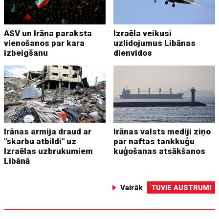
ASV un Irāna paraksta
Izraēla veikusi
vienošanos par kara
uzlidojumus Libānas
izbeigšanu
dienvidos
Irānas armija draud ar
Irānas valsts mediji ziņo
"skarbu atbildi" uz
par naftas tankkuģu
Izraēlas uzbrukumiem
kuģošanas atsākšanos
Libānā
Vairāk
TUVIE AUSTRUMI