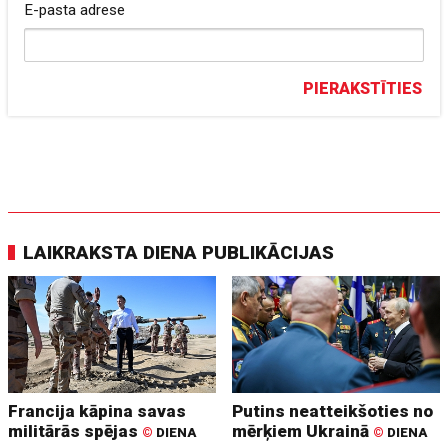
E-pasta adrese
PIERAKSTĪTIES
LAIKRAKSTA DIENA PUBLIKĀCIJAS
Francija kāpina savas
Putins neatteikšoties no
militārās spējas
mērķiem Ukrainā
©
DIENA
©
DIENA