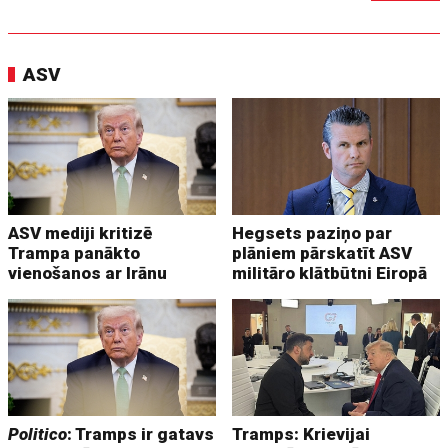
ASV
ASV mediji kritizē
Hegsets paziņo par
Trampa panākto
plāniem pārskatīt ASV
vienošanos ar Irānu
militāro klātbūtni Eiropā
Politico
: Tramps ir gatavs
Tramps: Krievijai