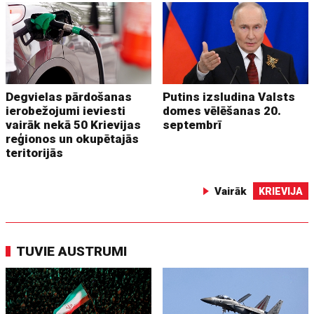
Degvielas pārdošanas
Putins izsludina Valsts
ierobežojumi ieviesti
domes vēlēšanas 20.
vairāk nekā 50 Krievijas
septembrī
reģionos un okupētajās
teritorijās
Vairāk
KRIEVIJA
TUVIE AUSTRUMI