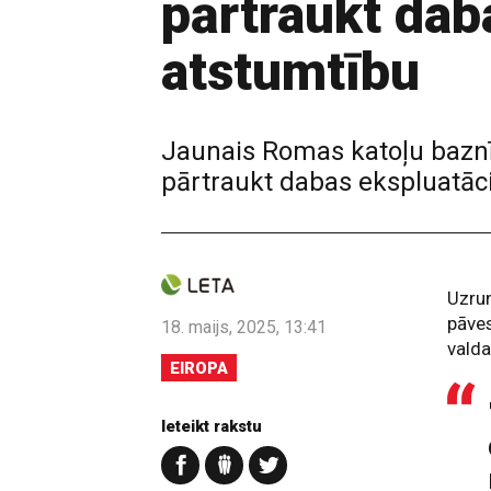
pārtraukt dab
atstumtību
Jaunais Romas katoļu baznī
pārtraukt dabas ekspluatāc
Uzrun
pāves
18. maijs, 2025, 13:41
valda
EIROPA
Ieteikt rakstu