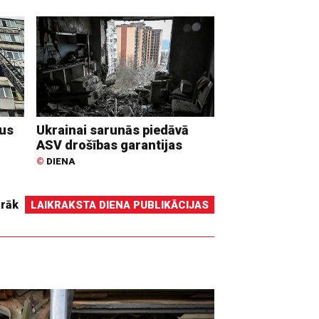
dus
Ukrainai sarunās piedāvā
ASV drošības garantijas
©
DIENA
irāk
LAIKRAKSTA DIENA PUBLIKĀCIJAS