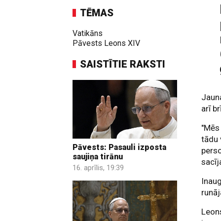
TĒMAS
Vatikāns
Pāvests Leons XIV
SAISTĪTIE RAKSTI
Jauna
arī b
"Mēs 
tādu 
Pāvests: Pasauli izposta
perso
saujiņa tirānu
sacīj
16. aprīlis, 19:39
Inaug
runāj
Leons