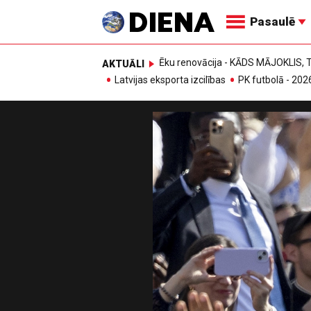
Pasaulē
Ēku renovācija - KĀDS MĀJOKLIS
AKTUĀLI
Latvijas eksporta izcilības
PK futbolā - 202