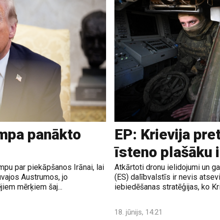
ampa panākto
EP: Krievija pre
īsteno plašāku 
pu par piekāpšanos Irānai, lai
Atkārtoti dronu ielidojumi un 
uvajos Austrumos, jo
(ES) dalībvalstīs ir nevis atsev
jiem mērķiem šaj...
iebiedēšanas stratēģijas, ko Krie
18. jūnijs, 14:21