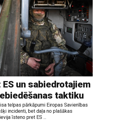
t ES un sabiedrotajiem
iebiedēšanas taktiku
gaisa telpas pārkāpumi Eiropas Savienības
išķi incidenti, bet daļa no plašākas
vija īsteno pret ES ...