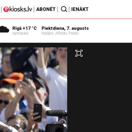
ABONĒT
IENĀKT
Rīgā +17 °C
Piektdiena, 7. augusts
Apmācies
Madars, Alfrēds, Fredis