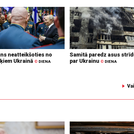
ins neatteikšoties no
Samitā paredz asus strī
ķiem Ukrainā
par Ukrainu
©
DIENA
©
DIENA
Va