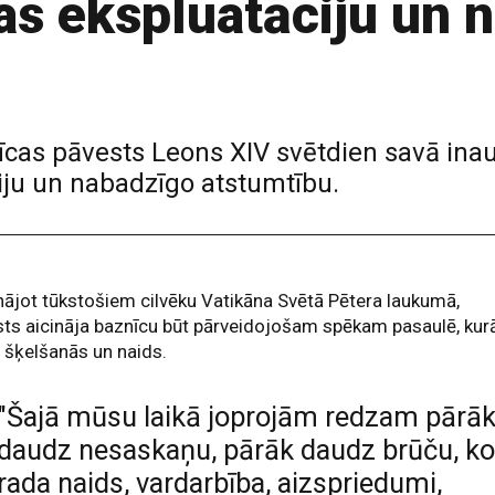
as ekspluatāciju un 
cas pāvests Leons XIV svētdien savā ina
iju un nabadzīgo atstumtību.
ājot tūkstošiem cilvēku Vatikāna Svētā Pētera laukumā,
ts aicināja baznīcu būt pārveidojošam spēkam pasaulē, kur
 šķelšanās un naids.
"Šajā mūsu laikā joprojām redzam pārā
daudz nesaskaņu, pārāk daudz brūču, k
rada naids, vardarbība, aizspriedumi,