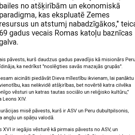
bailes no atšķirībām un ekonomiskā
paradigma, kas ekspluatē Zemes
resursus un atstumj nabadzīgākos," teic
69 gadus vecais Romas katoļu baznīcas
galva.
is pāvests, kurš daudzus gadus pavadījis kā misionārs Peru
rīdināja, ka nedrīkst "noslēgties savās mazajās grupās".
esam aicināti piedāvāt Dieva mīlestību ikvienam, lai panāktu
vienotību, kas nelikvidē atšķirības, bet novērtē katra cilvēka
nīgo vēsturi un katras tautas sociālo un reliģisko kultūru,"
a Leons XIV.
urācijas misē pāvests, kurš ir ASV un Peru dubultpilsonis,
a angļu un spāņu valodā.
 XVI ir iegājis vēsturē kā pirmais pāvests no ASV, un