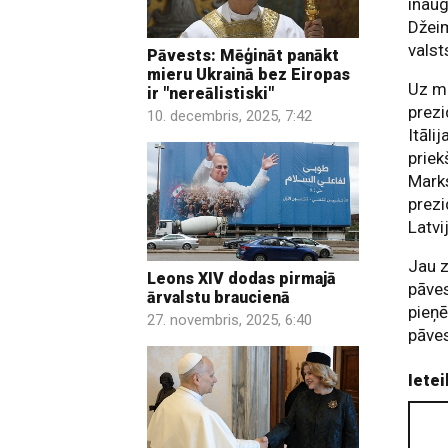
inaug
Džeim
valst
Pāvests: Mēģināt panākt
mieru Ukrainā bez Eiropas
Uz mi
ir "nereālistiski"
prezi
10. decembris, 2025, 7:42
Itāli
priek
Marks
prezi
Latvi
Jau z
Leons XIV dodas pirmajā
pāves
ārvalstu braucienā
pieņē
27. novembris, 2025, 6:40
pāves
Ietei