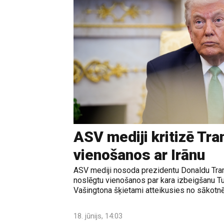
ASV mediji kritizē Tr
vienošanos ar Irānu
ASV mediji nosoda prezidentu Donaldu Tram
noslēgtu vienošanos par kara izbeigšanu T
Vašingtona šķietami atteikusies no sākotnē
18. jūnijs, 14:03