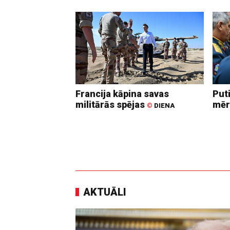
Francija kāpina savas
Put
militārās spējas
mēr
©
DIENA
AKTUĀLI