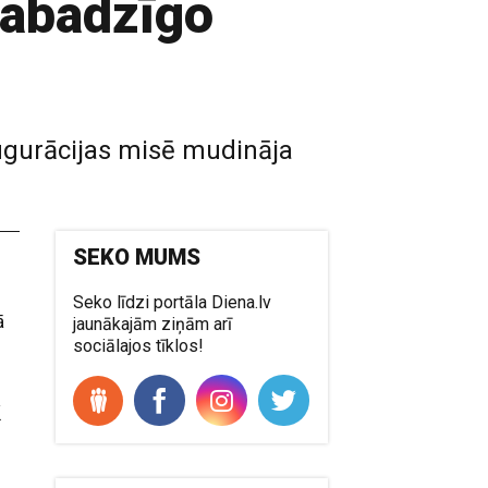
nabadzīgo
ugurācijas misē mudināja
SEKO MUMS
Seko līdzi portāla Diena.lv
ā
jaunākajām ziņām arī
sociālajos tīklos!
k
o