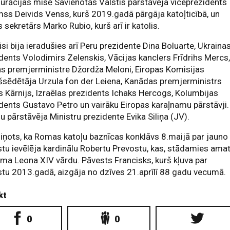
urācijas misē Savienotās Valstis pārstāvēja viceprezidents
ss Deivids Venss, kurš 2019.gadā pārgāja katoļticībā, un
s sekretārs Marko Rubio, kurš arī ir katolis.
si bija ieradušies arī Peru prezidente Dina Boluarte, Ukraina
dents Volodimirs Zelenskis, Vācijas kanclers Frīdrihs Mercs
jas premjerministre Džordža Meloni, Eiropas Komisijas
šsēdētāja Urzula fon der Leiena, Kanādas premjerministrs
 Kārnijs, Izraēlas prezidents Ichaks Hercogs, Kolumbijas
dents Gustavo Petro un vairāku Eiropas karaļnamu pārstāvji.
ju pārstāvēja Ministru prezidente Evika Siliņa (JV).
iņots, ka Romas katoļu baznīcas konklāvs 8.maijā par jauno
tu ievēlēja kardinālu Robertu Prevostu, kas, stādamies amat
ma Leona XIV vārdu. Pāvests Francisks, kurš kļuva par
tu 2013.gadā, aizgāja no dzīves 21.aprīlī 88 gadu vecumā.
kt
0
0