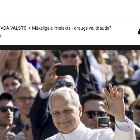
, TĀDA VALSTS
Mākslīgais intelekts - draugs vai drauds?
6