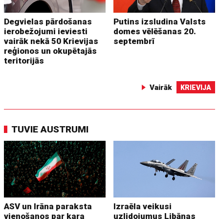
Degvielas pārdošanas
Putins izsludina Valsts
ierobežojumi ieviesti
domes vēlēšanas 20.
vairāk nekā 50 Krievijas
septembrī
reģionos un okupētajās
teritorijās
Vairāk
KRIEVIJA
TUVIE AUSTRUMI
ASV un Irāna paraksta
Izraēla veikusi
vienošanos par kara
uzlidojumus Libānas