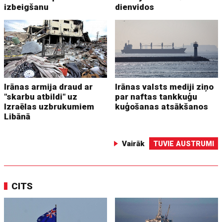
izbeigšanu
dienvidos
Irānas armija draud ar
Irānas valsts mediji ziņo
"skarbu atbildi" uz
par naftas tankkuģu
Izraēlas uzbrukumiem
kuģošanas atsākšanos
Libānā
Vairāk
TUVIE AUSTRUMI
CITS