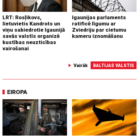
LRT: Rosļikovs,
Igaunijas parlaments
lietuvietis Kandrots un
ratificē līgumu ar
viņu sabiedrotie Igaunijā
Zviedriju par cietumu
savās valstīs organizē
kameru iznomāšanu
kustības neuzticības
vairošanai
Vairāk
BALTIJAS VALSTIS
EIROPA