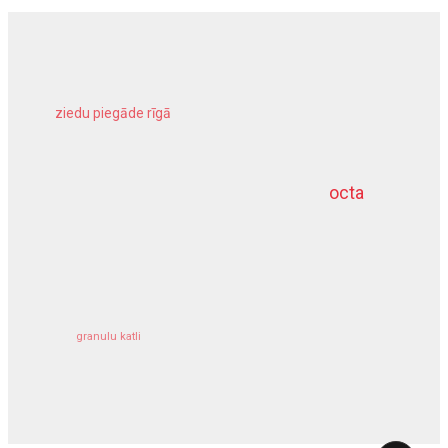
ziedu piegāde rīgā
meliorācijas darbi
octa
dziļurbums
kravu apdrošināšana
granulu katli
siltumsūknis