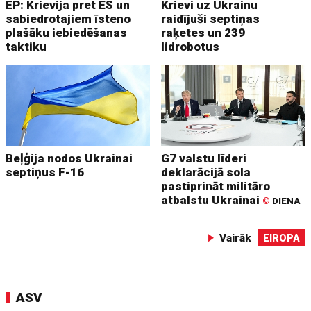
EP: Krievija pret ES un
Krievi uz Ukrainu
sabiedrotajiem īsteno
raidījuši septiņas
plašāku iebiedēšanas
raķetes un 239
taktiku
lidrobotus
Beļģija nodos Ukrainai
G7 valstu līderi
septiņus F-16
deklarācijā sola
pastiprināt militāro
atbalstu Ukrainai
©
DIENA
Vairāk
EIROPA
ASV