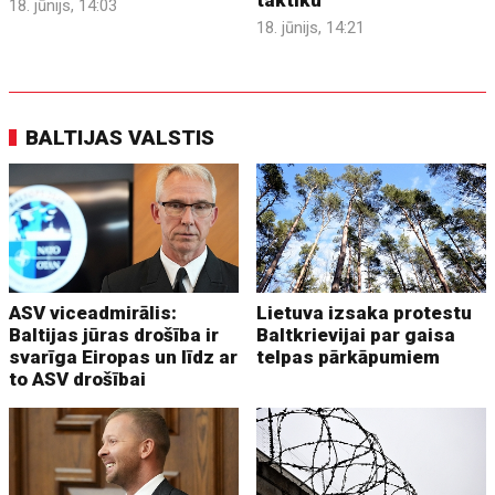
taktiku
18. jūnijs, 14:03
18. jūnijs, 14:21
BALTIJAS VALSTIS
ASV viceadmirālis:
Lietuva izsaka protestu
Baltijas jūras drošība ir
Baltkrievijai par gaisa
svarīga Eiropas un līdz ar
telpas pārkāpumiem
to ASV drošībai