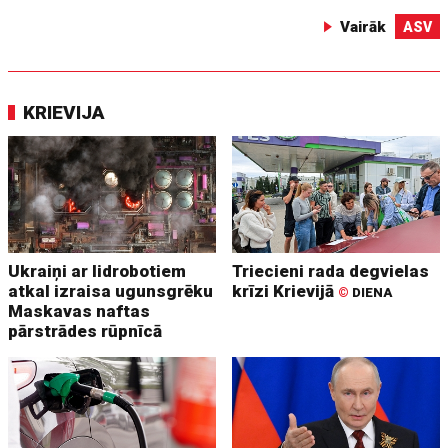
Vairāk
ASV
KRIEVIJA
Ukraiņi ar lidrobotiem
Triecieni rada degvielas
atkal izraisa ugunsgrēku
krīzi Krievijā
©
DIENA
Maskavas naftas
pārstrādes rūpnīcā