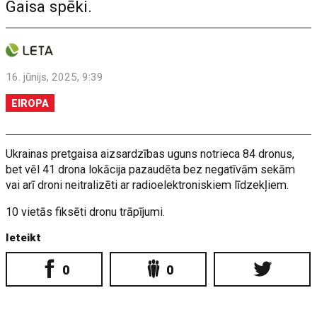
Gaisa spēki.
16. jūnijs, 2025, 9:39
EIROPA
Ukrainas pretgaisa aizsardzības uguns notrieca 84 dronus,
bet vēl 41 drona lokācija pazaudēta bez negatīvām sekām
vai arī droni neitralizēti ar radioelektroniskiem līdzekļiem.
10 vietās fiksēti dronu trāpījumi.
Ieteikt
0
0