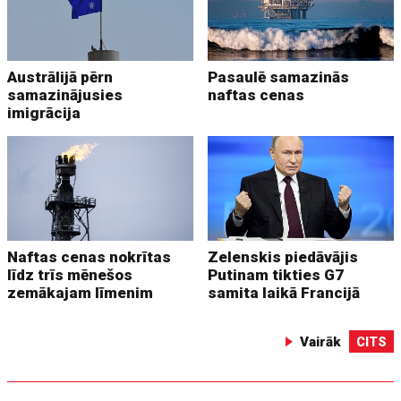
Austrālijā pērn
Pasaulē samazinās
samazinājusies
naftas cenas
imigrācija
Naftas cenas nokrītas
Zelenskis piedāvājis
līdz trīs mēnešos
Putinam tikties G7
zemākajam līmenim
samita laikā Francijā
Vairāk
CITS