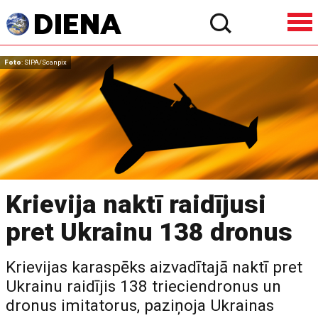
Foto
: SIPA/Scanpix
Krievija naktī raidījusi
pret Ukrainu 138 dronus
Krievijas karaspēks aizvadītajā naktī pret
Ukrainu raidījis 138 trieciendronus un
dronus imitatorus, paziņoja Ukrainas