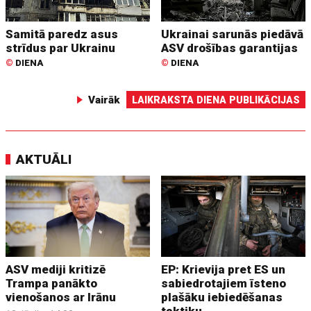
Samitā paredz asus
Ukrainai sarunās piedāvā
strīdus par Ukrainu
ASV drošības garantijas
©
DIENA
©
DIENA
Vairāk
LAIKRAKSTA DIENA PUBLIKĀCIJAS
AKTUĀLI
ASV mediji kritizē
EP: Krievija pret ES un
Trampa panākto
sabiedrotajiem īsteno
vienošanos ar Irānu
plašāku iebiedēšanas