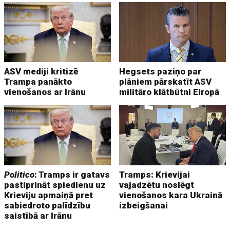
ASV mediji kritizē
Hegsets paziņo par
Trampa panākto
plāniem pārskatīt ASV
vienošanos ar Irānu
militāro klātbūtni Eiropā
Politico
: Tramps ir gatavs
Tramps: Krievijai
pastiprināt spiedienu uz
vajadzētu noslēgt
Krieviju apmaiņā pret
vienošanos kara Ukrainā
sabiedroto palīdzību
izbeigšanai
saistībā ar Irānu