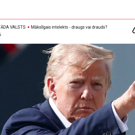
, TĀDA VALSTS
Mākslīgais intelekts - draugs vai drauds?
6