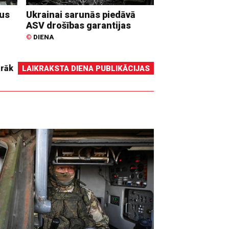
dus
Ukrainai sarunās piedāvā
ASV drošības garantijas
©
DIENA
irāk
LAIKRAKSTA DIENA PUBLIKĀCIJAS