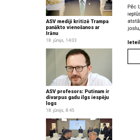
Pēc I
ieplū
atstā
ASV mediji kritizē Trampa
panākto vienošanos ar
joslu
Irānu
18. jūnijs, 14:03
Ietei
ASV profesors: Putinam ir
divarpus gadu ilgs iespēju
logs
18. jūnijs, 8:45