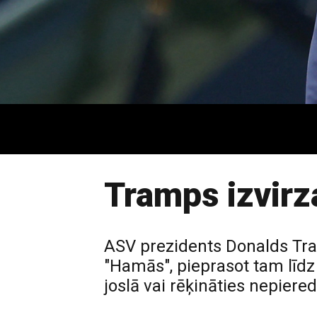
Tramps izvirz
ASV prezidents Donalds Tram
"Hamās", pieprasot tam līdz
joslā vai rēķināties nepiered