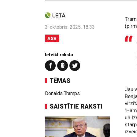
Tramp
(pirm
3. oktobris, 2025, 18:33
ASV
Ieteikt rakstu
TĒMAS
Jau v
Donalds Tramps
Benja
virzī
SAISTĪTIE RAKSTI
"Ham
un Iz
starp
izvei