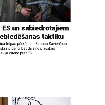
t ES un sabiedrotajiem
iebiedēšanas taktiku
gaisa telpas pārkāpumi Eiropas Savienības
išķi incidenti, bet daļa no plašākas
vija īsteno pret ES ...