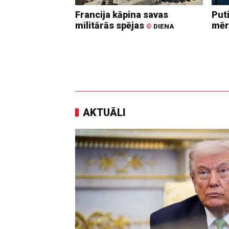
Francija kāpina savas
Put
militārās spējas
mēr
©
DIENA
AKTUĀLI