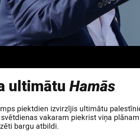
a ultimātu
Hamās
ps piektdien izvirzījis ultimātu palestī
 svētdienas vakaram piekrist viņa plānam
zēti bargu atbildi.