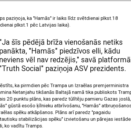
s paziņoja, ka "Hamās" ir laiks līdz svētdienai plkst.18
dienai plkst.1 pēc Latvijas laika).
"Ja šīs pēdējā brīža vienošanās netiks
panākta, "Hamās" piedzīvos elli, kādu
neviens vēl nav redzējis," savā platformā
"Truth Social" paziņoja ASV prezidents.
ēstīts, ka pirmdien pēc Trampa un Izraēlas premjerministra
mina Netanjahu tikšanās Baltajā namā tika publiskots Tram
tais 20 punktu plāns, kas paredz tūlītēju pamieru Gazas joslā,
ās" gūstā esošo ķīlnieku atbrīvošanu, "Hamās" atbruņošano
raēlas spēku atkāpšanos. Plāns arī paredz "pagaidu
tautisku stabilizācijas spēku" izvietošanu un pārejas iestād
di, ko vadītu Tramps.