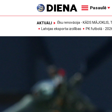
Pasaulē
Ēku renovācija - KĀDS MĀJOKLIS
AKTUĀLI
Latvijas eksporta izcilības
PK futbolā - 202