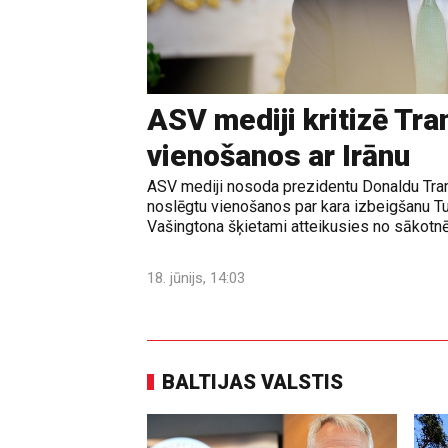
ASV mediji kritizē Tr
vienošanos ar Irānu
ASV mediji nosoda prezidentu Donaldu Tram
noslēgtu vienošanos par kara izbeigšanu T
Vašingtona šķietami atteikusies no sākotnē
18. jūnijs, 14:03
BALTIJAS VALSTIS