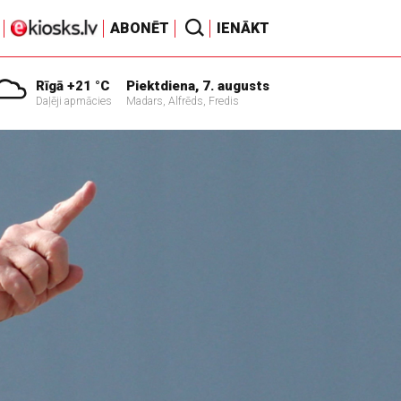
ABONĒT
IENĀKT
Rīgā +21 °C
Piektdiena, 7. augusts
Daļēji apmācies
Madars, Alfrēds, Fredis