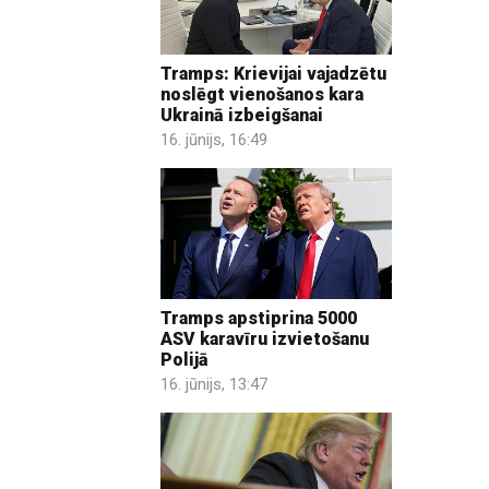
Tramps: Krievijai vajadzētu
noslēgt vienošanos kara
Ukrainā izbeigšanai
16. jūnijs, 16:49
Tramps apstiprina 5000
ASV karavīru izvietošanu
Polijā
16. jūnijs, 13:47