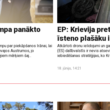
ampa panākto
EP: Krievija pre
īsteno plašāku 
pu par piekāpšanos Irānai, lai
Atkārtoti dronu ielidojumi un 
uvajos Austrumos, jo
(ES) dalībvalstīs ir nevis atsev
jiem mērķiem šaj...
iebiedēšanas stratēģijas, ko Krie
18. jūnijs, 14:21