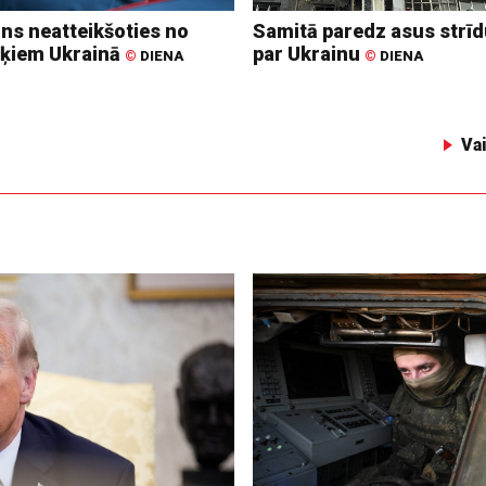
ins neatteikšoties no
Samitā paredz asus strī
ķiem Ukrainā
par Ukrainu
©
DIENA
©
DIENA
Va