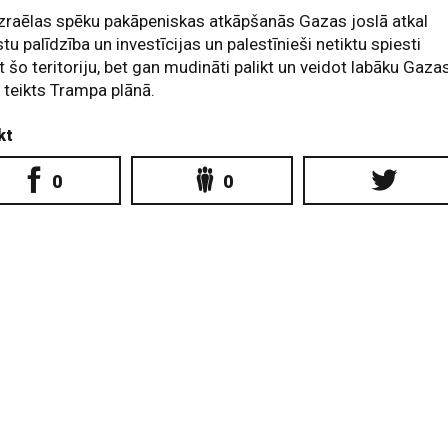
zraēlas spēku pakāpeniskas atkāpšanās Gazas joslā atkal
stu palīdzība un investīcijas un palestīnieši netiktu spiesti
t šo teritoriju, bet gan mudināti palikt un veidot labāku Gaza
, teikts Trampa plānā.
kt
0
0