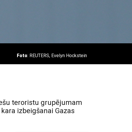
Foto
: REUTERS, Evelyn Hockstein
niešu teroristu grupējumam
 kara izbeigšanai Gazas