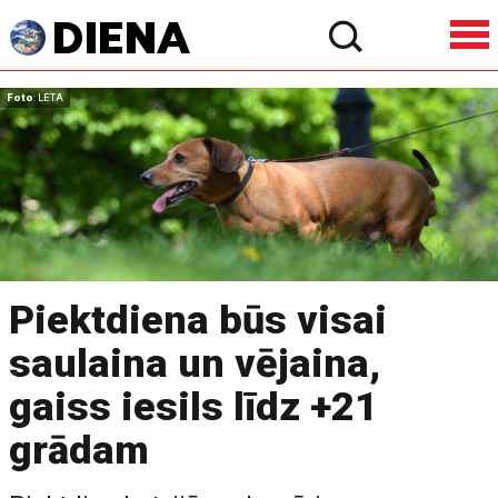
Foto
: LETA
Piektdiena būs visai
saulaina un vējaina,
gaiss iesils līdz +21
grādam