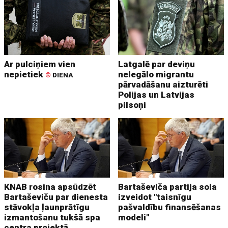
Ar pulciņiem vien
Latgalē par deviņu
nepietiek
nelegālo migrantu
©
DIENA
pārvadāšanu aizturēti
Polijas un Latvijas
pilsoņi
KNAB rosina apsūdzēt
Bartaševiča partija sola
Bartaševiču par dienesta
izveidot "taisnīgu
stāvokļa ļaunprātīgu
pašvaldību finansēšanas
izmantošanu tukšā spa
modeli"
centra projektā