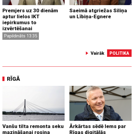
Premjers uz 30 dienām
Saeimā atgriežas Siliņa
aptur lielos IKT
un Lībiņa-Egnere
iepirkumus to
izvērtēšanai
Papildināts 13:35
Vairāk
POLITIKA
RĪGĀ
Vanšu tilta remonta seku
Ārkārtas sēdē lems par
mazināšanai rosina
Rīgas digitālās