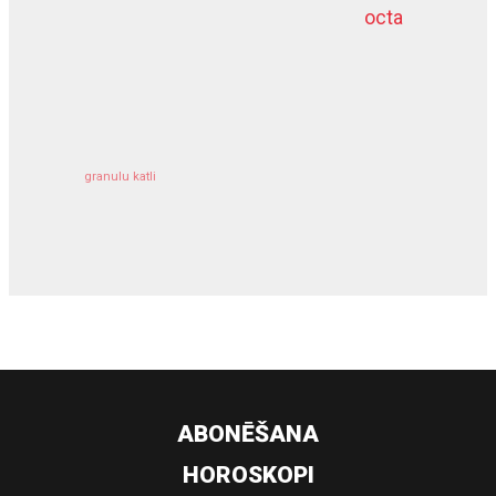
octa
dziļurbums
kravu apdrošināšana
granulu katli
siltumsūknis
ABONĒŠANA
HOROSKOPI