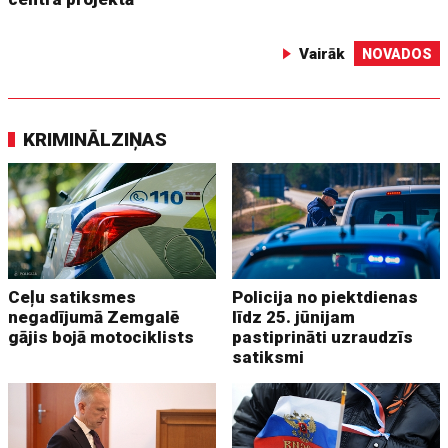
Vairāk
NOVADOS
KRIMINĀLZIŅAS
Ceļu satiksmes
Policija no piektdienas
negadījumā Zemgalē
līdz 25. jūnijam
gājis bojā motociklists
pastiprināti uzraudzīs
satiksmi