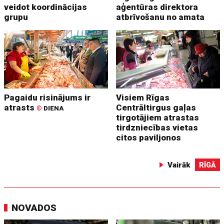
veidot koordinācijas
aģentūras direktora
grupu
atbrīvošanu no amata
Pagaidu risinājums ir
Visiem Rīgas
atrasts
Centrāltirgus gaļas
©
DIENA
tirgotājiem atrastas
tirdzniecības vietas
citos paviljonos
Vairāk
RĪGĀ
NOVADOS