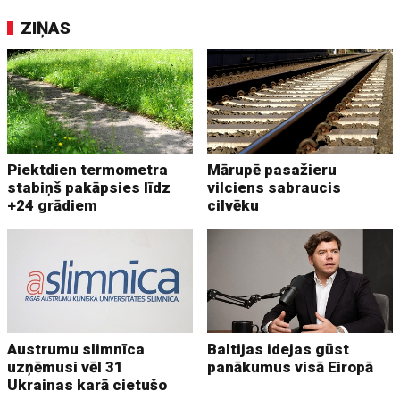
ZIŅAS
Piektdien termometra
Mārupē pasažieru
stabiņš pakāpsies līdz
vilciens sabraucis
+24 grādiem
cilvēku
Austrumu slimnīca
Baltijas idejas gūst
uzņēmusi vēl 31
panākumus visā Eiropā
Ukrainas karā cietušo