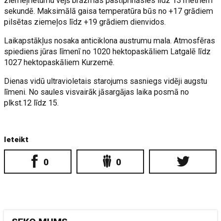
ziemeļrietumu vējš brāzmās pastiprināsies līdz 13 metriem
sekundē. Maksimālā gaisa temperatūra būs no +17 grādiem
pilsētas ziemeļos līdz +19 grādiem dienvidos.
Laikapstākļus nosaka anticiklona austrumu mala. Atmosfēras
spiediens jūras līmenī no 1020 hektopaskāliem Latgalē līdz
1027 hektopaskāliem Kurzemē.
Dienas vidū ultravioletais starojums sasniegs vidēji augstu
līmeni. No saules visvairāk jāsargājas laika posmā no
plkst.12 līdz 15.
Ieteikt
0
0