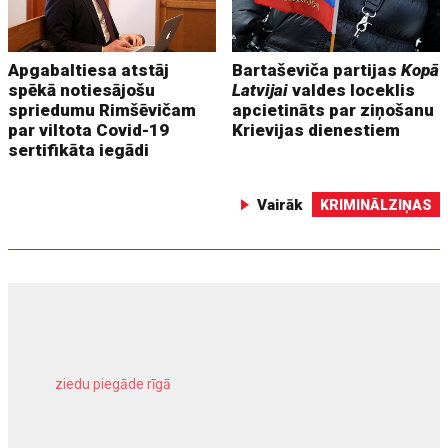
Apgabaltiesa atstāj
Bartaševiča partijas
Kopā
spēkā notiesājošu
Latvijai
valdes loceklis
spriedumu Rimšēvičam
apcietināts par ziņošanu
par viltota Covid-19
Krievijas dienestiem
sertifikāta iegādi
Vairāk
KRIMINĀLZIŅAS
ziedu piegāde rīgā
meliorācijas darbi