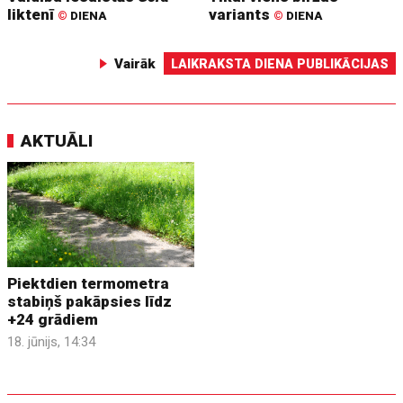
liktenī
variants
©
DIENA
©
DIENA
Vairāk
LAIKRAKSTA DIENA PUBLIKĀCIJAS
AKTUĀLI
Piektdien termometra
stabiņš pakāpsies līdz
+24 grādiem
18. jūnijs, 14:34