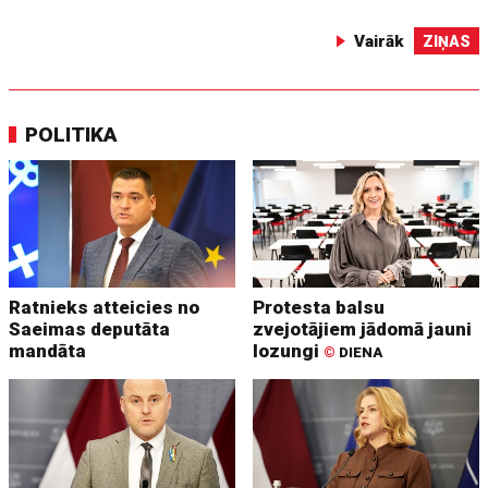
Vairāk
ZIŅAS
POLITIKA
Ratnieks atteicies no
Protesta balsu
Saeimas deputāta
zvejotājiem jādomā jauni
mandāta
lozungi
©
DIENA