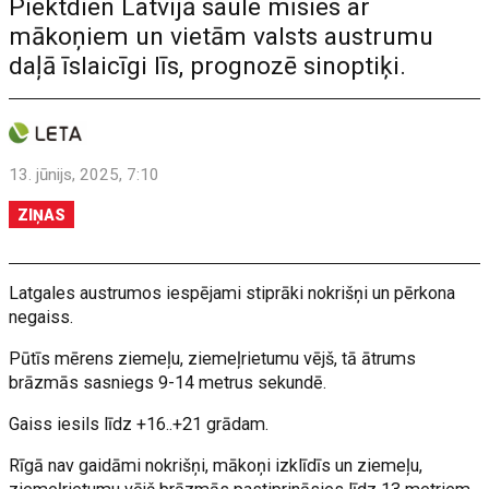
Piektdien Latvijā saule mīsies ar
mākoņiem un vietām valsts austrumu
daļā īslaicīgi līs, prognozē sinoptiķi.
13. jūnijs, 2025, 7:10
ZIŅAS
Latgales austrumos iespējami stiprāki nokrišņi un pērkona
negaiss.
Pūtīs mērens ziemeļu, ziemeļrietumu vējš, tā ātrums
brāzmās sasniegs 9-14 metrus sekundē.
Gaiss iesils līdz +16..+21 grādam.
Rīgā nav gaidāmi nokrišņi, mākoņi izklīdīs un ziemeļu,