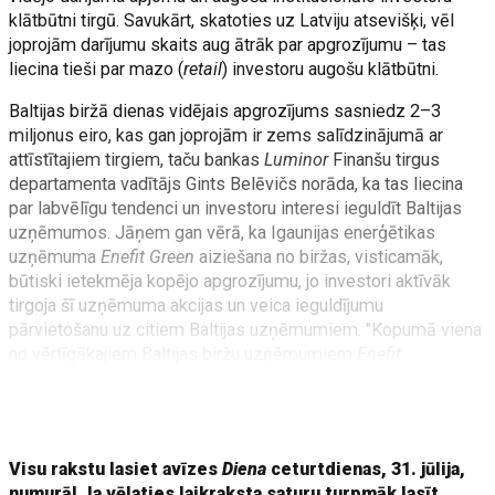
klātbūtni tirgū. Savukārt, skatoties uz Latviju atsevišķi, vēl
joprojām darījumu skaits aug ātrāk par apgrozījumu – tas
liecina tieši par mazo (
retail
) investoru augošu klātbūtni.
Baltijas biržā dienas vidējais apgrozījums sasniedz 2–3
miljonus eiro, kas gan joprojām ir zems salīdzinājumā ar
attīstītajiem tirgiem, taču bankas
Luminor
Finanšu tirgus
departamenta vadītājs Gints Belēvičs norāda, ka tas liecina
par labvēlīgu tendenci un investoru interesi ieguldīt Baltijas
uzņēmumos. Jāņem gan vērā, ka Igaunijas enerģētikas
uzņēmuma
Enefit Green
aiziešana no biržas, visticamāk,
būtiski ietekmēja kopējo apgrozījumu, jo investori aktīvāk
tirgoja šī uzņēmuma akcijas un veica ieguldījumu
pārvietošanu uz citiem Baltijas uzņēmumiem. "Kopumā viena
no vērtīgākajiem Baltijas biržu uzņēmumiem
Enefit
Green
aiziešana no publiskā tirgus nav pozitīvs signāls
Baltijas kapitāla tirgiem, jo mazina likviditāti un investoru
izvēles iespēja
Visu rakstu lasiet avīzes
Diena
ceturtdienas, 31. jūlija,
numurā! Ja vēlaties laikraksta saturu turpmāk lasīt