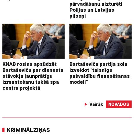
pārvadāšanu aizturēti
Polijas un Latvijas
pilsoņi
KNAB rosina apsūdzēt
Bartaševiča partija sola
Bartaševiču par dienesta
izveidot "taisnīgu
stāvokļa ļaunprātīgu
pašvaldību finansēšanas
izmantošanu tukšā spa
modeli"
centra projektā
Vairāk
NOVADOS
KRIMINĀLZIŅAS