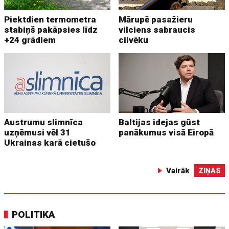
Piektdien termometra
Mārupē pasažieru
stabiņš pakāpsies līdz
vilciens sabraucis
+24 grādiem
cilvēku
Austrumu slimnīca
Baltijas idejas gūst
uzņēmusi vēl 31
panākumus visā Eiropā
Ukrainas karā cietušo
Vairāk
ZIŅAS
POLITIKA