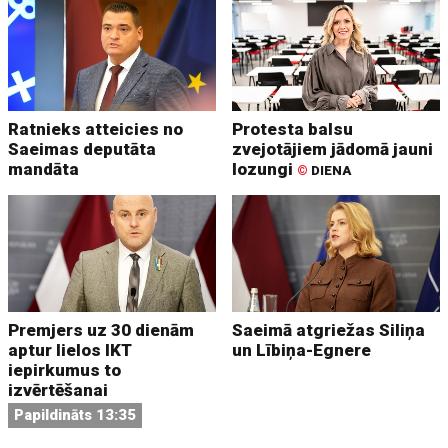
Ratnieks atteicies no
Protesta balsu
Saeimas deputāta
zvejotājiem jādomā jauni
mandāta
lozungi
©
DIENA
Premjers uz 30 dienām
Saeimā atgriežas Siliņa
aptur lielos IKT
un Lībiņa-Egnere
iepirkumus to
izvērtēšanai
Papildināts 13:35