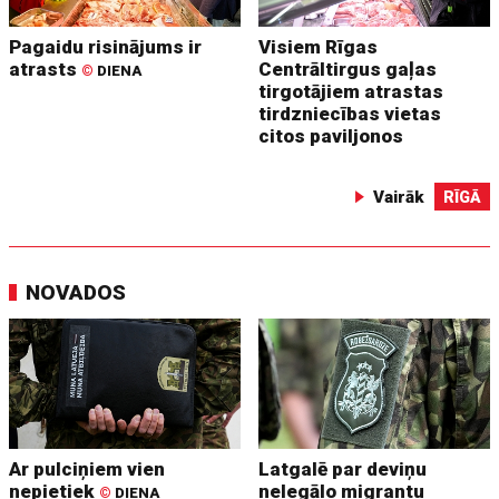
Pagaidu risinājums ir
Visiem Rīgas
atrasts
Centrāltirgus gaļas
©
DIENA
tirgotājiem atrastas
tirdzniecības vietas
citos paviljonos
Vairāk
RĪGĀ
NOVADOS
Ar pulciņiem vien
Latgalē par deviņu
nepietiek
nelegālo migrantu
©
DIENA