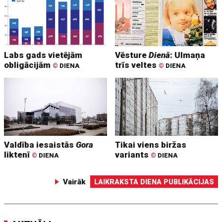
Labs gads vietējām
Vēsture
Dienā
: Ulmaņa
obligācijām
trīs veltes
©
DIENA
©
DIENA
Valdība iesaistās
Gora
Tikai viens biržas
liktenī
variants
©
DIENA
©
DIENA
Vairāk
LAIKRAKSTA DIENA PUBLIKĀCIJAS