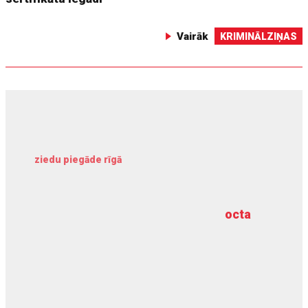
Vairāk
KRIMINĀLZIŅAS
ziedu piegāde rīgā
meliorācijas darbi
octa
dziļurbums
kravu apdrošināšana