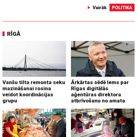
Vairāk
POLITIKA
RĪGĀ
Vanšu tilta remonta seku
Ārkārtas sēdē lems par
mazināšanai rosina
Rīgas digitālās
veidot koordinācijas
aģentūras direktora
grupu
atbrīvošanu no amata