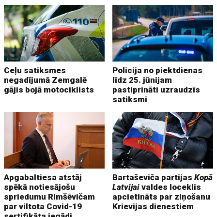
Ceļu satiksmes
Policija no piektdienas
negadījumā Zemgalē
līdz 25. jūnijam
gājis bojā motociklists
pastiprināti uzraudzīs
satiksmi
Apgabaltiesa atstāj
Bartaševiča partijas
Kopā
spēkā notiesājošu
Latvijai
valdes loceklis
spriedumu Rimšēvičam
apcietināts par ziņošanu
par viltota Covid-19
Krievijas dienestiem
sertifikāta iegādi