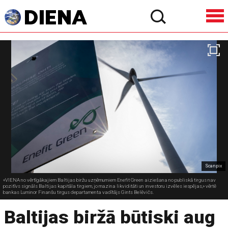
Scanpix
«VIENA no vērtīgākajiem Baltijas biržu uzņēmumiem Enefit Green aiziešana no publiskā tirgus nav
pozitīvs signāls Baltijas kapitāla tirgiem, jo mazina likviditāti un investoru izvēles iespējas,» vērtē
bankas Luminor Finanšu tirgus departamenta vadītājs Gints Belēvičs.
Baltijas biržā būtiski aug