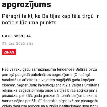
apgrozījums
Pāragri teikt, ka Baltijas kapitāla tirgū ir
noticis lūzuma punkts.
DACE SKREIJA
31. jūlijs, 2025, 9:23
ZIŅAS
Pēc vairāku gadu samazinājuma tendences Baltijas biržā
pirmajā pusgadā palielinājies apgrozījums (Oficiālajā
sarakstā un arī citos), tuvojoties pagājušā gada kopējam
ciparam.
Signet Bank
investīciju analītiķis Valters Smiltāns
rēķina, ka šāgada pirmajā pusē Baltijas biržā apgrozījums
pieaudzis par 45% gada griezumā, tomēr darījumu skaits
samazinājies par 6%. Šī dinamika signalizē par pieaugošu
vidējo darījuma apjomu un augošu institucionālo investoru