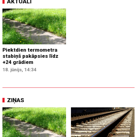
AKTUĀLI
Piektdien termometra
stabiņš pakāpsies līdz
+24 grādiem
18. jūnijs, 14:34
ZIŅAS