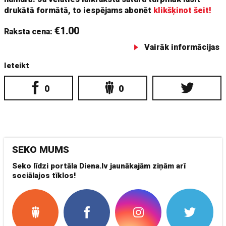
drukātā formātā, to iespējams abonēt
klikšķinot šeit!
€1.00
Raksta cena:
Vairāk informācijas
Ieteikt
0
0
SEKO MUMS
Seko līdzi portāla Diena.lv jaunākajām ziņām arī
sociālajos tīklos!