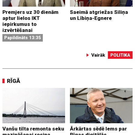
Premjers uz 30 dienām
Saeimā atgriežas Siliņa
aptur lielos IKT
un Lībiņa-Egnere
iepirkumus to
izvērtēšanai
Papildināts 13:35
Vairāk
POLITIKA
RĪGĀ
Vanšu tilta remonta seku
Ārkārtas sēdē lems par
mazināšanai rosina
Rīgas digitālās