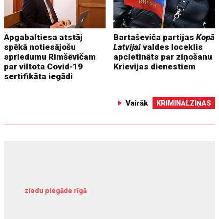
Apgabaltiesa atstāj
Bartaševiča partijas
Kopā
spēkā notiesājošu
Latvijai
valdes loceklis
spriedumu Rimšēvičam
apcietināts par ziņošanu
par viltota Covid-19
Krievijas dienestiem
sertifikāta iegādi
Vairāk
KRIMINĀLZIŅAS
ziedu piegāde rīgā
meliorācijas darbi