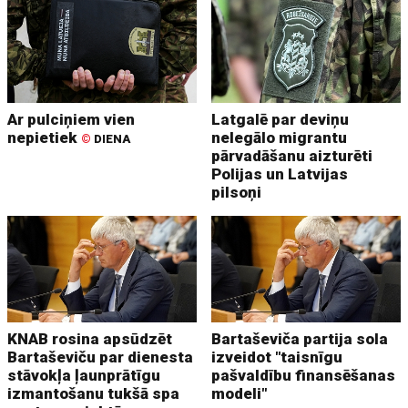
Ar pulciņiem vien
Latgalē par deviņu
nepietiek
nelegālo migrantu
©
DIENA
pārvadāšanu aizturēti
Polijas un Latvijas
pilsoņi
KNAB rosina apsūdzēt
Bartaševiča partija sola
Bartaševiču par dienesta
izveidot "taisnīgu
stāvokļa ļaunprātīgu
pašvaldību finansēšanas
izmantošanu tukšā spa
modeli"