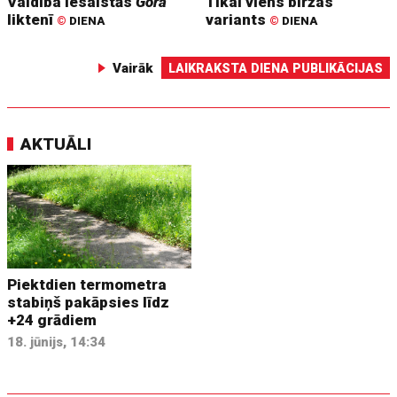
Valdība iesaistās
Gora
Tikai viens biržas
liktenī
variants
©
DIENA
©
DIENA
Vairāk
LAIKRAKSTA DIENA PUBLIKĀCIJAS
AKTUĀLI
Piektdien termometra
stabiņš pakāpsies līdz
+24 grādiem
18. jūnijs, 14:34