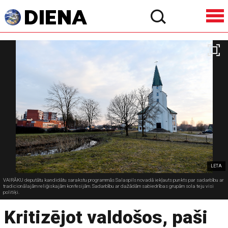
LETA
VAIRĀKU deputātu kandidātu sarakstu programmās Salaspils novadā iekļauts punkts par sadarbību ar
tradicionālajām reliģiskajām konfesijām. Sadarbību ar dažādām sabiedrības grupām sola teju visi
politiķi.
Kritizējot valdošos, paši