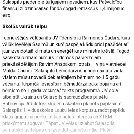
Salaspils pieder pie turīgajiem novadiem, kas Pašvaldību
finanšu izlīdzināšanas fondā šogad iemaksās 1,4 miljonus
eiro.
Skolās vairāk telpu
Iepriekšējās vēlēšanās JV līderis bija Raimonds Čudars, kuru
vēlāk ievēlēja Saeimā un kurš paspēja kādu brīdi pasēdēt arī
jaunizveidotajā klimata un enerģētikas ministra krēslā. Tagad
saraksta pirmais numurs ir domes pašreizējam
priekšsēdētājam Raivim Anspakam, otrais – viņa vietniecei
Maldai Caunei. "Salaspils bērnudārzos ir nodrošināta vieta
visiem mūsu novadā deklarētajiem bērniem no 1,5 gadu
vecuma. Turpmāk ieviesīsim bērnudārza pakalpojumu arī
bērniem no 1 gada vecuma," teikts programmā. JV sola
atbalstīt Ukrainu un Salaspils sadraudzības pilsētu
Bobrovicju. Atbilstoši skolēnu skaitam plānots paplašināt
Salaspils 1. vidusskolas Lauku ielas korpusu, radot papildu
klašu grupas un ierīkojot kabinetus interešu un STEM
priekšmetu apguvei. Tāpat JV vēlas uzlabot Salaspils
pamatskolas telpas un izveidot jauniešu māju. Plaši ir