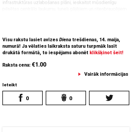
infrastruktūras uzlabošanas plāni, ieskaitot mūsdienīgu
pilsētas centrālo laukumu, tuneli gājējiem un riteņbraucējiem
zem dzelzceļa u. c. Plānots piesaistīt novadam inovatīvus
uzņēmumus un veicināt uzņēmējdarbības attīstību pie
Rail
Baltica
.
Visu rakstu lasiet avīzes
Diena
trešdienas, 14. maija,
numurā! Ja vēlaties laikraksta saturu turpmāk lasīt
drukātā formātā, to iespējams abonēt
klikšķinot šeit!
€1.00
Raksta cena:
Vairāk informācijas
Ieteikt
0
0