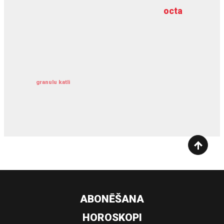
octa
dziļurbums
kravu apdrošināšana
granulu katli
siltumsūknis
ABONĒŠANA
HOROSKOPI