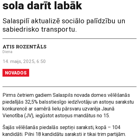
sola darīt labāk
Salaspilī aktualizē sociālo palīdzību un
sabiedrisko transportu.
ATIS ROZENTĀLS
Diena
14. maijs, 2025, 6:50
NOVADOS
Pirms četriem gadiem Salaspils novada domes vēlēšanās
piedalījās 32,5% balsstiesīgo iedzīvotāju un astoņu sarakstu
konkurencē ar samērā lielu pārsvaru uzvarēja Jaunā
Vienotība (JV), iegūstot astoņus mandātus no 15.
Šajās vēlēšanās piedalās septiņi saraksti, kopā – 104
kandidāti. Pilni 18 kandidātu saraksti ir tikai trim partijām.