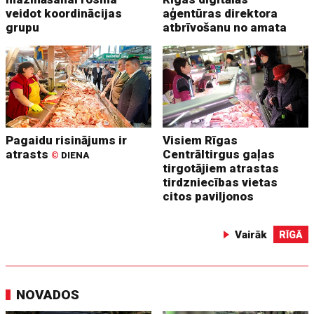
veidot koordinācijas
aģentūras direktora
grupu
atbrīvošanu no amata
Pagaidu risinājums ir
Visiem Rīgas
atrasts
Centrāltirgus gaļas
©
DIENA
tirgotājiem atrastas
tirdzniecības vietas
citos paviljonos
Vairāk
RĪGĀ
NOVADOS