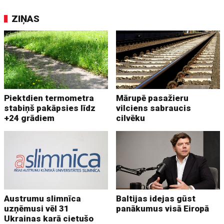
ZIŅAS
Piektdien termometra
Mārupē pasažieru
stabiņš pakāpsies līdz
vilciens sabraucis
+24 grādiem
cilvēku
Austrumu slimnīca
Baltijas idejas gūst
uzņēmusi vēl 31
panākumus visā Eiropā
Ukrainas karā cietušo