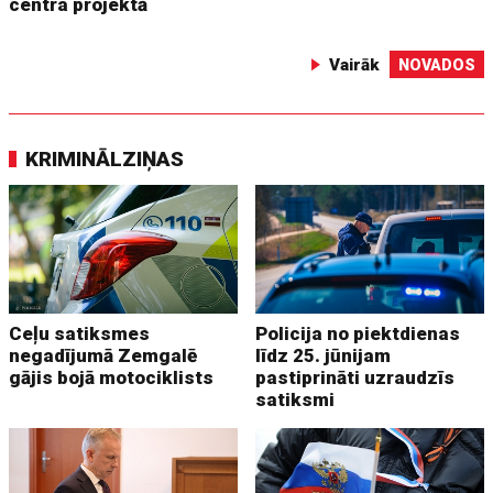
centra projektā
Vairāk
NOVADOS
KRIMINĀLZIŅAS
Ceļu satiksmes
Policija no piektdienas
negadījumā Zemgalē
līdz 25. jūnijam
gājis bojā motociklists
pastiprināti uzraudzīs
satiksmi