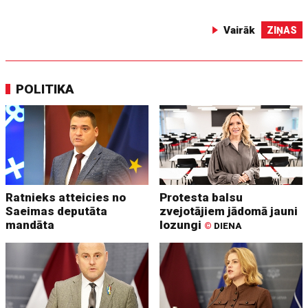
Vairāk
ZIŅAS
POLITIKA
Ratnieks atteicies no
Protesta balsu
Saeimas deputāta
zvejotājiem jādomā jauni
mandāta
lozungi
©
DIENA