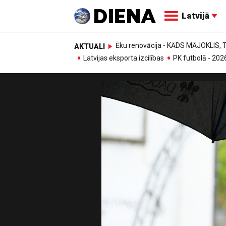
Latvijā
Ēku renovācija - KĀDS MĀJOKLIS
AKTUĀLI
Latvijas eksporta izcilības
PK futbolā - 202