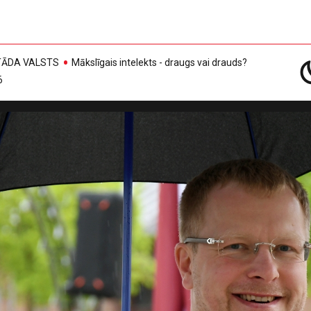
, TĀDA VALSTS
Mākslīgais intelekts - draugs vai drauds?
6