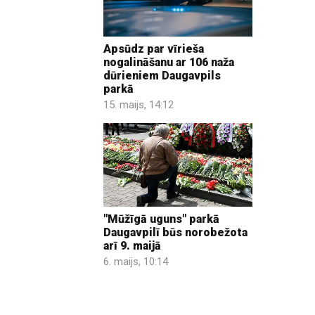
Apsūdz par vīrieša
nogalināšanu ar 106 naža
dūrieniem Daugavpils
parkā
15. maijs, 14:12
"Mūžīgā uguns" parkā
Daugavpilī būs norobežota
arī 9. maijā
6. maijs, 10:14