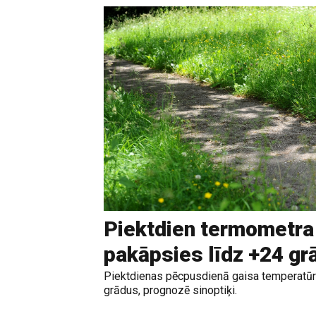
Piektdien termometra
pakāpsies līdz +24 g
Piektdienas pēcpusdienā gaisa temperatūr
grādus, prognozē sinoptiķi.