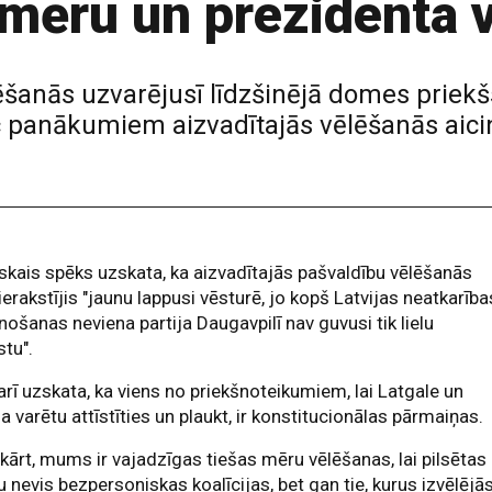
s mēru un prezidenta 
ēšanās uzvarējusī līdzšinējā domes priekš
pēc panākumiem aizvadītajās vēlēšanās aici
iskais spēks uzskata, ka aizvadītajās pašvaldību vēlēšanās
ierakstījis "jaunu lappusi vēsturē, jo kopš Latvijas neatkarība
nošanas neviena partija Daugavpilī nav guvusi tik lielu
stu".
arī uzskata, ka viens no priekšnoteikumiem, lai Latgale un
ja varētu attīstīties un plaukt, ir konstitucionālas pārmaiņas.
kārt, mums ir vajadzīgas tiešas mēru vēlēšanas, lai pilsētas
u nevis bezpersoniskas koalīcijas, bet gan tie, kurus izvēlējā