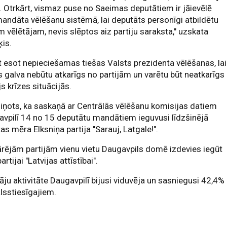
. Otrkārt, vismaz puse no Saeimas deputātiem ir jāievēlē
andāta vēlēšanu sistēmā, lai deputāts personīgi atbildētu
 vēlētājam, nevis slēptos aiz partiju saraksta," uzskata
ķis.
 esot nepieciešamas tiešas Valsts prezidenta vēlēšanas, lai
s galva nebūtu atkarīgs no partijām un varētu būt neatkarīgs
s krīzes situācijās.
iņots, ka saskaņā ar Centrālās vēlēšanu komisijas datiem
vpilī 14 no 15 deputātu mandātiem ieguvusi līdzšinējā
tas mēra Elksniņa partija "Sarauj, Latgale!".
rējām partijām vienu vietu Daugavpils domē izdevies iegūt
artijai "Latvijas attīstībai".
āju aktivitāte Daugavpilī bijusi viduvēja un sasniegusi 42,4%
lsstiesīgajiem.