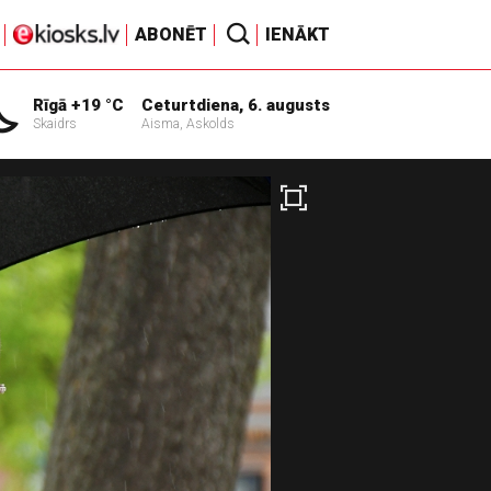
ABONĒT
IENĀKT
Rīgā +19 °C
Ceturtdiena, 6. augusts
Skaidrs
Aisma, Askolds