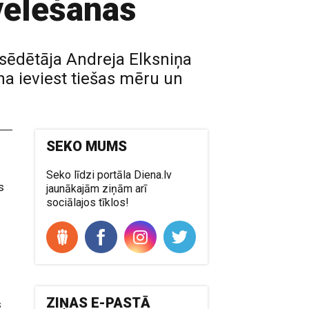
vēlēšanas
sēdētāja Andreja Elksniņa
na ieviest tiešas mēru un
SEKO MUMS
Seko līdzi portāla Diena.lv
s
jaunākajām ziņām arī
sociālajos tīklos!
ZIŅAS E-PASTĀ
s