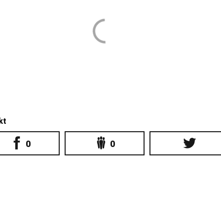
kt
0
0