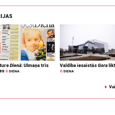
CIJAS
ture
Dienā
: Ulmaņa trīs
Valdība iesaistās
Gora
lik
tes
©
DIENA
©
DIENA
Va