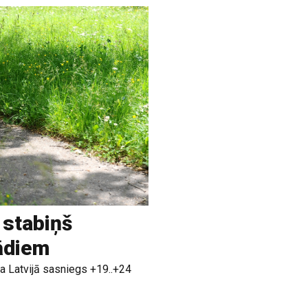
 stabiņš
rādiem
a Latvijā sasniegs +19..+24