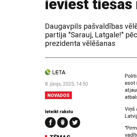
ieviest tieša
Daugavpils pašvaldības vēl
partija "Sarauj, Latgale!" 
prezidenta vēlēšanas
Polit
esot 
8. jūnijs, 2025, 14:50
atjau
NOVADOS
atbal
Viņš 
Ieteikt rakstu
Latvi
"Pirm
vadīt