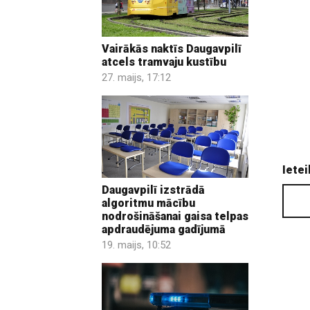
Vairākās naktīs Daugavpilī
atcels tramvaju kustību
27. maijs, 17:12
Ietei
Daugavpilī izstrādā
algoritmu mācību
nodrošināšanai gaisa telpas
apdraudējuma gadījumā
19. maijs, 10:52