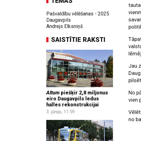
TĒMAS
tauta
vienm
Pašvaldību vēlēšanas - 2025
savam
Daugavpils
Andrejs Elksniņš
politi
SAISTĪTIE RAKSTI
Tāpat
valst
lēmēj
Jau z
Dauga
pilsē
No pā
Altum
piešķir 2,8 miljonus
eiro Daugavpils ledus
vien p
halles rekonstrukcijai
Vēlēt
3. jūnijs, 11:59
no ba