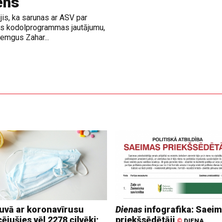
ens
jis, ka sarunas ar ASV par
nas kodolprogrammas jautājumu,
emgus Zahar...
tuvā ar koronavīrusu
Dienas
infografika: Saei
cējušies vēl 2278 cilvēki;
priekšsēdētāji
©
DIENA