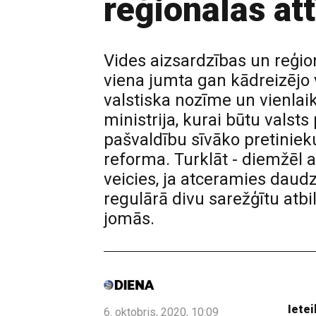
reģionālās att
Vides aizsardzības un reģio
viena jumta gan kādreizējo v
valstiska nozīme un vienlaik
ministrija, kurai būtu valst
pašvaldību sīvāko pretiniek
reforma. Turklāt - diemžēl a
veicies, ja atceramies daudz
regulārā divu sarežģītu atb
jomās.
Ietei
6. oktobris, 2020, 10:09