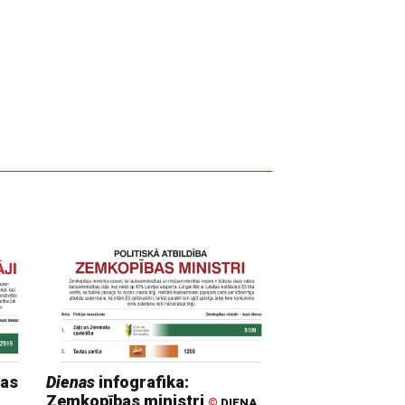
mas
Dienas
infografika:
Zemkopības ministri
©
DIENA