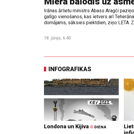
Miera balodis uz asm
Irānas ārlietu ministrs Abass Aragči paziņo
galīgo vienošanos, kas ietvers arī Teherā
domājams, sāksies piektdien, ziņo LETA. Z
18. jūnijs, 6:40
INFOGRAFIKAS
Londona un Kijiva
Lie
©
DIENA
infi