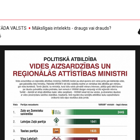
, TĀDA VALSTS
Mākslīgais intelekts - draugs vai drauds?
6