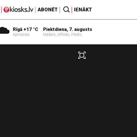
ABONĒT
IENĀKT
Rīgā +17 °C
Piektdiena, 7. augusts
Apmācies
Madars, Alfrēds, Fredis