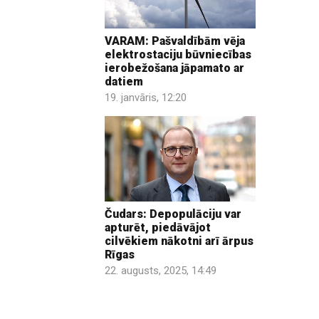
VARAM: Pašvaldībām vēja
elektrostaciju būvniecības
ierobežošana jāpamato ar
datiem
19. janvāris, 12:20
Čudars: Depopulāciju var
apturēt, piedāvājot
cilvēkiem nākotni arī ārpus
Rīgas
22. augusts, 2025, 14:49