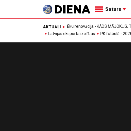
Saturs
Ēku renovācija - KĀDS MĀJOKLIS
AKTUĀLI
Latvijas eksporta izcilības
PK futbolā - 202