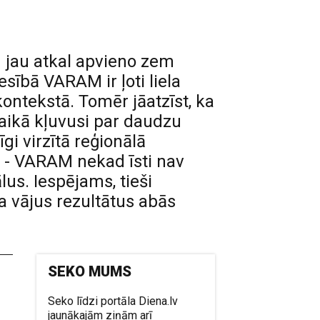
n jau atkal apvieno zem
esībā VARAM ir ļoti liela
kontekstā. Tomēr jāatzīst, ka
 laikā kļuvusi par daudzu
i virzītā reģionālā
nā - VARAM nekad īsti nav
us. Iespējams, tieši
a vājus rezultātus abās
SEKO MUMS
Seko līdzi portāla Diena.lv
jaunākajām ziņām arī