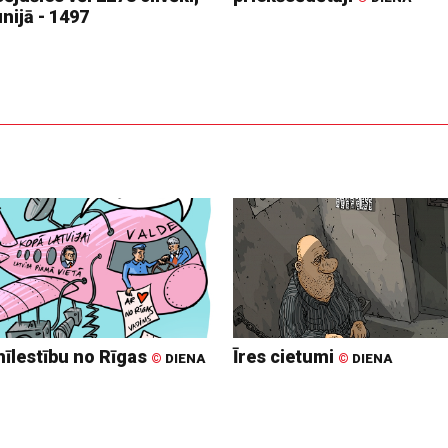
nijā - 1497
mīlestību no Rīgas
Īres cietumi
©
DIENA
©
DIENA