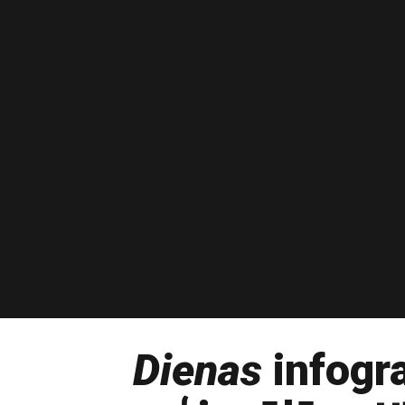
Dienas
infogra