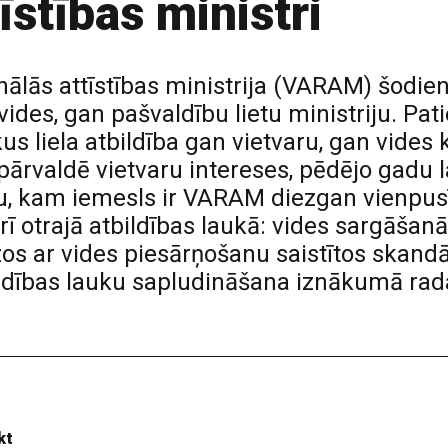
īstības ministri
nālās attīstības ministrija (VARAM) šodie
ides, gan pašvaldību lietu ministriju. Pati
us liela atbildība gan vietvaru, gan vides 
s pārvaldē vietvaru intereses, pēdējo gadu
u, kam iemesls ir VARAM diezgan vienpusīg
rī otrajā atbildības laukā: vides sargāša
os ar vides piesārņošanu saistītos skandāl
ildības lauku sapludināšana iznākumā rad
kt