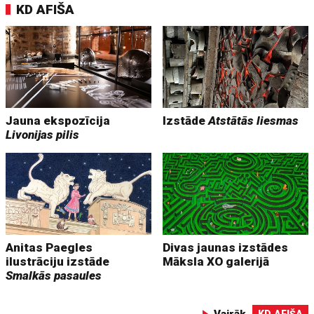
KD AFIŠA
Jauna ekspozīcija
Izstāde
Atstātās liesmas
Livonijas pilis
Anitas Paegles
Divas jaunas izstādes
ilustrāciju izstāde
Māksla XO galerijā
Smalkās pasaules
Vairāk
KD AFIŠA