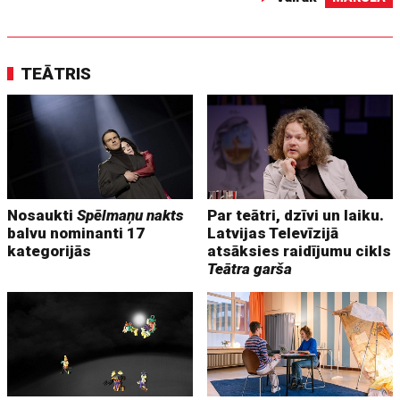
TEĀTRIS
Nosaukti
Spēlmaņu nakts
Par teātri, dzīvi un laiku.
balvu nominanti 17
Latvijas Televīzijā
kategorijās
atsāksies raidījumu cikls
Teātra garša