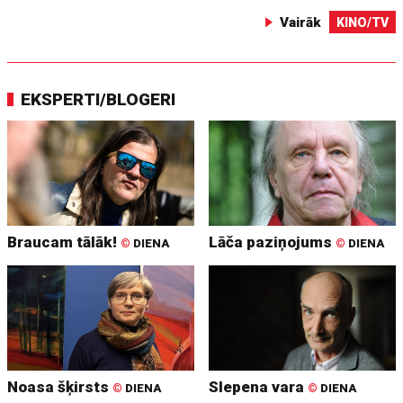
Vairāk
KINO/TV
EKSPERTI/BLOGERI
Braucam tālāk!
Lāča paziņojums
©
DIENA
©
DIENA
Noasa šķirsts
Slepena vara
©
DIENA
©
DIENA