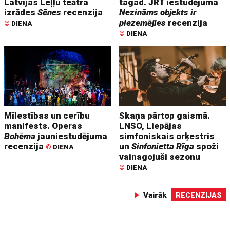
Latvijas Leļļu teātra
tagad. JRT iestudējuma
izrādes
Sēnes
recenzija
Nezināms objekts ir
piezemējies
recenzija
©
DIENA
©
DIENA
Mīlestības un cerību
Skaņa pārtop gaismā.
manifests. Operas
LNSO, Liepājas
Bohēma
jauniestudējuma
simfoniskais orķestris
recenzija
un
Sinfonietta Rīga
spoži
©
DIENA
vainagojuši sezonu
©
DIENA
Vairāk
RECENZIJAS