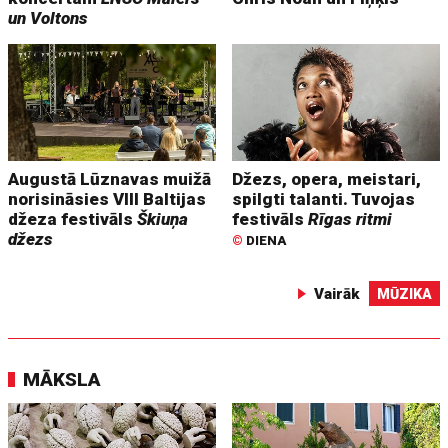
un Voltons
Augustā Lūznavas muižā
Džezs, opera, meistari,
norisināsies VIII Baltijas
spilgti talanti. Tuvojas
džeza festivāls
Škiuņa
festivāls
Rīgas ritmi
džezs
©
DIENA
Vairāk
MŪZIKA
MĀKSLA