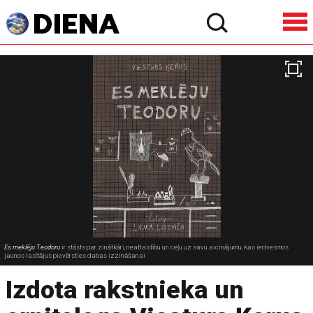
Es meklēju Teodoru
ir stāsts par zinātkāri, neatlaidību un ceļu uz savu aicinājumu, kas iedvesmos
jaunos lasītājus pievērsties dabas izzināšanai
Izdota rakstnieka un