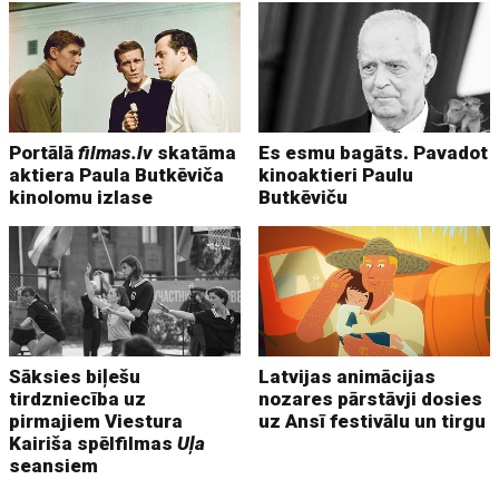
Portālā
filmas.lv
skatāma
Es esmu bagāts. Pavadot
aktiera Paula Butkēviča
kinoaktieri Paulu
kinolomu izlase
Butkēviču
Sāksies biļešu
Latvijas animācijas
tirdzniecība uz
nozares pārstāvji dosies
pirmajiem Viestura
uz Ansī festivālu un tirgu
Kairiša spēlfilmas
Uļa
seansiem