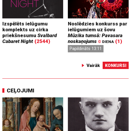
Izspēlēts ielūgumu
Noslēdzies konkurss par
komplekts uz cirka
ielūgumiem uz šovu
priekšnesumu
Svalbard
Mūzika tumsā: Pavasara
Cabaret Night
(2544)
noskaņojums
(1)
©
DIENA
Papildināts 13:11
Vairāk
KONKURSI
CEĻOJUMI