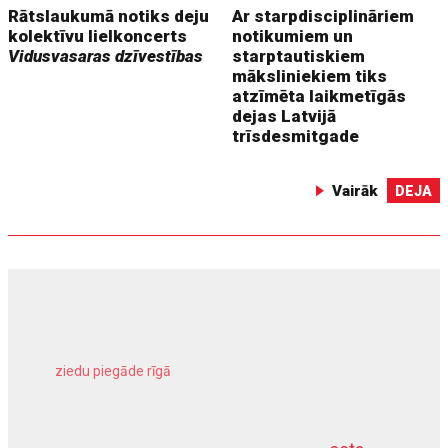
Rātslaukumā notiks deju
Ar starpdisciplināriem
kolektīvu lielkoncerts
notikumiem un
Vidusvasaras dzīvestības
starptautiskiem
māksliniekiem tiks
atzīmēta laikmetīgās
dejas Latvijā
trīsdesmitgade
Vairāk
DEJA
ziedu piegāde rīgā
meliorācijas darbi