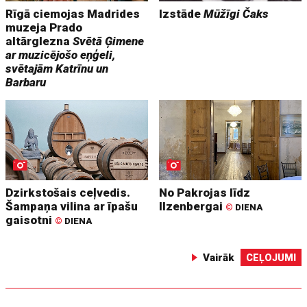
Rīgā ciemojas Madrides
Izstāde
Mūžīgi Čaks
muzeja Prado
altārglezna
Svētā Ģimene
ar muzicējošo eņģeli,
svētajām Katrīnu un
Barbaru
Dzirkstošais ceļvedis.
No Pakrojas līdz
Šampaņa vilina ar īpašu
Ilzenbergai
©
DIENA
gaisotni
©
DIENA
Vairāk
CEĻOJUMI