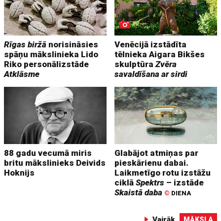
Rīgas biržā
norisināsies
Venēcijā izstādīta
spāņu mākslinieka Lido
tēlnieka Aigara Bikšes
Riko personālizstāde
skulptūra
Zvēra
Atklāsme
savaldīšana ar sirdi
88 gadu vecumā miris
Glabājot atmiņas par
britu mākslinieks Deivids
pieskārienu dabai.
Hoknijs
Laikmetīgo rotu izstāžu
ciklā
Spektrs
– izstāde
Skaistā daba
©
DIENA
Vairāk
MĀKSLA