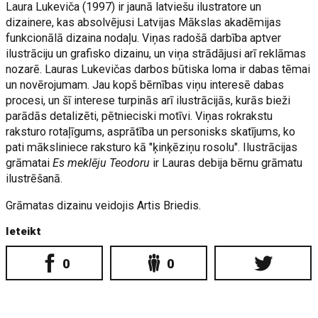
Laura Lukeviča (1997) ir jaunā latviešu ilustratore un
dizainere, kas absolvējusi Latvijas Mākslas akadēmijas
funkcionālā dizaina nodaļu. Viņas radošā darbība aptver
ilustrāciju un grafisko dizainu, un viņa strādājusi arī reklāmas
nozarē. Lauras Lukevičas darbos būtiska loma ir dabas tēmai
un novērojumam. Jau kopš bērnības viņu interesē dabas
procesi, un šī interese turpinās arī ilustrācijās, kurās bieži
parādās detalizēti, pētnieciski motīvi. Viņas rokrakstu
raksturo rotaļīgums, asprātība un personisks skatījums, ko
pati māksliniece raksturo kā "ķinķēziņu rosolu". Ilustrācijas
grāmatai
Es meklēju Teodoru
ir Lauras debija bērnu grāmatu
ilustrēšanā.
Grāmatas dizainu veidojis Artis Briedis.
Ieteikt
0
0