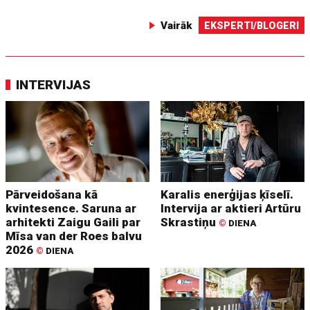
Vairāk
EKSPERTI/BLOGERI
INTERVIJAS
Pārveidošana kā
Karalis enerģijas ķīselī.
kvintesence. Saruna ar
Intervija ar aktieri Artūru
arhitekti Zaigu Gaili par
Skrastiņu
©
DIENA
Mīsa van der Roes balvu
2026
©
DIENA