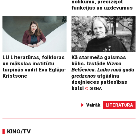
nolikumu, precizējot
funkcijas un uzdevumus
LU Literatūras, folkloras
Kā starmeša gaismas
un mākslas institūtu
kūlis. Izstāde
Vizma
turpinās vadīt Eva Eglāja-
Belševica. Laiks runā gadu
Kristsone
gredzenos
atgādina
dzejnieces patiesības
balsi
©
DIENA
Vairāk
LITERATŪRA
KINO/TV