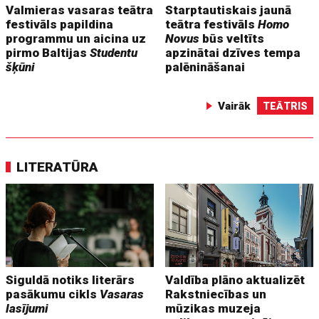
Valmieras vasaras teātra
Starptautiskais jaunā
festivāls papildina
teātra festivāls
Homo
programmu un aicina uz
Novus
būs veltīts
pirmo Baltijas
Studentu
apzinātai dzīves tempa
šķūni
palēnināšanai
Vairāk
TEĀTRIS
LITERATŪRA
Siguldā notiks literārs
Valdība plāno aktualizēt
pasākumu cikls
Vasaras
Rakstniecības un
lasījumi
mūzikas muzeja