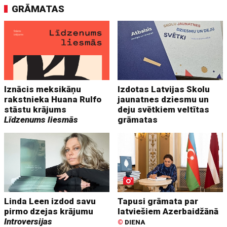
GRĀMATAS
Iznācis meksikāņu
Izdotas Latvijas Skolu
rakstnieka Huana Rulfo
jaunatnes dziesmu un
stāstu krājums
deju svētkiem veltītas
Līdzenums liesmās
grāmatas
Linda Leen izdod savu
Tapusi grāmata par
pirmo dzejas krājumu
latviešiem Azerbaidžānā
Introversijas
©
DIENA