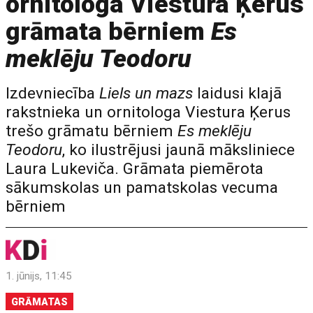
ornitologa Viestura Ķerus
grāmata bērniem
Es
meklēju Teodoru
Izdevniecība
Liels un mazs
laidusi klajā
rakstnieka un ornitologa Viestura Ķerus
trešo grāmatu bērniem
Es meklēju
Teodoru
, ko ilustrējusi jaunā māksliniece
Laura Lukeviča. Grāmata piemērota
sākumskolas un pamatskolas vecuma
bērniem
1. jūnijs, 11:45
GRĀMATAS