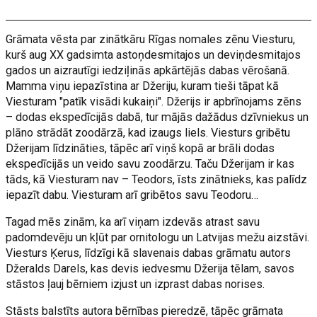
Grāmata vēsta par zinātkāru Rīgas nomales zēnu Viesturu,
kurš aug XX gadsimta astoņdesmitajos un deviņdesmitajos
gados un aizrautīgi iedziļinās apkārtējās dabas vērošanā.
Mamma viņu iepazīstina ar Džeriju, kuram tieši tāpat kā
Viesturam "patīk visādi kukaiņi". Džerijs ir apbrīnojams zēns
– dodas ekspedīcijās dabā, tur mājās dažādus dzīvniekus un
plāno strādāt zoodārzā, kad izaugs liels. Viesturs gribētu
Džerijam līdzināties, tāpēc arī viņš kopā ar brāli dodas
ekspedīcijās un veido savu zoodārzu. Taču Džerijam ir kas
tāds, kā Viesturam nav – Teodors, īsts zinātnieks, kas palīdz
iepazīt dabu. Viesturam arī gribētos savu Teodoru…
Tagad mēs zinām, ka arī viņam izdevās atrast savu
padomdevēju un kļūt par ornitologu un Latvijas mežu aizstāvi.
Viesturs Ķerus, līdzīgi kā slavenais dabas grāmatu autors
Džeralds Darels, kas devis iedvesmu Džerija tēlam, savos
stāstos ļauj bērniem izjust un izprast dabas norises.
Stāsts balstīts autora bērnības pieredzē, tāpēc grāmata