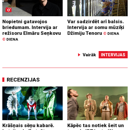
Nopietni gatavojos
Var sadzirdēt arī balsis.
briedumam. Intervija ar
Intervija ar somu mūziķi
režisoru Elmāru Seņkovu
Džimiju Tenoru
©
DIENA
©
DIENA
Vairāk
INTERVIJAS
RECENZIJAS
Krāšņais sēņu kabarē.
Kāpēc tas notiek šeit un