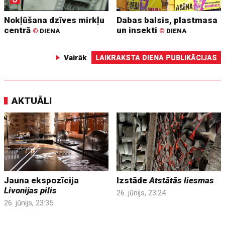
Nokļūšana dzīves mirkļu
Dabas balsis, plastmasa
centrā
un insekti
©
DIENA
©
DIENA
Vairāk
LAIKRAKSTA DIENA PUBLIKĀCIJAS
AKTUĀLI
Jauna ekspozīcija
Izstāde
Atstātās liesmas
Livonijas pilis
26. jūnijs, 23:24
26. jūnijs, 23:35