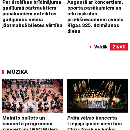
Par drošības brīdinājuma
Augustā ar koncertiem,
gadījumā pārtrauktiem
sporta pasākumiem un
pasākumiem noteiktos
ielu mākslas
gadījumos nebūs
priekšnesumiem svinēs
jāatmaksā biļetes vērtība
Rīgas 825. dzimšanas
dienu
Vairāk
ZIŅAS
MŪZIKA
Mainīts solists un
Prāta vētras
koncerta
koncerta programma
Liepājā īpašie viesi būs
koncertam
LNSO Mālers
Chris Noah un Fiņķis