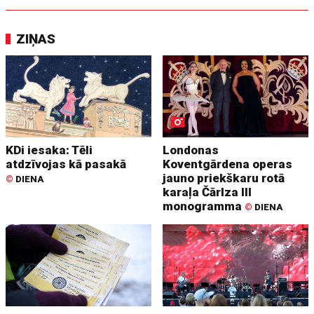
ZIŅAS
KDi iesaka: Tēli
Londonas
atdzīvojas kā pasakā
Koventgārdena operas
jauno priekškaru rotā
©
DIENA
karaļa Čārlza III
monogramma
©
DIENA