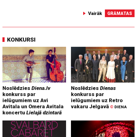
Vairāk
GRĀMATAS
KONKURSI
Noslēdzies
Diena.lv
Noslēdzies
Dienas
konkurss par
konkurss par
ielūgumiem uz Avi
ielūgumiem uz Retro
Avitala un Omera Avitala
vakaru Jelgavā
©
DIENA
koncertu
Lielajā dzintarā