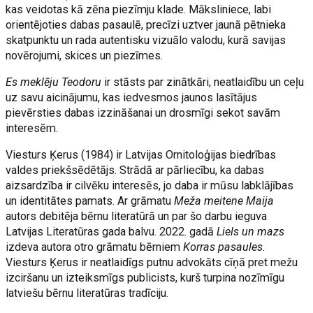
kas veidotas kā zēna piezīmju klade. Māksliniece, labi
orientējoties dabas pasaulē, precīzi uztver jaunā pētnieka
skatpunktu un rada autentisku vizuālo valodu, kurā savijas
novērojumi, skices un piezīmes.
Es meklēju Teodoru
ir stāsts par zinātkāri, neatlaidību un ceļu
uz savu aicinājumu, kas iedvesmos jaunos lasītājus
pievērsties dabas izzināšanai un drosmīgi sekot savām
interesēm.
Viesturs Ķerus (1984) ir Latvijas Ornitoloģijas biedrības
valdes priekšsēdētājs. Strādā ar pārliecību, ka dabas
aizsardzība ir cilvēku interesēs, jo daba ir mūsu labklājības
un identitātes pamats. Ar grāmatu
Meža meitene Maija
autors debitēja bērnu literatūrā un par šo darbu ieguva
Latvijas Literatūras gada balvu. 2022. gadā
Liels un mazs
izdeva autora otro grāmatu bērniem
Korras pasaules
.
Viesturs Ķerus ir neatlaidīgs putnu advokāts cīņā pret mežu
izciršanu un izteiksmīgs publicists, kurš turpina nozīmīgu
latviešu bērnu literatūras tradīciju.