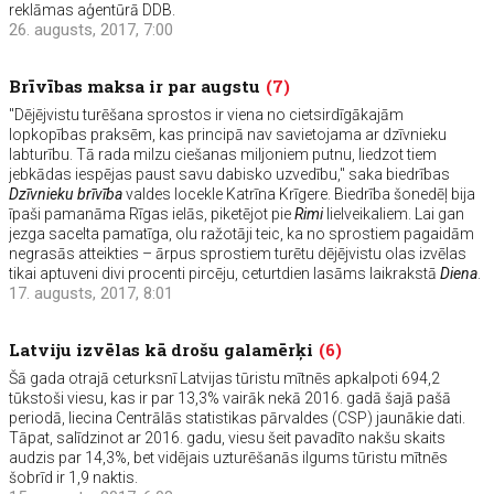
reklāmas aģentūrā DDB.
26. augusts, 2017, 7:00
Brīvības maksa ir par augstu
(7)
"Dējējvistu turēšana sprostos ir viena no cietsirdīgākajām
lopkopības praksēm, kas principā nav savietojama ar dzīvnieku
labturību. Tā rada milzu ciešanas miljoniem putnu, liedzot tiem
jebkādas iespējas paust savu dabisko uzvedību," saka biedrības
Dzīvnieku brīvība
valdes locekle Katrīna Krīgere. Biedrība šonedēļ bija
īpaši pamanāma Rīgas ielās, piketējot pie
Rimi
lielveikaliem. Lai gan
jezga sacelta pamatīga, olu ražotāji teic, ka no sprostiem pagaidām
negrasās atteikties – ārpus sprostiem turētu dējējvistu olas izvēlas
tikai aptuveni divi procenti pircēju, ceturtdien lasāms laikrakstā
Diena
.
17. augusts, 2017, 8:01
Latviju izvēlas kā drošu galamērķi
(6)
Šā gada otrajā ceturksnī Latvijas tūristu mītnēs apkalpoti 694,2
tūkstoši viesu, kas ir par 13,3% vairāk nekā 2016. gadā šajā pašā
periodā, liecina Centrālās statistikas pārvaldes (CSP) jaunākie dati.
Tāpat, salīdzinot ar 2016. gadu, viesu šeit pavadīto nakšu skaits
audzis par 14,3%, bet vidējais uzturēšanās ilgums tūristu mītnēs
šobrīd ir 1,9 naktis.