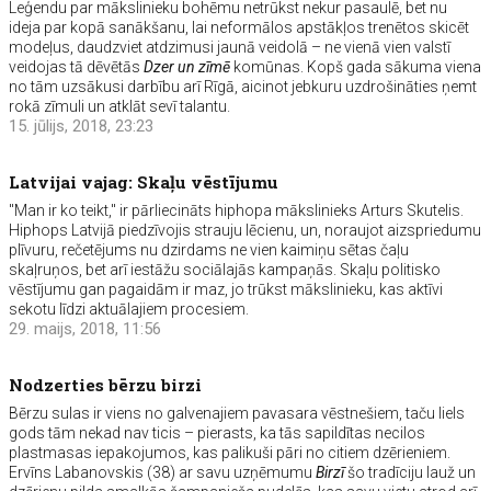
Leģendu par mākslinieku bohēmu netrūkst nekur pasaulē, bet nu
ideja par kopā sanākšanu, lai neformālos apstākļos trenētos skicēt
modeļus, daudzviet atdzimusi jaunā veidolā – ne vienā vien valstī
veidojas tā dēvētās
Dzer un zīmē
komūnas. Kopš gada sākuma viena
no tām uzsākusi darbību arī Rīgā, aicinot jebkuru uzdrošināties ņemt
rokā zīmuli un atklāt sevī talantu.
15. jūlijs, 2018, 23:23
Latvijai vajag: Skaļu vēstījumu
"Man ir ko teikt," ir pārliecināts hiphopa mākslinieks Arturs Skutelis.
Hiphops Latvijā piedzīvojis strauju lēcienu, un, noraujot aizspriedumu
plīvuru, rečetējums nu dzirdams ne vien kaimiņu sētas čaļu
skaļruņos, bet arī iestāžu sociālajās kampaņās. Skaļu politisko
vēstījumu gan pagaidām ir maz, jo trūkst mākslinieku, kas aktīvi
sekotu līdzi aktuālajiem procesiem.
29. maijs, 2018, 11:56
Nodzerties bērzu birzi
Bērzu sulas ir viens no galvenajiem pavasara vēstnešiem, taču liels
gods tām nekad nav ticis – pierasts, ka tās sapildītas necilos
plastmasas iepakojumos, kas palikuši pāri no citiem dzērieniem.
Ervīns Labanovskis (38) ar savu uzņēmumu
Birzī
šo tradīciju lauž un