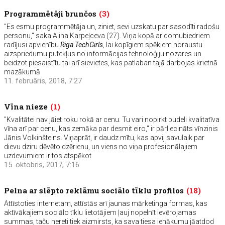
Programmētāji brunčos
(3)
"Es esmu programmētāja un, ziniet, sevi uzskatu par sasodīti radošu
personu," saka Alina Karpeļceva (27). Viņa kopā ar domubiedriem
radījusi apvienību
Riga TechGirls
, lai kopīgiem spēkiem noraustu
aizspriedumu putekļus no informācijas tehnoloģiju nozares un
beidzot piesaistītu tai arī sievietes, kas patlaban tajā darbojas krietnā
mazākumā
11. februāris, 2018, 7:27
Vīna nieze
(1)
"Kvalitātei nav jāiet roku rokā ar cenu. Tu vari nopirkt pudeli kvalitatīva
vīna arī par cenu, kas zemāka par desmit eiro," ir pārliecināts vīnzinis
Jānis Volkinšteins. Viņaprāt, ir daudz mītu, kas apvij savulaik par
dievu dziru dēvēto dzērienu, un viens no viņa profesionālajiem
uzdevumiem ir tos atspēkot
15. oktobris, 2017, 7:16
Pelna ar slēpto reklāmu sociālo tīklu profilos
(18)
Attīstoties internetam, attīstās arī jaunas mārketinga formas, kas
aktīvākajiem sociālo tīklu lietotājiem ļauj nopelnīt ievērojamas
summas, taču nereti tiek aizmirsts, ka sava tiesa ienākumu jāatdod