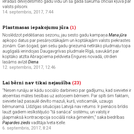
ieradās deviņdesmito gadu vidū un šā gada sākumā oficiāli kļuva par
valsts pilsoni.
14. septembris, 2017, 7:44
Plastmasas iepakojumu jūra
(1)
Noslēdzot peldēšanas sezonu, jau sesto gadu kampaņa
Mana jūra
apkopo datus par piesārņotākajām un koptākajām valsts piekrastes
zonām. Gan šogad, gan sešu gadu griezumā netīrāko pludmaļu topa
augšgalā ierindojas Daugavgrīvas pludmale Rīgā, savukārt par
koptāko atzīta Abragciema peldvieta Engures novadā, otrdien
lasāms avīzē
Diena
.
12. septembris, 2017, 12:46
Lai bērni nav tikai nejaušība
(23)
"Nesen runāju ar kādu sociālo darbinieci par gadījumu, kad sievietei ir
atņemtas mātes tiesības uz astoņiem bērniem. Par spīti šim faktam,
sieviete laiž pasaulē devīto mazuli, kurš, visticamāk, uzaugs
bērnunamā. Līdzīgas situācijas Latvijā nav retums. Ir pienācis brīdis
lauzt gadiem iesīkstējušo "tā sanāca" sistēmu, un valstij ir
jāapmaksā kontracepcija sociālā riska ģimenēm," saka biedrības
Papardes zieds
vadītāja Iveta Ķelle.
6. septembris, 2017, 8:24