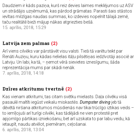
Daudziem ir kāds paziņa, kurš reiz devies laimes meklējumos uz ASV
un strādājis uzņēmumā, kas pārdod grāmatas. Parasti šais stāstos
ievītas milzīgas naudas summas, ko izdevies nopelnīt tālajā zemē,
taču realitātē bieži mājup nākas atgriezties bešā.
15. aprīlis, 2018, 15:29
Latvija zem palmas
(2)
Arī viens cilvēks var pārstāvēt visu valsti. Tieši tā varētu teikt par
Renāti Auziņu, kuru kādas nelielas itāļu pilsētiņas iedzīvotāji asociē ar
Latviju. Un labi, ka tā, – ņemot vērā sievietes iznesīgumu, šāda
reprezentācija mums par skādi nenāk.
7. aprīlis, 2018, 14:18
Dzīres atkritumu tvertnē
(2)
Kas vienam atkritumi, tas citam svētku mielasts. Daļa cilvēku visā
pasaulē maltīti iegūst veikalu miskastēs.
Dumpster diving
jeb tā
dēvētā niršana atkritumos mūsdienās nav tikai trūcīgo iztikas veids –
to iemīļojuši arī turīgi cilvēki, kas tādējādi ne vien protestē pret
apjomīgo pārtikas izniekošanu, bet arī uzskata to par labu veidu, kā
ietaupīt, naudu atvēlot, piemēram, ceļošanai.
6. aprīlis, 2018, 13:04