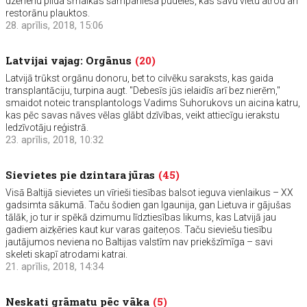
dzērienu pilda smalkās šampanieša pudelēs, kas savu vietu atrod arī
restorānu plauktos.
28. aprīlis, 2018, 15:06
Latvijai vajag: Orgānus
(20)
Latvijā trūkst orgānu donoru, bet to cilvēku saraksts, kas gaida
transplantāciju, turpina augt. "Debesīs jūs ielaidīs arī bez nierēm,"
smaidot noteic transplantologs Vadims Suhorukovs un aicina katru,
kas pēc savas nāves vēlas glābt dzīvības, veikt attiecīgu ierakstu
Iedzīvotāju reģistrā.
23. aprīlis, 2018, 10:32
Sievietes pie dzintara jūras
(45)
Visā Baltijā sievietes un vīrieši tiesības balsot ieguva vienlaikus – XX
gadsimta sākumā. Taču šodien gan Igaunija, gan Lietuva ir gājušas
tālāk, jo tur ir spēkā dzimumu līdztiesības likums, kas Latvijā jau
gadiem aizķēries kaut kur varas gaiteņos. Taču sieviešu tiesību
jautājumos neviena no Baltijas valstīm nav priekšzīmīga – savi
skeleti skapī atrodami katrai.
21. aprīlis, 2018, 14:34
Neskati grāmatu pēc vāka
(5)