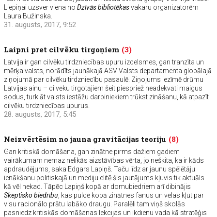
Liepiņai uzsver viena no
Dzīvās bibliotēkas
vakaru organizatorēm
Laura Bužinska.
31. augusts, 2017, 9:52
Laipni pret cilvēku tirgoņiem
(3)
Latvija ir gan cilvēku tirdzniecības upuru izcelsmes, gan tranzīta un
mērķa valsts, norādīts jaunākajā ASV Valsts departamenta globālajā
ziņojumā par cilvēku tirdzniecību pasaulē. Ziņojums iezīmē drūmu
Latvijas ainu – cilvēku tirgotājiem šeit piespriež neadekvāti maigus
sodus, turklāt valsts iestāžu darbiniekiem trūkst zināšanu, kā atpazīt
cilvēku tirdzniecības upurus.
28. augusts, 2017, 5:45
Neizvērtēsim no jauna gravitācijas teoriju
(8)
Gan kritiskā domāšana, gan zinātne pirms dažiem gadiem
vairākumam nemaz nelikās aizstāvības vērta, jo nešķita, ka ir kāds
apdraudējums, saka Edgars Lapiņš. Taču līdz ar jaunu spēlētāju
ienākšanu politiskajā un mediju elitē šis jautājums kļuvis tik aktuāls
kā vēl nekad. Tāpēc Lapiņš kopā ar domubiedriem arī dibinājis
Skeptisko biedrību
, kas pulcē kopā zinātnes fanus un vēlas kļūt par
visu racionālo prātu labāko draugu. Paralēli tam viņš skolās
pasniedz kritiskās domāšanas lekcijas un ikdienu vada kā stratēģis