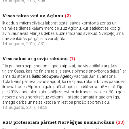
15. augusts, 2017, 6:08
Visas takas ved uz Aglonu
(2)
Ik gadu simtiem cilvēku labprāt atstāj savas komforta zonas un
vairākas dienas kājām mēro ceļu uz Aglonu, kur satiekoties kopīgi
svin Jaunavas Marijas debesīs uzņemšanas svētkus. Svētceļojums
nav vienkāršs pārgājiens vai atpūta.
14. augusts, 2017, 7:31
Viss sākās ar grāvju rakšanu
(1)
"Ja patinam septiņpadsmit gadu atpakaļ, tad viss sākās ar pāris
tīņiem Cēsīs, kas no finiera taisīja savus pirmos snovborda dēļus," ar
smaidu atceras
Baltic Snowpark Agency
vadītājs Jānis Jansons.
Tolaik viņš pat neatļāvās sapņot, ka reiz pašu rokām būvēs pasaules
līmeņa trases Alpos un galu galā attapsies pašā virsotnē – strādājot
pie 2018. gada olimpisko spēļu snovborda trases izveides. Būtu gan
nepareizi visu norakstīt uz veiksmi – stāsta pamatā ir gadiem ilgs,
smags darbs un neizsīkstoša mīlestība pret šo sportaveidu.
13. augusts, 2017, 18:58
RSU profesoram pārmet Norvēģijas nomelnošanu
(33)