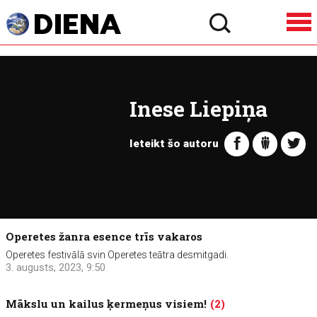
Inese Liepiņa
Ieteikt šo autoru
Operetes žanra esence trīs vakaros
Operetes festivālā svin Operetes teātra desmitgadi.
3. augusts, 2023, 9:50
Mākslu un kailus ķermeņus visiem!
(2)