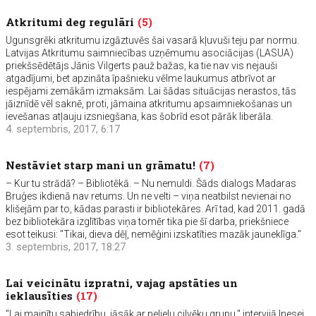
Atkritumi deg regulāri
(5)
Ugunsgrēki atkritumu izgāztuvēs šai vasarā kļuvuši teju par normu.
Latvijas Atkritumu saimniecības uzņēmumu asociācijas (LASUA)
priekšsēdētājs Jānis Vilgerts pauž bažas, ka tie nav vis nejauši
atgadījumi, bet apzināta īpašnieku vēlme laukumus atbrīvot ar
iespējami zemākām izmaksām. Lai šādas situācijas nerastos, tās
jāiznīdē vēl saknē, proti, jāmaina atkritumu apsaimniekošanas un
ievešanas atļauju izsniegšana, kas šobrīd esot pārāk liberāla.
4. septembris, 2017, 6:17
Nestāviet starp mani un grāmatu!
(7)
– Kur tu strādā? – Bibliotēkā. – Nu nemuldi. Šāds dialogs Madaras
Bruģes ikdienā nav retums. Un ne velti – viņa neatbilst nevienai no
klišejām par to, kādas parasti ir bibliotekāres. Arī tad, kad 2011. gadā
bez bibliotekāra izglītības viņa tomēr tika pie šī darba, priekšniece
esot teikusi: "Tikai, dieva dēļ, nemēģini izskatīties mazāk jauneklīga."
3. septembris, 2017, 18:27
Lai veicinātu izpratni, vajag apstāties un
ieklausīties
(17)
"Lai mainītu sabiedrību, jāsāk ar nelielu cilvēku grupu," intervijā Inesei