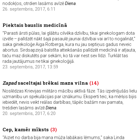
nodokļos, otrdien lasāms avīzē
Diena
.
26. septembris, 2017, 6:11
Piektais bauslis medicīnā
"Parasti ārsti pūlas, lai glābtu cilvēka dzīvību, tikai ginekologam dota
izvēle – palīdzēt nākt šajā pasaulē jaunai dzīvībai vai arī to nogalināt,"
saka ginekoloģe Aiga Rotberga, kura nu jau septiņus gadus neveic
abortus. Sirdsapziņā balstīta atteikšanās palīdzēt medicīnā ir atļauta,
taču maz diskutēts par sekām, ko tā var nest sev līdzi. Turklāt tas
rada jautājumus ne tikai ginekoloģijā.
23. septembris, 2017, 13:59
Zapad
saceltajai brēkai maza vilna
(14)
Noslēdzas Krievijas militāro mācību aktīvā fāze. Tās izpelnījušās lielu
uzmanību un spekulācijas par iznākumu. Eksperti teic, ka mērķis bijis
iebiedēt, nevis veikt reālas darbības, tāpēc bažām nav pamata,
trešdien lasāms avīzē
Diena
.
20. septembris, 2017, 6:20
Cep, kamēr mīksts
(3)
"Aiziet no darba bija mana mūža labākais lēmums," saka Linda