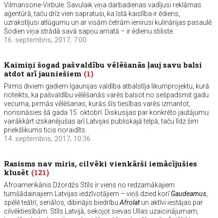
Vilmansone-Virbule. Savulaik viņa darbadienas vadījusi reklāmas
aģentūrā, taču drīz vien sapratusi, ka īstā kaislība ir ēdiens,
uzrakstījusi atlūgumu un ar visām četrām ienirusi kulinārijas pasaulē.
Šodien viņa strādā savā sapņu amatā – ir ēdienu stiliste.
16. septembris, 2017, 7:00
Kaimiņi šogad pašvaldību vēlēšanās ļauj savu balsi
atdot arī jauniešiem
(1)
Pirms diviem gadiem Igaunijas valdība atbalstīja likumprojektu, kurā
noteikts, ka pašvaldību vēlēšanās varēs balsot no sešpadsmit gadu
vecuma, pirmās vēlēšanas, kurās šīs tiesības varēs izmantot,
norisināsies šā gada 15. oktobrī. Diskusijas par konkrēto jautājumu
vairākkārt izskanējušas arī Latvijas publiskajā telpā, taču līdz šim
priekšlikums ticis noraidīts.
14. septembris, 2017, 10:36
Rasisms nav miris, cilvēki vienkārši iemācījušies
klusēt
(121)
Afroamerikānis Džordžs Stīls ir viens no redzamākajiem
tumšādainajiem Latvijas iedzīvotājiem – viņš dzied korī
Gaudeamus
,
spēlē teātrī, seriālos, dibinājis biedrību
Afrolat
un aktīvi iestājas par
cilvēktiesībām. Stīls Latvijā, sekojot sievas Ullas uzaicinājumam,