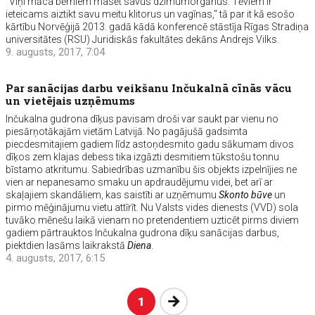
"Viņi māca bērniem masēt savus dzimumorgānus. Tēviem ir
ieteicams aiztikt savu meitu klitorus un vagīnas," tā par it kā esošo
kārtību Norvēģijā 2013. gadā kādā konferencē stāstīja Rīgas Stradiņa
universitātes (RSU) Juridiskās fakultātes dekāns Andrejs Vilks.
9. augusts, 2017, 7:04
Par sanācijas darbu veikšanu Inčukalnā cīnās vācu
un vietējais uzņēmums
Inčukalna gudrona dīķus pavisam droši var saukt par vienu no
piesārņotākajām vietām Latvijā. No pagājušā gadsimta
piecdesmitajiem gadiem līdz astoņdesmito gadu sākumam divos
dīķos zem klajas debess tika izgāzti desmitiem tūkstošu tonnu
bīstamo atkritumu. Sabiedrības uzmanību šis objekts izpelnījies ne
vien ar nepanesamo smaku un apdraudējumu videi, bet arī ar
skaļajiem skandāliem, kas saistīti ar uzņēmumu
Skonto būve
un
pirmo mēģinājumu vietu attīrīt. Nu Valsts vides dienests (VVD) sola
tuvāko mēnešu laikā vienam no pretendentiem uzticēt pirms diviem
gadiem pārtrauktos Inčukalna gudrona dīķu sanācijas darbus,
piektdien lasāms laikrakstā
Diena
.
4. augusts, 2017, 6:15
Nākošā
1