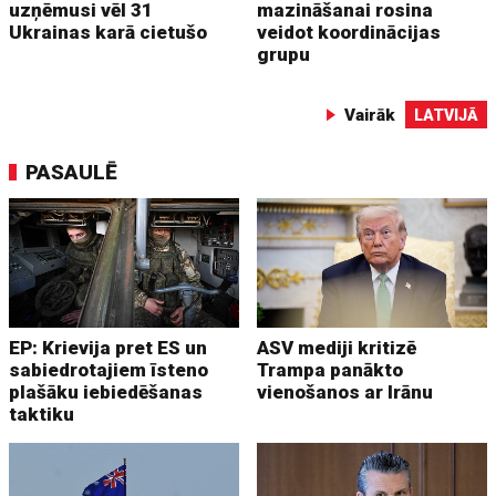
uzņēmusi vēl 31
mazināšanai rosina
Ukrainas karā cietušo
veidot koordinācijas
grupu
Vairāk
LATVIJĀ
PASAULĒ
EP: Krievija pret ES un
ASV mediji kritizē
sabiedrotajiem īsteno
Trampa panākto
plašāku iebiedēšanas
vienošanos ar Irānu
taktiku