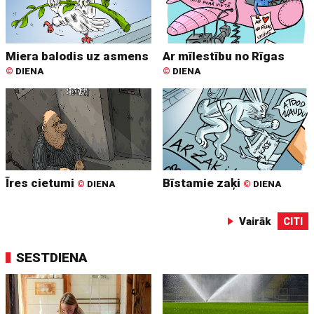
Miera balodis uz asmens
Ar mīlestību no Rīgas
©
DIENA
©
DIENA
Īres cietumi
Bīstamie zaķi
©
DIENA
©
DIENA
Vairāk
CITI
SESTDIENA