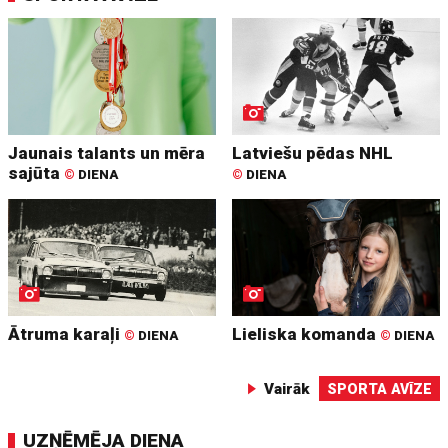
Jaunais talants un mēra
Latviešu pēdas NHL
sajūta
©
DIENA
©
DIENA
Ātruma karaļi
Lieliska komanda
©
DIENA
©
DIENA
Vairāk
SPORTA AVĪZE
UZŅĒMĒJA DIENA