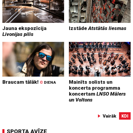
Jauna ekspozīcija
Izstāde
Atstātās liesmas
Livonijas pilis
Braucam tālāk!
Mainīts solists un
©
DIENA
koncerta programma
koncertam
LNSO Mālers
un Voltons
Vairāk
KDI
SPORTA AVĪZE