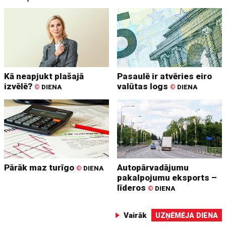
Kā neapjukt plašajā
Pasaulē ir atvēries eiro
izvēlē?
valūtas logs
©
DIENA
©
DIENA
Pārāk maz turīgo
Autopārvadājumu
©
DIENA
pakalpojumu eksports –
līderos
©
DIENA
Vairāk
UZŅĒMĒJA DIENA