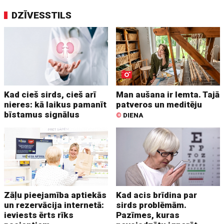
DZĪVESSTILS
Kad cieš sirds, cieš arī
Man aušana ir lemta. Tajā
nieres: kā laikus pamanīt
patveros un meditēju
bīstamus signālus
©
DIENA
Zāļu pieejamība aptiekās
Kad acis brīdina par
un rezervācija internetā:
sirds problēmām.
ieviests ērts rīks
Pazīmes, kuras