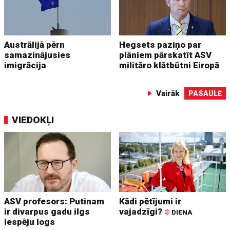
Austrālijā pērn
Hegsets paziņo par
samazinājusies
plāniem pārskatīt ASV
imigrācija
militāro klātbūtni Eiropā
Vairāk
PASAULĒ
VIEDOKĻI
ASV profesors: Putinam
Kādi pētījumi ir
ir divarpus gadu ilgs
vajadzīgi?
©
DIENA
iespēju logs