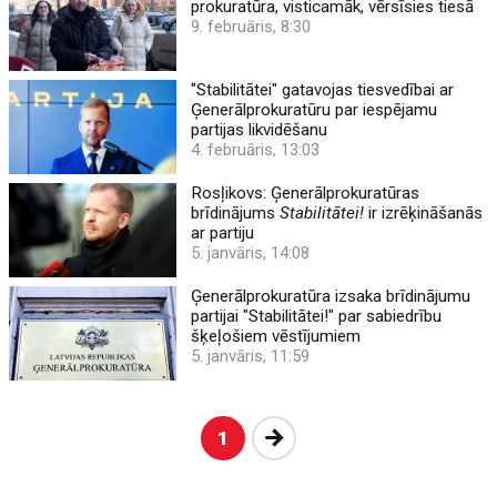
prokuratūra, visticamāk, vērsīsies tiesā
9. februāris, 8:30
"Stabilitātei" gatavojas tiesvedībai ar
Ģenerālprokuratūru par iespējamu
partijas likvidēšanu
4. februāris, 13:03
Rosļikovs: Ģenerālprokuratūras
brīdinājums
Stabilitātei!
ir izrēķināšanās
ar partiju
5. janvāris, 14:08
Ģenerālprokuratūra izsaka brīdinājumu
partijai "Stabilitātei!" par sabiedrību
šķeļošiem vēstījumiem
5. janvāris, 11:59
Nākošā
1