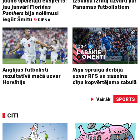
jauno spēlētāju eksperts:
izskaņā izrauj uzvaru pār
jau janvārī Floridas
Panamas futbolistiem
Panthers
bija nolēmusi
iegūt Šmitu
©
DIENA
Anglijas futbolisti
Riga
spraigā derbijā
rezultatīvā mačā uzvar
uzvar RFS un saasina
Horvātiju
cīņu kopvērtējuma tabulā
Vairāk
SPORTS
CITI