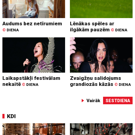
Audums bez netīrumiem
Lēnākas spēles ar
ilgākām pauzēm
©
DIENA
©
DIENA
Laikapstākļi festivālam
Zvaigžņu salidojums
nekaitē
grandiozās kāzās
©
DIENA
©
DIENA
Vairāk
SESTDIENA
KDI