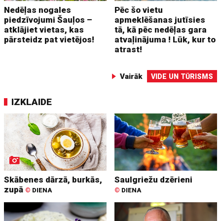
Nedēļas nogales
Pēc šo vietu
piedzīvojumi Šauļos –
apmeklēšanas jutīsies
atklājiet vietas, kas
tā, kā pēc nedēļas gara
pārsteidz pat vietējos!
atvaļinājuma ! Lūk, kur to
atrast!
Vairāk
VIDE UN TŪRISMS
IZKLAIDE
Skābenes dārzā, burkās,
Saulgriežu dzērieni
zupā
©
DIENA
©
DIENA