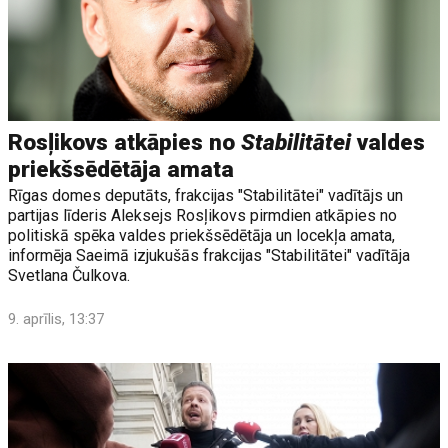
Rosļikovs atkāpies no
Stabilitātei
valdes
priekšsēdētāja amata
Rīgas domes deputāts, frakcijas "Stabilitātei" vadītājs un
partijas līderis Aleksejs Rosļikovs pirmdien atkāpies no
politiskā spēka valdes priekšsēdētāja un locekļa amata,
informēja Saeimā izjukušās frakcijas "Stabilitātei" vadītāja
Svetlana Čulkova.
9. aprīlis, 13:37