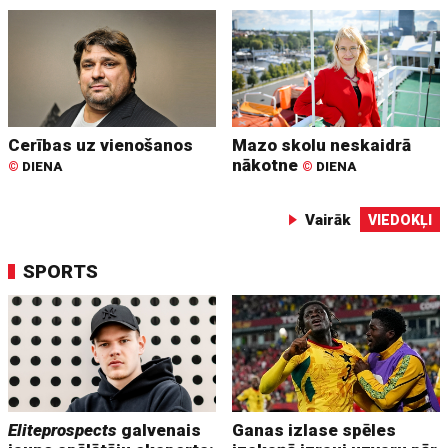
Cerības uz vienošanos
Mazo skolu neskaidrā
nākotne
©
DIENA
©
DIENA
Vairāk
VIEDOKĻI
SPORTS
Eliteprospects
galvenais
Ganas izlase spēles