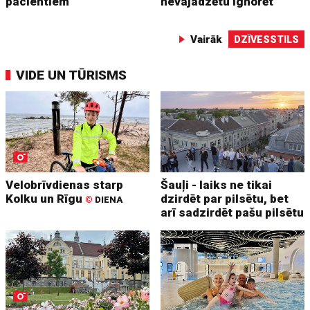
pacientiem
nevajadzētu ignorēt
Vairāk
DZĪVESSTILS
VIDE UN TŪRISMS
Velobrīvdienas starp
Šauļi - laiks ne tikai
Kolku un Rīgu
dzirdēt par pilsētu, bet
©
DIENA
arī sadzirdēt pašu pilsētu