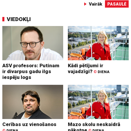
Vairāk
PASAULĒ
VIEDOKĻI
ASV profesors: Putinam
Kādi pētījumi ir
ir divarpus gadu ilgs
vajadzīgi?
©
DIENA
iespēju logs
Cerības uz vienošanos
Mazo skolu neskaidrā
nākotne
©
DIENA
©
DIENA