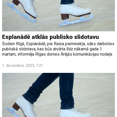
Esplanādē atklās publisko slidotavu
Šodien Rīgā, Esplanādē, pie Raiņa pieminekļa, sāks darboties
publiskā slidotava, kas būs atvērta līdz nākamā gada 1.
martam, informēja Rīgas domes Ārējās komunikācijas nodaļa.
1. decembris, 2025, 7:21