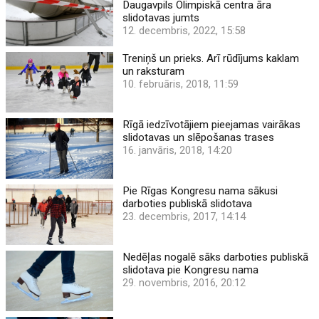
Daugavpils Olimpiskā centra āra
slidotavas jumts
12. decembris, 2022, 15:58
Treniņš un prieks. Arī rūdījums kaklam
un raksturam
10. februāris, 2018, 11:59
Rīgā iedzīvotājiem pieejamas vairākas
slidotavas un slēpošanas trases
16. janvāris, 2018, 14:20
Pie Rīgas Kongresu nama sākusi
darboties publiskā slidotava
23. decembris, 2017, 14:14
Nedēļas nogalē sāks darboties publiskā
slidotava pie Kongresu nama
29. novembris, 2016, 20:12