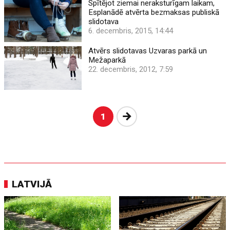
Spītējot ziemai neraksturīgam laikam,
Esplanādē atvērta bezmaksas publiskā
slidotava
6. decembris, 2015, 14:44
Atvērs slidotavas Uzvaras parkā un
Mežaparkā
22. decembris, 2012, 7:59
Nākošā
1
LATVIJĀ