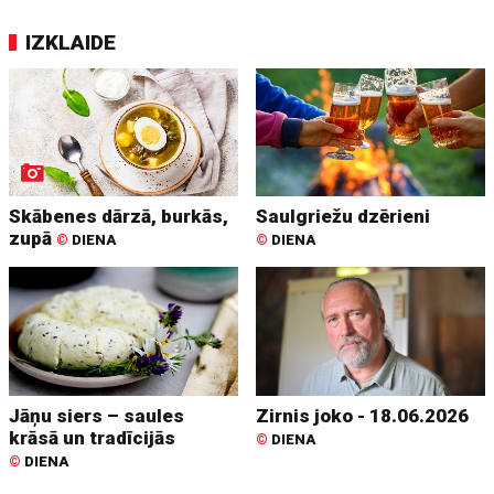
IZKLAIDE
Skābenes dārzā, burkās,
Saulgriežu dzērieni
zupā
©
DIENA
©
DIENA
Jāņu siers – saules
Zirnis joko - 18.06.2026
krāsā un tradīcijās
©
DIENA
©
DIENA