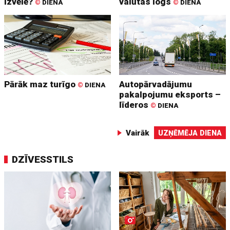
izvēlē?
valūtas logs
©
DIENA
©
DIENA
Pārāk maz turīgo
Autopārvadājumu
©
DIENA
pakalpojumu eksports –
līderos
©
DIENA
Vairāk
UZŅĒMĒJA DIENA
DZĪVESSTILS