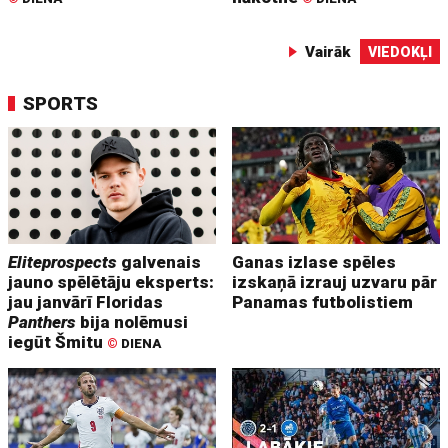
Vairāk
VIEDOKĻI
SPORTS
Eliteprospects
galvenais
Ganas izlase spēles
jauno spēlētāju eksperts:
izskaņā izrauj uzvaru pār
jau janvārī Floridas
Panamas futbolistiem
Panthers
bija nolēmusi
iegūt Šmitu
©
DIENA