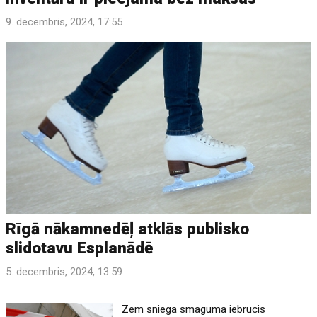
9. decembris, 2024, 17:55
Rīgā nākamnedēļ atklās publisko
slidotavu Esplanādē
5. decembris, 2024, 13:59
Zem sniega smaguma iebrucis