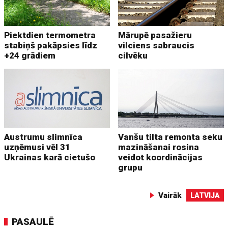
Piektdien termometra
Mārupē pasažieru
stabiņš pakāpsies līdz
vilciens sabraucis
+24 grādiem
cilvēku
Austrumu slimnīca
Vanšu tilta remonta seku
uzņēmusi vēl 31
mazināšanai rosina
Ukrainas karā cietušo
veidot koordinācijas
grupu
Vairāk
LATVIJĀ
PASAULĒ