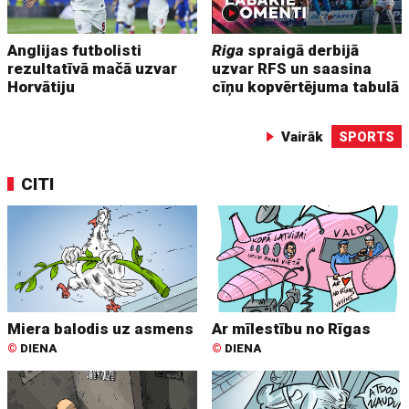
Anglijas futbolisti
Riga
spraigā derbijā
rezultatīvā mačā uzvar
uzvar RFS un saasina
Horvātiju
cīņu kopvērtējuma tabulā
Vairāk
SPORTS
CITI
Miera balodis uz asmens
Ar mīlestību no Rīgas
©
DIENA
©
DIENA