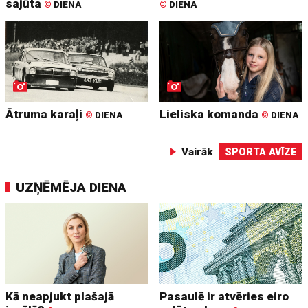
sajūta
©
DIENA
©
DIENA
Ātruma karaļi
Lieliska komanda
©
DIENA
©
DIENA
Vairāk
SPORTA AVĪZE
UZŅĒMĒJA DIENA
Kā neapjukt plašajā
Pasaulē ir atvēries eiro