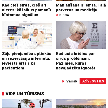
Kad cieš sirds, cieš arī
Man aušana ir lemta. Tajā
nieres: kā laikus pamanīt
patveros un meditēju
bīstamus signālus
©
DIENA
Zāļu pieejamība aptiekās
Kad acis brīdina par
un rezervācija internetā:
sirds problēmām.
ieviests ērts rīks
Pazīmes, kuras
pacientiem
nevajadzētu ignorēt
Vairāk
DZĪVESSTILS
VIDE UN TŪRISMS