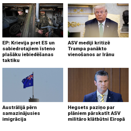
EP: Krievija pret ES un
ASV mediji kritizē
sabiedrotajiem īsteno
Trampa panākto
plašāku iebiedēšanas
vienošanos ar Irānu
taktiku
Austrālijā pērn
Hegsets paziņo par
samazinājusies
plāniem pārskatīt ASV
imigrācija
militāro klātbūtni Eiropā