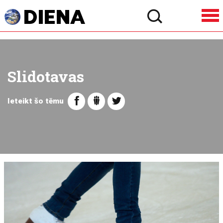
Slidotavas
Ieteikt šo tēmu