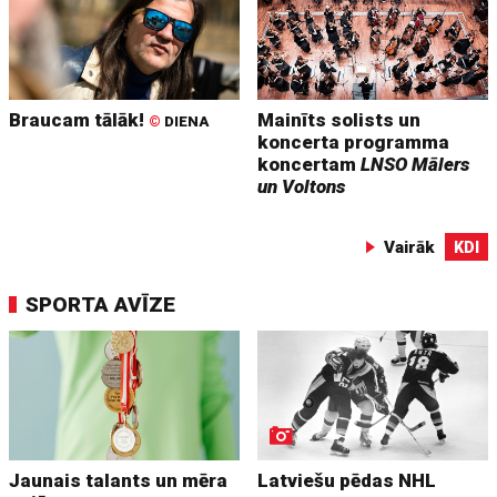
Braucam tālāk!
Mainīts solists un
©
DIENA
koncerta programma
koncertam
LNSO Mālers
un Voltons
Vairāk
KDI
SPORTA AVĪZE
Jaunais talants un mēra
Latviešu pēdas NHL