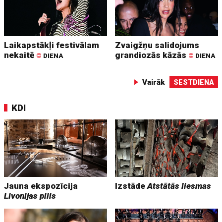
Laikapstākļi festivālam
Zvaigžņu salidojums
nekaitē
grandiozās kāzās
©
DIENA
©
DIENA
Vairāk
SESTDIENA
KDI
Jauna ekspozīcija
Izstāde
Atstātās liesmas
Livonijas pilis