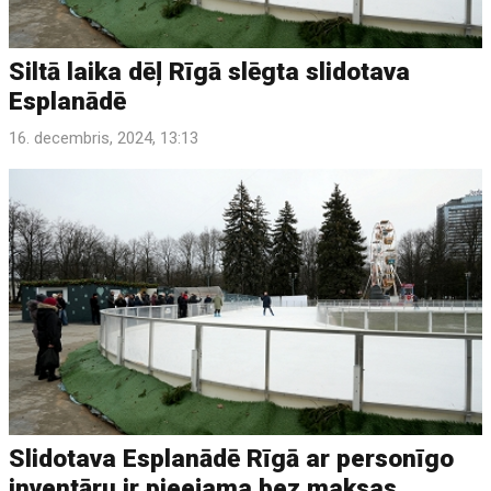
Siltā laika dēļ Rīgā slēgta slidotava
Esplanādē
16. decembris, 2024, 13:13
Slidotava Esplanādē Rīgā ar personīgo
inventāru ir pieejama bez maksas