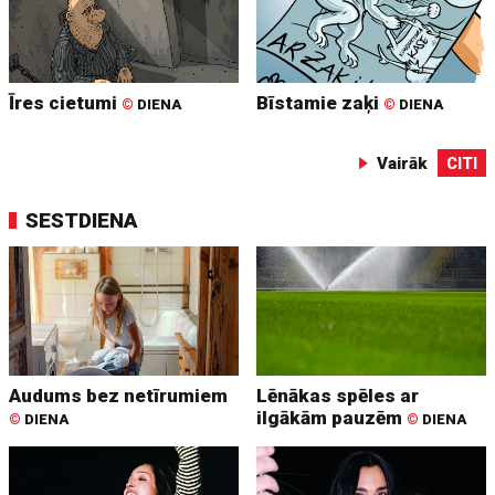
Īres cietumi
Bīstamie zaķi
©
DIENA
©
DIENA
Vairāk
CITI
SESTDIENA
Audums bez netīrumiem
Lēnākas spēles ar
ilgākām pauzēm
©
DIENA
©
DIENA