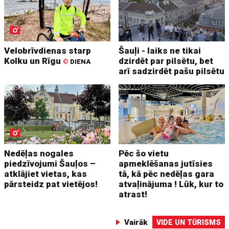
Velobrīvdienas starp
Šauļi - laiks ne tikai
Kolku un Rīgu
dzirdēt par pilsētu, bet
©
DIENA
arī sadzirdēt pašu pilsētu
Nedēļas nogales
Pēc šo vietu
piedzīvojumi Šauļos –
apmeklēšanas jutīsies
atklājiet vietas, kas
tā, kā pēc nedēļas gara
pārsteidz pat vietējos!
atvaļinājuma ! Lūk, kur to
atrast!
Vairāk
VIDE UN TŪRISMS