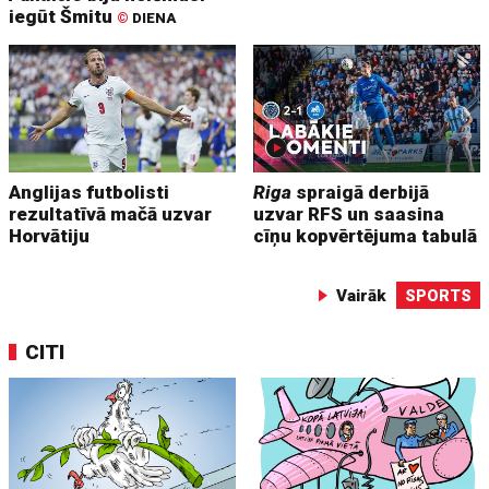
iegūt Šmitu
©
DIENA
Anglijas futbolisti
Riga
spraigā derbijā
rezultatīvā mačā uzvar
uzvar RFS un saasina
Horvātiju
cīņu kopvērtējuma tabulā
Vairāk
SPORTS
CITI