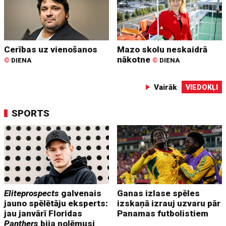
Cerības uz vienošanos
Mazo skolu neskaidrā
nākotne
©
DIENA
©
DIENA
Vairāk
VIEDOKĻI
SPORTS
Eliteprospects
galvenais
Ganas izlase spēles
jauno spēlētāju eksperts:
izskaņā izrauj uzvaru pār
jau janvārī Floridas
Panamas futbolistiem
Panthers
bija nolēmusi