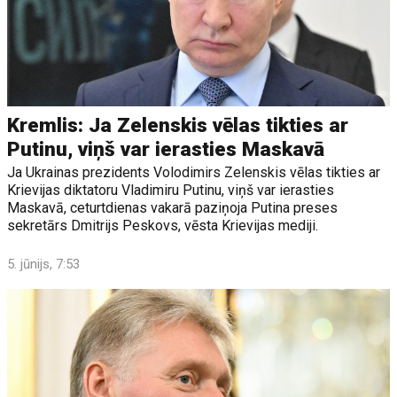
Kremlis: Ja Zelenskis vēlas tikties ar
Putinu, viņš var ierasties Maskavā
Ja Ukrainas prezidents Volodimirs Zelenskis vēlas tikties ar
Krievijas diktatoru Vladimiru Putinu, viņš var ierasties
Maskavā, ceturtdienas vakarā paziņoja Putina preses
sekretārs Dmitrijs Peskovs, vēsta Krievijas mediji.
5. jūnijs, 7:53