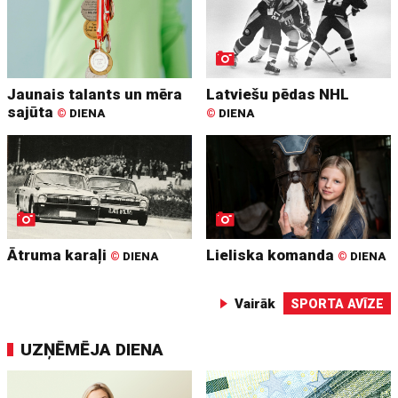
Jaunais talants un mēra
Latviešu pēdas NHL
sajūta
©
DIENA
©
DIENA
Ātruma karaļi
Lieliska komanda
©
DIENA
©
DIENA
Vairāk
SPORTA AVĪZE
UZŅĒMĒJA DIENA