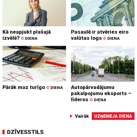
Kā neapjukt plašajā
Pasaulē ir atvēries eiro
izvēlē?
valūtas logs
©
DIENA
©
DIENA
Pārāk maz turīgo
Autopārvadājumu
©
DIENA
pakalpojumu eksports –
līderos
©
DIENA
Vairāk
UZŅĒMĒJA DIENA
DZĪVESSTILS