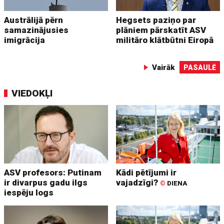
Austrālijā pērn
Hegsets paziņo par
samazinājusies
plāniem pārskatīt ASV
imigrācija
militāro klātbūtni Eiropā
Vairāk
PASAULĒ
VIEDOKĻI
ASV profesors: Putinam
Kādi pētījumi ir
ir divarpus gadu ilgs
vajadzīgi?
©
DIENA
iespēju logs