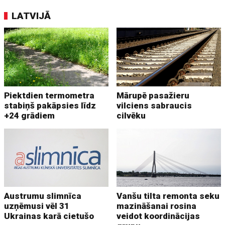
LATVIJĀ
Piektdien termometra
Mārupē pasažieru
stabiņš pakāpsies līdz
vilciens sabraucis
+24 grādiem
cilvēku
Austrumu slimnīca
Vanšu tilta remonta seku
uzņēmusi vēl 31
mazināšanai rosina
Ukrainas karā cietušo
veidot koordinācijas