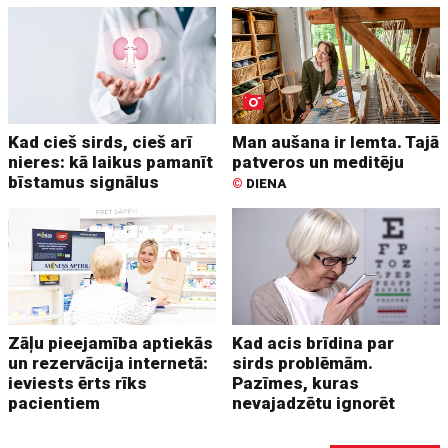
Kad cieš sirds, cieš arī
Man aušana ir lemta. Tajā
nieres: kā laikus pamanīt
patveros un meditēju
bīstamus signālus
©
DIENA
Zāļu pieejamība aptiekās
Kad acis brīdina par
un rezervācija internetā:
sirds problēmām.
ieviests ērts rīks
Pazīmes, kuras
pacientiem
nevajadzētu ignorēt