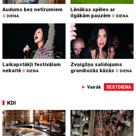
Audums bez netīrumiem
Lēnākas spēles ar
ilgākām pauzēm
©
DIENA
©
DIENA
Laikapstākļi festivālam
Zvaigžņu salidojums
nekaitē
grandiozās kāzās
©
DIENA
©
DIENA
Vairāk
SESTDIENA
KDI