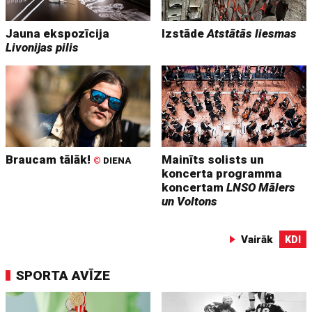
Jauna ekspozīcija
Izstāde
Atstātās liesmas
Livonijas pilis
Braucam tālāk!
Mainīts solists un
©
DIENA
koncerta programma
koncertam
LNSO Mālers
un Voltons
Vairāk
KDI
SPORTA AVĪZE