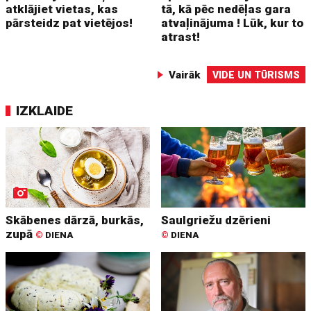
atklājiet vietas, kas
tā, kā pēc nedēļas gara
pārsteidz pat vietējos!
atvaļinājuma ! Lūk, kur to
atrast!
Vairāk
VIDE UN TŪRISMS
IZKLAIDE
Skābenes dārzā, burkās,
Saulgriežu dzērieni
zupā
©
DIENA
©
DIENA