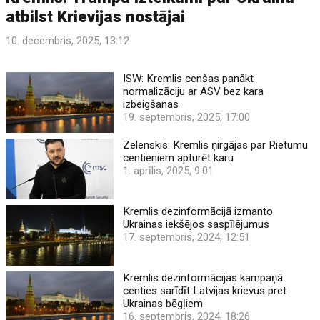
atbilst Krievijas nostājai
10. decembris, 2025, 13:12
ISW: Kremlis cenšas panākt
normalizāciju ar ASV bez kara
izbeigšanas
19. septembris, 2025, 17:00
Zelenskis: Kremlis ņirgājas par Rietumu
centieniem apturēt karu
1. aprīlis, 2025, 9:01
Kremlis dezinformācijā izmanto
Ukrainas iekšējos saspīlējumus
17. septembris, 2024, 12:51
Kremlis dezinformācijas kampaņā
centies sarīdīt Latvijas krievus pret
Ukrainas bēgļiem
16. septembris, 2024, 18:26