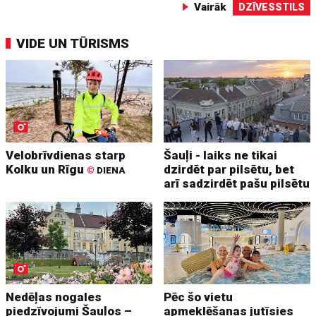
Vairāk
DZĪVESSTILS
VIDE UN TŪRISMS
Velobrīvdienas starp
Šauļi - laiks ne tikai
Kolku un Rīgu
dzirdēt par pilsētu, bet
©
DIENA
arī sadzirdēt pašu pilsētu
Nedēļas nogales
Pēc šo vietu
piedzīvojumi Šauļos –
apmeklēšanas jutīsies