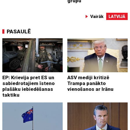
grupu
Vairāk
LATVIJĀ
PASAULĒ
EP: Krievija pret ES un
ASV mediji kritizē
sabiedrotajiem īsteno
Trampa panākto
plašāku iebiedēšanas
vienošanos ar Irānu
taktiku