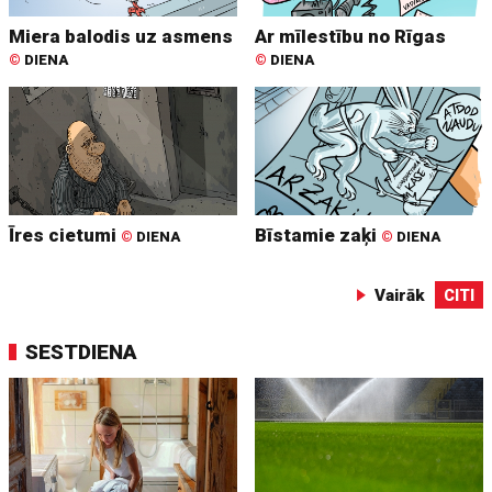
Miera balodis uz asmens
Ar mīlestību no Rīgas
©
DIENA
©
DIENA
Īres cietumi
Bīstamie zaķi
©
DIENA
©
DIENA
Vairāk
CITI
SESTDIENA