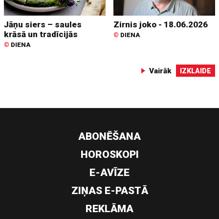
Jāņu siers – saules
Zirnis joko - 18.06.2026
krāsā un tradīcijās
©
DIENA
©
DIENA
Vairāk
IZKLAIDE
ABONĒŠANA
HOROSKOPI
E-AVĪZE
ZIŅAS E-PASTĀ
REKLĀMA