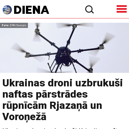
Foto
: EPA/Scanpix
Ukrainas droni uzbrukuši
naftas pārstrādes
rūpnīcām Rjazaņā un
Voroņežā