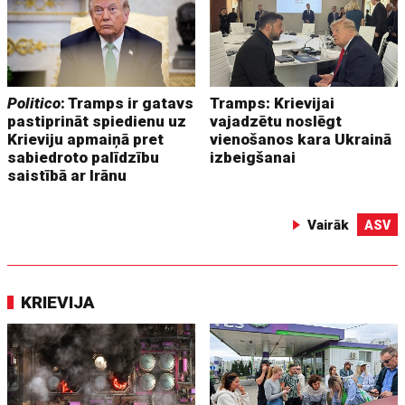
Politico
: Tramps ir gatavs
Tramps: Krievijai
pastiprināt spiedienu uz
vajadzētu noslēgt
Krieviju apmaiņā pret
vienošanos kara Ukrainā
sabiedroto palīdzību
izbeigšanai
saistībā ar Irānu
Vairāk
ASV
KRIEVIJA