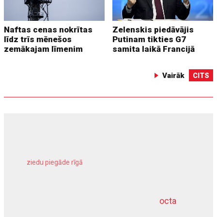
Naftas cenas nokrītas
Zelenskis piedāvājis
līdz trīs mēnešos
Putinam tikties G7
zemākajam līmenim
samita laikā Francijā
Vairāk
CITS
ziedu piegāde rīgā
meliorācijas darbi
octa
dziļurbums