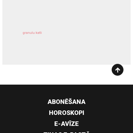
kravu apdrošināšana
granulu katli
siltumsūknis
ABONĒŠANA
HOROSKOPI
E-AVĪZE