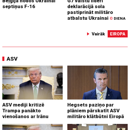
Beļģija nodos Ukrainai
G7 valstu līderi
septiņus F-16
deklarācijā sola
pastiprināt militāro
atbalstu Ukrainai
©
DIENA
Vairāk
EIROPA
ASV
ASV mediji kritizē
Hegsets paziņo par
Trampa panākto
plāniem pārskatīt ASV
vienošanos ar Irānu
militāro klātbūtni Eiropā