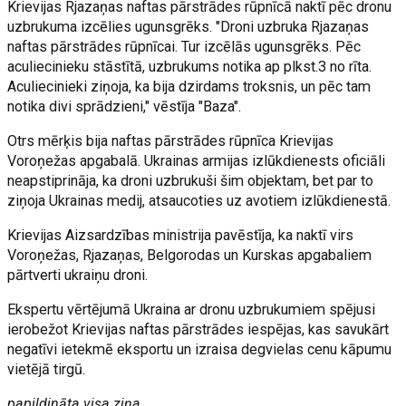
Krievijas Rjazaņas naftas pārstrādes rūpnīcā naktī pēc dronu
uzbrukuma izcēlies ugunsgrēks. "Droni uzbruka Rjazaņas
naftas pārstrādes rūpnīcai. Tur izcēlās ugunsgrēks. Pēc
aculiecinieku stāstītā, uzbrukums notika ap plkst.3 no rīta.
Aculiecinieki ziņoja, ka bija dzirdams troksnis, un pēc tam
notika divi sprādzieni," vēstīja "Baza".
Otrs mērķis bija naftas pārstrādes rūpnīca Krievijas
Voroņežas apgabalā. Ukrainas armijas izlūkdienests oficiāli
neapstiprināja, ka droni uzbrukuši šim objektam, bet par to
ziņoja Ukrainas medij, atsaucoties uz avotiem izlūkdienestā.
Krievijas Aizsardzības ministrija pavēstīja, ka naktī virs
Voroņežas, Rjazaņas, Belgorodas un Kurskas apgabaliem
pārtverti ukraiņu droni.
Ekspertu vērtējumā Ukraina ar dronu uzbrukumiem spējusi
ierobežot Krievijas naftas pārstrādes iespējas, kas savukārt
negatīvi ietekmē eksportu un izraisa degvielas cenu kāpumu
vietējā tirgū.
papildināta visa ziņa