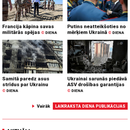
Francija kāpina savas
Putins neatteikšoties no
militārās spējas
mērķiem Ukrainā
©
DIENA
©
DIENA
Samitā paredz asus
Ukrainai sarunās piedāvā
strīdus par Ukrainu
ASV drošības garantijas
©
DIENA
©
DIENA
Vairāk
LAIKRAKSTA DIENA PUBLIKĀCIJAS