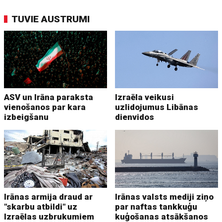
TUVIE AUSTRUMI
ASV un Irāna paraksta
Izraēla veikusi
vienošanos par kara
uzlidojumus Libānas
izbeigšanu
dienvidos
Irānas armija draud ar
Irānas valsts mediji ziņo
"skarbu atbildi" uz
par naftas tankkuģu
Izraēlas uzbrukumiem
kuģošanas atsākšanos