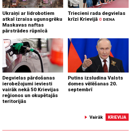
Ukraiņi ar lidrobotiem
Triecieni rada degvielas
atkal izraisa ugunsgrēku
krīzi Krievijā
©
DIENA
Maskavas naftas
pārstrādes rūpnīcā
Degvielas pārdošanas
Putins izsludina Valsts
ierobežojumi ieviesti
domes vēlēšanas 20.
vairāk nekā 50 Krievijas
septembrī
reģionos un okupētajās
teritorijās
Vairāk
KRIEVIJA