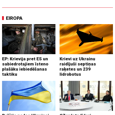
EIROPA
EP: Krievija pret ES un
Krievi uz Ukrainu
sabiedrotajiem īsteno
raidījuši septiņas
plašāku iebiedēšanas
raķetes un 239
taktiku
lidrobotus