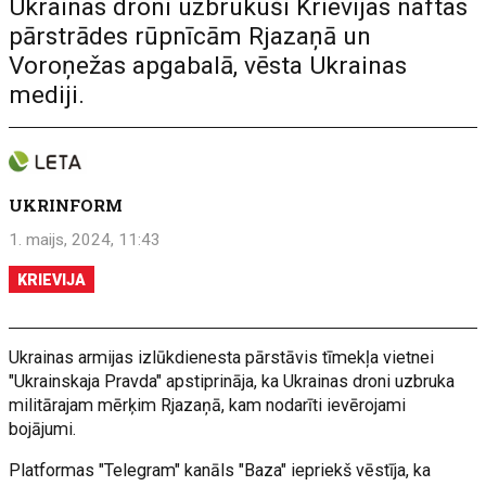
Ukrainas droni uzbrukuši Krievijas naftas
pārstrādes rūpnīcām Rjazaņā un
Voroņežas apgabalā, vēsta Ukrainas
mediji.
UKRINFORM
1. maijs, 2024, 11:43
KRIEVIJA
Ukrainas armijas izlūkdienesta pārstāvis tīmekļa vietnei
"Ukrainskaja Pravda" apstiprināja, ka Ukrainas droni uzbruka
militārajam mērķim Rjazaņā, kam nodarīti ievērojami
bojājumi.
Platformas "Telegram" kanāls "Baza" iepriekš vēstīja, ka