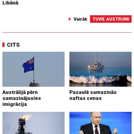
Libānā
Vairāk
TUVIE AUSTRUMI
CITS
Austrālijā pērn
Pasaulē samazinās
samazinājusies
naftas cenas
imigrācija