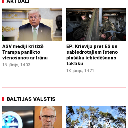
AKTUĀLI
ASV mediji kritizē
EP: Krievija pret ES un
Trampa panākto
sabiedrotajiem īsteno
vienošanos ar Irānu
plašāku iebiedēšanas
taktiku
18. jūnijs, 14:03
18. jūnijs, 14:21
BALTIJAS VALSTIS