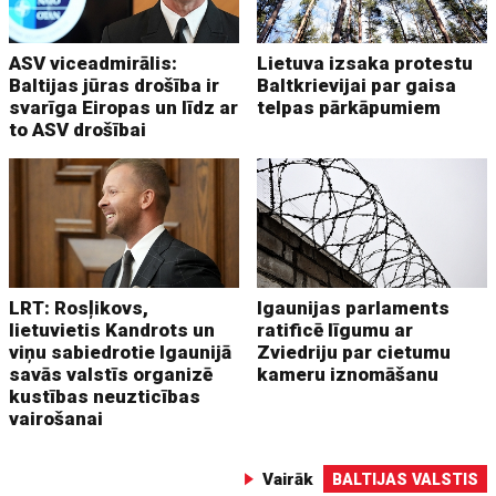
ASV viceadmirālis:
Lietuva izsaka protestu
Baltijas jūras drošība ir
Baltkrievijai par gaisa
svarīga Eiropas un līdz ar
telpas pārkāpumiem
to ASV drošībai
LRT: Rosļikovs,
Igaunijas parlaments
lietuvietis Kandrots un
ratificē līgumu ar
viņu sabiedrotie Igaunijā
Zviedriju par cietumu
savās valstīs organizē
kameru iznomāšanu
kustības neuzticības
vairošanai
Vairāk
BALTIJAS VALSTIS