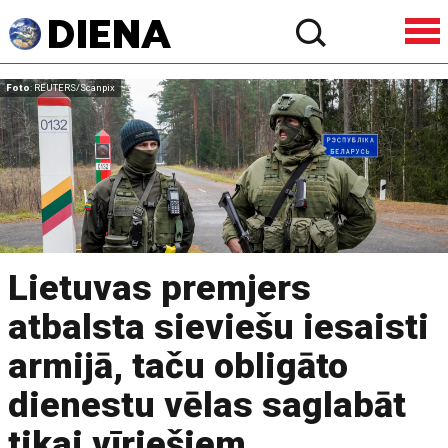
Foto
: REUTERS/Scanpix
Lietuvas premjers
atbalsta sieviešu iesaisti
armijā, taču obligāto
dienestu vēlas saglabāt
tikai vīriešiem