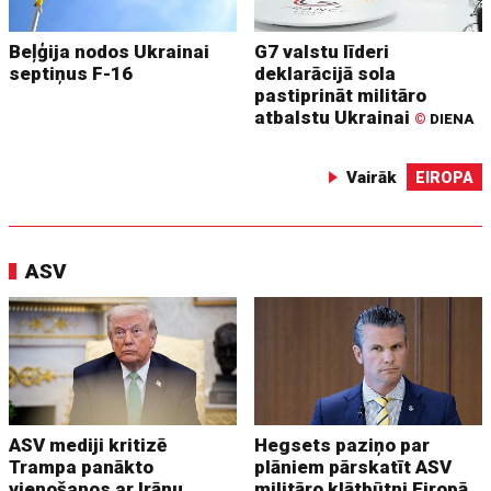
Beļģija nodos Ukrainai
G7 valstu līderi
septiņus F-16
deklarācijā sola
pastiprināt militāro
atbalstu Ukrainai
©
DIENA
Vairāk
EIROPA
ASV
ASV mediji kritizē
Hegsets paziņo par
Trampa panākto
plāniem pārskatīt ASV
vienošanos ar Irānu
militāro klātbūtni Eiropā