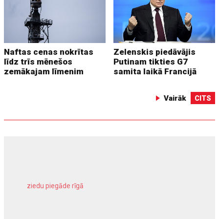
Naftas cenas nokrītas
Zelenskis piedāvājis
līdz trīs mēnešos
Putinam tikties G7
zemākajam līmenim
samita laikā Francijā
Vairāk
CITS
ziedu piegāde rīgā
meliorācijas darbi