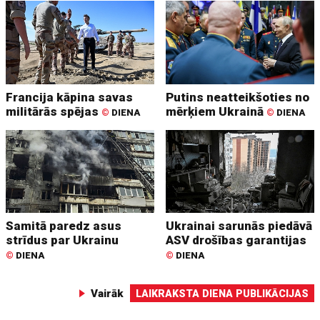
Francija kāpina savas
Putins neatteikšoties no
militārās spējas
mērķiem Ukrainā
©
DIENA
©
DIENA
Samitā paredz asus
Ukrainai sarunās piedāvā
strīdus par Ukrainu
ASV drošības garantijas
©
DIENA
©
DIENA
Vairāk
LAIKRAKSTA DIENA PUBLIKĀCIJAS