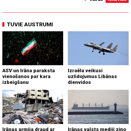
TUVIE AUSTRUMI
ASV un Irāna paraksta
Izraēla veikusi
vienošanos par kara
uzlidojumus Libānas
izbeigšanu
dienvidos
Irānas armija draud ar
Irānas valsts mediji ziņo