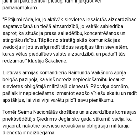
jau ir un pakāpeniski pieaug, tām ir jākļūst vēl
pamanāmākām.
"Pētījumi rāda, ka, jo aktīvāk sievietes iesaistās aizsardzības
sagatavošanā un tiešā aizsardzībā, jo vairāk sabiedrība
saprot, ka situācija prasa saliedētību, koncentrēšanos un
stingrāku rīcību. Tāpēc no stratēģiskās komunikācijas
viedokļa ir ļoti svarīgi radīt tādas iespējas tām sievietēm,
kuras vēlas piedalīties valsts aizsardzībā, un padarīt tās
redzamas," klāstīja Šakaliene.
Lietuvas armijas komandieris Raimunds Vaikšnors aprīļa
beigās paziņoja, ka viņš neredz nepieciešamību iesaukt
sievietes obligātajā militārajā dienestā. Pēc viņa domām,
pašlaik ir nepieciešams izmantot esošo vīriešu skaitu un radīt
apstākļus, lai visi viņi varētu pildīt savu pienākumu.
Tomēr Seima Nacionālās drošības un aizsardzības komisijas
priekšsēdētājs Ģiedrims Jeglinsks gada sākumā sacīja, ka,
viņaprāt, nākotnē sieviešu iesaukšana obligātajā militārajā
dienestā ir neizbēgama.