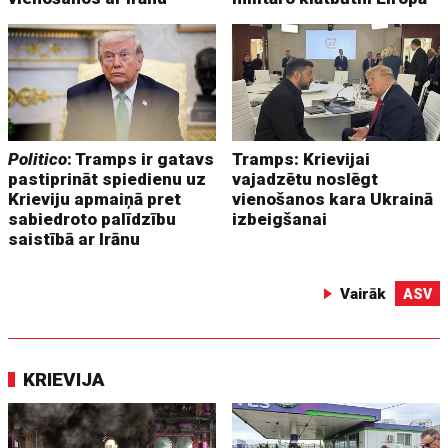
Politico
: Tramps ir gatavs
Tramps: Krievijai
pastiprināt spiedienu uz
vajadzētu noslēgt
Krieviju apmaiņā pret
vienošanos kara Ukrainā
sabiedroto palīdzību
izbeigšanai
saistībā ar Irānu
Vairāk
ASV
KRIEVIJA