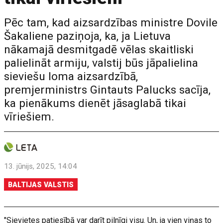
Pēc tam, kad aizsardzības ministre Dovile
Šakaliene paziņoja, ka, ja Lietuva
nākamajā desmitgadē vēlas skaitliski
palielināt armiju, valstij būs jāpalielina
sieviešu loma aizsardzībā,
premjerministrs Gintauts Palucks sacīja,
ka pienākums dienēt jāsaglabā tikai
vīriešiem.
13. jūnijs, 2025, 14:04
BALTIJAS VALSTIS
"Sievietes patiesībā var darīt pilnīgi visu. Un, ja vien viņas to