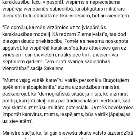
karaklausību, taču, viņasprāt, vispirms ir nepieciešama
vispārēja vienošanās sabiedrībā, lai obligātais militārais
dienests būtu obligāts ne tikai vīriešiem, bet arī sievietēm.
"Es domāju, ka mēs virzāmies uz to [vispārējās
karaklausības modeli]. Kā redzam Ziemeļvalstīs, tas dod
diezgan daudz priekšrocību. Tomēr es neesmu noskaņota
apgalvot, ka vispārējā karaklausība, kas attieksies gan uz
vīriešiem, gan sievietēm, notiks pēc trim, pieciem vai
septiņiem gadiem. Tam ir ļoti svarīga sabiedrības
vienprātība," sacīja Šakalene.
"Mums vajag vairāk karavīru, vairāk personāla. Bruņotajiem
spēkiem ir jāpaplašinās," atzina aizsardzības ministre,
paskaidrojot, ka "demogrāfiskā situācija ir tas, ko aizmirst
politiķi, kuri ļoti skaļi runā par tradicionālajām vērtībām, kad
viņi skatās uz mūsu militāro potenciālu. Ja mēs nevēlamies
importēt karavīrus, mums, iespējams, būs vairāk jāpaļaujas
uz sievietēm".
Ministre sacīja, ka, lai gan sieviešu skaits valsts aizsardzībā