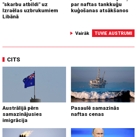
"skarbu atbildi" uz
par naftas tankkuģu
Izraēlas uzbrukumiem
kuģošanas atsākšanos
Libānā
Vairāk
TUVIE AUSTRUMI
CITS
Austrālijā pērn
Pasaulē samazinās
samazinājusies
naftas cenas
imigrācija