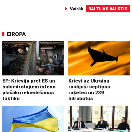
Vairāk
BALTIJAS VALSTIS
EIROPA
EP: Krievija pret ES un
Krievi uz Ukrainu
sabiedrotajiem īsteno
raidījuši septiņas
plašāku iebiedēšanas
raķetes un 239
taktiku
lidrobotus