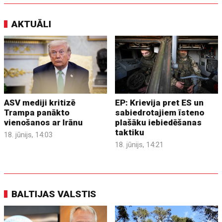
AKTUĀLI
ASV mediji kritizē
EP: Krievija pret ES un
Trampa panākto
sabiedrotajiem īsteno
vienošanos ar Irānu
plašāku iebiedēšanas
taktiku
18. jūnijs, 14:03
18. jūnijs, 14:21
BALTIJAS VALSTIS