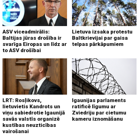
ASV viceadmirālis:
Lietuva izsaka protestu
Baltijas jūras drošība ir
Baltkrievijai par gaisa
svarīga Eiropas un līdz ar
telpas pārkāpumiem
to ASV drošībai
LRT: Rosļikovs,
Igaunijas parlaments
lietuvietis Kandrots un
ratificē līgumu ar
viņu sabiedrotie Igaunijā
Zviedriju par cietumu
savās valstīs organizē
kameru iznomāšanu
kustības neuzticības
vairošanai