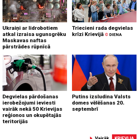
Ukraiņi ar lidrobotiem
Triecieni rada degvielas
atkal izraisa ugunsgrēku
krīzi Krievijā
©
DIENA
Maskavas naftas
pārstrādes rūpnīcā
Degvielas pārdošanas
Putins izsludina Valsts
ierobežojumi ieviesti
domes vēlēšanas 20.
vairāk nekā 50 Krievijas
septembrī
reģionos un okupētajās
teritorijās
Vairāk
KRIEVIJA