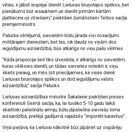
vēlas, ir jābūt iespējai dienēt Lietuvas bruņotajos spēkos, bet
pienākums būt iesauktiem un dienēt pirmām kārtām
jāattiecina uz vīriešiem," piektdien žurnālistiem Telšos sacīja
premjerministrs.
Palucka vērtējumā, sievietēm būtu jārada visi nosacījumi
militārajam dienestam, bet tas, cik daudz no viņām dos
ieguldījumu aizsardzībā, būs atkarīgs no viņu pašu vēlmes.
"Kāda proporcija šeit tiks izveidota, ir atkarīgs no sievietēm,
kuras vēlēsies dienēt, un tādas sievietes noteikti ir, viņu
skaits pieaug, un mēs ļoti priecājamies, ka viņas dienē
Lietuvas bruņotajos spēkos un dod ieguldījumu valsts
aizsardzībā," sacīja Palucks.
Lietuvas aizsardzības ministre Šakaliene piektdien preses
konferencē Seimā sacīja, ka, lai tuvāko 5-10 gadu laikā
skaitliski palielinātu armiju, būtu jāpalielina sieviešu loma
aizsardzībā, pretējā gadījumā vajadzēs "importēt karavīrus".
Viņa pieļāva, ka Lietuvai nākotnē būs jāpāriet uz vispārēju