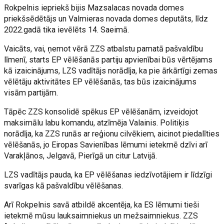
Rokpelnis iepriekš bijis Mazsalacas novada domes
priekšsēdētājs un Valmieras novada domes deputāts, līdz
2022.gadā tika ievēlēts 14. Saeimā.
Vaicāts, vai, ņemot vērā ZZS atbalstu pamatā pašvaldību
līmenī, starts EP vēlēšanās partiju apvienībai būs vērtējams
kā izaicinājums, LZS vadītājs norādīja, ka pie ārkārtīgi zemas
vēlētāju aktivitātes EP vēlēšanās, tas būs izaicinājums
visām partijām.
Tāpēc ZZS konsolidē spēkus EP vēlēšanām, izveidojot
maksimālu labu komandu, atzīmēja Valainis. Politiķis
norādīja, ka ZZS runās ar reģionu cilvēkiem, aicinot piedalīties
vēlēšanās, jo Eiropas Savienības lēmumi ietekmē dzīvi arī
Varakļānos, Jelgavā, Pierīgā un citur Latvijā.
LZS vadītājs pauda, ka EP vēlēšanas iedzīvotājiem ir līdzīgi
svarīgas kā pašvaldību vēlēšanas.
Arī Rokpelnis savā atbildē akcentēja, ka ES lēmumi tieši
ietekmē mūsu lauksaimniekus un mežsaimniekus. ZZS