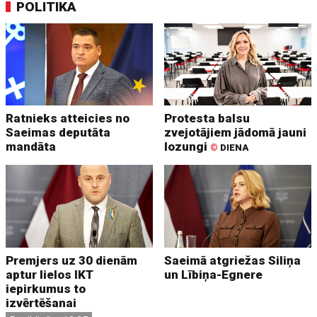
POLITIKA
Ratnieks atteicies no
Protesta balsu
Saeimas deputāta
zvejotājiem jādomā jauni
mandāta
lozungi
©
DIENA
Premjers uz 30 dienām
Saeimā atgriežas Siliņa
aptur lielos IKT
un Lībiņa-Egnere
iepirkumus to
izvērtēšanai