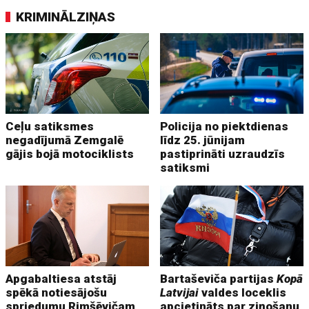
KRIMINĀLZIŅAS
Ceļu satiksmes
Policija no piektdienas
negadījumā Zemgalē
līdz 25. jūnijam
gājis bojā motociklists
pastiprināti uzraudzīs
satiksmi
Apgabaltiesa atstāj
Bartaševiča partijas
Kopā
spēkā notiesājošu
Latvijai
valdes loceklis
spriedumu Rimšēvičam
apcietināts par ziņošanu