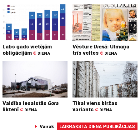
Labs gads vietējām
Vēsture
Dienā
: Ulmaņa
obligācijām
trīs veltes
©
DIENA
©
DIENA
Valdība iesaistās
Gora
Tikai viens biržas
liktenī
variants
©
DIENA
©
DIENA
Vairāk
LAIKRAKSTA DIENA PUBLIKĀCIJAS