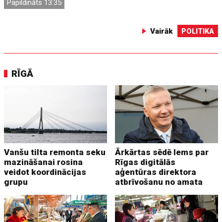
Papildināts 13:35
Vairāk
POLITIKA
RĪGĀ
Vanšu tilta remonta seku
Ārkārtas sēdē lems par
mazināšanai rosina
Rīgas digitālās
veidot koordinācijas
aģentūras direktora
grupu
atbrīvošanu no amata