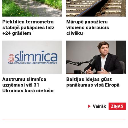
Piektdien termometra
Mārupē pasažieru
stabiņš pakāpsies līdz
vilciens sabraucis
+24 grādiem
cilvēku
Austrumu slimnīca
Baltijas idejas gūst
uzņēmusi vēl 31
panākumus visā Eiropā
Ukrainas karā cietušo
Vairāk
ZIŅAS