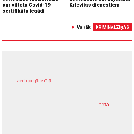
par viltota Covid-19
Krievijas dienestiem
sertifikāta iegādi
Vairāk
KRIMINĀLZIŅAS
ziedu piegāde rīgā
meliorācijas darbi
octa
dziļurbums
kravu apdrošināšana