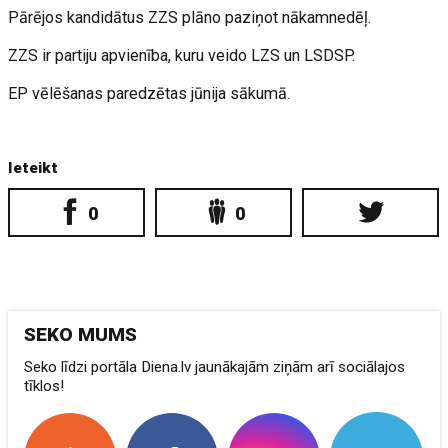
Pārējos kandidātus ZZS plāno paziņot nākamnedēļ.
ZZS ir partiju apvienība, kuru veido LZS un LSDSP.
EP vēlēšanas paredzētas jūnija sākumā.
Ieteikt
0
0
SEKO MUMS
Seko līdzi portāla Diena.lv jaunākajām ziņām arī sociālajos
tīklos!