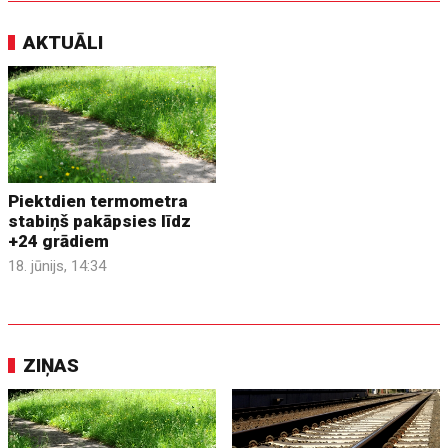
AKTUĀLI
Piektdien termometra
stabiņš pakāpsies līdz
+24 grādiem
18. jūnijs, 14:34
ZIŅAS