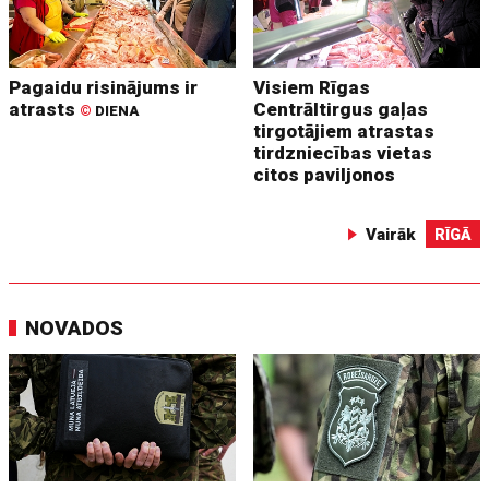
Pagaidu risinājums ir
Visiem Rīgas
atrasts
Centrāltirgus gaļas
©
DIENA
tirgotājiem atrastas
tirdzniecības vietas
citos paviljonos
Vairāk
RĪGĀ
NOVADOS