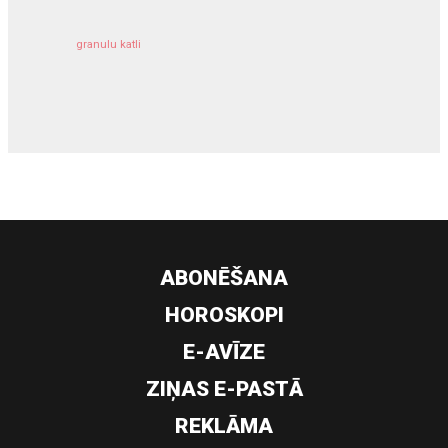
granulu katli
siltumsūknis
ABONĒŠANA
HOROSKOPI
E-AVĪZE
ZIŅAS E-PASTĀ
REKLĀMA