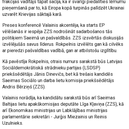
frakcijas vadītājs tāpat sacīja, ka ir svarīgi piedalīties lēmumu
pieņemšanā par to, kā Eiropa kopā turpinās palīdzēt Ukrainai
uzvarēt Krievijas sāktajā karā.
Preses konferencē Valainis akcentēja, ka starts EP
vēlēšanās ir iespēja ZZS nodrošināt sadarbošanos tās
politiķiem Saeimā un pašvaldībās. ZZS izsvērtās diskusijās
izvēlējušās savus līderus. Rokpelnis izvēlēts gan kā cilvēks
ar pieredzi pašvaldības vadībā, gan ar atbilstošu izglītību.
Kā pavēstīja Rokpelnis, otrais numurs sarakstā būs Latvijas
Sociāldemokrātiskā strādnieku partijas (LSDSP)
priekšsēdētājs Jānis Dinevičs, bet kā trešais kandidēs
Saeimas Sociālo un darba lietu komisija priekšsēdētājs
Andris Bērziņš (ZZS).
Valainis norādīja, ka kandidātu sarakstā būs arī Saeimas
Baltijas lietu apakškomisijas deputāte Līga Kļaviņa (ZZS), kā
arī Ekonomikas ministrijas un Labklājības ministrijas
parlamentārie sekretāri - Jurģis Miezainis un Reinis
Uzulnieks.