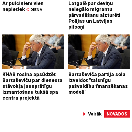
Ar pulciņiem vien
Latgalē par deviņu
nepietiek
nelegālo migrantu
©
DIENA
pārvadāšanu aizturēti
Polijas un Latvijas
pilsoņi
KNAB rosina apsūdzēt
Bartaševiča partija sola
Bartaševiču par dienesta
izveidot "taisnīgu
stāvokļa ļaunprātīgu
pašvaldību finansēšanas
izmantošanu tukšā spa
modeli"
centra projektā
Vairāk
NOVADOS