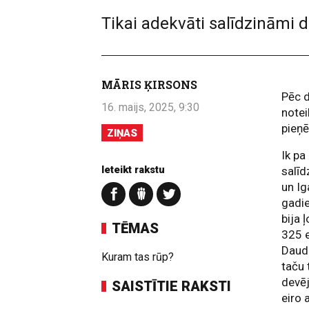
Tikai adekvāti salīdzināmi 
MĀRIS ĶIRSONS
Pēc d
16. maijs, 2025, 9:30
notei
pieņē
ZIŅAS
Ik pa
Ieteikt rakstu
salīd
un Ig
gadie
bija 
TĒMAS
325 e
Daudz
Kuram tas rūp?
taču 
devēj
SAISTĪTIE RAKSTI
eiro 