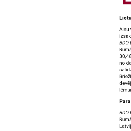
Liet
Ainu 
izsak
BDO L
Rumān
30,48
no da
salīd
Briež
devēj
lēmum
Para
BDO L
Rumān
Latvi