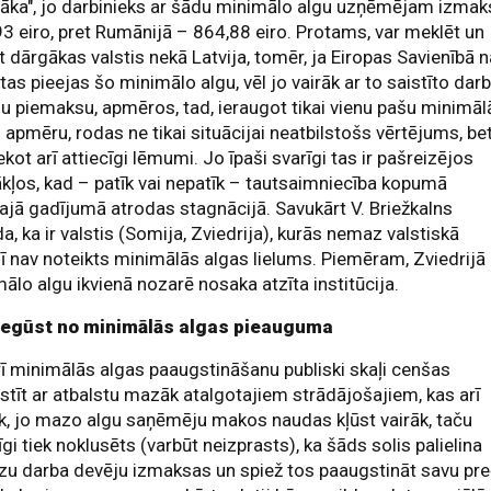
āka", jo darbinieks ar šādu minimālo algu uzņēmējam izmak
3 eiro, pret Rumānijā – 864,88 eiro. Protams, var meklēt un
t dārgākas valstis nekā Latvija, tomēr, ja Eiropas Savienībā 
tas pieejas šo minimālo algu, vēl jo vairāk ar to saistīto dar
u piemaksu, apmēros, tad, ieraugot tikai vienu pašu minimāl
 apmēru, rodas ne tikai situācijai neatbilstošs vērtējums, be
ekot arī attiecīgi lēmumi. Jo īpaši svarīgi tas ir pašreizējos
kļos, kad – patīk vai nepatīk – tautsaimniecība kopumā
ajā gadījumā atrodas stagnācijā. Savukārt V. Briežkalns
a, ka ir valstis (Somija, Zviedrija), kurās nemaz valstiskā
ī nav noteikts minimālās algas lielums. Piemēram, Zviedrijā
ālo algu ikvienā nozarē nosaka atzīta institūcija.
iegūst no minimālās algas pieauguma
rī minimālās algas paaugstināšanu publiski skaļi cenšas
stīt ar atbalstu mazāk atalgotajiem strādājošajiem, kas arī
k, jo mazo algu saņēmēju makos naudas kļūst vairāk, taču
īgi tiek noklusēts (varbūt neizprasts), ka šāds solis palielina
u darba devēju izmaksas un spiež tos paaugstināt savu pr