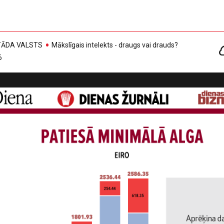
, TĀDA VALSTS
Mākslīgais intelekts - draugs vai drauds?
6