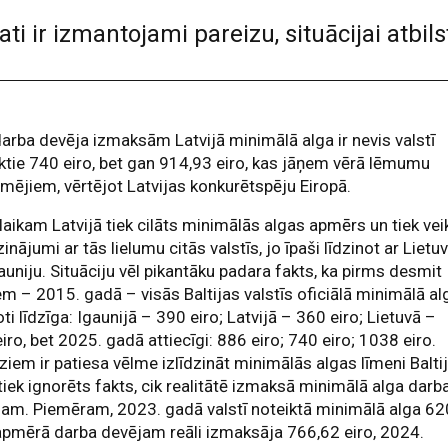
dati ir izmantojami pareizu, situācijai at
arba devēja izmaksām Latvijā minimālā alga ir nevis valstī
ktie 740 eiro, bet gan 914,93 eiro, kas jāņem vērā lēmumu
mējiem, vērtējot Latvijas konkurētspēju Eiropā.
 laikam Latvijā tiek cilāts minimālās algas apmērs un tiek vei
zinājumi ar tās lielumu citās valstīs, jo īpaši līdzinot ar Lietu
auniju. Situāciju vēl pikantāku padara fakts, ka pirms desmit
m – 2015. gadā – visās Baltijas valstīs oficiālā minimālā al
ļoti līdzīga: Igaunijā – 390 eiro; Latvijā – 360 eiro; Lietuvā –
iro, bet 2025. gadā attiecīgi: 886 eiro; 740 eiro; 1038 eiro.
iem ir patiesa vēlme izlīdzināt minimālās algas līmeni Baltij
tiek ignorēts fakts, cik realitātē izmaksā minimālā alga darb
am. Piemēram, 2023. gadā valstī noteiktā minimālā alga 62
apmērā darba devējam reāli izmaksāja 766,62 eiro, 2024.