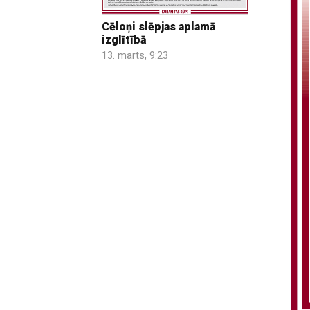
Cēloņi slēpjas aplamā
izglītībā
13. marts, 9:23