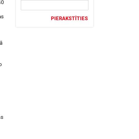
40
as
PIERAKSTĪTIES
tā
o
ms