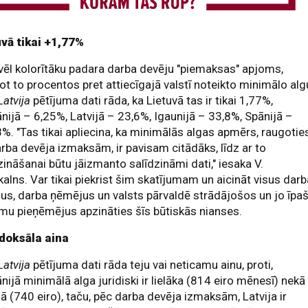
uvā tikai +1,77%
vēl kolorītāku padara darba devēju "piemaksas" apjoms,
ot to procentos pret attiecīgajā valstī noteikto minimālo alg
atvija
pētījuma dati rāda, ka Lietuvā tas ir tikai 1,77%,
ijā – 6,25%, Latvijā – 23,6%, Igaunijā – 33,8%, Spānijā –
%. "Tas tikai apliecina, ka minimālās algas apmērs, raugotie
rba devēja izmaksām, ir pavisam citādāks, līdz ar to
zināšanai būtu jāizmanto salīdzināmi dati," iesaka V.
kalns. Var tikai piekrist šim skatījumam un aicināt visus dar
us, darba ņēmējus un valsts pārvaldē strādājošos un jo īpaš
u pieņēmējus apzināties šīs būtiskās nianses.
doksāla aina
atvija
pētījuma dati rāda teju vai neticamu ainu, proti,
ijā minimālā alga juridiski ir lielāka (814 eiro mēnesī) nekā
jā (740 eiro), taču, pēc darba devēja izmaksām, Latvija ir