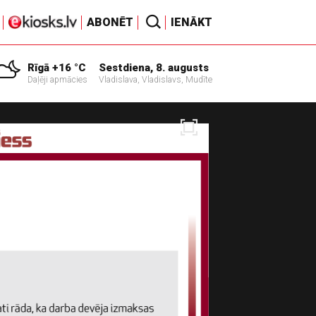
ABONĒT
IENĀKT
Rīgā +16 °C
Sestdiena, 8. augusts
Daļēji apmācies
Vladislava, Vladislavs, Mudīte