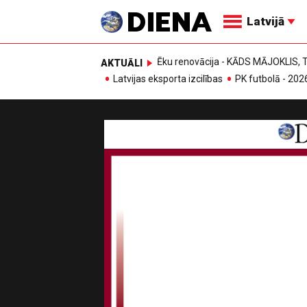
Latvijā
Ēku renovācija - KĀDS MĀJOKLIS
AKTUĀLI
Latvijas eksporta izcilības
PK futbolā - 202