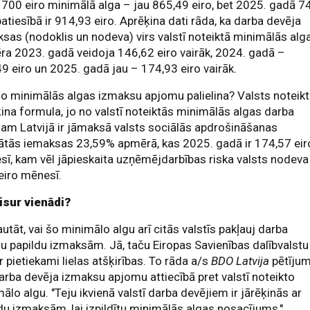
700 eiro minimālā alga – jau 865,49 eiro, bet 2025. gadā 7
patiesībā ir 914,93 eiro. Aprēķina dati rāda, ka darba devēja
sas (nodoklis un nodeva) virs valstī noteiktā minimālās alg
a 2023. gadā veidoja 146,62 eiro vairāk, 2024. gadā –
9 eiro un 2025. gadā jau – 174,93 eiro vairāk.
o minimālās algas izmaksu apjomu palielina? Valsts noteik
ina formula, jo no valstī noteiktās minimālās algas darba
am Latvijā ir jāmaksā valsts sociālās apdrošināšanas
ātās iemaksas 23,59% apmērā, kas 2025. gadā ir 174,57 eir
ī, kam vēl jāpieskaita uzņēmējdarbības riska valsts nodeva
eiro mēnesī.
isur vienādi?
autāt, vai šo minimālo algu arī citās valstīs pakļauj darba
u papildu izmaksām. Jā, taču Eiropas Savienības dalībvalstu
ir pietiekami lielas atšķirības. To rāda a/s
BDO Latvija
pētīju
arba devēja izmaksu apjomu attiecībā pret valstī noteikto
ālo algu. "Teju ikvienā valstī darba devējiem ir jārēķinās ar
du izmaksām, lai izpildītu minimālās algas nosacījums,"