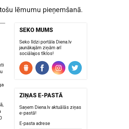
bilstošu lēmumu pieņemšanā.
SEKO MUMS
Seko līdzi portāla Diena.lv
jaunākajām ziņām arī
sociālajos tīklos!
kti
vu
ga
ZIŅAS E-PASTĀ
ā,
Saņem Diena.lv aktuālās ziņas
a
e-pastā!
0
E-pasta adrese