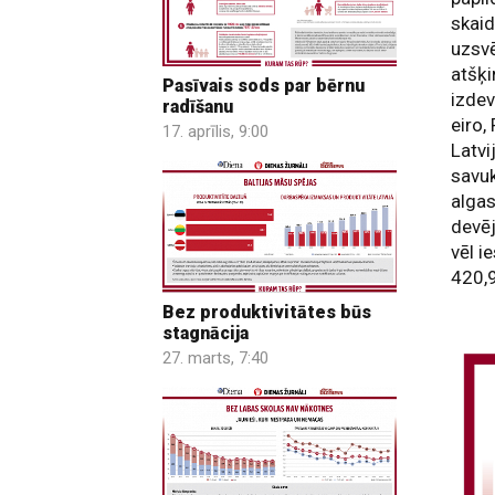
skai
uzsvē
atšķi
Pasīvais sods par bērnu
izdev
radīšanu
eiro,
17. aprīlis, 9:00
Latvi
savuk
algas
devēj
vēl i
420,9
Bez produktivitātes būs
stagnācija
27. marts, 7:40