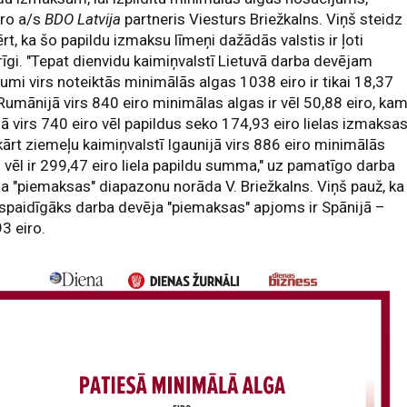
dro a/s
BDO Latvija
partneris Viesturs Briežkalns. Viņš steidz
rt, ka šo papildu izmaksu līmeņi dažādās valstis ir ļoti
rīgi. "Tepat dienvidu kaimiņvalstī Lietuvā darba devējam
umi virs noteiktās minimālās algas 1038 eiro ir tikai 18,37
 Rumānijā virs 840 eiro minimālas algas ir vēl 50,88 eiro, ka
jā virs 740 eiro vēl papildus seko 174,93 eiro lielas izmaksas
ārt ziemeļu kaimiņvalstī Igaunijā virs 886 eiro minimālās
 vēl ir 299,47 eiro liela papildu summa," uz pamatīgo darba
a "piemaksas" diapazonu norāda V. Briežkalns. Viņš pauž, ka
espaidīgāks darba devēja "piemaksas" apjoms ir Spānijā –
3 eiro.