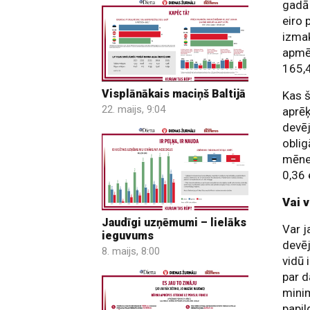
gadā 
eiro 
izmak
apmēr
165,4
Visplānākais maciņš Baltijā
Kas š
22. maijs, 9:04
aprēķ
devēj
oblig
mēnes
0,36 
Vai v
Jaudīgi uzņēmumi – lielāks
Var j
ieguvums
devēj
8. maijs, 8:00
vidū 
par d
minim
papil