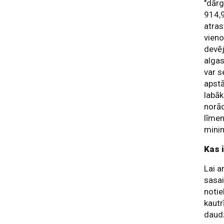
"dārg
914,9
atras
vieno
devēj
algas
var s
apstā
labāk
norād
līmen
minim
Kas 
Lai a
sasai
notie
kautr
daudz