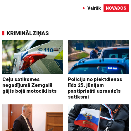
Vairāk
NOVADOS
KRIMINĀLZIŅAS
Ceļu satiksmes
Policija no piektdienas
negadījumā Zemgalē
līdz 25. jūnijam
gājis bojā motociklists
pastiprināti uzraudzīs
satiksmi