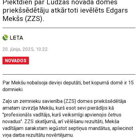
Piektdien par Ludzas novada domes
priekšsēdētāju atkārtoti ievēlēts Edgars
Mekšs (ZZS).
20. jūnijs, 2025, 10:22
NOVADOS
Par Mekšu nobalsoja deviņi deputāti, bet kopumā domē ir 15
domnieki.
Zaļo un zemnieku savienība (ZZS) domes priekšsēdētāja
amatam izvirzīja Mekšu, kurš esot sevi pierādījis kā
"profesionāls vadītājs, kurš veiksmīgi apvienojis četrus
novadus". ZZS skatījumā, arī vēlēšanu rezultāti, Mekša
vadītājam sarakstam iegūstot septiņus mandātus, apliecinot
viņa darba rezultātu novērtējumu.