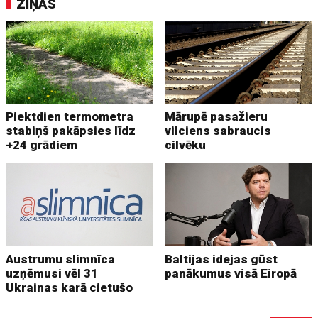
ZIŅAS
Piektdien termometra
Mārupē pasažieru
stabiņš pakāpsies līdz
vilciens sabraucis
+24 grādiem
cilvēku
Austrumu slimnīca
Baltijas idejas gūst
uzņēmusi vēl 31
panākumus visā Eiropā
Ukrainas karā cietušo