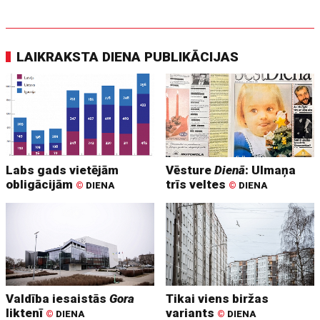
LAIKRAKSTA DIENA PUBLIKĀCIJAS
Labs gads vietējām
Vēsture
Dienā
: Ulmaņa
obligācijām
trīs veltes
©
DIENA
©
DIENA
Valdība iesaistās
Gora
Tikai viens biržas
liktenī
variants
©
DIENA
©
DIENA