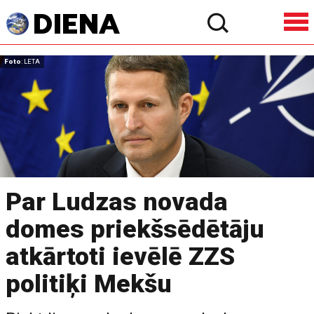
Foto
: LETA
Par Ludzas novada
domes priekšsēdētāju
atkārtoti ievēlē ZZS
politiķi Mekšu