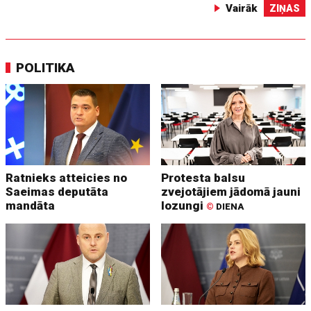
Vairāk
ZIŅAS
POLITIKA
Ratnieks atteicies no
Protesta balsu
Saeimas deputāta
zvejotājiem jādomā jauni
mandāta
lozungi
©
DIENA