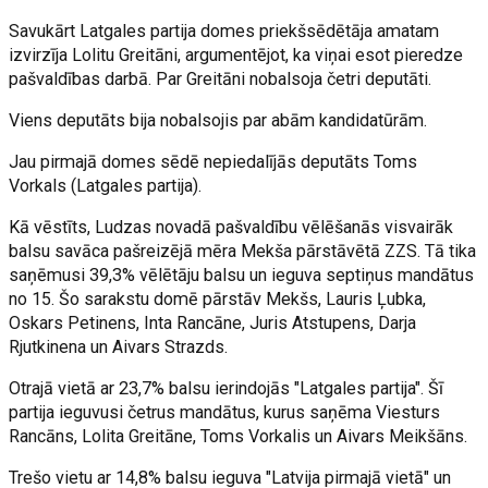
Savukārt Latgales partija domes priekšsēdētāja amatam
izvirzīja Lolitu Greitāni, argumentējot, ka viņai esot pieredze
pašvaldības darbā. Par Greitāni nobalsoja četri deputāti.
Viens deputāts bija nobalsojis par abām kandidatūrām.
Jau pirmajā domes sēdē nepiedalījās deputāts Toms
Vorkals (Latgales partija).
Kā vēstīts, Ludzas novadā pašvaldību vēlēšanās visvairāk
balsu savāca pašreizējā mēra Mekša pārstāvētā ZZS. Tā tika
saņēmusi 39,3% vēlētāju balsu un ieguva septiņus mandātus
no 15. Šo sarakstu domē pārstāv Mekšs, Lauris Ļubka,
Oskars Petinens, Inta Rancāne, Juris Atstupens, Darja
Rjutkinena un Aivars Strazds.
Otrajā vietā ar 23,7% balsu ierindojās "Latgales partija". Šī
partija ieguvusi četrus mandātus, kurus saņēma Viesturs
Rancāns, Lolita Greitāne, Toms Vorkalis un Aivars Meikšāns.
Trešo vietu ar 14,8% balsu ieguva "Latvija pirmajā vietā" un