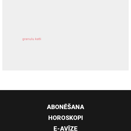
kravu apdrošināšana
granulu katli
siltumsūknis
ABONĒŠANA
HOROSKOPI
E-AVĪZE