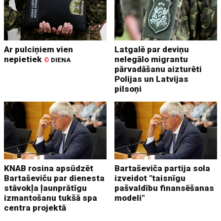
Ar pulciņiem vien
Latgalē par deviņu
nepietiek
nelegālo migrantu
©
DIENA
pārvadāšanu aizturēti
Polijas un Latvijas
pilsoņi
KNAB rosina apsūdzēt
Bartaševiča partija sola
Bartaševiču par dienesta
izveidot "taisnīgu
stāvokļa ļaunprātīgu
pašvaldību finansēšanas
izmantošanu tukšā spa
modeli"
centra projektā