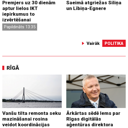
Premjers uz 30 dienām
Saeimā atgriežas Siliņa
aptur lielos IKT
un Lībiņa-Egnere
iepirkumus to
izvērtēšanai
Papildināts 13:35
Vairāk
POLITIKA
RĪGĀ
Vanšu tilta remonta seku
Ārkārtas sēdē lems par
mazināšanai rosina
Rīgas digitālās
veidot koordinācijas
aģentūras direktora