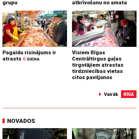
grupu
atbrīvošanu no amata
Pagaidu risinājums ir
Visiem Rīgas
atrasts
Centrāltirgus gaļas
©
DIENA
tirgotājiem atrastas
tirdzniecības vietas
citos paviljonos
Vairāk
RĪGĀ
NOVADOS