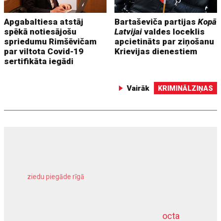
Apgabaltiesa atstāj
Bartaševiča partijas
Kopā
spēkā notiesājošu
Latvijai
valdes loceklis
spriedumu Rimšēvičam
apcietināts par ziņošanu
par viltota Covid-19
Krievijas dienestiem
sertifikāta iegādi
Vairāk
KRIMINĀLZIŅAS
ziedu piegāde rīgā
meliorācijas darbi
octa
dziļurbums