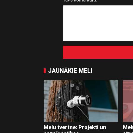
JAUNĀKIE MELI
Melu tvertne: Projekti un
Melu