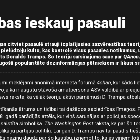
bas ieskauj pasauli
an citviet pasaulē strauji izplatījusies sazvērestības teori
 pielūdzēju kultu, kas kontrolē visus pasaules notikumus, u
ts Donalds Tramps. Šo teoriju saīsinājumā sauc par
QAnon
augošā popularitāte dezinformācijas pētniekiem ir likusi s
kumi meklējami anonīmā interneta forumā
4chan
, kur kāds li
oja ka ir augstu stāvoša amatpersona ASV valdībā ar pieeju 
ws raksta, ka vēlāk teoriju aktīvi pārņēmuši D. Trampa atbalst
latīšanās ātrums un ticībai tai dažādos sabiedrības līmeņos
8. gadā parādījās attēls, kur viņš sarunājas ar policijas spec
saistīta simbolika.
The Washington Post
raksta, ka par šo teor
likāņu partijas politiķi. Lai gan D. Tramps nav tai paudis tiešu
"Es nezinu daudz par šo kustību, izņemot to, ka es viņiem ļoti