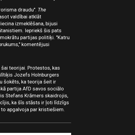
erorisma draudu".
The
sot valdībai atklāt
liecina izmeklēšana, bijusi
ātanistiem. Iepriekš šis pats
mokrātu partijas politiķi. "Katru
 uzbrukums," komentējusi
šai teorijai. Protestos, kas
alītiķis Jozefs Holnburgers
 šokēts, ka teorija šeit ir
skā partija AfD savos sociālo
is Stefans Krāmers skaidrojis,
is, ka šīs stāsts ir ļoti līdzīgs
 to apgalvoja par kristiešiem.