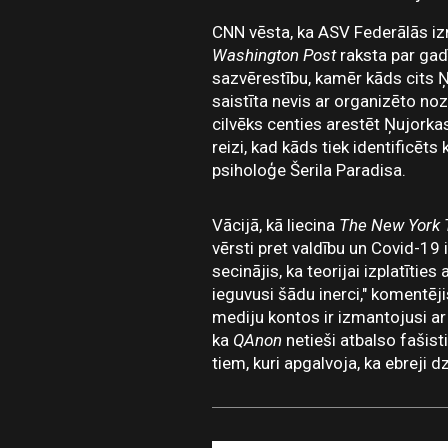
CNN vēsta, ka ASV Federālās iz
Washington Post
raksta par gadī
sazvērestību, kamēr kāds cits Ņu
saistīta nevis ar organizēto noz
cilvēks centies arestēt Ņujorka
reizi, kad kāds tiek identificēts
psiholoģe Šerila Paradisa.
Vācijā, kā liecina
The New York
vērsti pret valdību un Covid-19
secinājis, ka teorijai izplatīties
ieguvusi šādu inerci," komentēj
mediju kontos ir izmantojusi a
ka
QAnon
netieši atbalso fašist
tiem, kuri apgalvoja, ka ebreji 