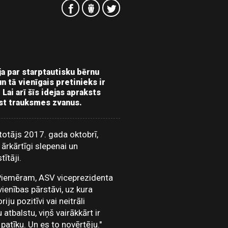
ja par starptautisku bērnu
n tā vienīgais pretinieks ir
. Lai arī šīs idejas apraksts
ist trauksmes zvanus.
etotājs 2017. gada oktobrī,
ārkārtīgi slepenai un
ītāji.
. Piemēram, ASV viceprezidenta
vienības pārstāvi, uz kura
iju pozitīvi vai neitrāli
 atbalstu, viņš vairākkārt ir
 patīku. Un es to novērtēju."