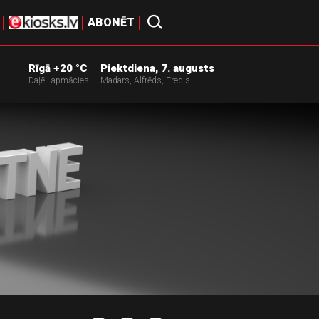
ABONĒT
IENĀKT
Rīgā +20 °C
Piektdiena, 7. augusts
Daļēji apmācies
Madars, Alfrēds, Fredis