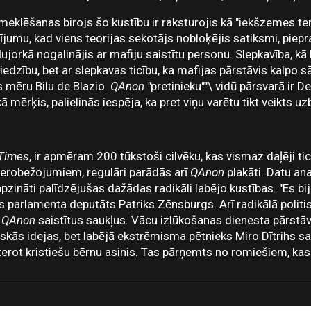
meklēšanas birojs šo kustību ir raksturojis kā "iekšzemes t
jumu, kad viens teorijas sekotājs nobloķējis satiksmi, piepra
jorkā nogalinājis ar mafiju saistītu personu. Slepkavība, kā 
iedzību, bet ar slepkavas ticību, ka mafijas pārstāvis kalpo s
s mēru Bilu de Blazio.
QAnon "
pretinieku""\ vidū pārsvarā ir De
 kā mērķis, palielinās iespēja, ka pret viņu varētu tikt veikts
 Times
, ir apmēram 200 tūkstoši cilvēku, kas vismaz daļēji tic 
 ierobežojumiem, regulāri parādās arī
QAnon
plakāti. Datu an
 apzināti palīdzējušas dažādas radikāli labējo kustības. "Es biju
is parlamenta deputāts Patriks Zēnsburgs. Arī radikālā politi
r
QAnon
saistītus saukļus. Vācu izlūkošanas dienesta pārstāv
iskās idejas, bet labējā ekstrēmisma pētnieks Miro Dītrihs sacīj
dzerot kristiešu bērnu asinis. Tas pārņemts no romiešiem, kas