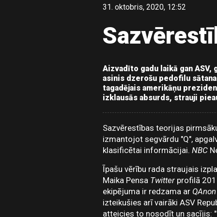
31. oktobris, 2020, 12:52
Sazvērestī
Aizvadīto gadu laikā gan ASV, g
asinis dzerošu pedofilu sātana
tagadējais amerikāņu preziden
izklausās absurds, strauji pie
Sazvērestības teorijas pirmsā
izmantojot segvārdu "Q", apgalv
klasificētai informācijai.
NBC
Ne
Īpašu vērību rada straujais izp
Maika Pensa
Twitter
profilā 201
ekipējuma ir redzama ar
QAnon
izteikušies arī vairāki ASV Repub
atteicies to nosodīt un sacījis: 