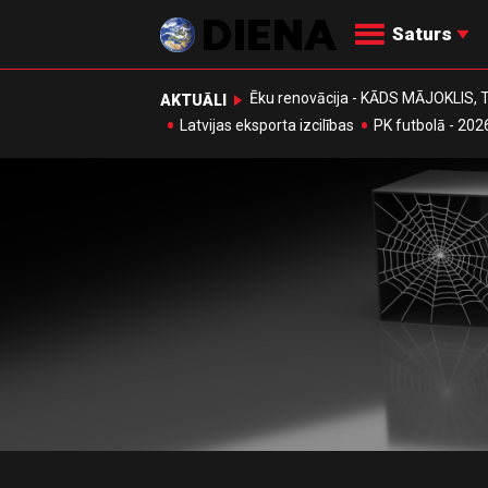
Saturs
Ēku renovācija - KĀDS MĀJOKLIS
AKTUĀLI
Latvijas eksporta izcilības
PK futbolā - 202