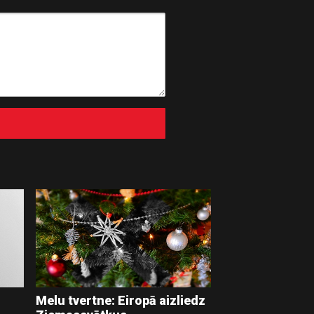
Melu tvertne: Eiropā aizliedz