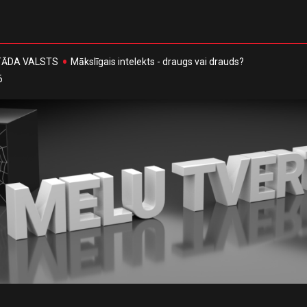
, TĀDA VALSTS
Mākslīgais intelekts - draugs vai drauds?
6