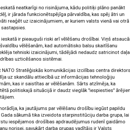
ieskatā neatkarīgi no risinājuma, kādu politiķi plāno panākt
ēļ, ir jārada funkcionētspējīga pārvaldība, kas spēj ātri un
āti reaģēt uz izaicinājumiem, ar kuriem valsts vienā vai otrā
 sastapsies.
 ieskatā ir pieauguši riski arī vēlēšanu drošībai. Viņš atsauc
švaldību vēlēšanām, kad automātisko balsu skaitīšanu
klēja tehniski izaicinājumi, tādējādi nedaudz satricinot daļ
drības uzticēšanos sistēmai.
 NATO Stratēģiskās komunikācijas izcilības centra direktor
īja uz skandālu attiecībā uz informācijas tehnoloģiju
mām, kas ir saistītas ar vēlēšanām. Sārts atzīmēja, ka
tētā politiskajā situācijā ir daudz vieglāk "iespiesties" ārēji
tājiem.
norādīja, ka jautājums par vēlēšanu drošību iegūst papildu
. Gada sākumā tika izveidota starpinstitūciju darba grupa, lai
rstu iespējamos drošības apdraudējumus rudenī gaidāmo
anu norisei, savukārt darba grupas vadītājs ir Valsts