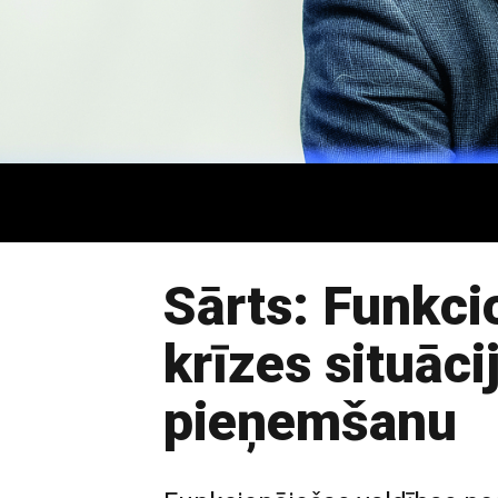
Sārts: Funkci
krīzes situāc
pieņemšanu