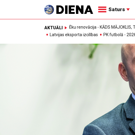
Saturs
Ēku renovācija - KĀDS MĀJOKLIS
AKTUĀLI
Latvijas eksporta izcilības
PK futbolā - 202