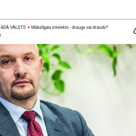
, TĀDA VALSTS
Mākslīgais intelekts - draugs vai drauds?
6