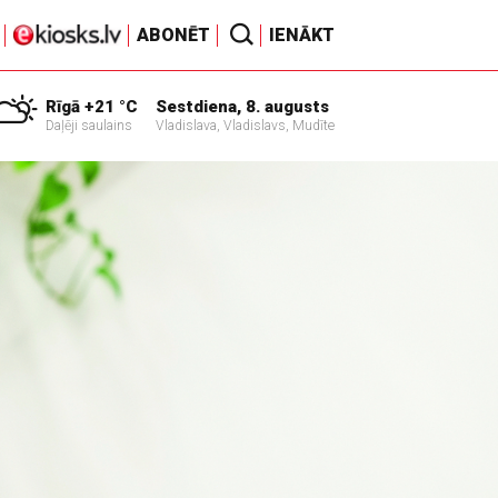
ABONĒT
IENĀKT
Rīgā +21 °C
Sestdiena, 8. augusts
Daļēji saulains
Vladislava, Vladislavs, Mudīte