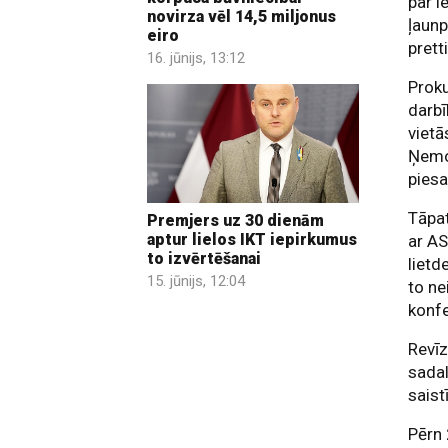
par 
novirza vēl 14,5 miljonus
ļaunp
eiro
prett
16. jūnijs, 13:12
Proku
darbī
vietā
Ņemot
piesa
Tāpat
Premjers uz 30 dienām
aptur lielos IKT iepirkumus
ar AS
to izvērtēšanai
lietd
15. jūnijs, 12:04
to ne
konfe
Revīz
sadal
saist
Pērn 