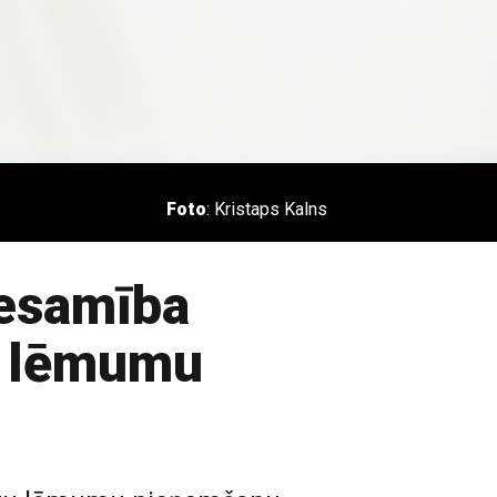
Foto
: Kristaps Kalns
eesamība
ru lēmumu