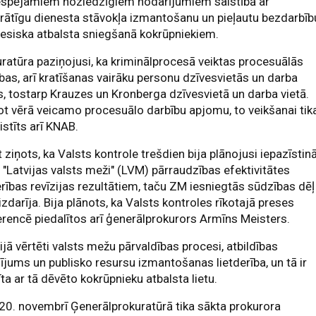
iespējamiem noziedzīgiem nodarījumiem saistībā ar
rātīgu dienesta stāvokļa izmantošanu un pieļautu bezdarbīb
iesiska atbalsta sniegšanā kokrūpniekiem.
ratūra paziņojusi, ka kriminālprocesā veiktas procesuālās
bas, arī kratīšanas vairāku personu dzīvesvietās un darba
s, tostarp Krauzes un Kronberga dzīvesvietā un darba vietā.
 vērā veicamo procesuālo darbību apjomu, to veikšanai tik
istīts arī KNAB.
 ziņots, ka Valsts kontrole trešdien bija plānojusi iepazīstin
 "Latvijas valsts meži" (LVM) pārraudzības efektivitātes
erības revīzijas rezultātiem, taču ZM iesniegtās sūdzības dēļ
izdarīja. Bija plānots, ka Valsts kontroles rīkotajā preses
rencē piedalītos arī ģenerālprokurors Armīns Meisters.
ijā vērtēti valsts mežu pārvaldības procesi, atbildības
ījums un publisko resursu izmantošanas lietderība, un tā ir
īta ar tā dēvēto kokrūpnieku atbalsta lietu.
20. novembrī Ģenerālprokuratūrā tika sākta prokurora