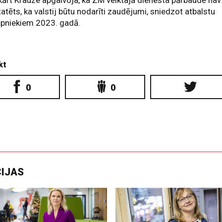
atēts, ka valstij būtu nodarīti zaudējumi, sniedzot atbalstu
ūpniekiem 2023. gadā.
kt
0
0
CIJAS