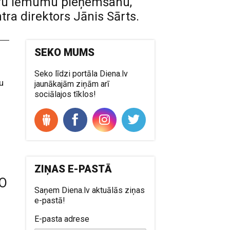
ātru lēmumu pieņemšanu,
ra direktors Jānis Sārts.
SEKO MUMS
Seko līdzi portāla Diena.lv
u
jaunākajām ziņām arī
sociālajos tīklos!
ZIŅAS E-PASTĀ
TO
Saņem Diena.lv aktuālās ziņas
e-pastā!
E-pasta adrese