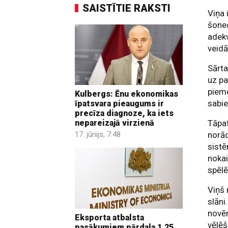
SAISTĪTIE RAKSTI
Viņa 
šoned
adekv
veidā
Sārta
uz pa
pieme
Kulbergs: Ēnu ekonomikas
sabie
īpatsvara pieaugums ir
precīza diagnoze, ka iets
Tāpat
nepareizajā virzienā
norād
17. jūnijs, 7:48
sistē
nokai
spēlē
Viņš 
slāni
novē
Eksporta atbalsta
vēlēš
pasākumiem pārdala 1,25