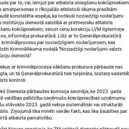
ude par to, vai, lemjot par atbalsta sniegšanu kokrūpniekiem
s amatpersonas ir rīkojušās atbilstoši likuma prasībām.
udē konstatēta iespēja, ka notikuši noziedzīgi nodarījumi
s institūciju dienestā saistībā ar prettiesisku atbalsta
šanu kokrūpniekiem, veicot cenu korekciju LVM ilgtermiņa
os, informēja prokuratūrā. Līdz ar to Ģenerālprokuratūrā
 kriminālprocess par noziedzīgiem nodarījumiem, kas
zēti Krimināllikuma nodaļā "Noziedzīgi nodarījumi valsts
tūciju dienestā".
aikus ar kriminālprocesa sākšanu prokurora pārbaude nav
gta, un tā Ģenerālprokuratūrā tiek turpināta, tostarp sadarbī
lsts kontroli.
ekš Dienesta pārbaudes komisija secināja, ka 2023. gada
lē valdības palīdzību saņēmušo kokrūpniecības uzņēmumu
šu stāvoklis 2023. gadā nebija sistemātiski vai strukturāli
bils. Ziņojumā tika minēti vairāki fakti, kas lika šaubīties par
irtā atbalsta pamatotību.
ārt Krauze apgalvoja, ka ZM veiktajā dienesta pārbaudē nav