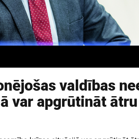
onējošas valdības n
ijā var apgrūtināt āt