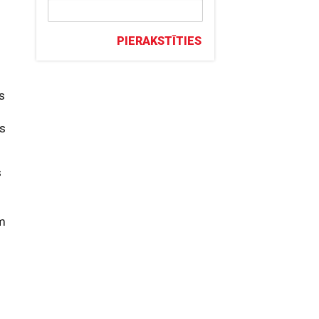
PIERAKSTĪTIES
ās
as
s
em