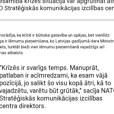
esamība krīzes situācijā var apgrūtināt 
 Stratēģiskās komunikācijas izcilības cent
norādīja, ka krīzē ir būtiska gatavība un spējas, bet vienlīdz
ga ir lēmumu pieņemšana, ko Latvijas gadījumā dara Ministr
ets, turklāt bieži vien lēmumu pieņemšanā vajadzīgs arī
as atbalsts.
"Krīzēs ir svarīgs temps. Manuprāt,
patlaban ir acīmredzami, ka esam vājā
pozīcijā, jo salikt šo visu kopā ātri, kā to
vajadzētu, varētu būt grūtāk," sacīja NA
Stratēģiskās komunikācijas izcilības
centra direktors.