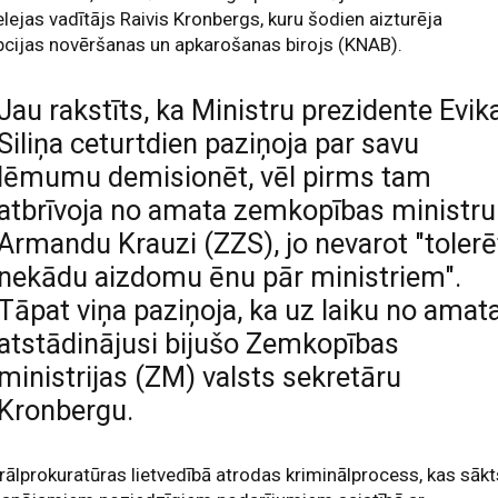
lejas vadītājs Raivis Kronbergs, kuru šodien aizturēja
cijas novēršanas un apkarošanas birojs (KNAB).
Jau rakstīts, ka Ministru prezidente Evik
Siliņa ceturtdien paziņoja par savu
lēmumu demisionēt, vēl pirms tam
atbrīvoja no amata zemkopības ministru
Armandu Krauzi (ZZS), jo nevarot "tolerē
nekādu aizdomu ēnu pār ministriem".
Tāpat viņa paziņoja, ka uz laiku no amat
atstādinājusi bijušo Zemkopības
ministrijas (ZM) valsts sekretāru
Kronbergu.
ālprokuratūras lietvedībā atrodas kriminālprocess, kas sākt