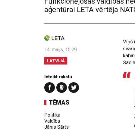
Funkcionējošas valdības ne
aģentūrai LETA vērtēja NATO
Viņš 
svarī
14. maijs, 15:29
kabin
LATVIJĀ
Saeim
Ieteikt rakstu
TĒMAS
Politika
Valdība
Jānis Sārts