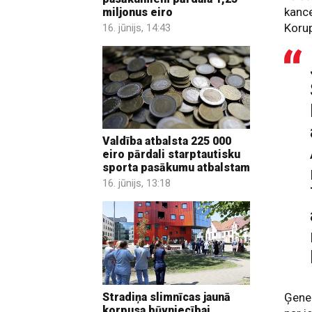
kance
miljonus eiro
Korup
16. jūnijs, 14:43
Valdība atbalsta 225 000
eiro pārdali starptautisku
sporta pasākumu atbalstam
16. jūnijs, 13:18
Stradiņa slimnīcas jaunā
Ģener
korpusa būvniecībai