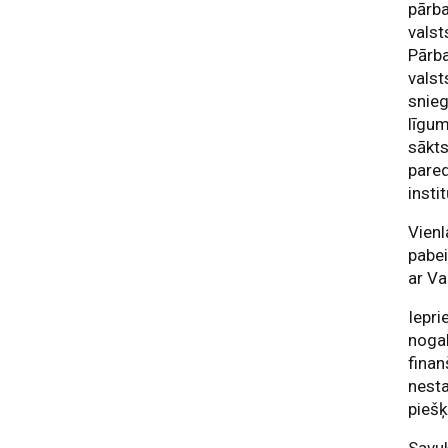
pārba
valst
Pārba
valst
snieg
līgum
sākts
pared
insti
Vienl
pabei
ar Va
Iepri
noga
finan
nesta
piešķ
Savuk