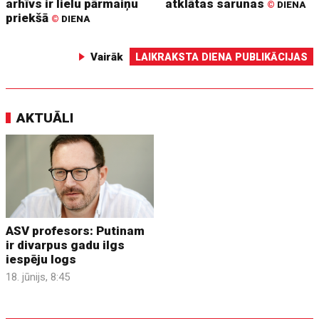
arhīvs ir lielu pārmaiņu
atklātas sarunas
©
DIENA
priekšā
©
DIENA
Vairāk
LAIKRAKSTA DIENA PUBLIKĀCIJAS
AKTUĀLI
ASV profesors: Putinam
ir divarpus gadu ilgs
iespēju logs
18. jūnijs, 8:45