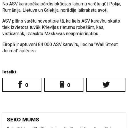
No ASV karaspēka pārdislokācijas labumu varētu gūt Polija,
Rumānija, Lietuva un Grieķija, norādīja laikraksta avoti.
ASV plāns varētu novest pie tā, ka liels ASV karavīru skaits
tiek izvietots tuvāk Krievijas rietumu robežām, kas,
visticamāk, izsauktu Maskavas neapmierinātību.
Eiropā ir aptuveni 84 000 ASV karavīru, liecina "Wall Street
Journal" aplēses.
Ieteikt
0
0
SEKO MUMS