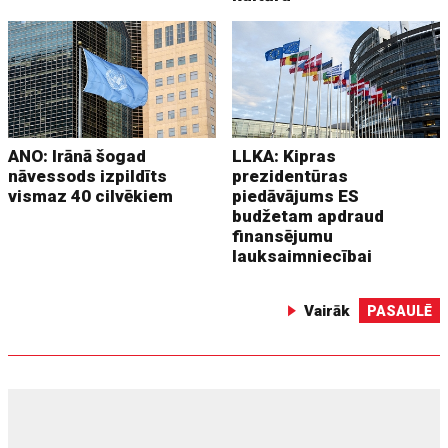
ANO: Irānā šogad
LLKA: Kipras
nāvessods izpildīts
prezidentūras
vismaz 40 cilvēkiem
piedāvājums ES
budžetam apdraud
finansējumu
lauksaimniecībai
Vairāk
PASAULĒ