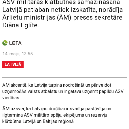
ASV militārās klātbūtnes samazināšana
Latvijā patlaban netiek izskatīta, norādīja
Ārlietu ministrijas (ĀM) preses sekretāre
Diāna Eglīte.
14. maijs, 13:55
LATVIJĀ
ĀM akcentē, ka Latvija turpina nodrošināt un pilnveidot
uzņemošās valsts atbalstu un ir gatava uzņemt papildu ASV
vienības.
ĀM uzsver, ka Latvijas drošībai ir svarīga pastāvīga un
ilgtermiņa ASV militāro spēju, ekipējuma un rezervju
klātbūtne Latvijā un Baltijas reģionā.