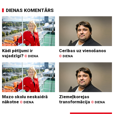
DIENAS KOMENTĀRS
Kādi pētījumi ir
Cerības uz vienošanos
vajadzīgi?
©
DIENA
©
DIENA
Mazo skolu neskaidrā
Ziemeļkorejas
nākotne
transformācija
©
DIENA
©
DIENA