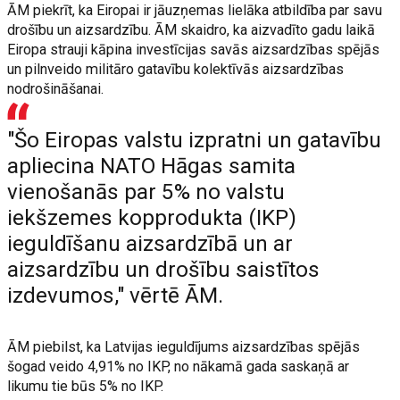
ĀM piekrīt, ka Eiropai ir jāuzņemas lielāka atbildība par savu
drošību un aizsardzību. ĀM skaidro, ka aizvadīto gadu laikā
Eiropa strauji kāpina investīcijas savās aizsardzības spējās
un pilnveido militāro gatavību kolektīvās aizsardzības
nodrošināšanai.
"Šo Eiropas valstu izpratni un gatavību
apliecina NATO Hāgas samita
vienošanās par 5% no valstu
iekšzemes kopprodukta (IKP)
ieguldīšanu aizsardzībā un ar
aizsardzību un drošību saistītos
izdevumos," vērtē ĀM.
ĀM piebilst, ka Latvijas ieguldījums aizsardzības spējās
šogad veido 4,91% no IKP, no nākamā gada saskaņā ar
likumu tie būs 5% no IKP.