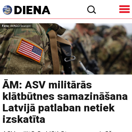
Foto
: IMAGO/Scanpix
ĀM: ASV militārās
klātbūtnes samazināšana
Latvijā patlaban netiek
izskatīta