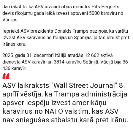
Jau rakstīts, ka ASV aizsardzības ministrs Pīts Hegsets
devis rīkojumu gada laikā izvest aptuveni 5000 karavīru no
Vācijas.
Iepriekš ASV prezidents Donalds Tramps paziņoja, ka varētu
izvest ASV karavīrus no Itālijas un Spānijas, jo tās iebilst pret
Irānas karu.
2025. gada 31. decembrī Itālijā atradās 12 662 aktīvā
dienesta ASV karavīri un 3814 karavīru Spānijā. Vācijā bija 36
436 karavīri.
ASV laikraksts "Wall Street Journal" 8.
aprīlī vēstīja, ka Trampa administrācija
apsver iespēju izvest amerikāņu
karavīrus no NATO valstīm, kas ASV
nav sniegušas atbalstu karā pret Irānu.