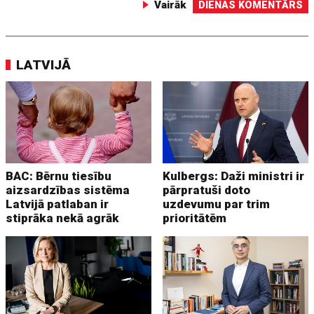
Vairāk
DIENAS KOMENTĀRS
LATVIJĀ
BAC: Bērnu tiesību
Kulbergs: Daži ministri ir
aizsardzības sistēma
pārpratuši doto
Latvijā patlaban ir
uzdevumu par trim
stiprāka nekā agrāk
prioritātēm