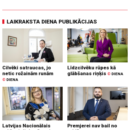
LAIKRAKSTA DIENA PUBLIKĀCIJAS
Cilvēki satraucas, jo
Līdzcilvēku rūpes kā
netic rožainām runām
glābšanas riņķis
©
DIENA
©
DIENA
Latvijas Nacionālais
Premjerei nav bail no