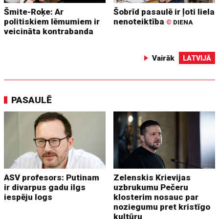
Šmite-Roķe: Ar
Šobrīd pasaulē ir ļoti liela
politiskiem lēmumiem ir
nenoteiktība
©
DIENA
veicināta kontrabanda
Vairāk
LATVIJĀ
PASAULĒ
ASV profesors: Putinam
Zelenskis Krievijas
ir divarpus gadu ilgs
uzbrukumu Pečeru
iespēju logs
klosterim nosauc par
noziegumu pret kristīgo
kultūru