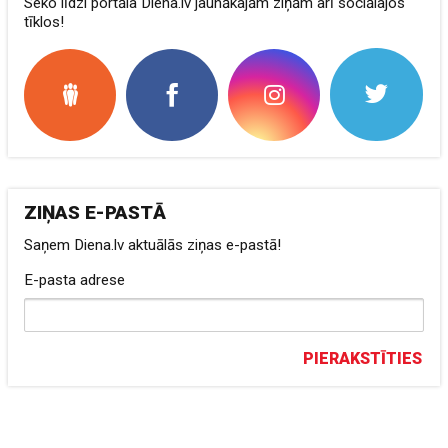
Seko līdzi portāla Diena.lv jaunākajām ziņām arī sociālajos
tīklos!
ZIŅAS E-PASTĀ
Saņem Diena.lv aktuālās ziņas e-pastā!
E-pasta adrese
PIERAKSTĪTIES