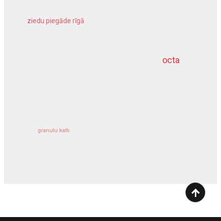
ziedu piegāde rīgā
meliorācijas darbi
octa
dziļurbums
kravu apdrošināšana
granulu katli
siltumsūknis