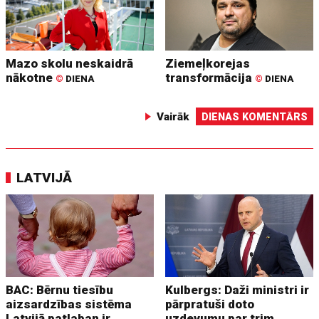
Mazo skolu neskaidrā
Ziemeļkorejas
nākotne
transformācija
©
DIENA
©
DIENA
Vairāk
DIENAS KOMENTĀRS
LATVIJĀ
BAC: Bērnu tiesību
Kulbergs: Daži ministri ir
aizsardzības sistēma
pārpratuši doto
Latvijā patlaban ir
uzdevumu par trim