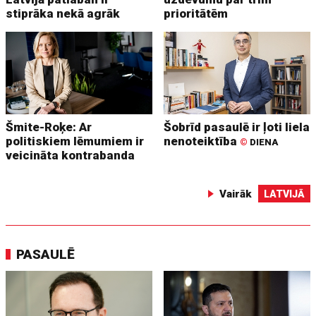
stiprāka nekā agrāk
prioritātēm
Šmite-Roķe: Ar
Šobrīd pasaulē ir ļoti liela
politiskiem lēmumiem ir
nenoteiktība
©
DIENA
veicināta kontrabanda
Vairāk
LATVIJĀ
PASAULĒ