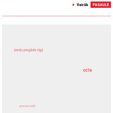
Vairāk
PASAULĒ
ziedu piegāde rīgā
meliorācijas darbi
octa
dziļurbums
kravu apdrošināšana
granulu katli
siltumsūknis