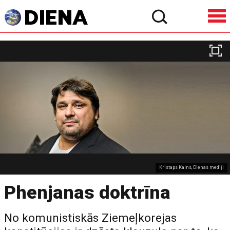
Kristaps Kalns, Dienas mediji
Phenjanas doktrīna
No komunistiskās Ziemeļkorejas