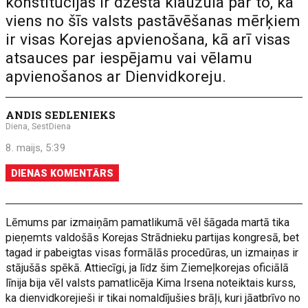
konstitūcijas ir dzēsta klauzula par to, ka
viens no šīs valsts pastāvēšanas mērķiem
ir visas Korejas apvienošana, kā arī visas
atsauces par iespējamu vai vēlamu
apvienošanos ar Dienvidkoreju.
ANDIS SEDLENIEKS
Diena, SestDiena
8. maijs, 5:39
DIENAS KOMENTĀRS
Lēmums par izmaiņām pamatlikumā vēl šāgada martā tika
pieņemts valdošās Korejas Strādnieku partijas kongresā, bet
tagad ir pabeigtas visas formālās procedūras, un izmaiņas ir
stājušās spēkā. Attiecīgi, ja līdz šim Ziemeļkorejas oficiālā
līnija bija vēl valsts pamatlicēja Kima Irsena noteiktais kurss,
ka dienvidkorejieši ir tikai nomaldījušies brāļi, kuri jāatbrīvo no