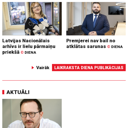
Latvijas Nacionālais
Premjerei nav bail no
arhīvs ir lielu pārmaiņu
atklātas sarunas
©
DIENA
priekšā
©
DIENA
Vairāk
LAIKRAKSTA DIENA PUBLIKĀCIJAS
AKTUĀLI