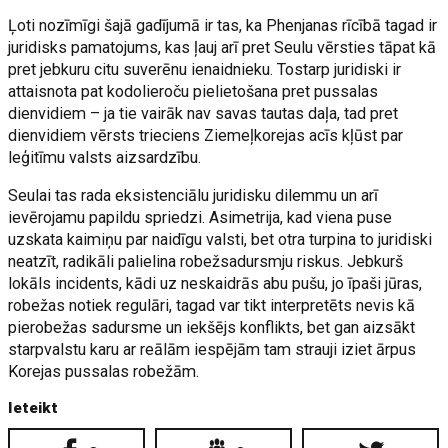
Ļoti nozīmīgi šajā gadījumā ir tas, ka Phenjanas rīcībā tagad ir
juridisks pamatojums, kas ļauj arī pret Seulu vērsties tāpat kā
pret jebkuru citu suverēnu ienaidnieku. Tostarp juridiski ir
attaisnota pat kodolieroču pielietošana pret pussalas
dienvidiem – ja tie vairāk nav savas tautas daļa, tad pret
dienvidiem vērsts trieciens Ziemeļkorejas acīs kļūst par
leģitīmu valsts aizsardzību.
Seulai tas rada eksistenciālu juridisku dilemmu un arī
ievērojamu papildu spriedzi. Asimetrija, kad viena puse
uzskata kaimiņu par naidīgu valsti, bet otra turpina to juridiski
neatzīt, radikāli palielina robežsadursmju riskus. Jebkurš
lokāls incidents, kādi uz neskaidrās abu pušu, jo īpaši jūras,
robežas notiek regulāri, tagad var tikt interpretēts nevis kā
pierobežas sadursme un iekšējs konflikts, bet gan aizsākt
starpvalstu karu ar reālām iespējām tam strauji iziet ārpus
Korejas pussalas robežām.
Ieteikt