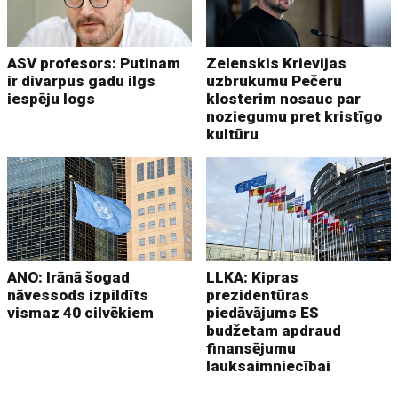
ASV profesors: Putinam
Zelenskis Krievijas
ir divarpus gadu ilgs
uzbrukumu Pečeru
iespēju logs
klosterim nosauc par
noziegumu pret kristīgo
kultūru
ANO: Irānā šogad
LLKA: Kipras
nāvessods izpildīts
prezidentūras
vismaz 40 cilvēkiem
piedāvājums ES
budžetam apdraud
finansējumu
lauksaimniecībai