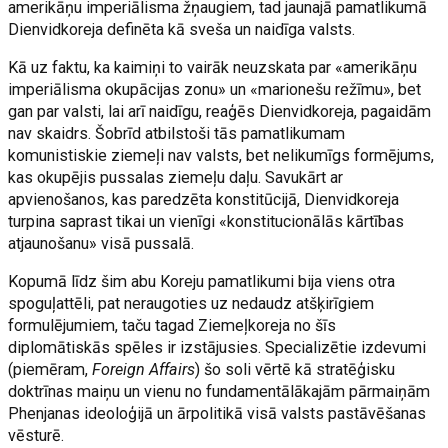
amerikāņu imperiālisma žņaugiem, tad jaunajā pamatlikumā
Dienvidkoreja definēta kā sveša un naidīga valsts.
Kā uz faktu, ka kaimiņi to vairāk neuzskata par «amerikāņu
imperiālisma okupācijas zonu» un «marionešu režīmu», bet
gan par valsti, lai arī naidīgu, reaģēs Dienvidkoreja, pagaidām
nav skaidrs. Šobrīd atbilstoši tās pamatlikumam
komunistiskie ziemeļi nav valsts, bet nelikumīgs formējums,
kas okupējis pussalas ziemeļu daļu. Savukārt ar
apvienošanos, kas paredzēta konstitūcijā, Dienvidkoreja
turpina saprast tikai un vienīgi «konstitucionālās kārtības
atjaunošanu» visā pussalā.
Kopumā līdz šim abu Koreju pamatlikumi bija viens otra
spoguļattēli, pat neraugoties uz nedaudz atšķirīgiem
formulējumiem, taču tagad Ziemeļkoreja no šīs
diplomātiskās spēles ir izstājusies. Specializētie izdevumi
(piemēram,
Foreign Affairs
) šo soli vērtē kā stratēģisku
doktrīnas maiņu un vienu no fundamentālākajām pārmaiņām
Phenjanas ideoloģijā un ārpolitikā visā valsts pastāvēšanas
vēsturē.