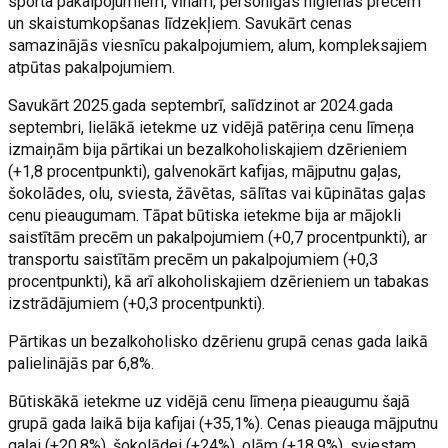
sporta pakalpojumiem, vīnam, personīgās higiēnas precēm
un skaistumkopšanas līdzekļiem. Savukārt cenas
samazinājās viesnīcu pakalpojumiem, alum, kompleksajiem
atpūtas pakalpojumiem.
Savukārt 2025.gada septembrī, salīdzinot ar 2024.gada
septembri, lielākā ietekme uz vidējā patēriņa cenu līmeņa
izmaiņām bija pārtikai un bezalkoholiskajiem dzērieniem
(+1,8 procentpunkti), galvenokārt kafijas, mājputnu gaļas,
šokolādes, olu, sviesta, žāvētas, sālītas vai kūpinātas gaļas
cenu pieaugumam. Tāpat būtiska ietekme bija ar mājokli
saistītām precēm un pakalpojumiem (+0,7 procentpunkti), ar
transportu saistītām precēm un pakalpojumiem (+0,3
procentpunkti), kā arī alkoholiskajiem dzērieniem un tabakas
izstrādājumiem (+0,3 procentpunkti).
Pārtikas un bezalkoholisko dzērienu grupā cenas gada laikā
palielinājās par 6,8%.
Būtiskākā ietekme uz vidējā cenu līmeņa pieaugumu šajā
grupā gada laikā bija kafijai (+35,1%). Cenas pieauga mājputnu
gaļai (+20,8%), šokolādei (+24%), olām (+18,9%), sviestam