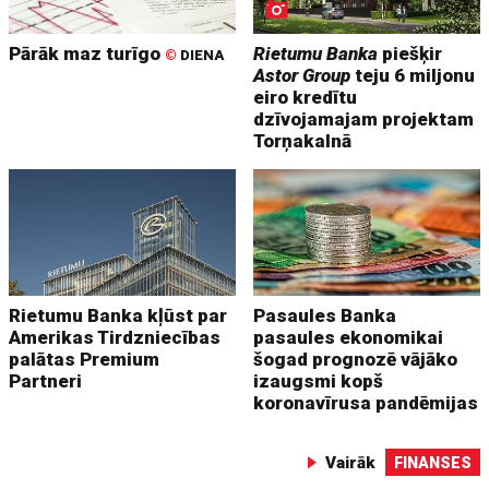
Pārāk maz turīgo
Rietumu Banka
piešķir
©
DIENA
Astor Group
teju 6 miljonu
eiro kredītu
dzīvojamajam projektam
Torņakalnā
Rietumu Banka kļūst par
Pasaules Banka
Amerikas Tirdzniecības
pasaules ekonomikai
palātas Premium
šogad prognozē vājāko
Partneri
izaugsmi kopš
koronavīrusa pandēmijas
Vairāk
FINANSES