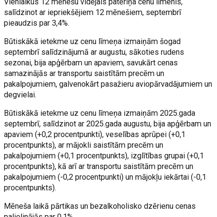
Vienlaikus 12 mēnešu vidējais patēriņa cenu līmenis,
salīdzinot ar iepriekšējiem 12 mēnešiem, septembrī
pieaudzis par 3,4%.
Būtiskākā ietekme uz cenu līmeņa izmaiņām šogad
septembrī salīdzinājumā ar augustu, sākoties rudens
sezonai, bija apģērbam un apaviem, savukārt cenas
samazinājās ar transportu saistītām precēm un
pakalpojumiem, galvenokārt pasažieru aviopārvadājumiem un
degvielai.
Būtiskākā ietekme uz cenu līmeņa izmaiņām 2025.gada
septembrī, salīdzinot ar 2025.gada augustu, bija apģērbam un
apaviem (+0,2 procentpunkti), veselības aprūpei (+0,1
procentpunkts), ar mājokli saistītām precēm un
pakalpojumiem (+0,1 procentpunkts), izglītības grupai (+0,1
procentpunkts), kā arī ar transportu saistītām precēm un
pakalpojumiem (-0,2 procentpunkti) un mājokļu iekārtai (-0,1
procentpunkts).
Mēneša laikā pārtikas un bezalkoholisko dzērienu cenas
palielinājās par 0,1%.