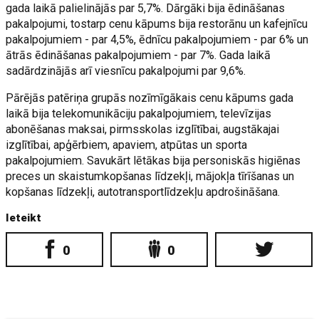
gada laikā palielinājās par 5,7%. Dārgāki bija ēdināšanas
pakalpojumi, tostarp cenu kāpums bija restorānu un kafejnīcu
pakalpojumiem - par 4,5%, ēdnīcu pakalpojumiem - par 6% un
ātrās ēdināšanas pakalpojumiem - par 7%. Gada laikā
sadārdzinājās arī viesnīcu pakalpojumi par 9,6%.
Pārējās patēriņa grupās nozīmīgākais cenu kāpums gada
laikā bija telekomunikāciju pakalpojumiem, televīzijas
abonēšanas maksai, pirmsskolas izglītībai, augstākajai
izglītībai, apģērbiem, apaviem, atpūtas un sporta
pakalpojumiem. Savukārt lētākas bija personiskās higiēnas
preces un skaistumkopšanas līdzekļi, mājokļa tīrīšanas un
kopšanas līdzekļi, autotransportlīdzekļu apdrošināšana.
Ieteikt
0
0