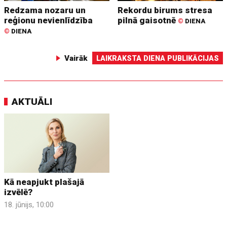
Redzama nozaru un
Rekordu birums stresa
reģionu nevienlīdzība
pilnā gaisotnē
©
DIENA
©
DIENA
Vairāk
LAIKRAKSTA DIENA PUBLIKĀCIJAS
AKTUĀLI
Kā neapjukt plašajā
izvēlē?
18. jūnijs, 10:00