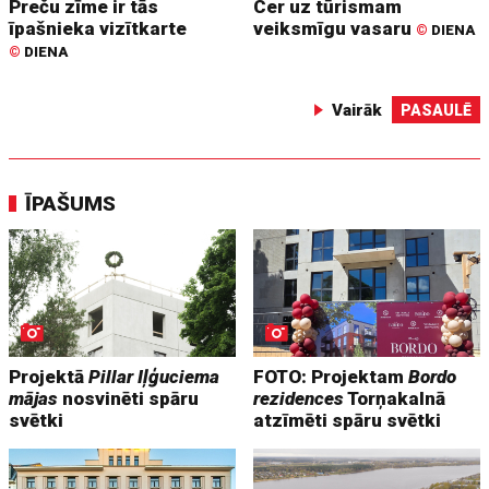
Preču zīme ir tās
Cer uz tūrismam
īpašnieka vizītkarte
veiksmīgu vasaru
©
DIENA
©
DIENA
Vairāk
PASAULĒ
ĪPAŠUMS
Projektā
Pillar Iļģuciema
FOTO: Projektam
Bordo
mājas
nosvinēti spāru
rezidences
Torņakalnā
svētki
atzīmēti spāru svētki