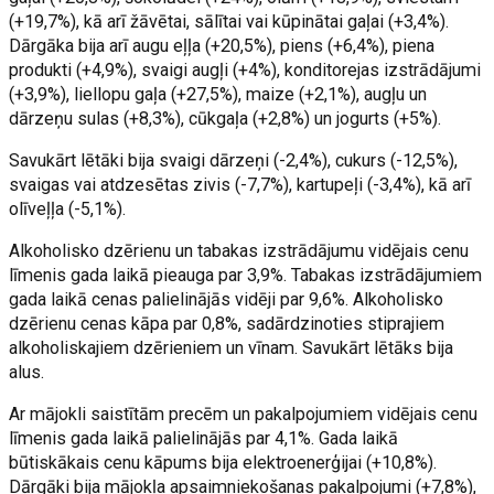
(+19,7%), kā arī žāvētai, sālītai vai kūpinātai gaļai (+3,4%).
Dārgāka bija arī augu eļļa (+20,5%), piens (+6,4%), piena
produkti (+4,9%), svaigi augļi (+4%), konditorejas izstrādājumi
(+3,9%), liellopu gaļa (+27,5%), maize (+2,1%), augļu un
dārzeņu sulas (+8,3%), cūkgaļa (+2,8%) un jogurts (+5%).
Savukārt lētāki bija svaigi dārzeņi (-2,4%), cukurs (-12,5%),
svaigas vai atdzesētas zivis (-7,7%), kartupeļi (-3,4%), kā arī
olīveļļa (-5,1%).
Alkoholisko dzērienu un tabakas izstrādājumu vidējais cenu
līmenis gada laikā pieauga par 3,9%. Tabakas izstrādājumiem
gada laikā cenas palielinājās vidēji par 9,6%. Alkoholisko
dzērienu cenas kāpa par 0,8%, sadārdzinoties stiprajiem
alkoholiskajiem dzērieniem un vīnam. Savukārt lētāks bija
alus.
Ar mājokli saistītām precēm un pakalpojumiem vidējais cenu
līmenis gada laikā palielinājās par 4,1%. Gada laikā
būtiskākais cenu kāpums bija elektroenerģijai (+10,8%).
Dārgāki bija mājokļa apsaimniekošanas pakalpojumi (+7,8%),