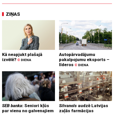
ZIŅAS
Kā neapjukt plašajā
Autopārvadājumu
izvēlē?
pakalpojumu eksports –
©
DIENA
līderos
©
DIENA
SEB banka
: Seniori kļūs
Silvanols
audzē Latvijas
par vienu no galvenajiem
zaļās farmācijas