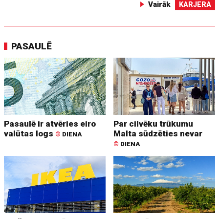
Vairāk
KARJERA
PASAULĒ
Pasaulē ir atvēries eiro
Par cilvēku trūkumu
valūtas logs
Malta sūdzēties nevar
©
DIENA
©
DIENA