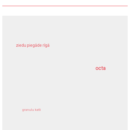
ziedu piegāde rīgā
meliorācijas darbi
octa
dziļurbums
kravu apdrošināšana
granulu katli
siltumsūknis