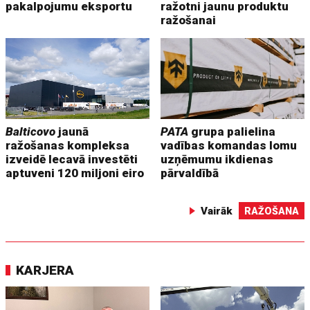
pakalpojumu eksportu
ražotni jaunu produktu
ražošanai
Balticovo
jaunā
PATA
grupa palielina
ražošanas kompleksa
vadības komandas lomu
izveidē Iecavā investēti
uzņēmumu ikdienas
aptuveni 120 miljoni eiro
pārvaldībā
Vairāk
RAŽOŠANA
KARJERA