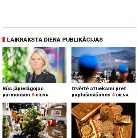
LAIKRAKSTA DIENA PUBLIKĀCIJAS
Būs jāpielāgojas
Izvērtē attieksmi pret
pārmaiņām
paplašināšanos
©
DIENA
©
DIENA