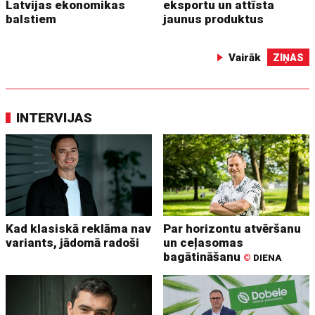
Latvijas ekonomikas
eksportu un attīsta
balstiem
jaunus produktus
Vairāk
ZIŅAS
INTERVIJAS
Kad klasiskā reklāma nav
Par horizontu atvēršanu
variants, jādomā radoši
un ceļasomas
bagātināšanu
©
DIENA