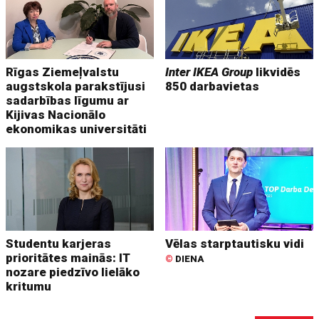
Rīgas Ziemeļvalstu
Inter IKEA Group
likvidēs
augstskola parakstījusi
850 darbavietas
sadarbības līgumu ar
Kijivas Nacionālo
ekonomikas universitāti
Studentu karjeras
Vēlas starptautisku vidi
prioritātes mainās: IT
©
DIENA
nozare piedzīvo lielāko
kritumu