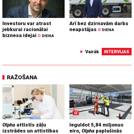
Investoru var atrast
Arī bez dzirnavām darbs
jebkurai racionālai
neapstājas
©
DIENA
biznesa idejai
©
DIENA
Vairāk
INTERVIJAS
RAŽOŠANA
Olpha
attīstīs zāļu
Ieguldot 5,84 miljonus
izstrādes un attīstības
eiro,
Olpha
paplašinās