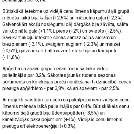
Būtiskākā ietekme uz vidējā cenu līmeņa kāpumu šajā grupā
mēneša laikā bija kafijai (+2,6%) un mājputnu gaļai (+2,3%).
Galvenokārt akciju noslēgumu dēļ dārgāka bija žāvēta, sālīta
vai kūpināta gaļa (+1,1%), piens (+2%) un sviests (+2,5%).
Savukārt akciju ietekmē cenas samazinājās sieram un
biezpienam (-3,1%), svaigiem augļiem (-2,3%) un maizei
(-0,6%), galvenokārt baltmaizei. Lētāki bija arī kartupeļi
(-11,8%).
Apģērba un apavu grupā cenas mēneša laikā vidēji
palielinājās par 3,2%. Sākoties jaunās rudens sezonas
sortimenta un kolekcijas preču nonākšanai tirdzniecībā, cenas
pieauga apģērbiem - par 3,8%, kā arī apaviem - par 2,5%.
Ar mājokli saistītām precēm un pakalpojumiem vidējais cenu
līmenis mēneša laikā palielinājās par 0,4%. Būtiskākais cenu
kāpums šajā grupā bija ūdensapgādei (+3,5%) un
kanalizācijas pakalpojumiem (+4%). Vidējais cenu līmenis
pieauga arī elektroenerģijai (+0,3%).