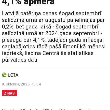
4,1% apmērā
Latvijā patēriņa cenas šogad septembrī
salīdzinājumā ar augustu palielinājās par
0,2%, bet gada laikā - šogad septembrī
salīdzinājumā ar 2024.gada septembri -
pieauga par 4,1%, tādējādi gada inflācijai
saglabājoties tādā pašā līmenī kā mēnesi
iepriekš, liecina Centrālās statistikas
pārvaldes dati.
8. oktobris, 2025, 13:04
ZIŅAS