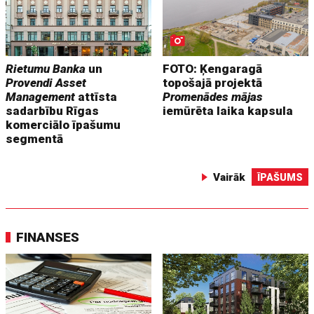
Rietumu Banka
un
FOTO: Ķengaragā
Provendi Asset
topošajā projektā
Management
attīsta
Promenādes mājas
sadarbību Rīgas
iemūrēta laika kapsula
komerciālo īpašumu
segmentā
Vairāk
ĪPAŠUMS
FINANSES