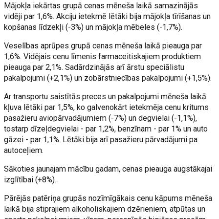
Mājokļa iekārtas grupā cenas mēneša laikā samazinājās
vidēji par 1,6%. Akciju ietekmē lētāki bija mājokļa tīrīšanas un
kopšanas līdzekļi (-3%) un mājokļa mēbeles (-1,7%).
Veselības aprūpes grupā cenas mēneša laikā pieauga par
1,6%. Vidējais cenu līmenis farmaceitiskajiem produktiem
pieauga par 2,1%. Sadārdzinājās arī ārstu speciālistu
pakalpojumi (+2,1%) un zobārstniecības pakalpojumi (+1,5%).
Ar transportu saistītās preces un pakalpojumi mēneša laikā
kļuva lētāki par 1,5%, ko galvenokārt ietekmēja cenu kritums
pasažieru aviopārvadājumiem (-7%) un degvielai (-1,1%),
tostarp dīzeļdegvielai - par 1,2%, benzīnam - par 1% un auto
gāzei - par 1,1%. Lētāki bija arī pasažieru pārvadājumi pa
autoceļiem.
Sākoties jaunajam mācību gadam, cenas pieauga augstākajai
izglītībai (+8%).
Pārējās patēriņa grupās nozīmīgākais cenu kāpums mēneša
laikā bija stiprajiem alkoholiskajiem dzērieniem, atpūtas un