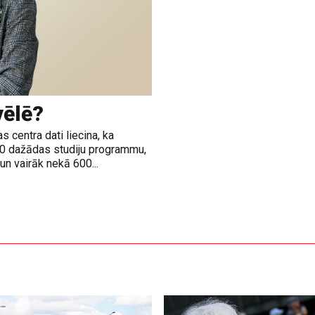
vēlē?
 centra dati liecina, ka
00 dažādas studiju programmu,
n vairāk nekā 600...