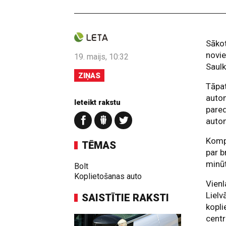
Sākot
novi
19. maijs, 10:32
Saulk
ZIŅAS
Tāpat
autom
Ieteikt rakstu
pare
auto
Kompā
TĒMAS
par b
minū
Bolt
Koplietošanas auto
Vienl
Lielv
SAISTĪTIE RAKSTI
kopl
centr