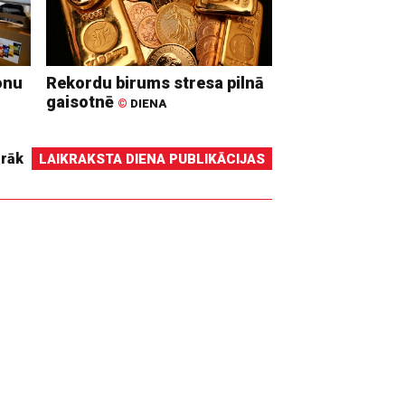
onu
Rekordu birums stresa pilnā
gaisotnē
©
DIENA
irāk
LAIKRAKSTA DIENA PUBLIKĀCIJAS