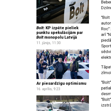
Beber
Dzil
"Bolt
autom
Bolt
: KP izpēte pieliek
Roc" 
punktu spekulācijām par
arī "
Bolt
monopolu Latvijā
piedā
11. jūnijs, 11:30
Sport
sēdvi
elekt
Tāpat
zīmol
"Bolt
Ar piesardzīgu optimismu
patla
16. aprīlis, 9:23
desmi
"Bolt
izstr