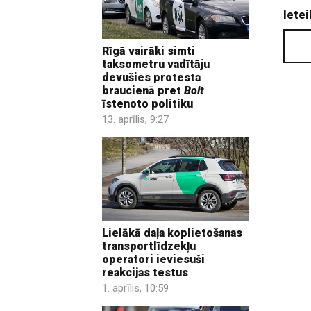
Ietei
Rīgā vairāki simti
taksometru vadītāju
devušies protesta
braucienā pret
Bolt
īstenoto politiku
13. aprīlis, 9:27
Lielākā daļa koplietošanas
transportlīdzekļu
operatori ieviesuši
reakcijas testus
1. aprīlis, 10:59