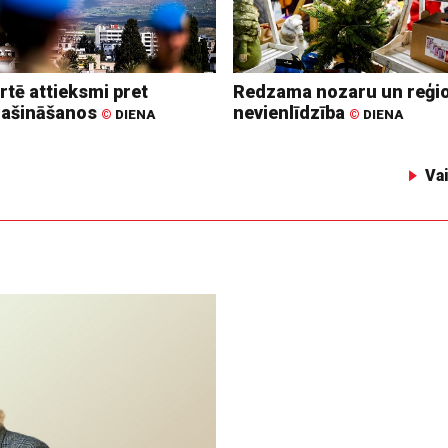
rtē attieksmi pret
Redzama nozaru un reģi
lašināšanos
nevienlīdzība
©
DIENA
©
DIENA
Va