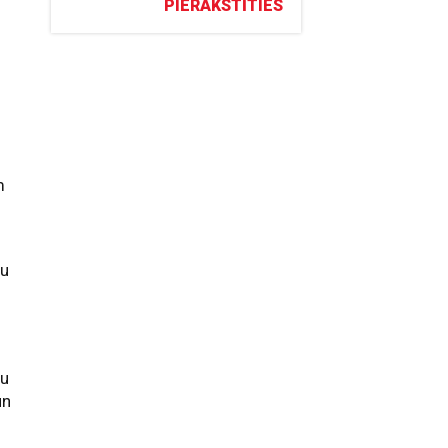
PIERAKSTĪTIES
i
m
nu
su
un