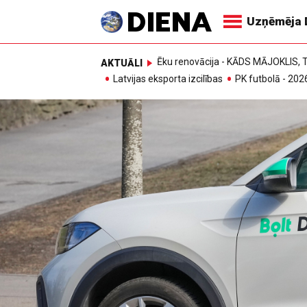
Uzņēmēja 
Ēku renovācija - KĀDS MĀJOKLIS
AKTUĀLI
Latvijas eksporta izcilības
PK futbolā - 202