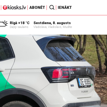
ABONĒT
IENĀKT
Rīgā +18 °C
Sestdiena, 8. augusts
Daļēji saulains
Vladislava, Vladislavs, Mudīte