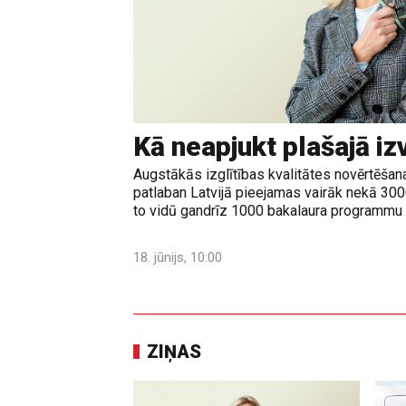
Kā neapjukt plašajā iz
Augstākās izglītības kvalitātes novērtēšanas
patlaban Latvijā pieejamas vairāk nekā 30
to vidū gandrīz 1000 bakalaura programmu u
18. jūnijs, 10:00
ZIŅAS