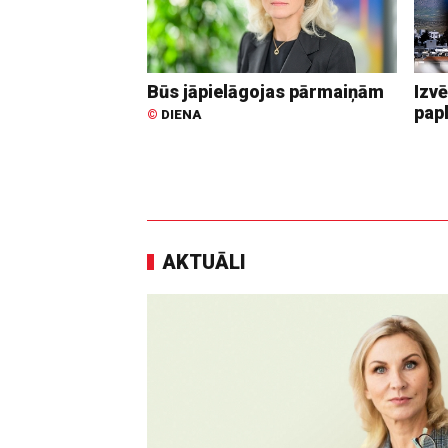
Būs jāpielāgojas pārmaiņām
Izvē
pap
©
DIENA
AKTUĀLI