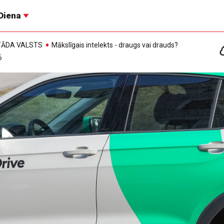
Diena
, TĀDA VALSTS
Mākslīgais intelekts - draugs vai drauds?
6