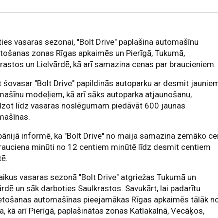
ies vasaras sezonai, "Bolt Drive" paplašina automašīnu
etošanas zonas Rīgas apkaimēs un Pierīgā, Tukumā,
rastos un Lielvārdē, kā arī samazina cenas par braucieniem.
 šovasar "Bolt Drive" papildinās autoparku ar desmit jaunie
ašīnu modeļiem, kā arī sāks autoparka atjaunošanu,
dzot līdz vasaras noslēgumam piedāvāt 600 jaunas
mašīnas.
nijā informē, ka "Bolt Drive" no maija samazina zemāko c
rauciena minūti no 12 centiem minūtē līdz desmit centiem
tē.
aikus vasaras sezonā "Bolt Drive" atgriežas Tukumā un
ārdē un sāk darboties Saulkrastos. Savukārt, lai padarītu
ietošanas automašīnas pieejamākas Rīgas apkaimēs tālāk n
a, kā arī Pierīgā, paplašinātas zonas Katlakalnā, Vecāķos,