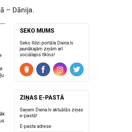
ā – Dānija.
SEKO MUMS
Seko līdzi portāla Diena.lv
jaunākajām ziņām arī
%
sociālajos tīklos!
ka
ļu
ZIŅAS E-PASTĀ
Saņem Diena.lv aktuālās ziņas
rāk
e-pastā!
us
E-pasta adrese