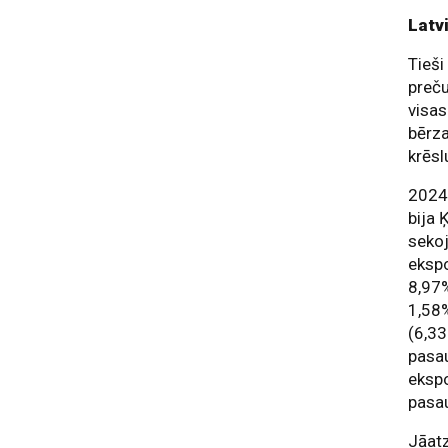
Latv
Tieši
preču
visas
bērza
krēsl
2024.
bija 
sekoj
ekspo
8,97%
1,58%
(6,33
pasau
ekspo
pasau
Jāatz