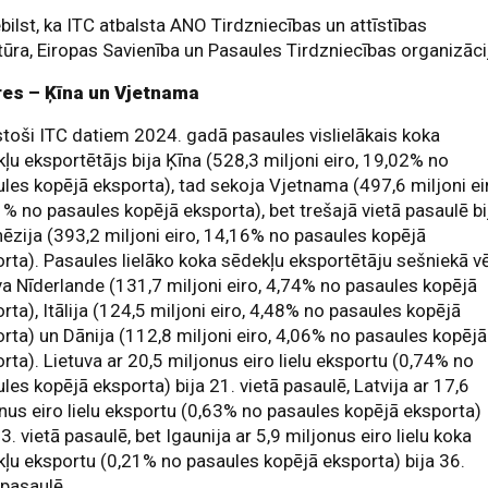
bilst, ka ITC atbalsta ANO Tirdzniecības un attīstības
ūra, Eiropas Savienība un Pasaules Tirdzniecības organizāci
res – Ķīna un Vjetnama
stoši ITC datiem 2024. gadā pasaules vislielākais koka
ļu eksportētājs bija Ķīna (528,3 miljoni eiro, 19,02% no
les kopējā eksporta), tad sekoja Vjetnama (497,6 miljoni ei
% no pasaules kopējā eksporta), bet trešajā vietā pasaulē bi
ēzija (393,2 miljoni eiro, 14,16% no pasaules kopējā
rta). Pasaules lielāko koka sēdekļu eksportētāju sešniekā vē
va Nīderlande (131,7 miljoni eiro, 4,74% no pasaules kopējā
rta), Itālija (124,5 miljoni eiro, 4,48% no pasaules kopējā
rta) un Dānija (112,8 miljoni eiro, 4,06% no pasaules kopējā
rta). Lietuva ar 20,5 miljonus eiro lielu eksportu (0,74% no
les kopējā eksporta) bija 21. vietā pasaulē, Latvija ar 17,6
nus eiro lielu eksportu (0,63% no pasaules kopējā eksporta)
23. vietā pasaulē, bet Igaunija ar 5,9 miljonus eiro lielu koka
ļu eksportu (0,21% no pasaules kopējā eksporta) bija 36.
 pasaulē.