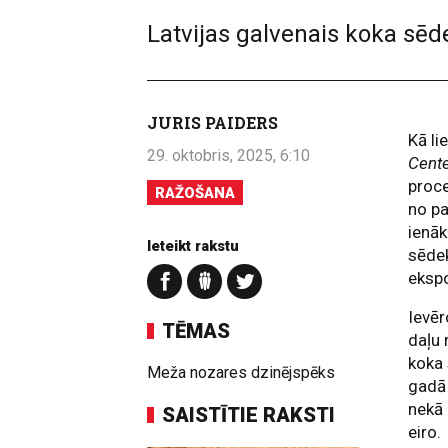
Latvijas galvenais koka sēd
JURIS PAIDERS
Kā li
29. oktobris, 2025, 6:10
Cent
proce
RAŽOŠANA
no pa
ienāk
Ieteikt rakstu
sēdek
ekspo
Ievē
TĒMAS
daļu 
koka 
Meža nozares dzinējspēks
gadā 
nekā 
SAISTĪTIE RAKSTI
eiro.