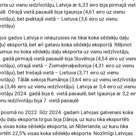
rta uz vienu iedzīvotāju, Latvija ar 6,33 eiro bija pirmajā vie
lē. Otrajā vietā pasaulē bija Igaunija (4,61 eiro uz vienu
votāju), bet piektajā vietā – Lietuva (3,6 eiro uz vienu
votāju).
os gados Latvija ir ielauzusies ne tikai koka sēdekļu daļu
ļu) eksportā, bet arī gatavu koka sēdekļu eksportā. Rēķinot
umus no koka sēdekļu daļu eksporta uz vienu iedzīvotāju,
 gadā pirmajā vietā pasaulē bija Slovēnija (4,54 eiro uz vien
votāju), otrajā vietā – Ziemeļmaķedonija (4,31 eiro uz vienu
votāju), bet trešajā vietā – Lietuva (3,71 eiro uz vienu
votāju). Tālāk sekoja Rumānija (3,64 eiro uz vienu iedzīvotāj
ija (3,46 eiro uz vienu iedzīvotāju). Latvija ar 3,4 eiro uz vienu
votāju 2024. gadā bija 6. vietā pasaulē, bet Igaunija ar 3,2 ei
enu iedzīvotāju bija 7. vietā pasaulē.
 posmā no 2022. līdz 2024. gadam Latvijas galvenais koka
ļu daļu eksporta tirgus bija Dānija, uz kuru tika eksportēti
 visas koka sēdekļu eksporta, un Nīderlande, uz kuru tika
rtēti 22,5% visas koka sēdekļu eksporta. Nozīmīgi Latvijas