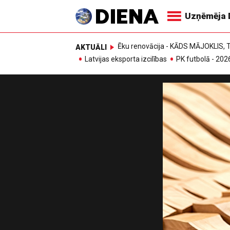
Uzņēmēja 
Ēku renovācija - KĀDS MĀJOKLIS
AKTUĀLI
Latvijas eksporta izcilības
PK futbolā - 202