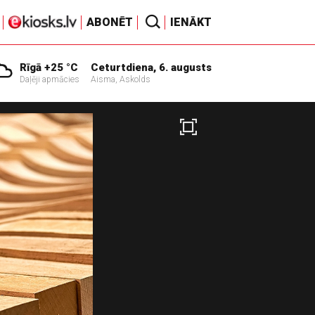
ABONĒT
IENĀKT
Rīgā +25 °C
Ceturtdiena, 6. augusts
Daļēji apmācies
Aisma, Askolds