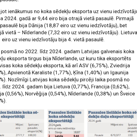
jot ienākumus no koka sēdekļu eksporta uz vienu iedzīvotāj
ja 2024. gadā ar 9,44 eiro bija otrajā vietā pasaulē. Pirmajā
 pasaulē bija Dānija (18,87 eiro uz vienu iedzīvotāju), bet
jā vietā – Nīderlande (7,32 eiro uz vienu iedzīvotāju). Lietuv
1 eiro uz vienu iedzīvotāju bija 4. vietā pasaulē.
 posmā no 2022. līdz 2024. gadam Latvijas galvenais koka
ļu eksporta tirgus bija Nīderlande, uz kuru tika eksportēts
isas koka sēdekļu eksporta, kā arī ASV (6,75%), Zviedrija
%), Apvienotā Karaliste (1,77%), Ķīna (1,40%) un Igaunija
%). Nozīmīgi Latvijas koka sēdekļu pircēji laika posmā no
 līdz 2024. gadam bija Lietuva (0,77%), Francija (0,62%),
a (0,56%), Norvēģija (0,54%), Nīderlande (0,38%) un Šveice
7%).