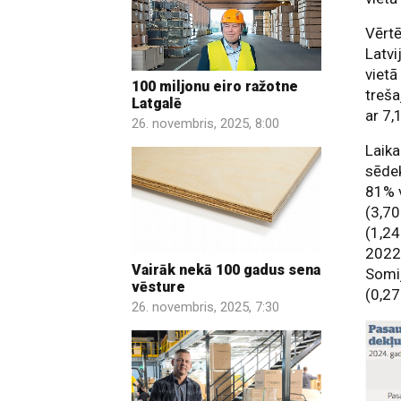
Vērtē
Latvi
vietā
100 miljonu eiro ražotne
treša
Latgalē
ar 7,
26. novembris, 2025, 8:00
Laika
sēdek
81% v
(3,70
(1,24
2022.
Vairāk nekā 100 gadus sena
Somij
vēsture
(0,2
26. novembris, 2025, 7:30