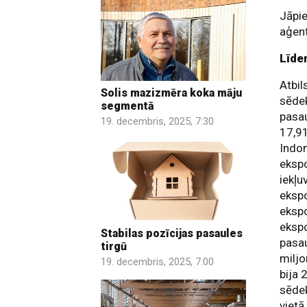
Jāpie
aģent
Līde
Atbil
Solis mazizmēra koka māju
sēdek
segmentā
pasau
19. decembris, 2025, 7:30
17,91
Indon
ekspo
iekļu
ekspo
ekspo
ekspo
Stabilas pozīcijas pasaules
pasau
tirgū
miljo
19. decembris, 2025, 7:00
bija 
sēdek
vietā