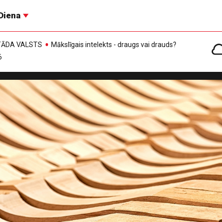
Diena
, TĀDA VALSTS
Mākslīgais intelekts - draugs vai drauds?
6