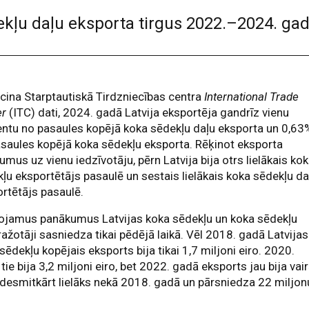
ekļu daļu eksporta tirgus 2022.–2024. gad
ecina Starptautiskā Tirdzniecības centra
International Trade
er
(ITC) dati, 2024. gadā Latvija eksportēja gandrīz vienu
ntu no pasaules kopējā koka sēdekļu daļu eksporta un 0,63
saules kopējā koka sēdekļu eksporta. Rēķinot eksporta
umus uz vienu iedzīvotāju, pērn Latvija bija otrs lielākais ko
ļu eksportētājs pasaulē un sestais lielākais koka sēdekļu da
rtētājs pasaulē.
rojamus panākumus Latvijas koka sēdekļu un koka sēdekļu
ražotāji sasniedza tikai pēdējā laikā. Vēl 2018. gadā Latvijas
sēdekļu kopējais eksports bija tikai 1,7 miljoni eiro. 2020.
tie bija 3,2 miljoni eiro, bet 2022. gadā eksports jau bija vai
desmitkārt lielāks nekā 2018. gadā un pārsniedza 22 miljon