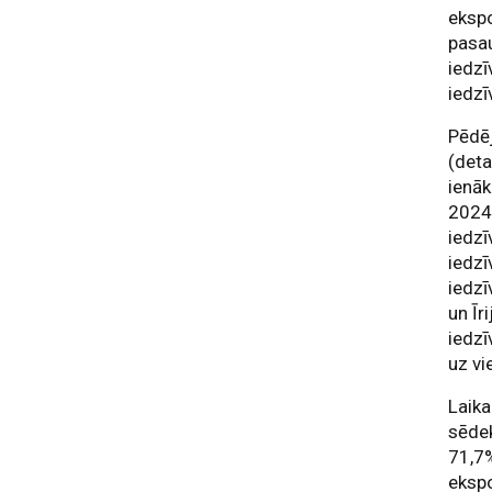
ekspo
pasau
iedzī
iedzī
Pēdēj
(deta
ienāk
2024.
iedzī
iedzī
iedzī
un Īr
iedzī
uz vi
Laika
sēdek
71,7%
ekspo