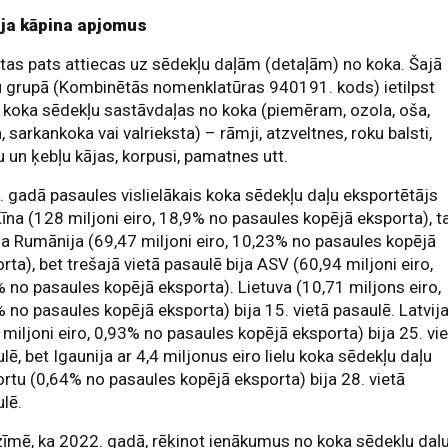
ija kāpina apjomus
 tas pats attiecas uz sēdekļu daļām (detaļām) no koka. Šajā
 grupā (Kombinētās nomenklatūras 940191. kods) ietilpst
 koka sēdekļu sastāvdaļas no koka (piemēram, ozola, oša,
, sarkankoka vai valrieksta) – rāmji, atzveltnes, roku balsti,
u un ķebļu kājas, korpusi, pamatnes utt.
 gadā pasaules vislielākais koka sēdekļu daļu eksportētājs
Ķīna (128 miljoni eiro, 18,9% no pasaules kopējā eksporta), t
a Rumānija (69,47 miljoni eiro, 10,23% no pasaules kopējā
rta), bet trešajā vietā pasaulē bija ASV (60,94 miljoni eiro,
 no pasaules kopējā eksporta). Lietuva (10,71 miljons eiro,
 no pasaules kopējā eksporta) bija 15. vietā pasaulē. Latvij
 miljoni eiro, 0,93% no pasaules kopējā eksporta) bija 25. vi
lē, bet Igaunija ar 4,4 miljonus eiro lielu koka sēdekļu daļu
rtu (0,64% no pasaules kopējā eksporta) bija 28. vietā
lē.
īmē, ka 2022. gadā, rēķinot ienākumus no koka sēdekļu daļ