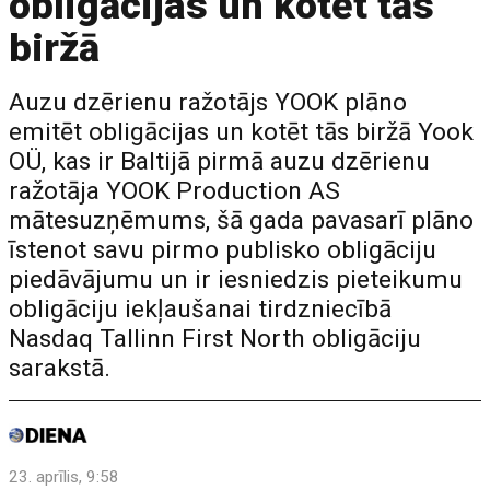
obligācijas un kotēt tās
biržā
Auzu dzērienu ražotājs YOOK plāno
emitēt obligācijas un kotēt tās biržā Yook
OÜ, kas ir Baltijā pirmā auzu dzērienu
ražotāja YOOK Production AS
mātesuzņēmums, šā gada pavasarī plāno
īstenot savu pirmo publisko obligāciju
piedāvājumu un ir iesniedzis pieteikumu
obligāciju iekļaušanai tirdzniecībā
Nasdaq Tallinn First North obligāciju
sarakstā.
23. aprīlis, 9:58