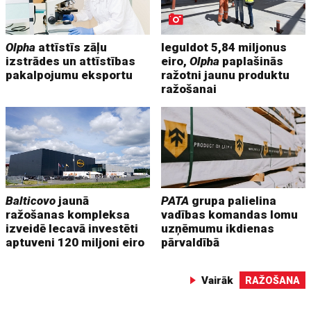
Olpha
attīstīs zāļu
Ieguldot 5,84 miljonus
izstrādes un attīstības
eiro,
Olpha
paplašinās
pakalpojumu eksportu
ražotni jaunu produktu
ražošanai
Balticovo
jaunā
PATA
grupa palielina
ražošanas kompleksa
vadības komandas lomu
izveidē Iecavā investēti
uzņēmumu ikdienas
aptuveni 120 miljoni eiro
pārvaldībā
Vairāk
RAŽOŠANA