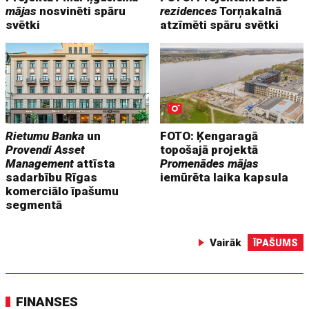
mājas
nosvinēti spāru
rezidences
Torņakalnā
svētki
atzīmēti spāru svētki
Rietumu Banka
un
FOTO: Ķengaragā
Provendi Asset
topošajā projektā
Management
attīsta
Promenādes mājas
sadarbību Rīgas
iemūrēta laika kapsula
komerciālo īpašumu
segmentā
Vairāk
ĪPAŠUMS
FINANSES