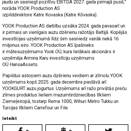
jaudu un sasniegt pozitīvu EBITDA 2027. gada pirmajā pusē,”
norāda YOOK Production AS
izpilddirektore Katre Kovaska (Katre Kõvaska).
YOOK Production AS darbību uzsāka 2024. gada pavasarī un
ir pirmais un vienīgais auzu dzērienu ražotājs Baltijā. Kopējās
investīcijas uzņēmumā līdz šim sasniedz vairāk nekā 16
miljonus eiro. YOOK Production AS īpašnieks
ir mātesuzņēmums Yook OÜ, kura lielākais akcionārs ir
uzņēmēja Armina Karu investīciju uzņēmums
OÜ HansaAssets.
Papildus astoņiem auzu dzērienu veidiem ar zīmolu YOOK
uzņēmums kopš 2025. gada decembra piedāvā arī
YOOKGURT auzu jogurtus. Uzņēmums arī ražo privātās preču
zīmes produktus lieliem mazumtirdzniecības tīkliem
Ziemeļeiropā, tostarp Rema 1000, Wihuri Metro Tukku un
Turcijas tīkliem Carrefour un File.
Ieteikt