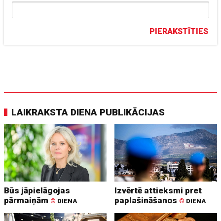
PIERAKSTĪTIES
LAIKRAKSTA DIENA PUBLIKĀCIJAS
Būs jāpielāgojas
Izvērtē attieksmi pret
pārmaiņām
paplašināšanos
©
DIENA
©
DIENA