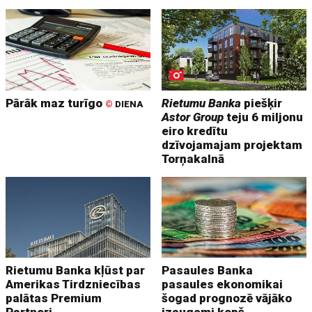
Pārāk maz turīgo
Rietumu Banka
piešķir
©
DIENA
Astor Group
teju 6 miljonu
eiro kredītu
dzīvojamajam projektam
Torņakalnā
Rietumu Banka kļūst par
Pasaules Banka
Amerikas Tirdzniecības
pasaules ekonomikai
palātas Premium
šogad prognozē vājāko