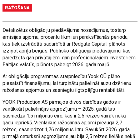
RAŽOŠANA
Detalizētus obligāciju piedāvājuma nosacījumus, tostarp
emisijas apjomu, procentu likmi un parakstīšanās periodu,
kas tiek izstrādāti sadarbībā ar Redgate Capital, plānots
izziņot aprīļa beigās. Publisko obligāciju piedāvājumu, kas
paredzēts gan privātajiem, gan profesionālajiem investoriem
Baltijas valstīs, plānots pabeigt 2026. gada maijā.
Ar obligāciju programmas starpniecību Yook OÜ plāno
piesaistīt finansējumu, lai turpinātu palielināt auzu dzērienu
ražošanas apjomus un sasniegtu ilgtspējīgu rentabilitāti.
YOOK Production AS pirmajos divos darbības gados ir
vairākkārt palielinājis apgrozījumu – 2025. gadā tas
sasniedza 1,5 miljonus eiro, kas ir 2,5 reizes vairāk nekā
gadu iepriekš. Vienlaikus ražošanas apjomi pieauga 2,7
reizes, sasniedzot 1,76 miljonus litru. Savukārt 2026. gada
pirmajā ceturksnī apgrozījums jau bija 2,5 reizes lielāks nekā