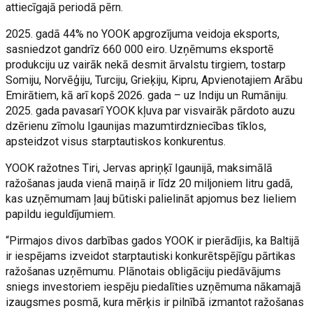
attiecīgajā periodā pērn.
2025. gadā 44% no YOOK apgrozījuma veidoja eksports,
sasniedzot gandrīz 660 000 eiro. Uzņēmums eksportē
produkciju uz vairāk nekā desmit ārvalstu tirgiem, tostarp
Somiju, Norvēģiju, Turciju, Grieķiju, Kipru, Apvienotajiem Arābu
Emirātiem, kā arī kopš 2026. gada – uz Indiju un Rumāniju.
2025. gada pavasarī YOOK kļuva par visvairāk pārdoto auzu
dzērienu zīmolu Igaunijas mazumtirdzniecības tīklos,
apsteidzot visus starptautiskos konkurentus.
YOOK ražotnes Tiri, Jervas apriņķī Igaunijā, maksimālā
ražošanas jauda vienā maiņā ir līdz 20 miljoniem litru gadā,
kas uzņēmumam ļauj būtiski palielināt apjomus bez lieliem
papildu ieguldījumiem.
“Pirmajos divos darbības gados YOOK ir pierādījis, ka Baltijā
ir iespējams izveidot starptautiski konkurētspējīgu pārtikas
ražošanas uzņēmumu. Plānotais obligāciju piedāvājums
sniegs investoriem iespēju piedalīties uzņēmuma nākamajā
izaugsmes posmā, kura mērķis ir pilnībā izmantot ražošanas