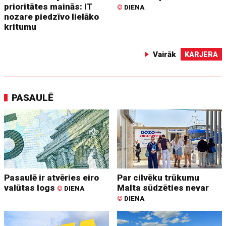
prioritātes mainās: IT
©
DIENA
nozare piedzīvo lielāko
kritumu
Vairāk
KARJERA
PASAULĒ
Pasaulē ir atvēries eiro
Par cilvēku trūkumu
valūtas logs
Malta sūdzēties nevar
©
DIENA
©
DIENA