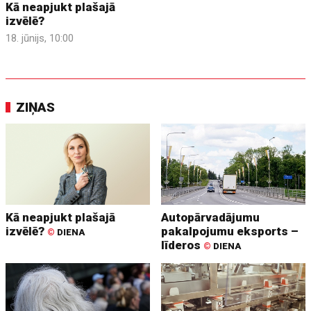
Kā neapjukt plašajā
izvēlē?
18. jūnijs, 10:00
ZIŅAS
Kā neapjukt plašajā
Autopārvadājumu
izvēlē?
pakalpojumu eksports –
©
DIENA
līderos
©
DIENA