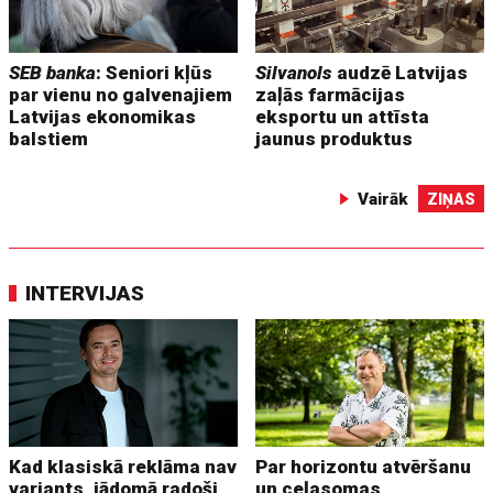
SEB banka
: Seniori kļūs
Silvanols
audzē Latvijas
par vienu no galvenajiem
zaļās farmācijas
Latvijas ekonomikas
eksportu un attīsta
balstiem
jaunus produktus
Vairāk
ZIŅAS
INTERVIJAS
Kad klasiskā reklāma nav
Par horizontu atvēršanu
variants, jādomā radoši
un ceļasomas