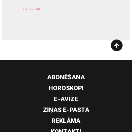
granulu katli
siltumsūknis
ABONĒŠANA
HOROSKOPI
E-AVĪZE
ZIŅAS E-PASTĀ
REKLĀMA
KONTAKTI