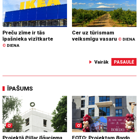
Preču zīme ir tās
Cer uz tūrismam
īpašnieka vizītkarte
veiksmīgu vasaru
©
DIENA
©
DIENA
Vairāk
PASAULĒ
ĪPAŠUMS
Projektā
Pillar Iļģuciema
FOTO: Projektam
Bordo