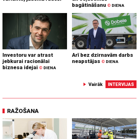
bagātināšanu
©
DIENA
Investoru var atrast
Arī bez dzirnavām darbs
jebkurai racionālai
neapstājas
©
DIENA
biznesa idejai
©
DIENA
Vairāk
INTERVIJAS
RAŽOŠANA