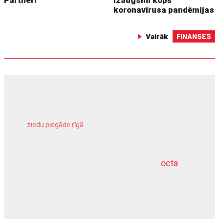
Partneri
izaugsmi kopš
koronavīrusa pandēmijas
Vairāk
FINANSES
ziedu piegāde rīgā
meliorācijas darbi
octa
dziļurbums
kravu apdrošināšana