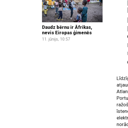
Daudz bērnu ir Āfrikas,
nevis Eiropas ģimenēs
11. jūnijs, 10:57
Līdzī
atjau
Atlan
Portu
ražoš
īsten
elekt
norā