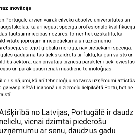
maz inovāciju
an Portugālē arvien vairāk cilvēku absolvē universitātes un
 augstskolas, kā arī iegūst spēcīgu profesionālo kvalifikāciju
ās tautsaimniecības nozarēs, tomēr tiek uzskatīts, ka
uktivitāte joprojām ir nepietiekama un uzņēmumu
rētspēja, vērtējot globālā mērogā, nav pietiekami spēcīga.
gāles gadījumā tas tiek skaidrots ar faktu, ka gan valsts un
ldību sektorā, gan privātajā biznesā pārāk lēni tiek ieviestas
cijas un pārāk gausi ienāk mūsdienu tehnoloģijas.
ālie risinājumi, kā arī tehnoloģiju nozares uzņēmumi attīstās
s galvaspilsētā Lisabonā un ziemeļu lielpilsētā Portu, bet ne
alstī.
Atšķirībā no Latvijas, Portugālē ir daudz
nelielu, vienai dzimtai piederošu
uzņēmumu ar senu, daudzus gadu