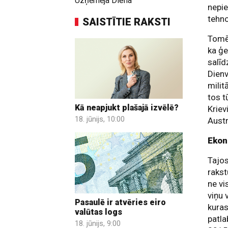
Uzņēmēja Diena
nepie
tehno
SAISTĪTIE RAKSTI
Tomēr
ka ģe
salīd
Dienv
milit
tos t
Kā neapjukt plašajā izvēlē?
Kriev
18. jūnijs, 10:00
Aust
Ekon
Tajos
rakst
ne vi
viņu 
Pasaulē ir atvēries eiro
kuras
valūtas logs
patla
18. jūnijs, 9:00