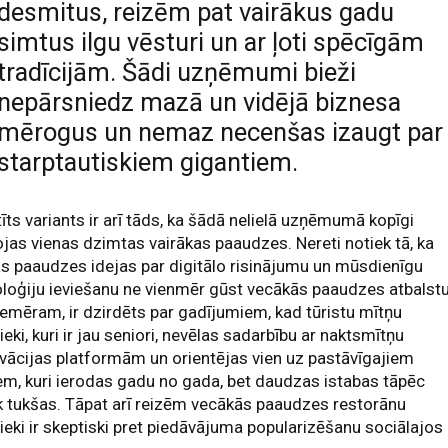
desmitus, reizēm pat vairākus gadu
simtus ilgu vēsturi un ar ļoti spēcīgām
tradīcijām. Šādi uzņēmumi bieži
nepārsniedz mazā un vidējā biznesa
mērogus un nemaz necenšas izaugt par
starptautiskiem gigantiem.
tīts variants ir arī tāds, ka šādā nelielā uzņēmumā kopīgi
jas vienas dzimtas vairākas paaudzes. Nereti notiek tā, ka
s paaudzes idejas par digitālo risinājumu un mūsdienīgu
loģiju ieviešanu ne vienmēr gūst vecākās paaudzes atbalstu
iemēram, ir dzirdēts par gadījumiem, kad tūristu mītņu
ieki, kuri ir jau seniori, nevēlas sadarbību ar naktsmītņu
vācijas platformām un orientējas vien uz pastāvīgajiem
em, kuri ierodas gadu no gada, bet daudzas istabas tāpēc
k tukšas. Tāpat arī reizēm vecākās paaudzes restorānu
ieki ir skeptiski pret piedāvājuma popularizēšanu sociālajos