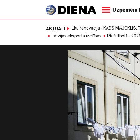
Uzņēmēja 
Ēku renovācija - KĀDS MĀJOKLIS
AKTUĀLI
Latvijas eksporta izcilības
PK futbolā - 202