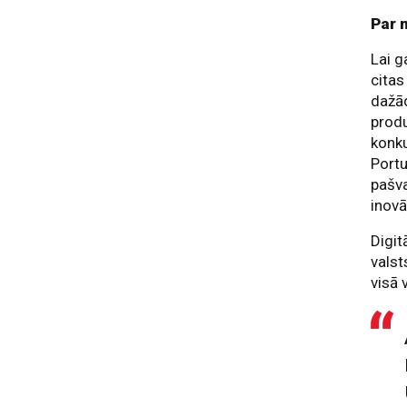
Par 
Lai g
citas
dažād
prod
konku
Portu
pašva
inovā
Digit
valst
visā v