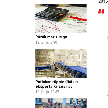
2015
Pārāk maz turīgo
18. jūnijs, 8:30
Patlaban rūpniecībā un
eksportā krīzes nav
12. jūnijs, 10:37