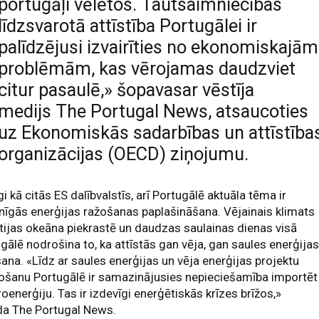
portugāļi vēlētos. Tautsaimniecības
līdzsvarotā attīstība Portugālei ir
palīdzējusi izvairīties no ekonomiskajām
problēmām, kas vērojamas daudzviet
citur pasaulē,» šopavasar vēstīja
medijs The Portugal News, atsaucoties
uz Ekonomiskās sadarbības un attīstība
organizācijas (OECD) ziņojumu.
gi kā citās ES dalībvalstīs, arī Portugālē aktuāla tēma ir
nīgās enerģijas ražošanas paplašināšana. Vējainais klimats
tijas okeāna piekrastē un daudzas saulainas dienas visā
gālē nodrošina to, ka attīstās gan vēja, gan saules enerģija
ana. «Līdz ar saules enerģijas un vēja enerģijas projektu
ošanu Portugālē ir samazinājusies nepieciešamība importēt
roenerģiju. Tas ir izdevīgi enerģētiskās krīzes brīžos,»
da The Portugal News.