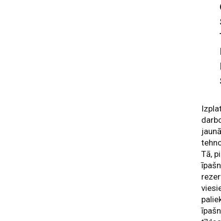
Izpla
darbo
jaunā
tehno
Tā, p
īpašn
rezer
viesi
palie
īpašn