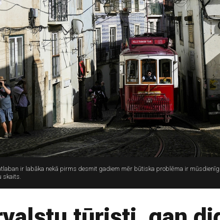
patlaban ir labāka nekā pirms desmit gadiem mēr būtiska problēma ir mūsdienīg
 skaits.
valstu tūristi, gan d