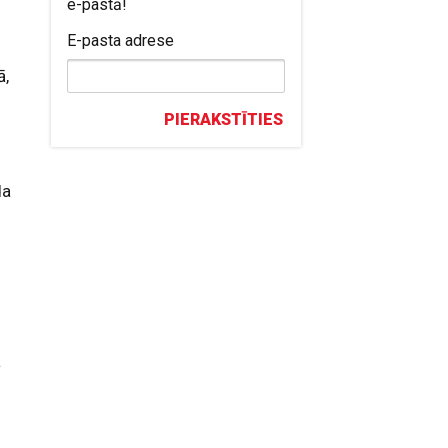
e-pastā!
E-pasta adrese
ā,
PIERAKSTĪTIES
da
ā