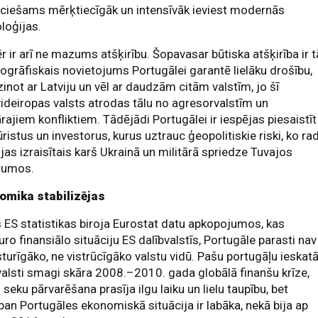
ciešams mērķtiecīgāk un intensīvāk ieviest modernās
loģijas.
 ir arī ne mazums atšķirību. Šopavasar būtiska atšķirība ir t
ogrāfiskais novietojums Portugālei garantē lielāku drošību,
zinot ar Latviju un vēl ar daudzām citām valstīm, jo šī
ideiropas valsts atrodas tālu no agresorvalstīm un
ārajiem konfliktiem. Tādējādi Portugālei ir iespējas piesaistīt
ūristus un investorus, kurus uztrauc ģeopolitiskie riski, ko ra
ijas izraisītais karš Ukrainā un militārā spriedze Tuvajos
rumos.
omika stabilizējas
 ES statistikas biroja Eurostat datu apkopojumos, kas
uro finansiālo situāciju ES dalībvalstīs, Portugāle parasti nav
sturīgāko, ne vistrūcīgāko valstu vidū. Pašu portugāļu ieskat
valsti smagi skāra 2008.–2010. gada globālā finanšu krīze,
 seku pārvarēšana prasīja ilgu laiku un lielu taupību, bet
ban Portugāles ekonomiskā situācija ir labāka, nekā bija ap