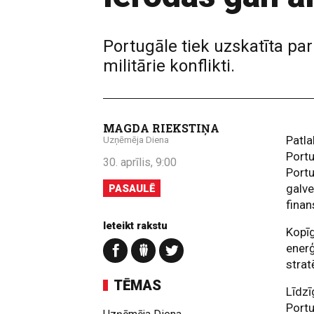
Portugāle tiek uzskatīta par
militārie konflikti.
MAGDA RIEKSTIŅA
Patla
Uzņēmēja Diena
Portu
30. aprīlis, 9:00
Portu
galve
PASAULĒ
finan
Ieteikt rakstu
Kopīg
enerģ
strat
TĒMAS
Līdzī
Portu