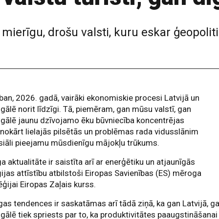
 mierīgu, drošu valsti, kuru eskar ģeopolit
ban, 2026. gadā, vairāki ekonomiskie procesi Latvijā un
gālē norit līdzīgi. Tā, piemēram, gan mūsu valstī, gan
gālē jaunu dzīvojamo ēku būvniecība koncentrējas
nokārt lielajās pilsētās un problēmas rada vidusslānim
siāli pieejamu mūsdienīgu mājokļu trūkums.
a aktualitāte ir saistīta arī ar enerģētiku un atjaunīgās
ijas attīstību atbilstoši Eiropas Savienības (ES) mēroga
ēģijai Eiropas Zaļais kurss.
gas tendences ir saskatāmas arī tādā ziņā, ka gan Latvijā, g
gālē tiek spriests par to, ka produktivitātes paaugstināšanai 