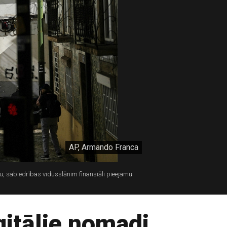
AP, Armando Franca
u, sabiedrības vidusslānim finansiāli pieejamu
igitālie nomadi