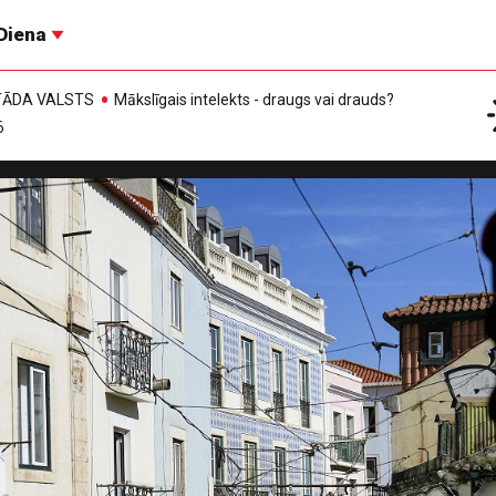
Diena
, TĀDA VALSTS
Mākslīgais intelekts - draugs vai drauds?
6