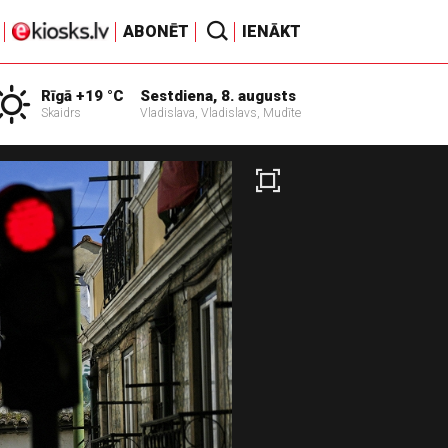
ABONĒT
IENĀKT
Rīgā +19 °C
Sestdiena, 8. augusts
Skaidrs
Vladislava, Vladislavs, Mudīte