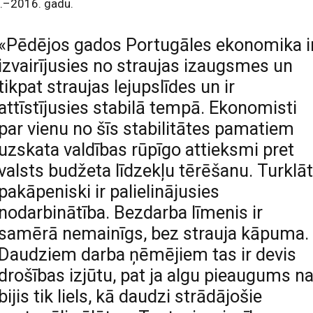
.–2016. gadu.
«Pēdējos gados Portugāles ekonomika i
izvairījusies no straujas izaugsmes un
tikpat straujas lejupslīdes un ir
attīstījusies stabilā tempā. Ekonomisti
par vienu no šīs stabilitātes pamatiem
uzskata valdības rūpīgo attieksmi pret
valsts budžeta līdzekļu tērēšanu. Turklā
pakāpeniski ir palielinājusies
nodarbinātība. Bezdarba līmenis ir
samērā nemainīgs, bez strauja kāpuma.
Daudziem darba ņēmējiem tas ir devis
drošības izjūtu, pat ja algu pieaugums n
bijis tik liels, kā daudzi strādājošie