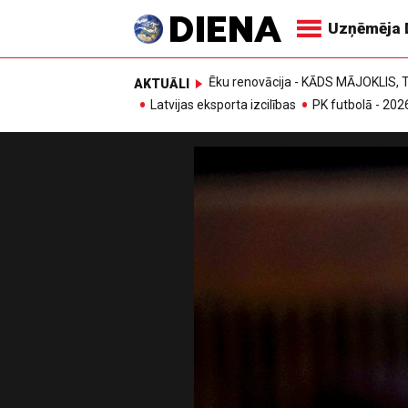
Uzņēmēja 
Ēku renovācija - KĀDS MĀJOKLIS
AKTUĀLI
Latvijas eksporta izcilības
PK futbolā - 202