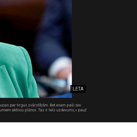
LETA
traucas par tirgus svārstībām. Bet esam paši sev
uldījumiem aktīvos plānos. Tas ir liels uzdevums,» pauž