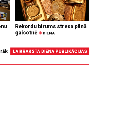
onu
Rekordu birums stresa pilnā
gaisotnē
©
DIENA
irāk
LAIKRAKSTA DIENA PUBLIKĀCIJAS