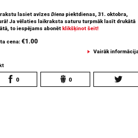
 rakstu lasiet avīzes
Diena
piektdienas, 31. oktobra,
rā! Ja vēlaties laikraksta saturu turpmāk lasīt drukātā
ātā, to iespējams abonēt
klikšķinot šeit!
€1.00
ta cena:
Vairāk informācij
kt
0
0