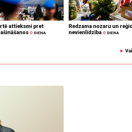
rtē attieksmi pret
Redzama nozaru un reģi
lašināšanos
nevienlīdzība
©
DIENA
©
DIENA
Va