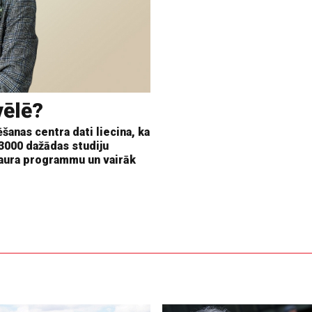
vēlē?
šanas centra dati liecina, ka
 3000 dažādas studiju
aura programmu un vairāk