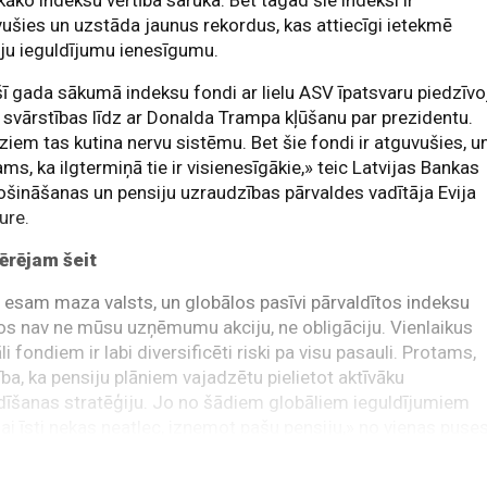
kāko indeksu vērtība saruka. Bet tagad šie indeksi ir
ušies un uzstāda jaunus rekordus, kas attiecīgi ietekmē
ju ieguldījumu ienesīgumu.
šī gada sākumā indeksu fondi ar lielu ASV īpatsvaru piedzīvo
s svārstības līdz ar Donalda Trampa kļūšanu par prezidentu.
iem tas kutina nervu sistēmu. Bet šie fondi ir atguvušies, u
ms, ka ilgtermiņā tie ir visienesīgākie,» teic Latvijas Bankas
šināšanas un pensiju uzraudzības pārvaldes vadītāja Evija
ure.
tērējam šeit
esam maza valsts, un globālos pasīvi pārvaldītos indeksu
s nav ne mūsu uzņēmumu akciju, ne obligāciju. Vienlaikus
li fondiem ir labi diversificēti riski pa visu pasauli. Protams,
ība, ka pensiju plāniem vajadzētu pielietot aktīvāku
dīšanas stratēģiju. Jo no šādiem globāliem ieguldījumiem
jai īsti nekas neatlec, izņemot pašu pensiju,» no vienas puses
 E. Dundure.