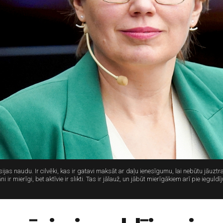
jas naudu. Ir cilvēki, kas ir gatavi maksāt ar daļu ienesīgumu, lai nebūtu jāuz
ni ir mierīgi, bet aktīvie ir slikti. Tas ir jālauž, un jābūt mierīgākiem arī pie ieg