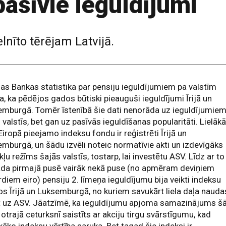
pasīvie ieguldījumi
lnīto tērējam Latvijā.
jas Bankas statistika par pensiju ieguldījumiem pa valstīm
na, ka pēdējos gados būtiski pieauguši ieguldījumi Īrijā un
mburgā. Tomēr īstenībā šie dati nenorāda uz ieguldījumie
 valstīs, bet gan uz pasīvās ieguldīšanas popularitāti. Lielāk
Eiropā pieejamo indeksu fondu ir reģistrēti Īrijā un
mburgā, un šādu izvēli noteic normatīvie akti un izdevīgāks
ļu režīms šajās valstīs, tostarp, lai investētu ASV. Līdz ar to
ada pirmajā pusē vairāk nekā puse (no apmēram deviņiem
rdiem eiro) pensiju 2. līmeņa ieguldījumu bija veikti indeksu
s Īrijā un Luksemburgā, no kuriem savukārt liela daļa nauda
t uz ASV. Jāatzīmē, ka ieguldījumu apjoma samazinājums š
otrajā ceturksnī saistīts ar akciju tirgu svārstīgumu, kad