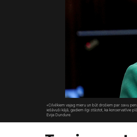
«Cilvēkiem vajag mieru un būt drošiem par savu pensi
iešāvuši kājā, gadiem ilgi stāstot, ka konservatīvie plā
Evija Dundure.