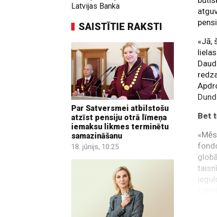
būtis
Latvijas Banka
atguv
pensi
SAISTĪTIE RAKSTI
«Jā, 
liela
Daudz
redza
Apdro
Dund
Par Satversmei atbilstošu
Bet 
atzīst pensiju otrā līmeņa
iemaksu likmes terminētu
«Mēs 
samazināšanu
fondo
18. jūnijs, 10:25
globā
taisn
iegul
Latvi
vērtē