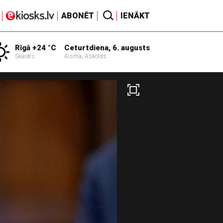
ABONĒT
IENĀKT
Rīgā +24 °C
Ceturtdiena, 6. augusts
Skaidrs
Aisma, Askolds