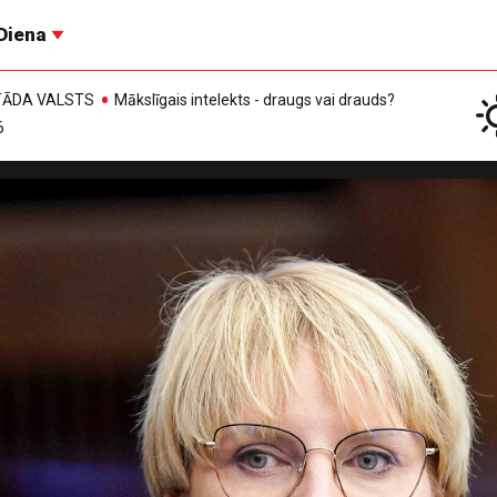
Diena
, TĀDA VALSTS
Mākslīgais intelekts - draugs vai drauds?
6