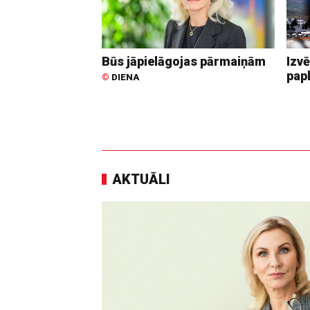
Būs jāpielāgojas pārmaiņām
Izvē
pap
©
DIENA
AKTUĀLI