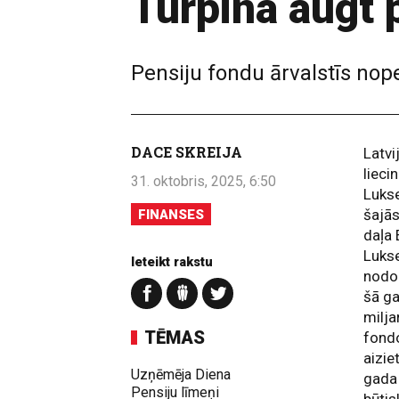
Turpina augt 
Pensiju fondu ārvalstīs nope
DACE SKREIJA
Latvi
lieci
31. oktobris, 2025, 6:50
Lukse
šajās
FINANSES
daļa 
Lukse
Ieteikt rakstu
nodok
šā g
milja
TĒMAS
fondo
aizie
Uzņēmēja Diena
gada 
Pensiju līmeņi