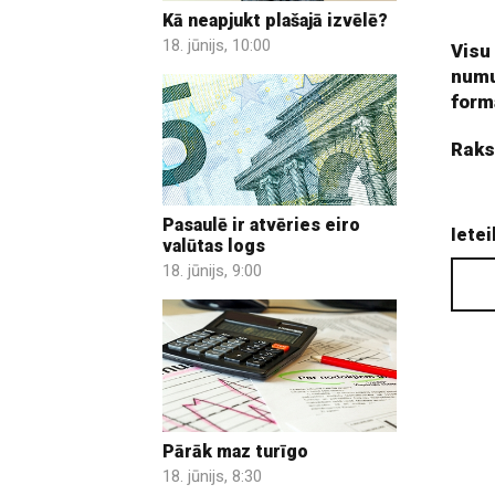
Kā neapjukt plašajā izvēlē?
18. jūnijs, 10:00
Visu
numu
form
Raks
Pasaulē ir atvēries eiro
Ietei
valūtas logs
18. jūnijs, 9:00
Pārāk maz turīgo
18. jūnijs, 8:30