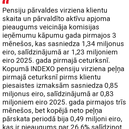
Pensiju pārvaldes virziena klientu
skaita un pārvaldīto aktīvu apjoma
pieaugums veicināja komisijas
ieņēmumu kāpumu gada pirmajos 3
mēnešos, kas sasniedza 1,34 miljonus
eiro, salīdzinājumā ar 1,23 miljoniem
eiro 2025. gada pirmajā ceturksnī.
Kopumā INDEXO pensiju virziena peļņa
pirmajā ceturksnī pirms klientu
piesaistes izmaksām sasniedza 0,85
miljonus eiro, salīdzinājumā ar 0,83
miljoniem eiro 2025. gada pirmajos trīs
mēnešos, bet kopējā neto peļņa
pārskata periodā bija 0,49 miljoni eiro,
kas ir pieaugums par 26.6% salīdzinot