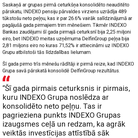
Saskaņā ar grupas pirmā ceturkšņa konsolidēto neauditēto
pārskatu, INDEXO pensiju pārvaldes virziens uzrādīja 489
tūkstošu neto peļņu, kas ir par 26.6% vairāk salīdzinājumā ar
pagājušā gada pirmajiem trim mēnešiem. Tikmēr INDEXO
Bankas zaudējumi šī gada pirmajā ceturksnī bija 2,25 miljoni
eiro, bet INDEXO meitas uzņēmuma DelfinGroup peļņa bija
2,81 miljons eiro no kuras 71,52% ir attiecināmi uz INDEXO
Grupu atbilstoši tās līdzdalības lielumam.
Šī gada pirmo trīs mēnešu rādītāji ir pirmā reize, kad INDEXO
Grupa savā pārskatā konsolidē DelfinGroup rezultātus.
“Šī gada pirmais ceturksnis ir pirmais,
kuru INDEXO Grupa noslēdza ar
konsolidēto neto peļņu. Tas ir
pagrieziena punkts INDEXO Grupas
izaugsmes ceļā un redzam, ka agrāk
veiktās investīcijas attīstībā sāk