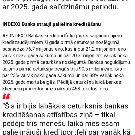
ar 2025. gada salīdzināmu periodu.
INDEXO Banka strauji palielina kreditēšanu
AS INDEXO Bankas kredītportfelis pirms sagaidāmajiem
kredītzaudējumiem šī gada pirmā ceturkšņa noslēgumā
sasniedza 76,7 miljonus eiro, kas ir par 21,2 miljoniem eiro
vairāk nekā gada sākumā un par 70,3 miljoniem vairāk nekā
2025. gada pirmā ceturkšņa noslēgumā. Bankas noguldījumu
apjoms pirmā ceturkšņa beigās bija 90,5 miljoni eiro, kas ir
par 23% vairāk nekā gada sākumā un par 98% vairāk nekā
2025. gada marta beigās. Pēdējā ceturkšņa laikā bankas
klientiem procentos ir izmaksāti 463 tūkstoši eiro.
“Šis ir bijis labākais ceturksnis bankas
kreditēšanas attīstības ziņā – tikai
pēdējo trīs mēnešu laikā mēs esam
palielinājuši kredītportfeli par vairāk kā