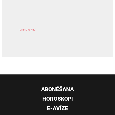
kravu apdrošināšana
granulu katli
siltumsūknis
ABONĒŠANA
HOROSKOPI
E-AVĪZE