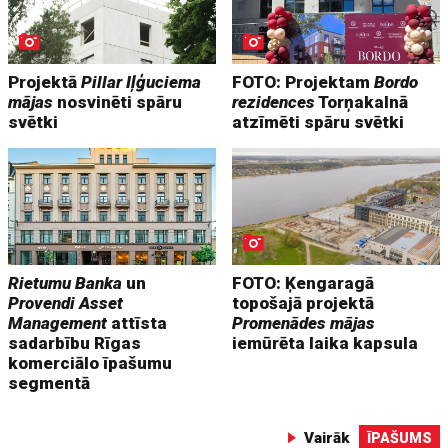
Projektā
Pillar Iļģuciema
FOTO: Projektam
Bordo
mājas
nosvinēti spāru
rezidences
Torņakalnā
svētki
atzīmēti spāru svētki
Rietumu Banka
un
FOTO: Ķengaragā
Provendi Asset
topošajā projektā
Management
attīsta
Promenādes mājas
sadarbību Rīgas
iemūrēta laika kapsula
komerciālo īpašumu
segmentā
Vairāk
ĪPAŠUMS