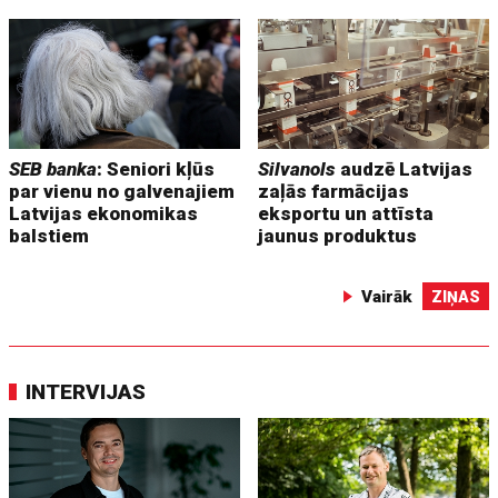
SEB banka
: Seniori kļūs
Silvanols
audzē Latvijas
par vienu no galvenajiem
zaļās farmācijas
Latvijas ekonomikas
eksportu un attīsta
balstiem
jaunus produktus
Vairāk
ZIŅAS
INTERVIJAS