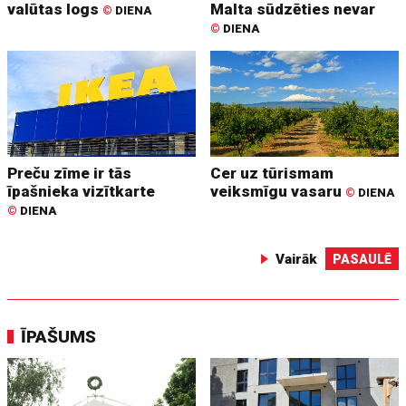
valūtas logs
Malta sūdzēties nevar
©
DIENA
©
DIENA
Preču zīme ir tās
Cer uz tūrismam
īpašnieka vizītkarte
veiksmīgu vasaru
©
DIENA
©
DIENA
Vairāk
PASAULĒ
ĪPAŠUMS