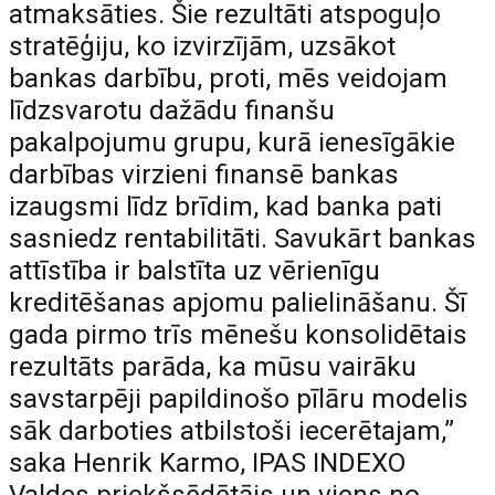
atmaksāties. Šie rezultāti atspoguļo
stratēģiju, ko izvirzījām, uzsākot
bankas darbību, proti, mēs veidojam
līdzsvarotu dažādu finanšu
pakalpojumu grupu, kurā ienesīgākie
darbības virzieni finansē bankas
izaugsmi līdz brīdim, kad banka pati
sasniedz rentabilitāti. Savukārt bankas
attīstība ir balstīta uz vērienīgu
kreditēšanas apjomu palielināšanu. Šī
gada pirmo trīs mēnešu konsolidētais
rezultāts parāda, ka mūsu vairāku
savstarpēji papildinošo pīlāru modelis
sāk darboties atbilstoši iecerētajam,”
saka Henrik Karmo, IPAS INDEXO