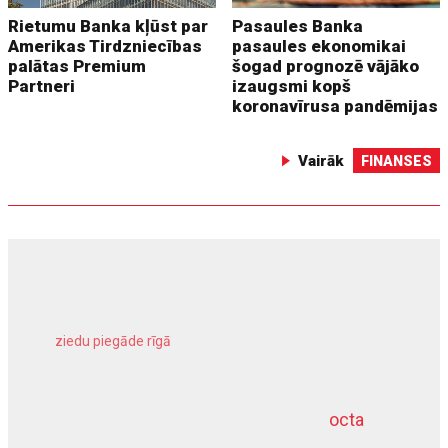
Rietumu Banka kļūst par
Pasaules Banka
Amerikas Tirdzniecības
pasaules ekonomikai
palātas Premium
šogad prognozē vājāko
Partneri
izaugsmi kopš
koronavīrusa pandēmijas
Vairāk
FINANSES
ziedu piegāde rīgā
meliorācijas darbi
octa
dziļurbums