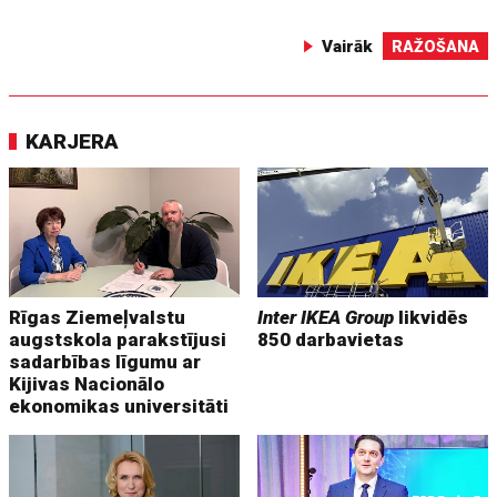
Vairāk
RAŽOŠANA
KARJERA
Rīgas Ziemeļvalstu
Inter IKEA Group
likvidēs
augstskola parakstījusi
850 darbavietas
sadarbības līgumu ar
Kijivas Nacionālo
ekonomikas universitāti