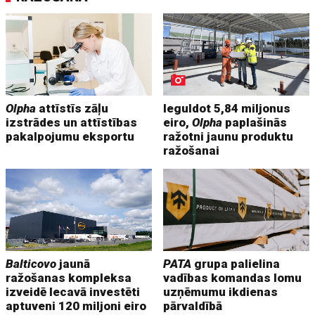
Olpha
attīstīs zāļu
Ieguldot 5,84 miljonus
izstrādes un attīstības
eiro,
Olpha
paplašinās
pakalpojumu eksportu
ražotni jaunu produktu
ražošanai
Balticovo
jaunā
PATA
grupa palielina
ražošanas kompleksa
vadības komandas lomu
izveidē Iecavā investēti
uzņēmumu ikdienas
aptuveni 120 miljoni eiro
pārvaldībā