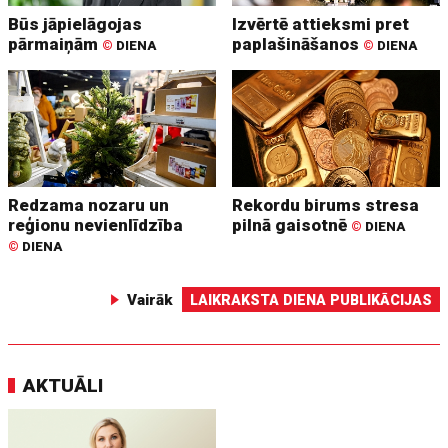
Būs jāpielāgojas
Izvērtē attieksmi pret
pārmaiņām
paplašināšanos
©
DIENA
©
DIENA
Redzama nozaru un
Rekordu birums stresa
reģionu nevienlīdzība
pilnā gaisotnē
©
DIENA
©
DIENA
Vairāk
LAIKRAKSTA DIENA PUBLIKĀCIJAS
AKTUĀLI