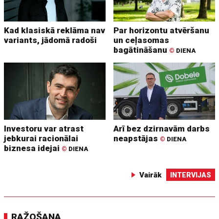
Kad klasiskā reklāma nav
Par horizontu atvēršanu
variants, jādomā radoši
un ceļasomas
bagātināšanu
©
DIENA
Investoru var atrast
Arī bez dzirnavām darbs
jebkurai racionālai
neapstājas
©
DIENA
biznesa idejai
©
DIENA
Vairāk
INTERVIJAS
RAŽOŠANA