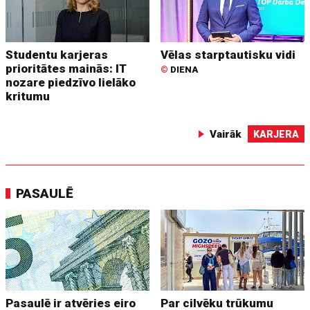
Studentu karjeras
Vēlas starptautisku vidi
prioritātes mainās: IT
©
DIENA
nozare piedzīvo lielāko
kritumu
Vairāk
KARJERA
PASAULĒ
Pasaulē ir atvēries eiro
Par cilvēku trūkumu