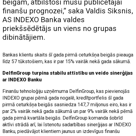
beigām, atbilstoši mūsu publicētajai
finanšu prognozei,” saka Valdis Siksnis,
AS INDEXO Banka valdes
priekšsēdētājs un viens no grupas
dibinātājiem.
Bankas klientu skaits šī gada pirmā ceturkšņa beigās pieauga
līdz 57 tūkstošiem, kas ir par 15% vairāk nekā gada sākumā.
DelfinGroup turpina stabilu attīstību un veido sinerģijas
ar INDEXO Banku
Finanšu tehnoloģiju uzņēmuma DelfinGroup, kas pievienojās
INDEXO grupai pērnā gada nogalē, kredītportfelis šī gada
pirmā ceturkšņa beigās sasniedza 147,7 miljonus eiro, kas ir
par 2% vairāk nekā gada sākumā un par 9% vairāk nekā pērnā
gada pirmā kvartāla beigās. DelfinGroup komanda šobrīd
aktīvi strādā arī, lai īstenotu sadarbības sinerģijas ar INDEXO
Banku, piedāvājot klientiem jaunus un izdevīgus finanšu