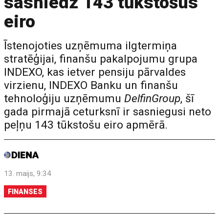
sasniedz 143 tūkstošus
eiro
Īstenojoties uzņēmuma ilgtermiņa
stratēģijai, finanšu pakalpojumu grupa
INDEXO, kas ietver pensiju pārvaldes
virzienu, INDEXO Banku un finanšu
tehnoloģiju uzņēmumu
DelfinGroup
, šī
gada pirmajā ceturksnī ir sasniegusi neto
peļņu 143 tūkstošu eiro apmērā.
13. maijs, 9:34
FINANSES