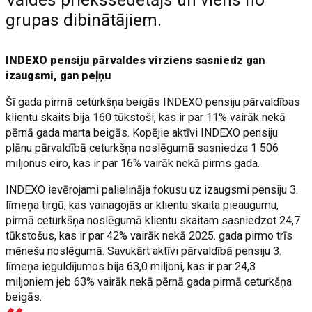
Valdes priekšsēdētājs un viens no
grupas dibinātājiem.
INDEXO pensiju pārvaldes virziens sasniedz gan
izaugsmi, gan peļņu
Šī gada pirmā ceturkšņa beigās INDEXO pensiju pārvaldības
klientu skaits bija 160 tūkstoši, kas ir par 11% vairāk nekā
pērnā gada marta beigās. Kopējie aktīvi INDEXO pensiju
plānu pārvaldībā ceturkšņa noslēgumā sasniedza 1 506
miljonus eiro, kas ir par 16% vairāk nekā pirms gada.
INDEXO ievērojami palielināja fokusu uz izaugsmi pensiju 3.
līmeņa tirgū, kas vainagojās ar klientu skaita pieaugumu,
pirmā ceturkšņa noslēgumā klientu skaitam sasniedzot 24,7
tūkstošus, kas ir par 42% vairāk nekā 2025. gada pirmo trīs
mēnešu noslēgumā. Savukārt aktīvi pārvaldībā pensiju 3.
līmeņa ieguldījumos bija 63,0 miljoni, kas ir par 24,3
miljoniem jeb 63% vairāk nekā pērnā gada pirmā ceturkšņa
beigās.