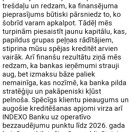
trešdaļu un redzam, ka finansējuma
pieprasījums būtiski pārsniedz to, ko
šobrīd varam apkalpot. Tādēļ mēs
turpinām piesaistīt jaunu kapitālu, kas,
papildus grupas peļņas rādītājiem,
stiprina mūsu spējas kreditēt arvien
vairāk. Arī finanšu rezultātu ziņā mēs
redzam, ka bankas ieņēmumi strauji
aug, bet izmaksu bāze paliek
nemainīga, kas nozīmē, ka banka pilda
stratēģiju un pakāpeniski kļūst
pelnoša. Spēcīgs klientu pieaugums un
augošie kreditēšanas apjomi virza arī
INDEXO Banku uz operatīvo
bezzaudējumu punktu līdz 2026. gada