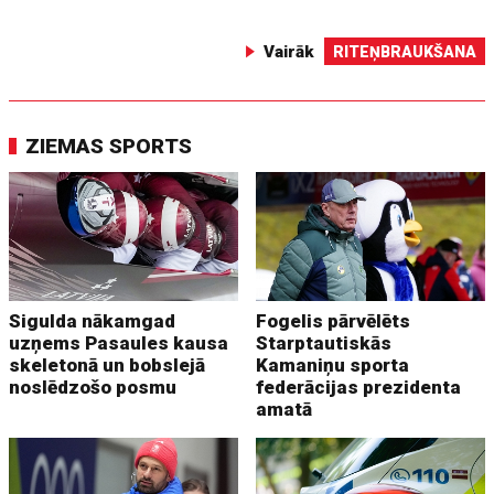
Vairāk
RITEŅBRAUKŠANA
ZIEMAS SPORTS
Sigulda nākamgad
Fogelis pārvēlēts
uzņems Pasaules kausa
Starptautiskās
skeletonā un bobslejā
Kamaniņu sporta
noslēdzošo posmu
federācijas prezidenta
amatā