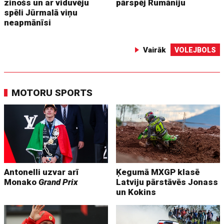
zinošs un ar viduvēju
pārspēj Rumāniju
spēli Jūrmalā viņu
neapmānīsi
Vairāk
VOLEJBOLS
MOTORU SPORTS
Antonelli uzvar arī
Ķegumā MXGP klasē
Monako
Grand Prix
Latviju pārstāvēs Jonass
un Kokins