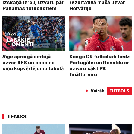
izskaņā izrauj uzvaru pār
rezultatīvā mačā uzvar
Panamas futbolistiem
Horvātiju
Riga
spraigā derbijā
Kongo DR futbolisti liedz
uzvar RFS un saasina
Portugālei un Ronaldu ar
cīņu kopvērtējuma tabulā
uzvaru sākt PK
finālturnīru
Vairāk
FUTBOLS
TENISS