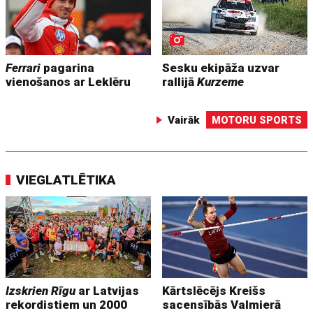
Ferrari
pagarina
Sesku ekipāža uzvar
vienošanos ar Leklēru
rallijā
Kurzeme
Vairāk
MOTORU SPORTS
VIEGLATLĒTIKA
Izskrien Rīgu
ar Latvijas
Kārtslēcējs Kreišs
rekordistiem un 2000
sacensībās Valmierā