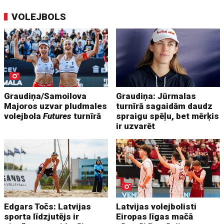
VOLEJBOLS
Graudiņa/Samoilova
Graudiņa: Jūrmalas
Majoros uzvar pludmales
turnīrā sagaidām daudz
volejbola
Futures
turnīrā
spraigu spēļu, bet mērķis
ir uzvarēt
Edgars Točs: Latvijas
Latvijas volejbolisti
sporta līdzjutējs ir
Eiropas līgas mačā