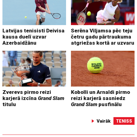
Latvijas tenisisti Deivisa
Serēna Viljamsa pēc teju
kausa duelī uzvar
četru gadu pārtraukuma
Azerbaidžānu
atgriežas kortā ar uzvaru
Zverevs pirmo reizi
Kobolli un Arnaldi pirmo
karjerā izcīna
Grand Slam
reizi karjerā sasniedz
titulu
Grand Slam
pusfinālu
Vairāk
TENISS