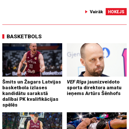
Vairāk
HOKEJS
BASKETBOLS
Šmits un Žagars Latvijas
VEF Rīga
jaunizveidoto
basketbola izlases
sporta direktora amatu
kandidātu sarakstā
ieņems Artūrs Šēnhofs
dalībai PK kvalifikācijas
spēlēs