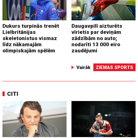
Dukurs turpinās trenēt
Daugavpilī aizturēts
Lielbritānijas
vīrietis par deviņām
skeletonistus vismaz
zādzībām no auto;
līdz nākamajām
nodarīti 13 000 eiro
olimpiskajām spēlēm
zaudējumi
Vairāk
ZIEMAS SPORTS
CITI