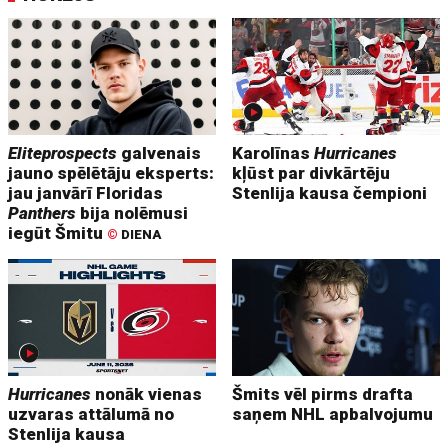
Eliteprospects
galvenais
Karolīnas
Hurricanes
jauno spēlētāju eksperts:
kļūst par divkārtēju
jau janvārī Floridas
Stenlija kausa čempioni
Panthers
bija nolēmusi
iegūt Šmitu
©
DIENA
Hurricanes
nonāk vienas
Šmits vēl pirms drafta
uzvaras attālumā no
saņem NHL apbalvojumu
Stenlija kausa