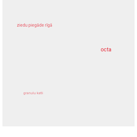
ziedu piegāde rīgā
meliorācijas darbi
octa
dziļurbums
kravu apdrošināšana
granulu katli
siltumsūknis