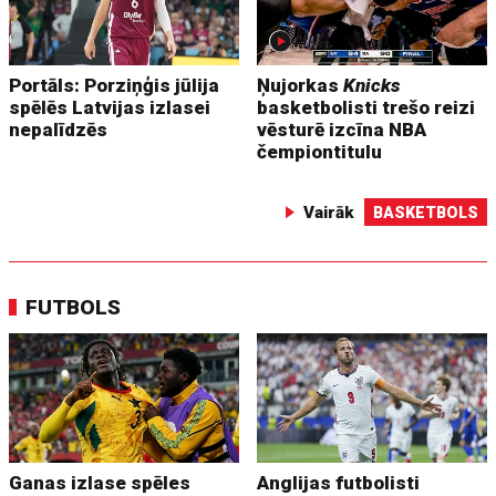
Portāls: Porziņģis jūlija
Ņujorkas
Knicks
spēlēs Latvijas izlasei
basketbolisti trešo reizi
nepalīdzēs
vēsturē izcīna NBA
čempiontitulu
Vairāk
BASKETBOLS
FUTBOLS
Ganas izlase spēles
Anglijas futbolisti