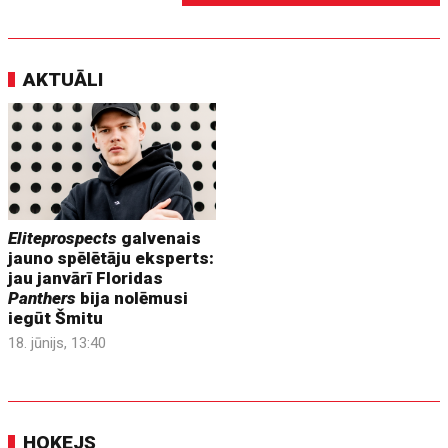
AKTUĀLI
Eliteprospects
galvenais
jauno spēlētāju eksperts:
jau janvārī Floridas
Panthers
bija nolēmusi
iegūt Šmitu
18. jūnijs, 13:40
HOKEJS