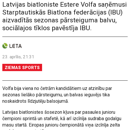
Latvijas biatloniste Estere Volfa saņēmusi
Starptautiskās Biatlona federācijas (IBU)
aizvadītās sezonas pārsteiguma balvu,
sociālajos tīklos pavēstīja IBU.
23. aprīlis, 21:31
ZIEMAS SPORTS
Volfa bija viena no četrām kandidātiem uz atzinību par
sezonas lielāko pārsteigumu, un balvas ieguvējs tika
noskaidrots līdzjutēju balsojumā.
Latvijas biatlonistes šosezon kļuva par pasaules junioru
čempioni sprintā un stafetē, kā arī izcīnīja sudraba godalgu
masu startā. Eiropas junioru čempionātā viņa izcīnīja zelta