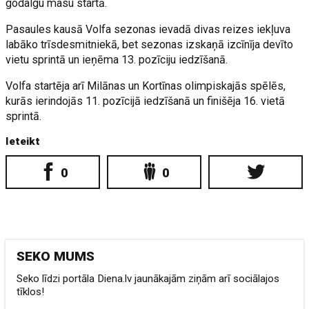
godalgu masu startā.
Pasaules kausā Volfa sezonas ievadā divas reizes iekļuva
labāko trīsdesmitniekā, bet sezonas izskaņā izcīnīja devīto
vietu sprintā un ieņēma 13. pozīciju iedzīšanā.
Volfa startēja arī Milānas un Kortīnas olimpiskajās spēlēs,
kurās ierindojās 11. pozīcijā iedzīšanā un finišēja 16. vietā
sprintā.
Ieteikt
0
0
SEKO MUMS
Seko līdzi portāla Diena.lv jaunākajām ziņām arī sociālajos
tīklos!