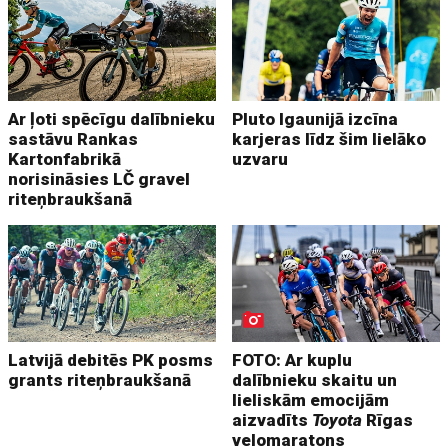
Ar ļoti spēcīgu dalībnieku
Pluto Igaunijā izcīna
sastāvu Rankas
karjeras līdz šim lielāko
Kartonfabrikā
uzvaru
norisināsies LČ gravel
riteņbraukšanā
Latvijā debitēs PK posms
FOTO: Ar kuplu
grants riteņbraukšanā
dalībnieku skaitu un
lieliskām emocijām
aizvadīts
Toyota
Rīgas
velomaratons