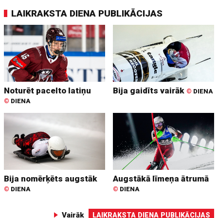
LAIKRAKSTA DIENA PUBLIKĀCIJAS
Noturēt pacelto latiņu
Bija gaidīts vairāk
©
DIENA
©
DIENA
Bija nomērķēts augstāk
Augstākā līmeņa ātrumā
©
DIENA
©
DIENA
Vairāk
LAIKRAKSTA DIENA PUBLIKĀCIJAS