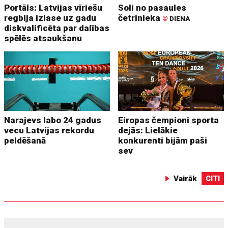
Portāls: Latvijas vīriešu
Soli no pasaules
regbija izlase uz gadu
četrinieka
©
DIENA
diskvalificēta par dalības
spēlēs atsaukšanu
Narajevs labo 24 gadus
Eiropas čempioni sporta
vecu Latvijas rekordu
dejās: Lielākie
peldēšanā
konkurenti bijām paši
sev
Vairāk
CITI