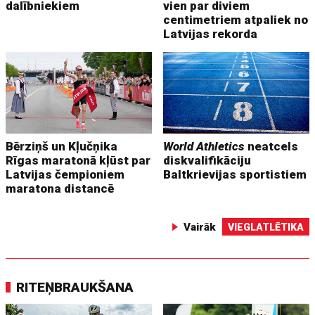
dalībniekiem
vien par diviem
centimetriem atpaliek no
Latvijas rekorda
Bērziņš un Kļučņika
World Athletics
neatcels
Rīgas maratonā kļūst par
diskvalifikāciju
Latvijas čempioniem
Baltkrievijas sportistiem
maratona distancē
Vairāk
VIEGLATLĒTIKA
RITEŅBRAUKŠANA