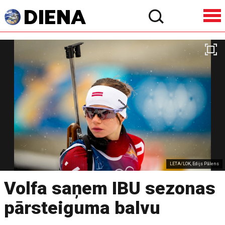
LETA/LOK, Edijs Pālens
Volfa saņem IBU sezonas
pārsteiguma balvu